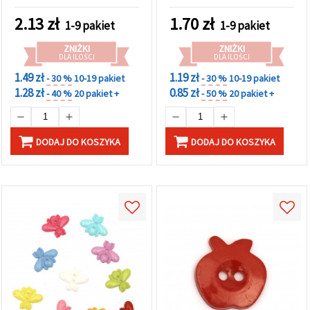
dekoracji, 14×13×2 mm,
otwór 2 mm – zestaw 20
2.13
zł
1.70
zł
1-9 pakiet
1-9 pakiet
szt.
ZNIŻKI
ZNIŻKI
DLA ILOŚCI
DLA ILOŚCI
1.49 zł
1.19 zł
- 30 %
10-19 pakiet
- 30 %
10-19 pakiet
1.28 zł
0.85 zł
- 40 %
20 pakiet +
- 50 %
20 pakiet +
DODAJ DO KOSZYKA
DODAJ DO KOSZYKA