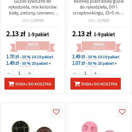
Guziki żywiczne do
Beżowy plastikowy guzik
rękodzieła, mix kolorów:
do rękodzieła, DIY i
biały, zielony, czerwony,
scrapbookingu, 15×5 mm,
12x3 mm, otwór 1 mm –
otwór 1 mm – 10 szt.
SKU:
119300
SKU:
127625
10 szt.
2.13
zł
2.13
zł
1-9 pakiet
1-9 pakiet
ZNIŻKI
ZNIŻKI
DLA ILOŚCI
DLA ILOŚCI
1.70 zł
1.49 zł
- 20 %
10-19 pakiet
- 30 %
10-19 pakiet
1.49 zł
1.07 zł
- 30 %
20 pakiet +
- 50 %
20 pakiet +
DODAJ DO KOSZYKA
DODAJ DO KOSZYKA