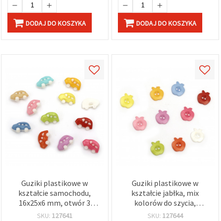
DODAJ DO KOSZYKA
DODAJ DO KOSZYKA
Guziki plastikowe w
Guziki plastikowe w
kształcie samochodu,
kształcie jabłka, mix
16x25x6 mm, otwór 3
kolorów do szycia,
mm, mix kolorów - 10 szt.
scrapbookingu, DIY i
SKU:
127641
SKU:
127644