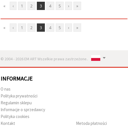
«
‹
1
2
3
4
5
›
»
«
‹
1
2
3
4
5
›
»
© 2004 - 2026 EM ART Wszelkie prawa zastrzeżone..
INFORMACJE
O nas
Polityka prywatności
Regulamin sklepu
Informacje o sprzedawcy
Polityka cookies
Kontakt
Metoda płatności