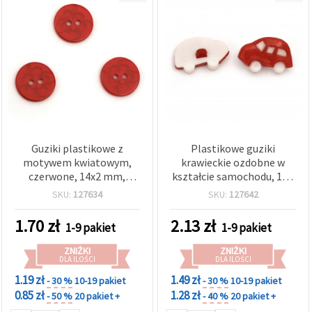
Guziki plastikowe z
Plastikowe guziki
motywem kwiatowym,
krawieckie ozdobne w
czerwone, 14x2 mm,
kształcie samochodu, 16 x
otwór 2 mm – do szycia,
25 x 6 mm, otwór: 3 mm,
SKU:
127634
SKU:
127642
scrapbookingu i dekoracji
białe i czerwone – 10 szt.
DIY – 20 szt.
1.70
zł
2.13
zł
1-9 pakiet
1-9 pakiet
ZNIŻKI
ZNIŻKI
DLA ILOŚCI
DLA ILOŚCI
1.19 zł
1.49 zł
- 30 %
10-19 pakiet
- 30 %
10-19 pakiet
0.85 zł
1.28 zł
- 50 %
20 pakiet +
- 40 %
20 pakiet +