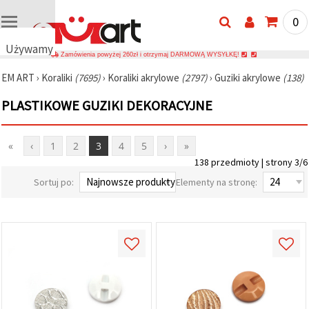
0
Używamy
Zamówienia powyżej 260zł i otrzymaj DARMOWĄ WYSYŁKĘ!
plików
EM ART
›
Koraliki
(7695)
›
Koraliki akrylowe
(2797)
›
Guziki akrylowe
(138)
cookie
🍪
PLASTIKOWE GUZIKI DEKORACYJNE
Używamy
plików
cookie i
podobnych
«
‹
1
2
3
4
5
›
»
technologii,
138 przedmioty | strony 3/6
aby
zapewnić
Sortuj po:
Elementy na stronę:
prawidłowe
działanie
strony
internetowej,
poprawić
komfort
korzystania
z niej oraz,
za Państwa
zgodą,
analizować
ruch i