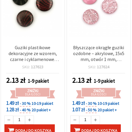
Guziki plastikowe
Błyszczące okrągłe guziki
dekoracyjne ze wzorem,
ozdobne – akrylowe, 15x5
czarne i cyklamenowe,
mm, otwór 1 mm,
15x5 mm, otwór 1 mm –
jasnoróżowe z efektem
SKU:
127623
SKU:
127624
zestaw 10 szt., idealne do
srebrnego szkła, zestaw
szycia i projektów DIY
10 szt.
2.13
zł
2.13
zł
1-9 pakiet
1-9 pakiet
ZNIŻKI
ZNIŻKI
DLA ILOŚCI
DLA ILOŚCI
1.49 zł
1.49 zł
- 30 %
10-19 pakiet
- 30 %
10-19 pakiet
1.28 zł
1.07 zł
- 40 %
20 pakiet +
- 50 %
20 pakiet +
DODAJ DO KOSZYKA
DODAJ DO KOSZYKA