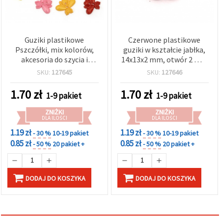
Guziki plastikowe
Czerwone plastikowe
Pszczółki, mix kolorów,
guziki w kształcie jabłka,
akcesoria do szycia i
14x13x2 mm, otwór 2 mm
scrapbookingu, do
– do szycia,
SKU:
127645
SKU:
127646
dekoracji domu DIY,
scrapbookingu,
22x17x3 mm, otwór 2 mm
rękodzieła DIY i dekoracji
1.70
zł
1.70
zł
1-9 pakiet
1-9 pakiet
- 10 szt.
domu – 20 szt.
ZNIŻKI
ZNIŻKI
DLA ILOŚCI
DLA ILOŚCI
1.19 zł
1.19 zł
- 30 %
10-19 pakiet
- 30 %
10-19 pakiet
0.85 zł
0.85 zł
- 50 %
20 pakiet +
- 50 %
20 pakiet +
DODAJ DO KOSZYKA
DODAJ DO KOSZYKA