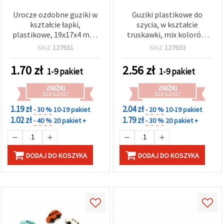
Urocze ozdobne guziki w
Guziki plastikowe do
kształcie łapki,
szycia, w kształcie
plastikowe, 19x17x4 mm,
truskawki, mix kolorów,
otwór 4 mm, kolory
13×18×7,5 mm, otwór 3
SKU:
127631
SKU:
127633
mieszane (MIX) - 10 szt.
mm – opakowanie 10 szt.
1.70
zł
2.56
zł
1-9 pakiet
1-9 pakiet
ZNIŻKI
ZNIŻKI
DLA ILOŚCI
DLA ILOŚCI
1.19 zł
2.04 zł
- 30 %
10-19 pakiet
- 20 %
10-19 pakiet
1.02 zł
1.79 zł
- 40 %
20 pakiet +
- 30 %
20 pakiet +
DODAJ DO KOSZYKA
DODAJ DO KOSZYKA