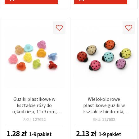
Guziki plastikowe w
Wielokolorowe
kształcie róży do
plastikowe guziki w
rękodzieła, 11x9 mm,
kształcie biedronki,
otwór 3 mm, mix kolorów
15x13x4 mm, otwór: 4
SKU:
127622
SKU:
127632
– opakowanie 20 szt.
mm, mix kolorów i czarne
– 20 szt., do rękodzieła
1.28
zł
2.13
zł
1-9 pakiet
1-9 pakiet