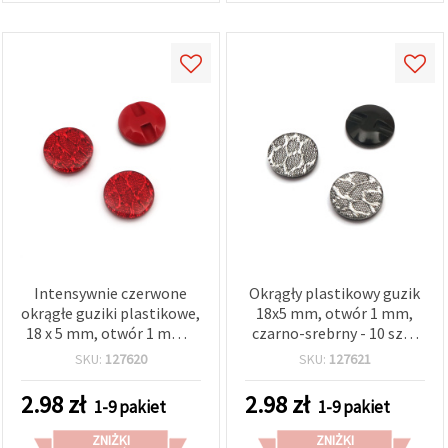
w
Ustawieniach,
wybierając
dany typ
plików
cookie i
klikając
przycisk
"Zapisz"
Akceptuj
wszystkie
Ustawienia
Intensywnie czerwone
Okrągły plastikowy guzik
okrągłe guziki plastikowe,
18x5 mm, otwór 1 mm,
18 x 5 mm, otwór 1 mm –
czarno-srebrny - 10 szt.,
zestaw 10 szt., idealne do
do rękodzieła i szycia
SKU:
127620
SKU:
127621
szycia, rękodzieła i DIY
2.98
zł
2.98
zł
1-9 pakiet
1-9 pakiet
ZNIŻKI
ZNIŻKI