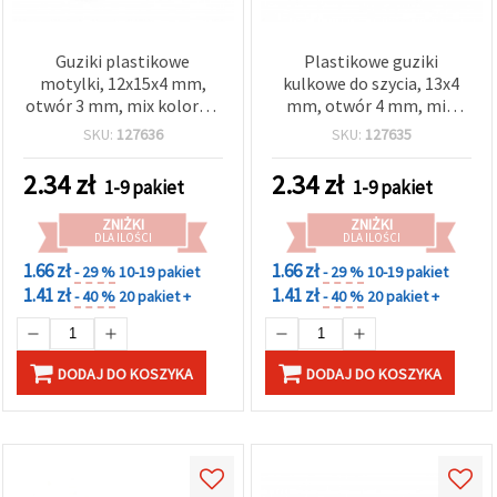
Guziki plastikowe
Plastikowe guziki
motylki, 12x15x4 mm,
kulkowe do szycia, 13x4
otwór 3 mm, mix kolorów
mm, otwór 4 mm, mix:
- 20 szt.
białe i czarne, 20 szt.
SKU:
127636
SKU:
127635
2.34
zł
2.34
zł
1-9 pakiet
1-9 pakiet
ZNIŻKI
ZNIŻKI
DLA ILOŚCI
DLA ILOŚCI
1.66 zł
1.66 zł
- 29 %
10-19 pakiet
- 29 %
10-19 pakiet
1.41 zł
1.41 zł
- 40 %
20 pakiet +
- 40 %
20 pakiet +
DODAJ DO KOSZYKA
DODAJ DO KOSZYKA