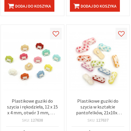
DODAJ DO KOSZYKA
DODAJ DO KOSZYKA
Plastikowe guziki do
Plastikowe guziki do
szycia i rękodzieła, 12 x 15
szycia w kształcie
x 4 mm, otwór 3 mm, mix
pantofelków, 21x10x5
kolorów – 20 szt.
mm, otwór: 3 mm, mix
SKU:
127638
SKU:
127637
kolorów – 20 szt.