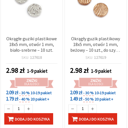
wyświetlać
bardziej
trafne treści
oraz
reklamy,
również
przy
wsparciu
Okrągłe guziki plastikowe
Okrągły guzik plastikowy
naszych
18x5 mm, otwór 1 mm,
18x5 mm, otwór 1 mm,
partnerów
biało-srebrne – 10 szt.
beżowy – 10 szt., do szycia
analitycznych
i
i DIY
SKU:
127618
SKU:
127619
marketingowych.
Możesz
2.98
zł
2.98
zł
1-9 pakiet
1-9 pakiet
zgodzić się
na
używanie
ZNIŻKI
ZNIŻKI
wszystkich
DLA ILOŚCI
DLA ILOŚCI
plików
2.09 zł
2.09 zł
- 30 %
10-19 pakiet
- 30 %
10-19 pakiet
cookie,
klikając
1.79 zł
1.49 zł
- 40 %
20 pakiet +
- 50 %
20 pakiet +
"Akceptuj
wszystkie!"
lub
wskazać
DODAJ DO KOSZYKA
DODAJ DO KOSZYKA
swoje
preferencje