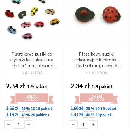
Plastikowe guziki do
Plastikowe guziki
szycia w kształcie auta,
dekoracyjne biedronki,
17x11x4 mm, otwór 3
15x13x4 mm, otwór 4
mm, mix kolorów – 20 szt.
mm, czerwono-czarne –
SKU:
127640
SKU:
127639
20 szt.
2.34
zł
2.34
zł
1-9 pakiet
1-9 pakiet
ZNIŻKI
ZNIŻKI
DLA ILOŚCI
DLA ILOŚCI
1.66 zł
1.66 zł
- 29 %
10-19 pakiet
- 29 %
10-19 pakiet
1.19 zł
1.41 zł
- 49 %
20 pakiet +
- 40 %
20 pakiet +