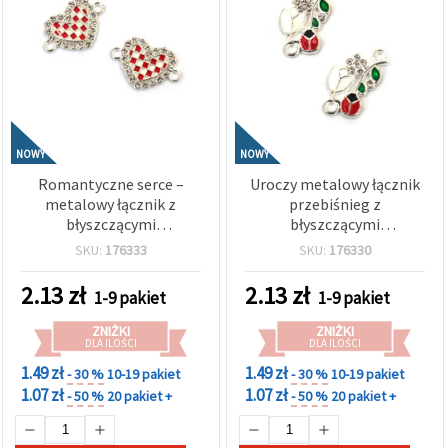
NOWY
NOWY
Romantyczne serce –
Uroczy metalowy łącznik
metalowy łącznik z
przebiśnieg z
błyszczącymi
błyszczącymi
kryształkami, kolor
kryształkami i biedronką
SKU:
176333
SKU:
176330
srebrny, 21x15x2 mm,
w kolorze srebrnym,
otwór 2 mm – 2 szt.
22x12x3 mm, otwór 2 mm
2.13
zł
2.13
zł
1-9 pakiet
1-9 pakiet
– 2 szt.
ZNIŻKI
ZNIŻKI
DLA ILOŚCI
DLA ILOŚCI
1.49 zł
1.49 zł
- 30 %
10-19 pakiet
- 30 %
10-19 pakiet
1.07 zł
1.07 zł
- 50 %
20 pakiet +
- 50 %
20 pakiet +