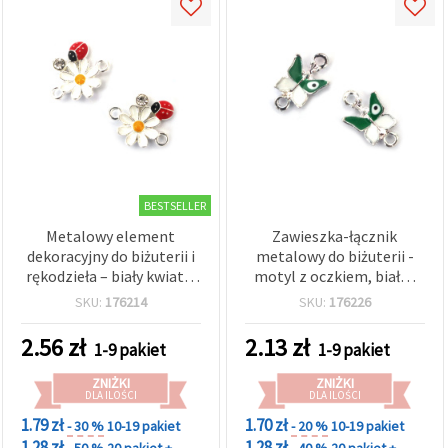
BESTSELLER
Metalowy element
Zawieszka-łącznik
dekoracyjny do biżuterii i
metalowy do biżuterii -
rękodzieła – biały kwiat z
motyl z oczkiem, biało-
biedronką i kryształkiem,
zielony, kolor srebra,
SKU:
176214
SKU:
176226
17x15x3 mm, otwór 1,5
17x10x3 mm, otwór 1,5
mm, kolor srebrny – 2
mm, 2 szt.
2.56
zł
2.13
zł
1-9 pakiet
1-9 pakiet
sztuki
ZNIŻKI
ZNIŻKI
DLA ILOŚCI
DLA ILOŚCI
1.79 zł
1.70 zł
- 30 %
10-19 pakiet
- 20 %
10-19 pakiet
1.28 zł
1.28 zł
- 50 %
20 pakiet +
- 40 %
20 pakiet +