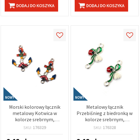
DODAJ DO KOSZYKA
DODAJ DO KOSZYKA
NOWY
NOWY
Morski kolorowy łącznik
Metalowy łącznik
metalowy Kotwica w
Przebiśnieg z biedronką w
kolorze srebrnym,
kolorze srebrnym,
29x21,5x2 mm, otwór 1,5
23x12x2 mm, otwór 2 mm
SKU:
176329
SKU:
176328
mm – 2 szt.
– 2 szt.