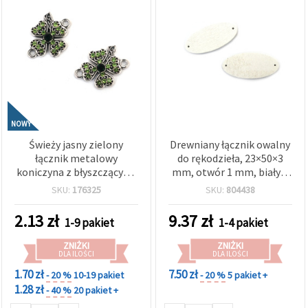
NOWY
Świeży jasny zielony
Drewniany łącznik owalny
łącznik metalowy
do rękodzieła, 23×50×3
koniczyna z błyszczącymi
mm, otwór 1 mm, biały –
kryształkami w kolorze
20 szt.
SKU:
176325
SKU:
804438
srebrnym, 21x16x3 mm,
otwór 2 mm – 2 szt.
2.13
zł
9.37
zł
1-9 pakiet
1-4 pakiet
ZNIŻKI
ZNIŻKI
DLA ILOŚCI
DLA ILOŚCI
1.70 zł
7.50 zł
- 20 %
10-19 pakiet
- 20 %
5 pakiet +
1.28 zł
- 40 %
20 pakiet +