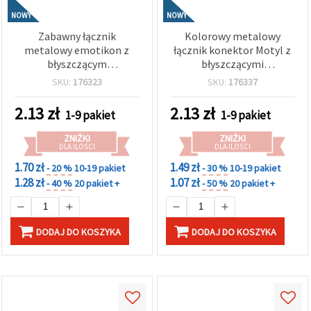
NOWY
NOWY
Zabawny łącznik
Kolorowy metalowy
metalowy emotikon z
łącznik konektor Motyl z
błyszczącym
błyszczącymi
kryształkiem, kolor
kryształkami, kolor
SKU:
176323
SKU:
176337
srebrny, 21x14,5x3 mm,
srebrny, 21x14x2 mm,
otwór 1,5 mm – 2 szt.
otwór 2 mm – 2 szt.
2.13
zł
2.13
zł
1-9 pakiet
1-9 pakiet
ZNIŻKI
ZNIŻKI
DLA ILOŚCI
DLA ILOŚCI
1.70 zł
1.49 zł
- 20 %
10-19 pakiet
- 30 %
10-19 pakiet
1.28 zł
1.07 zł
- 40 %
20 pakiet +
- 50 %
20 pakiet +
DODAJ DO KOSZYKA
DODAJ DO KOSZYKA