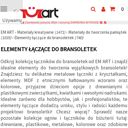
0
Używamy
Zamówienia powyżej 260zł i otrzymaj DARMOWĄ WYSYŁKĘ!
plików
EM ART
›
Materiały kreatywne
(1471)
›
Materiały do tworzenia pamiątek
cookie
(1035)
›
Elementy łączące do bransoletek
(740)
🍪
Używamy
ELEMENTY ŁĄCZĄCE DO BRANSOLETEK
plików
cookie i
podobnych
Odkryj kolekcję łączników do bransoletek od EM ART i znajdź
technologii,
idealne elementy do tworzenia wyjątkowych bransoletek!
aby
zapewnić
Znajdziesz tu delikatne metalowe łączniki z kryształkami,
prawidłowe
elementy MDF z etnicznymi haftowanymi wzorami oraz
działanie
kolorowe, przyjazne dzieciom opcje z drewnianymi i
strony
internetowej,
plastikowymi zwierzątkami, kwiatkami i wesołymi nadrukami.
poprawić
Idealne zarówno dla hobbystów, jak i profesjonalistów, te
komfort
elementy łączące dodadzą uroku, stylu i radości każdemu
korzystania
z niej oraz,
projektowi bransoletki! Chcesz więcej? Sprawdź nasze
za Państwa
pozostałe kolekcje ogniw i łączników do biżuterii tutaj:
zgodą,
analizować
drewniane, plastikowe, metalowe, kolorowe oraz zdobione
ruch i