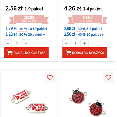
mm, otwór 1,5 mm – 2
2.56
zł
4.26
zł
1-9 pakiet
1-4 pakiet
szt.
ZNIŻKI
ZNIŻKI
DLA ILOŚCI
DLA ILOŚCI
1.79 zł
2.98 zł
- 30 %
10-19 pakiet
- 30 %
5-9 pakiet
1.28 zł
2.56 zł
- 50 %
20 pakiet +
- 40 %
10 pakiet +
DODAJ DO KOSZYKA
DODAJ DO KOSZYKA