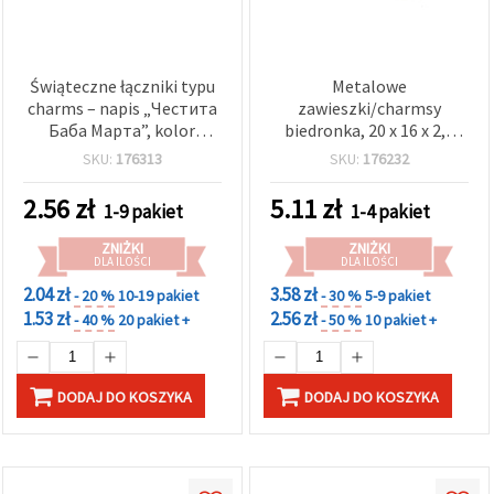
Świąteczne łączniki typu
Metalowe
charms – napis „Честита
zawieszki/charmsy
Баба Марта”, kolor
biedronka, 20 x 16 x 2,5
srebrny, 25 x 11 mm,
mm, otwór 2 mm, w
SKU:
176313
SKU:
176232
otwór 2 mm – 2 szt., do
kolorze srebra, zestaw 5
martenicy i biżuterii DIY
szt., do biżuterii
2.56
zł
5.11
zł
1-9 pakiet
1-4 pakiet
handmade
ZNIŻKI
ZNIŻKI
DLA ILOŚCI
DLA ILOŚCI
2.04 zł
3.58 zł
- 20 %
10-19 pakiet
- 30 %
5-9 pakiet
1.53 zł
2.56 zł
- 40 %
20 pakiet +
- 50 %
10 pakiet +
DODAJ DO KOSZYKA
DODAJ DO KOSZYKA