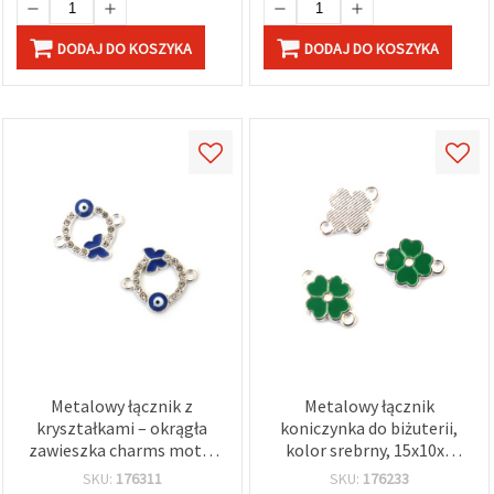
DODAJ DO KOSZYKA
DODAJ DO KOSZYKA
Metalowy łącznik z
Metalowy łącznik
kryształkami – okrągła
koniczynka do biżuterii,
zawieszka charms motyl
kolor srebrny, 15x10x2
z niebieskim oczkiem,
mm, otwór 1,5 mm – 5
SKU:
176311
SKU:
176233
kolor srebrny, 20x18x2
szt.