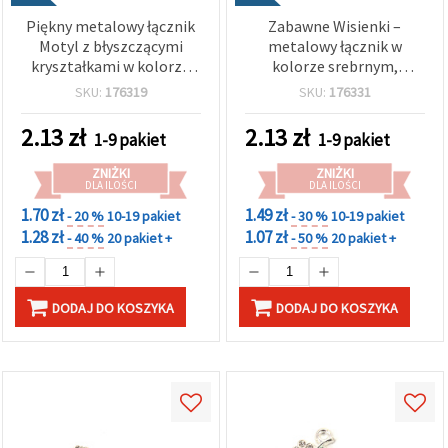
Piękny metalowy łącznik
Zabawne Wisienki –
Motyl z błyszczącymi
metalowy łącznik w
kryształkami w kolorze
kolorze srebrnym,
srebrnym, 18x11x2 mm,
21,5x16,5x2 mm, otwór 2
SKU:
176319
SKU:
176331
otwór 2 mm – 2 szt.
mm – 2 szt.
2.13
zł
2.13
zł
1-9 pakiet
1-9 pakiet
ZNIŻKI
ZNIŻKI
DLA ILOŚCI
DLA ILOŚCI
1.70 zł
1.49 zł
- 20 %
10-19 pakiet
- 30 %
10-19 pakiet
1.28 zł
1.07 zł
- 40 %
20 pakiet +
- 50 %
20 pakiet +
DODAJ DO KOSZYKA
DODAJ DO KOSZYKA