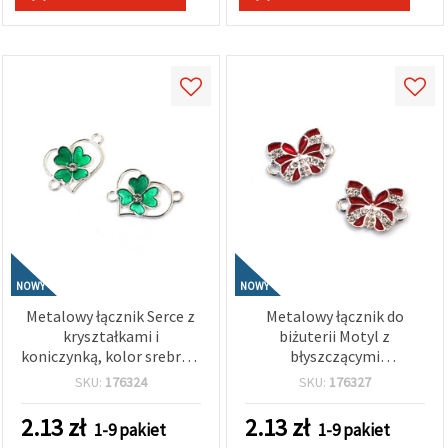
NOWY
NOWY
Metalowy łącznik Serce z
Metalowy łącznik do
kryształkami i
biżuterii Motyl z
koniczynką, kolor srebrny,
błyszczącymi
22x15x2 mm, otwór 1,5
kryształkami w kolorze
SKU:
176324
SKU:
176327
mm – 2 szt.
srebrnym, 18x12x3 mm,
otwór 2 mm – 2 szt.
2.13
zł
2.13
zł
1-9 pakiet
1-9 pakiet