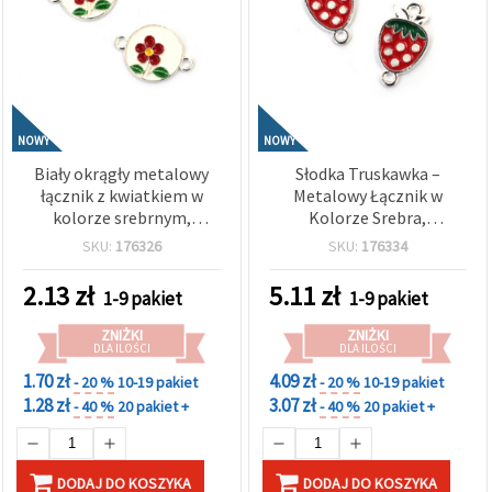
NOWY
NOWY
Biały okrągły metalowy
Słodka Truskawka –
łącznik z kwiatkiem w
Metalowy Łącznik w
kolorze srebrnym,
Kolorze Srebra,
21x15x2 mm, otwór 1,5
20x11,5x1,5 mm, Otwór 2
SKU:
176326
SKU:
176334
mm – 2 szt.
mm – 5 szt.
2.13
zł
5.11
zł
1-9 pakiet
1-9 pakiet
ZNIŻKI
ZNIŻKI
DLA ILOŚCI
DLA ILOŚCI
1.70 zł
4.09 zł
- 20 %
10-19 pakiet
- 20 %
10-19 pakiet
1.28 zł
3.07 zł
- 40 %
20 pakiet +
- 40 %
20 pakiet +
DODAJ DO KOSZYKA
DODAJ DO KOSZYKA