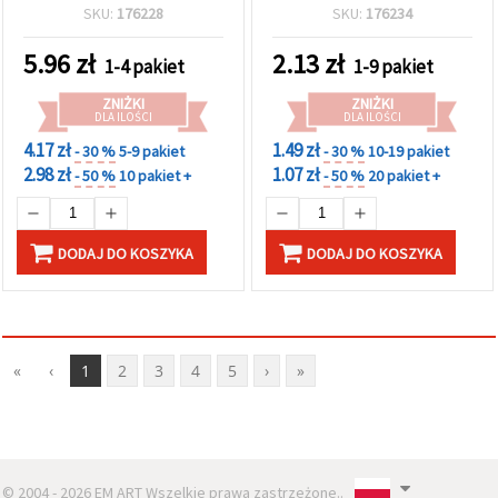
2 mm, otwór: 2 mm, kolor
biedronką”, w kolorze
SKU:
176228
SKU:
176234
srebrny – 5 szt.
srebra, 24x12,5 mm,
otwór 2 mm – 2 szt., do
5.96
zł
2.13
zł
1-4 pakiet
1-9 pakiet
biżuterii DIY inspirowanej
naturą
ZNIŻKI
ZNIŻKI
DLA ILOŚCI
DLA ILOŚCI
4.17 zł
1.49 zł
- 30 %
5-9 pakiet
- 30 %
10-19 pakiet
2.98 zł
1.07 zł
- 50 %
10 pakiet +
- 50 %
20 pakiet +
DODAJ DO KOSZYKA
DODAJ DO KOSZYKA
«
‹
1
2
3
4
5
›
»
© 2004 - 2026 EM ART Wszelkie prawa zastrzeżone..