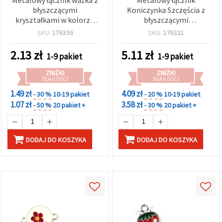
w
błyszczącymi
Koniczynka Szczęścia z
Ustawieniach,
kryształkami w kolorze
błyszczącymi
wybierając
dany typ
srebrnym, 24x16x2 mm,
kryształkami biało-
SKU:
176336
SKU:
176321
plików
otwór 2 mm – 2 szt.
zielonymi, kolor srebrny,
cookie i
18x13x2 mm, otwór 1,5
klikając
2.13
zł
5.11
zł
1-9 pakiet
1-9 pakiet
mm – 5 szt.
przycisk
"Zapisz"
ZNIŻKI
ZNIŻKI
DLA ILOŚCI
DLA ILOŚCI
Akceptuj
1.49 zł
4.09 zł
- 30 %
10-19 pakiet
- 20 %
10-19 pakiet
1.07 zł
3.58 zł
wszystkie
- 50 %
20 pakiet +
- 30 %
20 pakiet +
Ustawienia
DODAJ DO KOSZYKA
DODAJ DO KOSZYKA