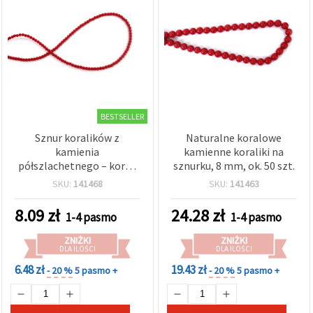
BESTSELLER
Sznur koralików z
Naturalne koralowe
kamienia
kamienne koraliki na
półszlachetnego – koral,
sznurku, 8 mm, ok. 50 szt.
okrągłe 2,7 mm, ok. 150
SKU:
141468
SKU:
141463
szt.
8.09
zł
24.28
zł
1-4 pasmo
1-4 pasmo
ZNIŻKI
ZNIŻKI
DLA ILOŚCI
DLA ILOŚCI
6.48 zł
19.43 zł
- 20 %
5 pasmo +
- 20 %
5 pasmo +