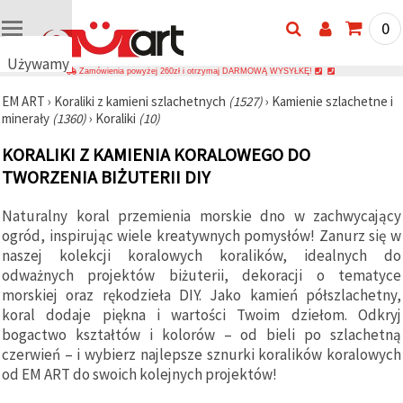
0
Używamy
Zamówienia powyżej 260zł i otrzymaj DARMOWĄ WYSYŁKĘ!
plików
EM ART
›
Koraliki z kamieni szlachetnych
(1527)
›
Kamienie szlachetne i
cookie
minerały
(1360)
›
Koraliki
(10)
🍪
Używamy
KORALIKI Z KAMIENIA KORALOWEGO DO
plików
cookie i
TWORZENIA BIŻUTERII DIY
podobnych
technologii,
Naturalny koral przemienia morskie dno w zachwycający
aby
zapewnić
ogród, inspirując wiele kreatywnych pomysłów! Zanurz się w
prawidłowe
naszej kolekcji koralowych koralików, idealnych do
działanie
strony
odważnych projektów biżuterii, dekoracji o tematyce
internetowej,
morskiej oraz rękodzieła DIY. Jako kamień półszlachetny,
poprawić
koral dodaje piękna i wartości Twoim dziełom. Odkryj
komfort
korzystania
bogactwo kształtów i kolorów – od bieli po szlachetną
z niej oraz,
czerwień – i wybierz najlepsze sznurki koralików koralowych
za Państwa
od EM ART do swoich kolejnych projektów!
zgodą,
analizować
ruch i