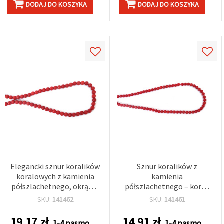
DODAJ DO KOSZYKA
DODAJ DO KOSZYKA
Elegancki sznur koralików
Sznur koralików z
koralowych z kamienia
kamienia
półszlachetnego, okrągłe
półszlachetnego – koral,
6 mm, ok. 64 szt.
okrągłe 4 mm, ok. 100
SKU:
141462
SKU:
141461
szt., ok. 40 cm
19.17
zł
14.91
zł
1-4 pasmo
1-4 pasmo