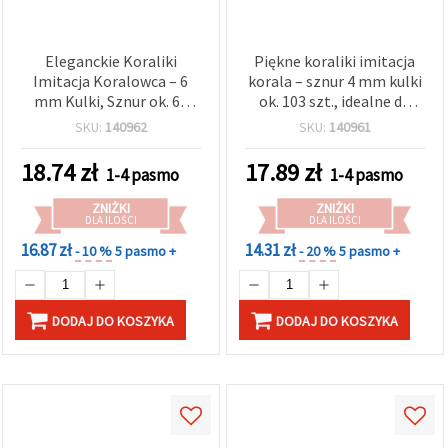
Eleganckie Koraliki
Piękne koraliki imitacja
Imitacja Koralowca – 6
korala – sznur 4 mm kulki
mm Kulki, Sznur ok. 69
ok. 103 szt., idealne do
szt., idealne do modnej
delikatnej i stylowej
SKU:
140962
SKU:
140961
biżuterii DIY i kreatywnych
biżuterii DIY
projektów rękodzieła EM
18.74
zł
17.89
zł
1-4 pasmo
1-4 pasmo
ART
ZNIŻKI
ZNIŻKI
DLA ILOŚCI
DLA ILOŚCI
16.87 zł
14.31 zł
- 10 %
5 pasmo +
- 20 %
5 pasmo +
DODAJ DO KOSZYKA
DODAJ DO KOSZYKA