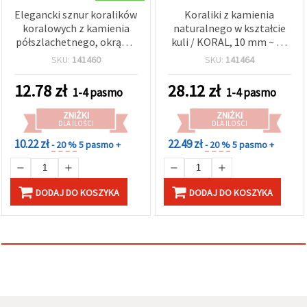
Elegancki sznur koralików
Koraliki z kamienia
koralowych z kamienia
naturalnego w kształcie
półszlachetnego, okrągłe
kuli / KORAL, 10 mm ~ 40
3 mm, ok. 160 sztuk
szt.
SKU:
141460
SKU:
141464
12.78
zł
28.12
zł
1-4 pasmo
1-4 pasmo
ZNIŻKI
ZNIŻKI
DLA ILOŚCI
DLA ILOŚCI
10.22 zł
22.49 zł
- 20 %
5 pasmo +
- 20 %
5 pasmo +
DODAJ DO KOSZYKA
DODAJ DO KOSZYKA