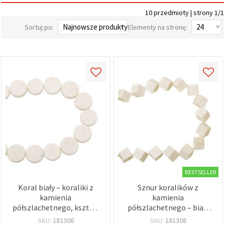
wyświetlać
10 przedmioty | strony 1/1
bardziej
trafne treści
Sortuj po:
Elementy na stronę:
oraz
reklamy,
również
przy
wsparciu
naszych
partnerów
analitycznych
i
marketingowych.
Możesz
zgodzić się
na
używanie
wszystkich
plików
cookie,
klikając
BESTSELLER
"Akceptuj
Koral biały – koraliki z
Sznur koralików z
wszystkie!"
lub
kamienia
kamienia
wskazać
półszlachetnego, kształt
półszlachetnego – biały
swoje
płaskiej monety 20×8 mm,
koral, kształt kostka,
SKU:
181306
SKU:
181308
preferencje