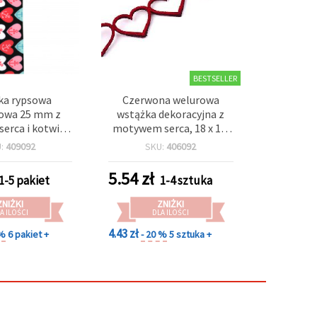
BESTSELLER
ka rypsowa
Czerwona welurowa
rowa 25 mm z
wstążka dekoracyjna z
rca i kotwicy,
motywem serca, 18 x 1,5
3 m
mm – 95 cm
U:
409092
SKU:
406092
5.54
zł
1-5 pakiet
1-4 sztuka
ZNIŻKI
ZNIŻKI
A ILOŚCI
DLA ILOŚCI
4.43 zł
 %
6 pakiet +
- 20 %
5 sztuka +