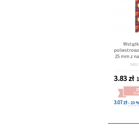
Wstążk
poliestrowa
25 mm z na
napisem ’L
SKU
3.83
zł
1
Z
DLA
3.07 zł
- 20 