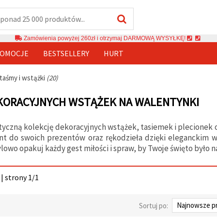
Zamówienia powyżej 260zł i otrzymaj DARMOWĄ WYSYŁKĘ!
OMOCJE
BESTSELLERY
HURT
taśmy i wstążki
(20)
KORACYJNYCH WSTĄŻEK NA WALENTYNKI
yczną kolekcję dekoracyjnych wstążek, tasiemek i plecionek 
ent do swoich prezentów oraz rękodzieła dzięki eleganckim
ylowo opakuj każdy gest miłości i spraw, by Twoje święto było
| strony 1/1
Sortuj po: