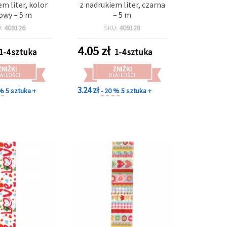
em liter, kolor
z nadrukiem liter, czarna
owy – 5 m
– 5 m
U:
409126
SKU:
409128
4.05
zł
1-4 sztuka
1-4 sztuka
ZNIŻKI
ZNIŻKI
A ILOŚCI
DLA ILOŚCI
3.24 zł
 %
5 sztuka +
- 20 %
5 sztuka +