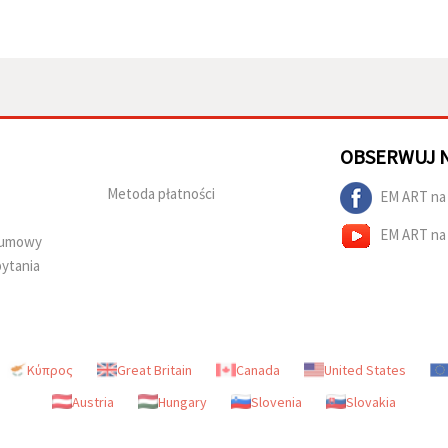
OBSERWUJ 
Metoda płatności
EM ART na
EM ART na
d umowy
ytania
Κύπρος
Great Britain
Canada
United States
Austria
Hungary
Slovenia
Slovakia