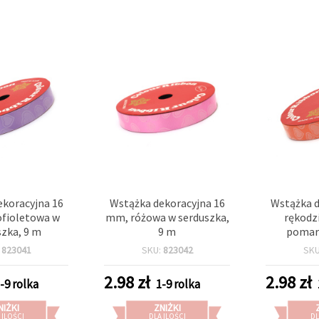
ekoracyjna 16
Wstążka dekoracyjna 16
Wstążka d
fioletowa w
mm, różowa w serduszka,
rękodz
szka, 9 m
9 m
pomar
serdu
:
823041
SKU:
823042
SK
2.98
zł
2.98
zł
-9 rolka
1-9 rolka
NIŻKI
ZNIŻKI
 ILOŚCI
DLA ILOŚCI
DL