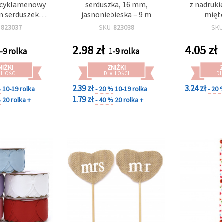
 cyklamenowy
serduszka, 16 mm,
z nadruki
m serduszek, 9
jasnoniebieska – 9 m
mięt
m
:
823037
SKU:
823038
SK
2.98
zł
4.05
zł
-9 rolka
1-9 rolka
NIŻKI
ZNIŻKI
 ILOŚCI
DLA ILOŚCI
DL
2.39 zł
3.24 zł
%
10-19 rolka
- 20 %
10-19 rolka
- 20
1.79 zł
%
20 rolka +
- 40 %
20 rolka +