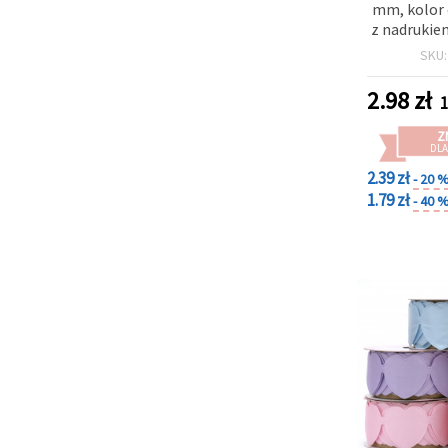
mm, kolor
z nadrukie
SKU
2.98
zł
1
Z
DLA
2.39 zł
- 20 
1.79 zł
- 40 