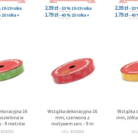
2.39 zł
2.39 zł
%
10-19 rolka
- 20 %
10-19 rolka
- 20
1.79 zł
1.79 zł
%
20 rolka +
- 40 %
20 rolka +
- 40
ekoracyjna 16
Wstążka dekoracyjna 16
Wstążka d
ozielona w
mm, czerwona z
mm, żółta 
a - 9 metrów
motywem serc - 9 m
:
823033
SKU:
823034
SK