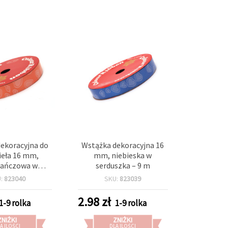
ekoracyjna do
Wstążka dekoracyjna 16
ieła 16 mm,
mm, niebieska w
ańczowa w
serduszka – 9 m
szka - 9 m
U:
823040
SKU:
823039
2.98
zł
1-9 rolka
1-9 rolka
ZNIŻKI
ZNIŻKI
A ILOŚCI
DLA ILOŚCI