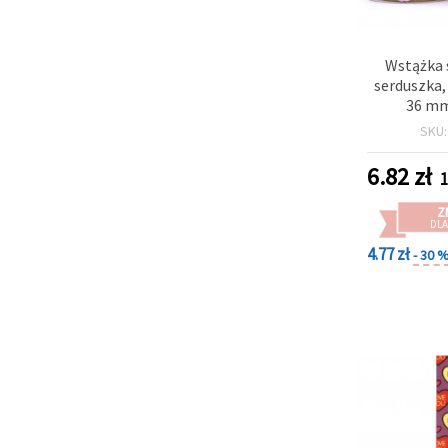
Wstążka 
serduszka,
36 mm
SKU
6.82
zł
1
Z
DLA
4.77 zł
- 30 