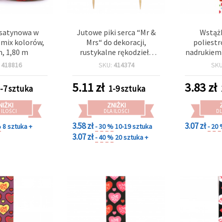
satynowa w
Jutowe piki serca “Mr &
Wstąż
 mix kolorów,
Mrs“ do dekoracji,
poliest
, 1,80 m
rustykalne rękodzieło
nadrukiem 
ślubne, 8,5 x 18 cm -
ręk
:
418816
SKU:
414374
SK
zestaw 2 szt.
scra
5.11
zł
3.83
zł
-7 sztuka
1-9 sztuka
NIŻKI
ZNIŻKI
 ILOŚCI
DLA ILOŚCI
DL
3.58 zł
3.07 zł
%
8 sztuka +
- 30 %
10-19 sztuka
- 20
3.07 zł
- 40 %
20 sztuka +