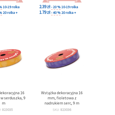
2.39 zł
 %
10-19 rolka
- 20 %
10-19 rolka
1.79 zł
 %
20 rolka +
- 40 %
20 rolka +
ekoracyjna 16
Wstążka dekoracyjna 16
w serduszka, 9
mm, fioletowa z
m
nadrukiem serc, 9 m
U:
823035
SKU:
823036