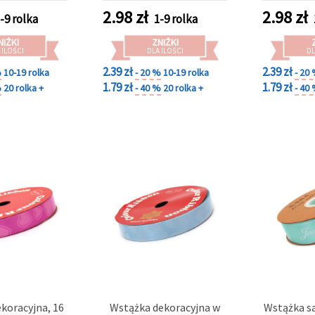
2.98
zł
2.98
zł
-9 rolka
1-9 rolka
NIŻKI
ZNIŻKI
 ILOŚCI
DLA ILOŚCI
DL
2.39 zł
2.39 zł
%
10-19 rolka
- 20 %
10-19 rolka
- 20
1.79 zł
1.79 zł
%
20 rolka +
- 40 %
20 rolka +
- 40
koracyjna, 16
Wstążka dekoracyjna w
Wstążka s