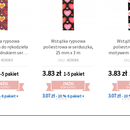
a rypsowa
Wstążka rypsowa
Wstąż
 do rękodzieła
poliestrowa w serduszka,
poliest
drukiem serc i
25 mm x 3 m
motywem se
OVE YOU’, 3 m
:
409089
SKU:
409088
SK
3.83
zł
3.83
zł
-5 pakiet
1-5 pakiet
NIŻKI
ZNIŻKI
 ILOŚCI
DLA ILOŚCI
DL
3.07 zł
3.07 zł
%
6 pakiet +
- 20 %
6 pakiet +
- 20