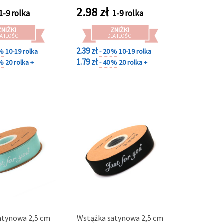
2.98
zł
1-9 rolka
1-9 rolka
ZNIŻKI
ZNIŻKI
A ILOŚCI
DLA ILOŚCI
2.39 zł
 %
10-19 rolka
- 20 %
10-19 rolka
1.79 zł
 %
20 rolka +
- 40 %
20 rolka +
atynowa 2,5 cm
Wstążka satynowa 2,5 cm