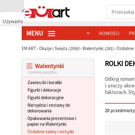
Używamy
plików
MENU
NOWOŚCI
PR
cookie
🍪
Używamy
EM ART
›
Okazje i Święta
(2956)
›
Walentynki
(281)
›
Ozdobne 
plików
cookie i
ROLKI DE
podobnych
Walentynki
technologii,
aby
Zamknij wszystko
zapewnić
Odkryj romant
prawidłowe
Zawieszki i koraliki
i uroczy akc
działanie
Figurki i dekoracje
strony
fakturach. St
internetowej,
Figurki dekoracyjne
poprawić
Narzędzia i zestawy do
komfort
20 przedmioty 
dekorowania
korzystania
z niej oraz,
Opakowania prezentowe i
za Państwa
papier na Walentynki
zgodą,
analizować
Ozdobne taśmy i wstążki
ruch i