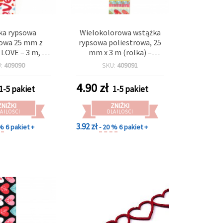
ka rypsowa
Wielokolorowa wstążka
rowa 25 mm z
rypsowa poliestrowa, 25
LOVE – 3 m, do
mm x 3 m (rolka) –
odzieła i
dekoracyjna do
U:
409090
SKU:
409091
pbookingu
pakowania prezentów,
kokardek, scrapbookingu
4.90
zł
1-5 pakiet
1-5 pakiet
i rękodzieła
ZNIŻKI
ZNIŻKI
A ILOŚCI
DLA ILOŚCI
3.92 zł
 %
6 pakiet +
- 20 %
6 pakiet +