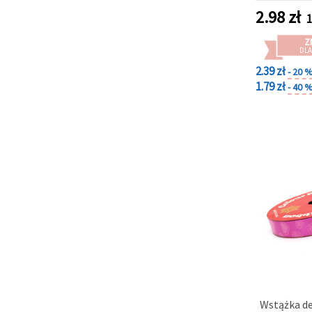
2.98
zł
1
Z
DLA
2.39 zł
- 20 
1.79 zł
- 40 
Wstążka de