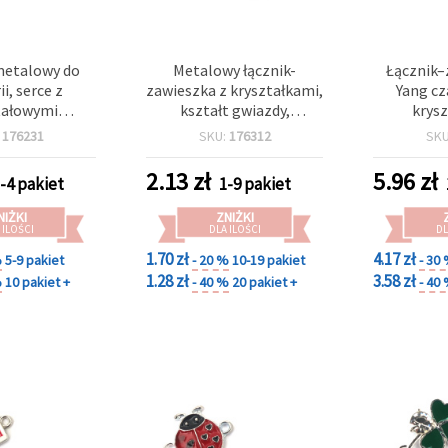
metalowy do
Metalowy łącznik-
Łącznik–
ii, serce z
zawieszka z kryształkami,
Yang cz
tałowymi
kształt gwiazdy,
krys
 i emaliowaną
18,5x15x2 mm, otwór: 1,5
cyrkoniami
:
176231
SKU:
176312
SK
kolor srebrny,
mm, w kolorze srebra – 2
stop met
 mm, otwór 2
szt.
srebra,
2.13
zł
5.96
zł
-4 pakiet
1-9 pakiet
 5 szt.
otwór 2
NIŻKI
ZNIŻKI
 ILOŚCI
DLA ILOŚCI
DL
1.70 zł
4.17 zł
%
5-9 pakiet
- 20 %
10-19 pakiet
- 30
1.28 zł
3.58 zł
%
10 pakiet +
- 40 %
20 pakiet +
- 40