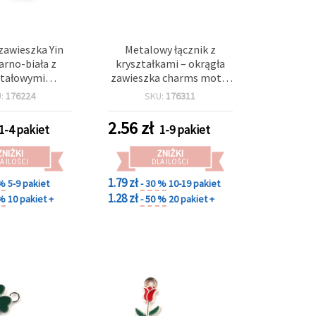
zawieszka Yin
Metalowy łącznik z
arno-biała z
kryształkami – okrągła
ztałowymi
zawieszka charms motyl
, do biżuterii,
z niebieskim oczkiem,
U:
176224
SKU:
176311
alu w kolorze
kolor srebrny, 20x18x2
 22x16x2 mm,
mm, otwór 1,5 mm – 2
2.56
zł
1-4 pakiet
1-9 pakiet
 mm, 5 szt.
szt.
ZNIŻKI
ZNIŻKI
A ILOŚCI
DLA ILOŚCI
1.79 zł
 %
5-9 pakiet
- 30 %
10-19 pakiet
1.28 zł
 %
10 pakiet +
- 50 %
20 pakiet +