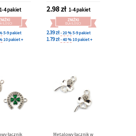
kolczyki, zestaw 2 szt.
2.98
zł
1-4 pakiet
1-4 pakiet
ZNIŻKI
ZNIŻKI
A ILOŚCI
DLA ILOŚCI
2.39 zł
 %
5-9 pakiet
- 20 %
5-9 pakiet
1.79 zł
 %
10 pakiet +
- 40 %
10 pakiet +
wy łącznik
Metalowy łącznik w