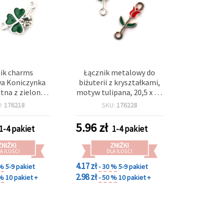
ik charms
Łącznik metalowy do
wa Koniczynka
biżuterii z kryształkami,
stna z zieloną
motyw tulipana, 20,5 x 9 x
yrkonią – metal
2 mm, otwór: 2 mm, kolor
U:
176218
SKU:
176228
srebra, 20x12x4
srebrny – 5 szt.
 2 mm, 5 szt.
5.96
zł
1-4 pakiet
1-4 pakiet
ZNIŻKI
ZNIŻKI
A ILOŚCI
DLA ILOŚCI
4.17 zł
 %
5-9 pakiet
- 30 %
5-9 pakiet
2.98 zł
 %
10 pakiet +
- 50 %
10 pakiet +