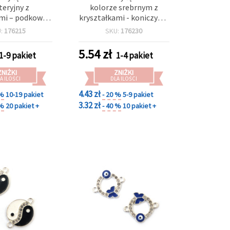
teryjny z
kolorze srebrnym z
mi – podkowa z
kryształkami - koniczyna,
, 22x17x3 mm,
21x11,5x2,5 mm, otwór: 2
U:
176215
SKU:
176230
2 mm, kolor
mm, 5 szt.
ny, 2 szt.
5.54
zł
1-9 pakiet
1-4 pakiet
ZNIŻKI
ZNIŻKI
A ILOŚCI
DLA ILOŚCI
4.43 zł
 %
10-19 pakiet
- 20 %
5-9 pakiet
3.32 zł
 %
20 pakiet +
- 40 %
10 pakiet +