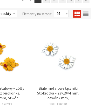
Elementy na stronę:
talowy – żółty
Białe metalowe łączniki
z biedronką,
Stokrotka – 23×19×4 mm,
mm, otwór: 2
otwór 2 mm,
eszka charms
komponenty do biżuterii:
U:
176213
SKU:
176310
terii, 2 szt.
bransoletki, naszyjniki i