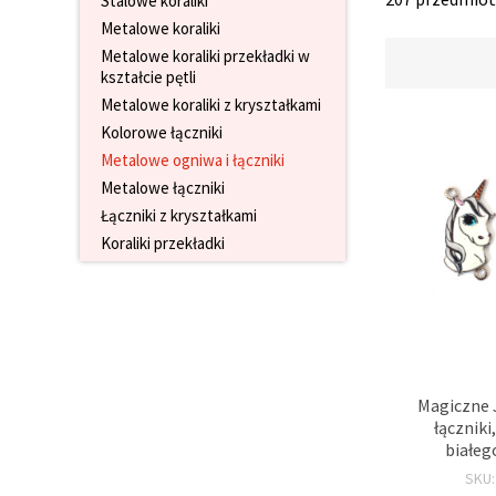
Stalowe koraliki
wyświetlać
Metalowe koraliki
bardziej
trafne treści
Metalowe koraliki przekładki w
oraz
kształcie pętli
reklamy,
Metalowe koraliki z kryształkami
również
przy
Kolorowe łączniki
wsparciu
naszych
Metalowe ogniwa i łączniki
partnerów
Metalowe łączniki
analitycznych
i
Łączniki z kryształkami
marketingowych.
Koraliki przekładki
Możesz
zgodzić się
na
używanie
wszystkich
plików
cookie,
klikając
"Akceptuj
Magiczne 
wszystkie!"
łączniki
lub
białeg
wskazać
swoje
26×13×2,5
SKU
preferencje
mm – 2 szt.