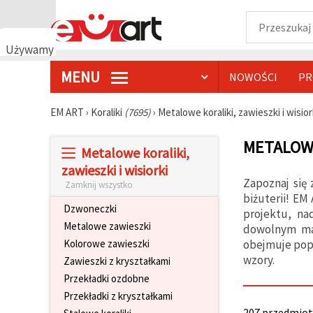
Używamy
plików
MENU
NOWOŚCI
PR
cookie
🍪
Używamy
EM ART
›
Koraliki
(7695)
›
Metalowe koraliki, zawieszki i wisior
plików
cookie i
METALOWE
podobnych
Metalowe koraliki,
technologii,
aby
zawieszki i wisiorki
zapewnić
Zapoznaj się
Zamknij wszystko
prawidłowe
biżuterii! EM
działanie
Dzwoneczki
strony
projektu, na
internetowej,
Metalowe zawieszki
dowolnym mat
poprawić
obejmuje popu
Kolorowe zawieszki
komfort
korzystania
wzory.
Zawieszki z kryształkami
z niej oraz,
Przekładki ozdobne
za Państwa
zgodą,
Przekładki z kryształkami
analizować
207 przedmioty
ruch i