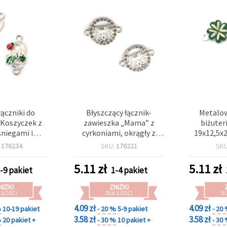
łączniki do
Błyszczący łącznik-
Metalow
 „Koszyczek z
zawieszka „Mama” z
biżuter
śniegami i
cyrkoniami, okrągły z
19x12,5x
”, w kolorze
kwiatami, metal w
mm, kolor
:
176234
SKU:
176221
SK
24x12,5 mm,
kolorze srebrnym,
 – 2 szt., do
22x16x2 mm, otwór 2
5.11
zł
5.11
zł
-9 pakiet
1-4 pakiet
IY inspirowanej
mm, op. 5 szt.
turą
NIŻKI
ZNIŻKI
 ILOŚCI
DLA ILOŚCI
DL
4.09 zł
4.09 zł
%
10-19 pakiet
- 20 %
5-9 pakiet
- 20
3.58 zł
3.58 zł
%
20 pakiet +
- 30 %
10 pakiet +
- 30