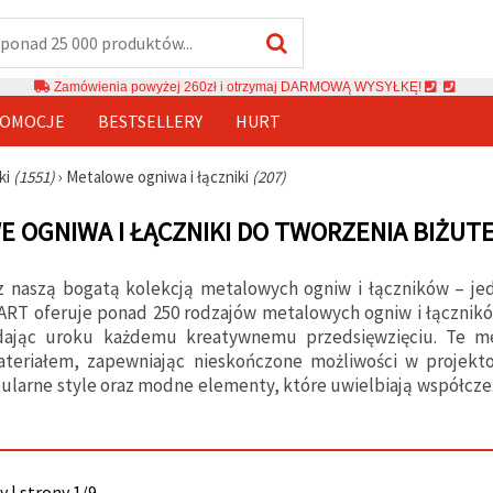
Zamówienia powyżej 260zł i otrzymaj DARMOWĄ WYSYŁKĘ!
OMOCJE
BESTSELLERY
HURT
ki
(1551)
›
Metalowe ogniwa i łączniki
(207)
 OGNIWA I ŁĄCZNIKI DO TWORZENIA BIŻUTE
 z naszą bogatą kolekcją metalowych ogniw i łączników – j
 ART oferuje ponad 250 rodzajów metalowych ogniw i łącznikó
dając uroku każdemu kreatywnemu przedsięwzięciu. Te m
eriałem, zapewniając nieskończone możliwości w projektow
larne style oraz modne elementy, które uwielbiają współcześ
 | strony 1/9