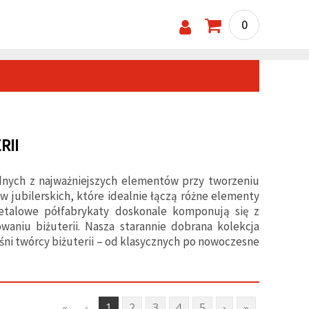
0
RII
ednych z najważniejszych elementów przy tworzeniu
w jubilerskich, które idealnie łączą różne elementy
etalowe półfabrykaty doskonale komponują się z
aniu biżuterii. Nasza starannie dobrana kolekcja
ni twórcy biżuterii – od klasycznych po nowoczesne
«
‹
1
2
3
4
5
›
»