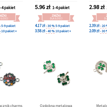
a DIY fantasy
5.96
zł
2.98
zł
-4 pakiet
1-4 pakiet
NIŻKI
ZNIŻKI
 ILOŚCI
DLA ILOŚCI
DL
4.17 zł
2.39 zł
%
5-9 pakiet
- 30 %
5-9 pakiet
- 20
3.58 zł
2.09 zł
%
10 pakiet +
- 40 %
10 pakiet +
- 30
ącznik charms
Ozdobna metalowa
Metalo