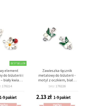
BESTSELLER
wy element
Zawieszka-łącznik
y do biżuterii i
metalowy do biżuterii -
 – biały kwiat z
motyl z oczkiem, biało-
i kryształkiem,
zielony, kolor srebra,
U:
176214
SKU:
176226
mm, otwór 1,5
17x10x3 mm, otwór 1,5
r srebrny – 2
mm, 2 szt.
2.13
zł
1-9 pakiet
1-9 pakiet
ztuki
ZNIŻKI
ZNIŻKI