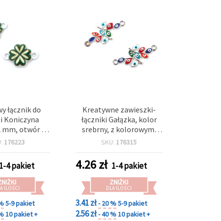
y łącznik do
Kreatywne zawieszki-
ii Koniczyna
łączniki Gałązka, kolor
2 mm, otwór 2
srebrny, z kolorowymi
 biały - 5 szt.
oczkami, 30x13x2 mm,
U:
176223
SKU:
176315
otwór 2 mm – 2 szt., do
wyrobu biżuterii i
4.26
zł
1-4 pakiet
1-4 pakiet
rękodzieła DIY
ZNIŻKI
ZNIŻKI
A ILOŚCI
DLA ILOŚCI
3.41 zł
 %
5-9 pakiet
- 20 %
5-9 pakiet
2.56 zł
 %
10 pakiet +
- 40 %
10 pakiet +