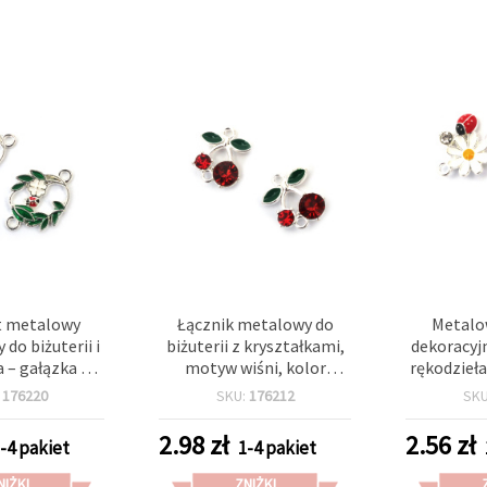
 metalowy
Łącznik metalowy do
Metalo
 do biżuterii i
biżuterii z kryształkami,
dekoracyjn
a – gałązka z
motyw wiśni, kolor
rękodzieła
i biedronką,
srebrny, 15x17x6 mm,
biedronką 
:
176220
SKU:
176212
SK
mm, otwór 2
otwór: 2 mm, 2 szt.
17x15x3 
rebrny, 5 szt.
mm, kolo
2.98
zł
2.56
zł
-4 pakiet
1-4 pakiet
s
NIŻKI
ZNIŻKI