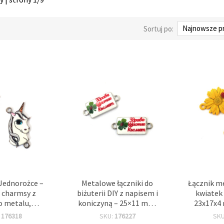
Sortuj po:
Jednorożce –
Metalowe łączniki do
Łącznik me
, charmsy z
biżuterii DIY z napisem i
kwiatek 
o metalu,
koniczyną – 25×11 mm,
23x17x4 
 mm, otwór 2
otwór 2 mm, kolor
mm, zawi
:
176318
SKU:
176227
SK
 do biżuterii i
srebrny, zestaw 5 szt.
do biżu