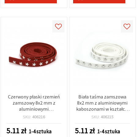
Czerwony płaski rzemień
Biała taśma zamszowa
zamszowy 8x2 mm z
8x2 mm z aluminiowymi
aluminiowymi
kaboszonami w kształcie
kaboszonami w kształcie
gwiazdy - 1 metr
SKU:
406216
SKU:
406215
gwiazdy w kolorze
srebrnym – 1 metr
5.11
zł
5.11
zł
1-4 sztuka
1-4 sztuka