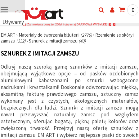
0
Używamy
Zamówienia powyżej 260zł i otrzymaj DARMOWĄ WYSYŁKĘ!
plików
EM ART
›
Materiały do tworzenia biżuterii
(2776)
›
Rzemienie ze skóry i
cookie
zamszu
(332)
›
Sznurek z imitacji zamszu
(43)
🍪
Używamy
SZNUREK Z IMITACJI ZAMSZU
plików
cookie i
podobnych
Odkryj naszą szeroką gamę sznurków z imitacji zamszu,
technologii,
obejmującą wyjątkowe opcje – od pasków ozdobionych
aby
zapewnić
aluminiowymi kaboszonami po sznurki wzbogacone
prawidłowe
nadrukami i kryształkami! Doskonale odwzorowując miękką,
działanie
aksamitną fakturę prawdziwego zamszu, sztuczny zamsz
strony
internetowej,
wykonany jest z czystych, ekologicznych materiałów,
poprawić
bezpiecznych dla ludzi. Sznurki z imitacji zamszu mogą
komfort
nawet przewyższać naturalny zamsz pod względem
korzystania
z niej oraz,
estetycznym, oferując bogatą, piękną paletę kolorów oraz
za Państwa
zwiększoną trwałość. Przejrzyj naszą ofertę sznurków z
zgodą,
analizować
imitacji zamszu EM ART i wybierz najlepsze paski do swoich
ruch i