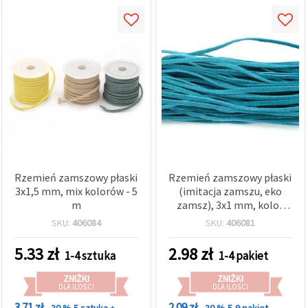
Rzemień zamszowy płaski
Rzemień zamszowy płaski
3x1,5 mm, mix kolorów - 5
(imitacja zamszu, eko
m
zamsz), 3x1 mm, kolor
teal/turkusowo-niebieski
SKU:
406084
SKU:
406081
(TEAL), 10 x 1 m (łącznie
10 m) – do wyrobu
5.33
zł
2.98
zł
1-4 sztuka
1-4 pakiet
biżuterii, bransoletek,
naszyjników i dekoracji
ZNIŻKI
ZNIŻKI
DLA ILOŚCI
DLA ILOŚCI
3.71 zł
2.09 zł
- 30 %
5 sztuka +
- 30 %
5-9 pakiet