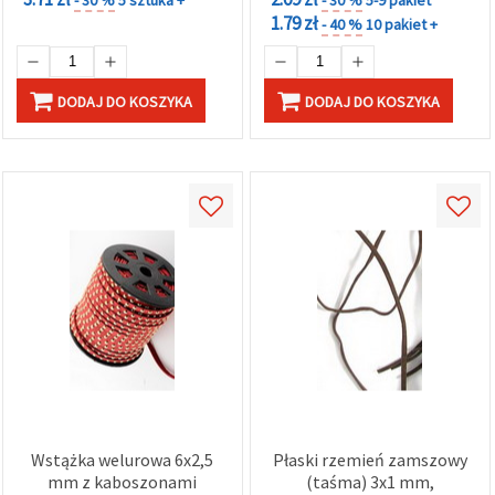
1.79 zł
- 40 %
10 pakiet +
DODAJ DO KOSZYKA
DODAJ DO KOSZYKA
Wstążka welurowa 6x2,5
Płaski rzemień zamszowy
mm z kaboszonami
(taśma) 3x1 mm,