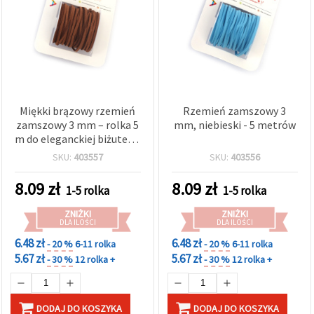
Miękki brązowy rzemień
Rzemień zamszowy 3
zamszowy 3 mm – rolka 5
mm, niebieski - 5 metrów
m do eleganckiej biżuterii,
rękodzieła i kreatywnych
SKU:
403557
SKU:
403556
projektów DIY
8.09
zł
8.09
zł
1-5 rolka
1-5 rolka
ZNIŻKI
ZNIŻKI
DLA ILOŚCI
DLA ILOŚCI
6.48 zł
6.48 zł
- 20 %
6-11 rolka
- 20 %
6-11 rolka
5.67 zł
5.67 zł
- 30 %
12 rolka +
- 30 %
12 rolka +
DODAJ DO KOSZYKA
DODAJ DO KOSZYKA