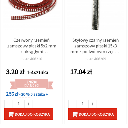
Czerwony rzemień
Stylowy czarny rzemień
zamszowy płaski 5x2 mm
zamszowy płaski 15x3
z okrągłymi
mm z podwójnym rzędem
aluminiowymi
kryształków i napisem – 1
SKU:
406210
SKU:
406209
kaboszonami - 1 m
m, do eleganckiej
biżuterii, bransoletek i
3.20
zł
17.04
zł
1-4 sztuka
kreatywnych projektów
DIY
ZNIŻKI
DLA ILOŚCI
2.56 zł
- 20 %
5 sztuka +
DODAJ DO KOSZYKA
DODAJ DO KOSZYKA