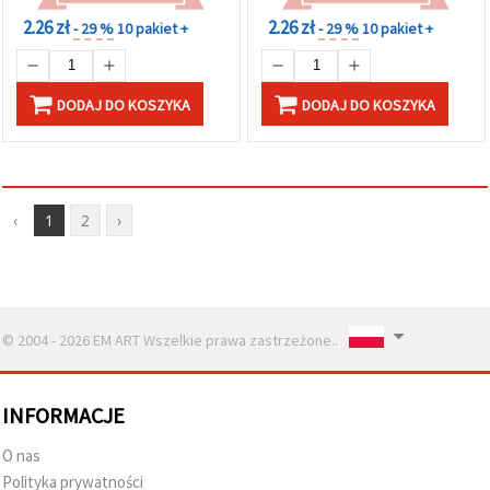
2.26 zł
2.26 zł
- 29 %
10 pakiet +
- 29 %
10 pakiet +
DODAJ DO KOSZYKA
DODAJ DO KOSZYKA
‹
1
2
›
© 2004 - 2026 EM ART Wszelkie prawa zastrzeżone..
INFORMACJE
O nas
Polityka prywatności