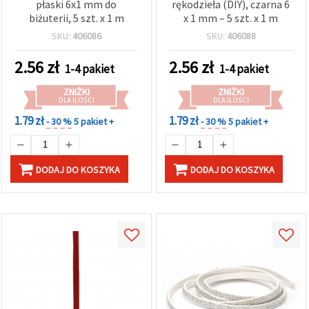
płaski 6x1 mm do
rękodzieła (DIY), czarna 6
biżuterii, 5 szt. x 1 m
x 1 mm – 5 szt. x 1 m
SKU:
406086
SKU:
406088
2.56
zł
2.56
zł
1-4 pakiet
1-4 pakiet
ZNIŻKI
ZNIŻKI
DLA ILOŚCI
DLA ILOŚCI
1.79 zł
1.79 zł
- 30 %
5 pakiet +
- 30 %
5 pakiet +
DODAJ DO KOSZYKA
DODAJ DO KOSZYKA