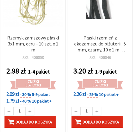
Rzemyk zamszowy płaski
Płaski rzemień z
3x1 mm, ecru – 10 szt. x 1
ekozamszu do biżuterii, 5
m
mm, czarny, 10 x 1 m –
taśma zamszowa do
SKU:
406050
SKU:
406046
naszyjników, bransoletek,
makramy i DIY
2.98
zł
3.20
zł
1-4 pakiet
1-9 pakiet
ZNIŻKI
ZNIŻKI
DLA ILOŚCI
DLA ILOŚCI
2.09 zł
2.26 zł
- 30 %
5-9 pakiet
- 29 %
10 pakiet +
1.79 zł
- 40 %
10 pakiet +
DODAJ DO KOSZYKA
DODAJ DO KOSZYKA