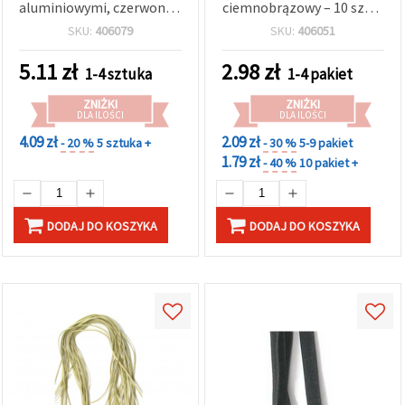
aluminiowymi, czerwona -
ciemnobrązowy – 10 szt. x
1 metr
1 m | do biżuterii,
SKU:
406079
SKU:
406051
akcesoriów, rękodzieła i
dekoracji
5.11
zł
2.98
zł
1-4 sztuka
1-4 pakiet
ZNIŻKI
ZNIŻKI
DLA ILOŚCI
DLA ILOŚCI
4.09 zł
2.09 zł
- 20 %
5 sztuka +
- 30 %
5-9 pakiet
1.79 zł
- 40 %
10 pakiet +
DODAJ DO KOSZYKA
DODAJ DO KOSZYKA