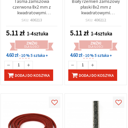
Taśma zamszowa
Biały rzemień zamszowy
czerwona 8x2 mm z
płaski 8x2 mm z
kwadratowymi
kwadratowymi
kaboszonami z
kaboszonami
SKU:
406213
SKU:
406212
aluminium – 1 m, do
aluminiowymi – 1 m
biżuterii i rękodzieła
5.11
zł
5.11
zł
1-4 sztuka
1-4 sztuka
ZNIŻKI
ZNIŻKI
DLA ILOŚCI
DLA ILOŚCI
4.60 zł
4.60 zł
- 10 %
5 sztuka +
- 10 %
5 sztuka +
DODAJ DO KOSZYKA
DODAJ DO KOSZYKA