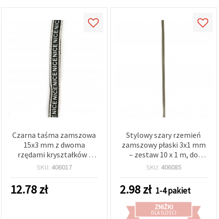
Czarna taśma zamszowa
Stylowy szary rzemień
15x3 mm z dwoma
zamszowy płaski 3x1 mm
rzędami kryształków i
– zestaw 10 x 1 m, do
napisem, 1 m
wyrobu biżuterii,
SKU:
406017
SKU:
406085
rękodzieła i kreatywnych
projektów DIY
12.78
zł
2.98
zł
1-4 pakiet
ZNIŻKI
DLA ILOŚCI