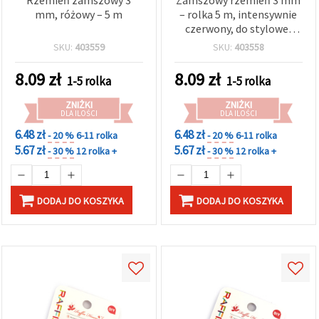
w
mm, różowy – 5 m
– rolka 5 m, intensywnie
Ustawieniach,
czerwony, do stylowej
wybierając
dany typ
biżuterii, rękodzieła i
SKU:
403559
SKU:
403558
plików
kreatywnych projektów
cookie i
DIY
klikając
8.09
zł
8.09
zł
1-5 rolka
1-5 rolka
przycisk
"Zapisz"
ZNIŻKI
ZNIŻKI
DLA ILOŚCI
DLA ILOŚCI
Akceptuj
6.48 zł
6.48 zł
- 20 %
6-11 rolka
- 20 %
6-11 rolka
5.67 zł
5.67 zł
wszystkie
- 30 %
12 rolka +
- 30 %
12 rolka +
Ustawienia
DODAJ DO KOSZYKA
DODAJ DO KOSZYKA