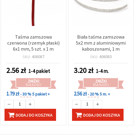
Taśma zamszowa
Biała taśma zamszowa
czerwona (rzemyk płaski)
5x2 mm z aluminiowymi
6x1 mm, 5 szt. x 1 m
kaboszonami, 1 m
SKU:
406087
SKU:
406083
2.56
zł
3.20
zł
1-4 pakiet
1-4 m.
ZNIŻKI
ZNIŻKI
DLA ILOŚCI
DLA ILOŚCI
1.79 zł
2.56 zł
- 30 %
5 pakiet +
- 20 %
5 m. +
DODAJ DO KOSZYKA
DODAJ DO KOSZYKA