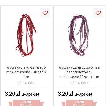
Wstążka z eko-zamszu 5
Wstążka zamszowa 5 mm
mm, czerwona – 10 szt. x
jasnofioletowa -
1 m
opakowanie 10 szt. x 1 m
SKU:
406031
SKU:
406037
3.20
zł
3.20
zł
1-9 pakiet
1-9 pakiet
ZNIŻKI
ZNIŻKI
DLA ILOŚCI
DLA ILOŚCI