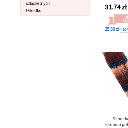
szlachetnych
mm, ok. 
31.74
zł
biżuterii i 
Orle Oko
Z
DLA
25.39 zł
- 20
Sznur k
kamieni pó