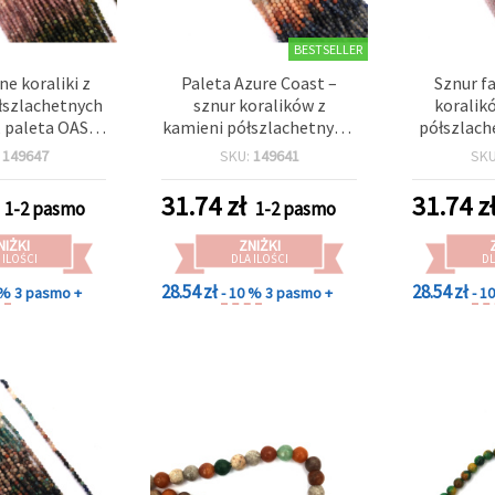
BESTSELLER
e koraliki z
Paleta Azure Coast –
Sznur f
łszlachetnych
sznur koralików z
koralik
, paleta OASIS
kamieni półszlachetnych,
półszlach
ów), okrągłe 2
fasetowane okrągłe 2
LAVENDER
:
149647
SKU:
149641
SK
. 213 szt.
mm, ok. 195 szt., mix
okrągłe,
kolorów, do tworzenia
31.74
zł
31.74
z
1-2 pasmo
1-2 pasmo
biżuterii: bransoletki,
naszyjniki, kolczyki
NIŻKI
ZNIŻKI
 ILOŚCI
DLA ILOŚCI
DL
28.54 zł
28.54 zł
 %
3 pasmo +
- 10 %
3 pasmo +
- 1