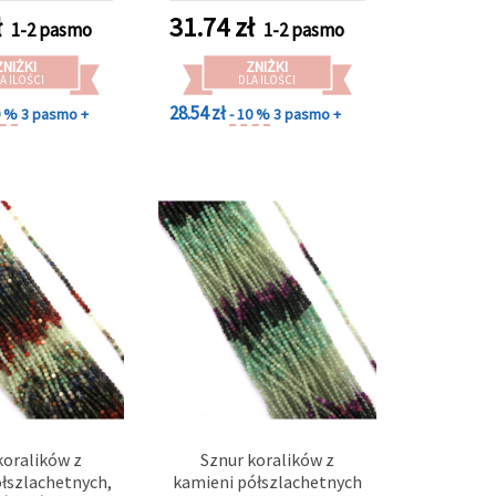
miks odcieni),
kolorów, do tworzenia
ł
31.74
zł
1-2 pasmo
1-2 pasmo
, ok. 175 szt.,
biżuterii DIY
nia biżuterii,
ZNIŻKI
ZNIŻKI
ingu, DIY
A ILOŚCI
DLA ILOŚCI
soletek i
28.54 zł
0 %
3 pasmo +
- 10 %
3 pasmo +
zyjników
koralików z
Sznur koralików z
łszlachetnych,
kamieni półszlachetnych