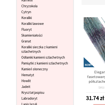
Karneol
wyświetlać
Chryzokola
bardziej
trafne treści
Cytryn
oraz
Koraliki
reklamy,
również
Koraliki lawowe
przy
Fluoryt
wsparciu
naszych
Skamieniałości
partnerów
Granat
analitycznych
i
Koraliki sieczka z kamieni
marketingowych.
szlachetnych
Możesz
Odłamki kamieni szlachetnych
zgodzić się
na
Pamiątki z kamieni szlachetnych
NOWY
używanie
Kamień słoneczny
wszystkich
Elegan
plików
Hematyt
fasetowany
cookie,
klikając
Howlit
półszlach
"Akceptuj
Sonata” –
Jadeit
SKU
wszystkie!"
mm, ok
lub
Kryształ jaspisu
wskazać
31.74
zł
Labradoryt
swoje
preferencje
Lapis lazuli