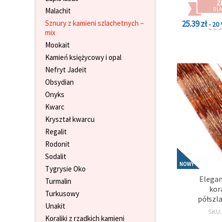
Z
w
DLA
Malachit
Ustawieniach,
wybierając
25.39 zł
Sznury z kamieni szlachetnych –
- 20
dany typ
mix
plików
cookie i
Mookait
klikając
Kamień księżycowy i opal
przycisk
"Zapisz"
Nefryt Jadeit
Obsydian
Akceptuj
Onyks
wszystkie
Kwarc
Kryształ kwarcu
Ustawienia
Regalit
Rodonit
Sodalit
NOWY
Tygrysie Oko
Elegan
Turmalin
kor
Turkusowy
półszl
Unakit
fasetowa
SKU
Copper” – o
Koraliki z rzadkich kamieni