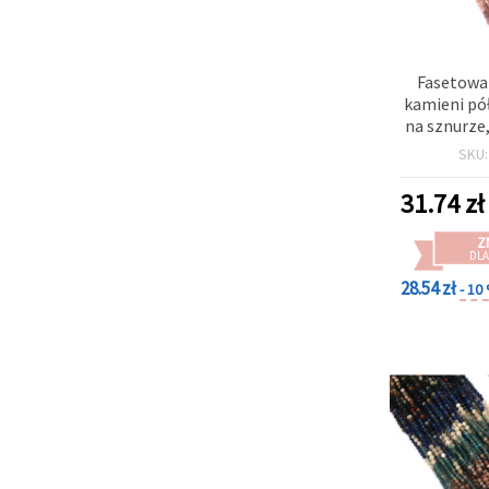
Fasetowan
kamieni pó
na sznurze
(mix kolor
SKU
mm, ok
31.74
zł
Z
DLA
28.54 zł
- 10