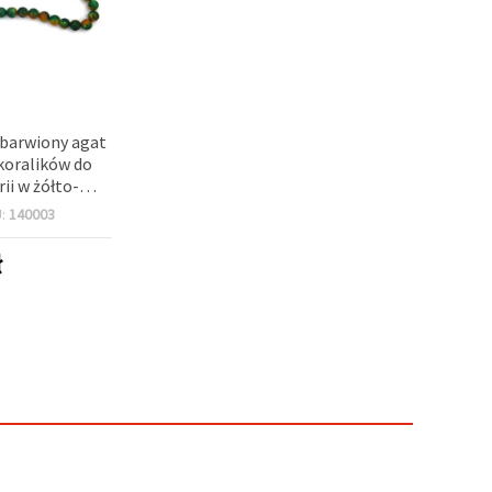
barwiony agat
koralików do
rii w żółto-
h odcieniach,
U:
140003
mm, ok. 48 szt.
ł