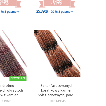
ZNIŻKI
ZNIŻKI
A ILOŚCI
DLA ILOŚCI
25.39 zł
0 %
3 pasmo +
- 20 %
3 pasmo +
BESTSELLER
r drobno
Sznur fasetowanych
ych okrągłych
koralików z kamieni
ów z kamieni
półszlachetnych, paleta
etnych, paleta
późnej jesieni, 2,5 mm
U:
149631
SKU:
149645
ntowa Zimna
okrągłe, ok. 165 szt., mix