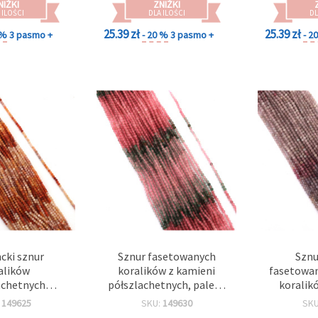
NIŻKI
ZNIŻKI
 ILOŚCI
DLA ILOŚCI
DL
25.39 zł
25.39 zł
 %
3 pasmo +
- 20 %
3 pasmo +
- 2
cki sznur
Sznur fasetowanych
Sznu
alików
koralików z kamieni
fasetowan
achetnych
półszlachetnych, paleta
koralik
nych „Dawn
WIOSNA (mix kolorów),
półszlach
:
149625
SKU:
149630
SK
krągłe 2,3–2,5
kulki 2,5 mm, ~168 szt.
gradie