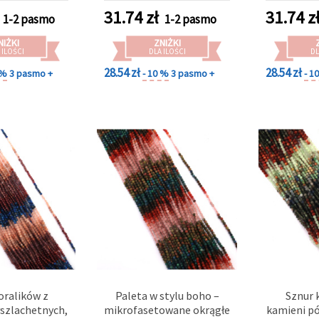
174 szt., do
Lawenda (
31.74
zł
31.74
z
1-2 pasmo
1-2 pasmo
rękodzieła (mix)
2,3–2,5 mm
do tworze
NIŻKI
ZNIŻKI
bead
 ILOŚCI
DLA ILOŚCI
DL
bran
28.54 zł
28.54 zł
 %
3 pasmo +
- 10 %
3 pasmo +
- 1
nas
oralików z
Paleta w stylu boho –
Sznur 
łszlachetnych,
mikrofasetowane okrągłe
kamieni pó