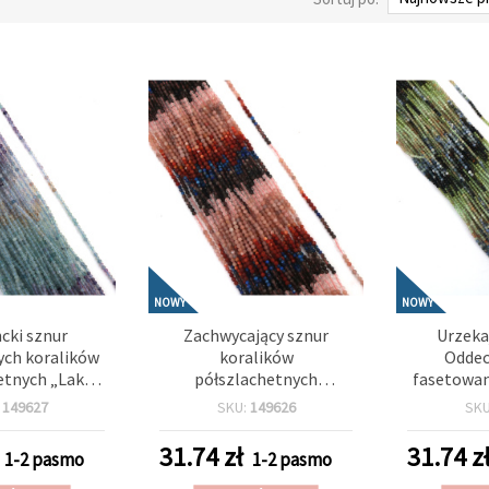
NOWY
NOWY
cki sznur
Zachwycający sznur
Urzeka
ch koralików
koralików
Oddec
etnych „Lake
półszlachetnych
fasetowan
 okrągłe 2,5
fasetowanych „Desert
z 
:
149627
SKU:
149626
SK
. 195 szt.
Sky” – okrągłe 2,5 mm, ok.
półszlach
195 szt.
(okrągłe)
31.74
zł
31.74
z
1-2 pasmo
1-2 pasmo