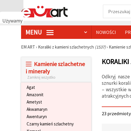
Używamy
plików
MENU
NOWOŚCI
PR
cookie
🍪
Używamy
EM ART
›
Koraliki z kamieni szlachetnych
(1537)
›
Kamienie sz
plików
cookie i
KORALIKI
podobnych
Kamienie szlachetne
technologii,
aby
i minerały
zapewnić
Odkryj nasze
Zamknij wszystko
prawidłowe
sznurki koral
działanie
Agat
strony
– wszystkie w
internetowej,
Amazonit
atrakcyjnych 
poprawić
Ametyst
komfort
korzystania
Akwamaryn
z niej oraz,
23 przedmioty 
Awenturyn
za Państwa
zgodą,
Czarny kamień szlachetny
analizować
ruch i