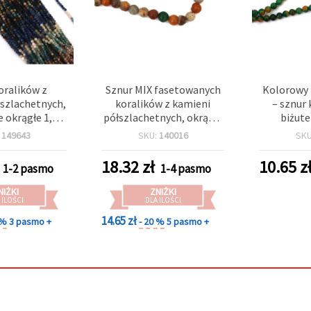
oralików z
Sznur MIX fasetowanych
Kolorowy 
łszlachetnych,
koralików z kamieni
– sznur 
 okrągłe 1,9–
półszlachetnych, okrągłe
biżute
aleta NOC W
12 mm, ±32 szt.
zielonyc
:
149643
SKU:
140016
SK
(~209 szt.)
okrągłe 8 
18.32
zł
10.65
z
1-2 pasmo
1-4 pasmo
NIŻKI
ZNIŻKI
 ILOŚCI
DLA ILOŚCI
14.65 zł
 %
3 pasmo +
- 20 %
5 pasmo +