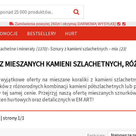
Zamówienia powyżej 260zł i otrzymaj DARMOWĄ WYSYŁKĘ!
OMOCJE
BESTSELLERY
HURT
lachetne i minerały
(1370)
›
Sznury z kamieni szlachetnych – mix
(23)
 Z MIESZANYCH KAMIENI SZLACHETNYCH, R
 wyjątkowe oferty na mieszane koraliki z kamieni szlachetn
ików z różnorodnych kombinacji kamieni półszlachetnych lub
 tej samej cenie. Przejrzyj naszą ofertę mieszanych sznurków
cen hurtowych oraz detalicznych w EM ART!
| strony 1/1
Sortuj po: