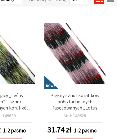
NOWY
jący „Leśny
Piękny sznur koralików
h” – sznur
półszlachetnych
ych koralików
fasetowanych „Lotus
kamieni
Harmony” – koraliki
U:
149629
SKU:
149628
etnych 2,5 mm
okrągłe 2 mm, ok. 215 szt.
, ok. 165 szt.
ł
31.74
zł
1-2 pasmo
1-2 pasmo