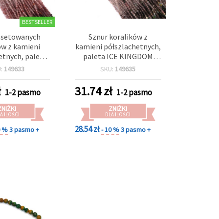
BESTSELLER
asetowanych
Sznur koralików z
ów z kamieni
kamieni półszlachetnych,
etnych, paleta
paleta ICE KINGDOM
 FIELD (mix),
(mix), fasetowane
U:
149633
SKU:
149635
 2 mm, ok. 215
okrągłe 2,4–2,8 mm, ok.
szt.
165 szt.
ł
31.74
zł
1-2 pasmo
1-2 pasmo
ZNIŻKI
ZNIŻKI
A ILOŚCI
DLA ILOŚCI
28.54 zł
0 %
3 pasmo +
- 10 %
3 pasmo +