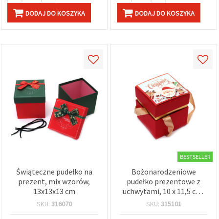
DODAJ DO KOSZYKA
DODAJ DO KOSZYKA
BESTSELLER
Świąteczne pudełko na
Bożonarodzeniowe
prezent, mix wzorów,
pudełko prezentowe z
13x13x13 cm
uchwytami, 10 x 11,5 cm,
mix świątecznych wzorów
SKU:
316070
SKU:
315101