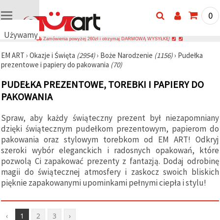
0
Używamy
Zamówienia powyżej 260zł i otrzymaj DARMOWĄ WYSYŁKĘ!
plików
EM ART
›
Okazje i Święta
(2954)
›
Boże Narodzenie
(1156)
›
Pudełka
cookie
prezentowe i papiery do pakowania
(70)
🍪
Używamy
PUDEŁKA PREZENTOWE, TOREBKI I PAPIERY DO
plików
cookie i
PAKOWANIA
podobnych
technologii,
Spraw, aby każdy świąteczny prezent był niezapomniany
aby
zapewnić
dzięki świątecznym pudełkom prezentowym, papierom do
prawidłowe
pakowania oraz stylowym torebkom od EM ART! Odkryj
działanie
strony
szeroki wybór eleganckich i radosnych opakowań, które
internetowej,
pozwolą Ci zapakować prezenty z fantazją. Dodaj odrobinę
poprawić
magii do świątecznej atmosfery i zaskocz swoich bliskich
komfort
korzystania
pięknie zapakowanymi upominkami pełnymi ciepła i stylu!
z niej oraz,
za Państwa
zgodą,
analizować
‹
1
2
3
›
ruch i