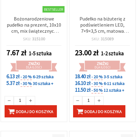
BESTSELLER
Bożonarodzeniowe
Pudełko na biżuterię z
pudełko na prezent, 10x10
podświetleniem LED,
cm, mix świątecznych
7×9×3,5 cm, matowa
wzorów
czerwień
SKU:
315100
SKU:
315089
7.67
zł
23.00
zł
1-5 sztuka
1-2 sztuka
ZNIŻKI
ZNIŻKI
DLA ILOŚCI
DLA ILOŚCI
6.13 zł
18.40 zł
- 20 %
6-29 sztuka
- 20 %
3-5 sztuka
5.37 zł
16.10 zł
- 30 %
30 sztuka +
- 30 %
6-11 sztuka
11.50 zł
- 50 %
12 sztuka +
DODAJ DO KOSZYKA
DODAJ DO KOSZYKA