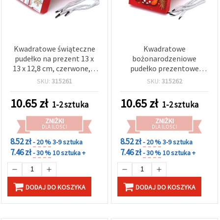
Kwadratowe świąteczne
Kwadratowe
pudełko na prezent 13 x
bożonarodzeniowe
13 x 12,8 cm, czerwone, z
pudełko prezentowe
motywem Świętego
13x13x12,8 cm, czerwone,
SKU:
315261
SKU:
315262
Mikołaja
ze wzorem świątecznej
skarpety
10.65
zł
10.65
zł
1-2 sztuka
1-2 sztuka
ZNIŻKI
ZNIŻKI
DLA ILOŚCI
DLA ILOŚCI
8.52 zł
8.52 zł
- 20 %
3-9 sztuka
- 20 %
3-9 sztuka
7.46 zł
7.46 zł
- 30 %
10 sztuka +
- 30 %
10 sztuka +
DODAJ DO KOSZYKA
DODAJ DO KOSZYKA