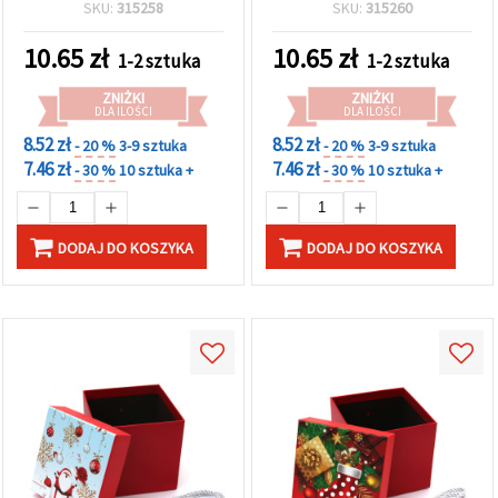
motywem renifera
z Mikołajem i choinkami
SKU:
315258
SKU:
315260
10.65
zł
10.65
zł
1-2 sztuka
1-2 sztuka
ZNIŻKI
ZNIŻKI
DLA ILOŚCI
DLA ILOŚCI
8.52 zł
8.52 zł
- 20 %
3-9 sztuka
- 20 %
3-9 sztuka
7.46 zł
7.46 zł
- 30 %
10 sztuka +
- 30 %
10 sztuka +
DODAJ DO KOSZYKA
DODAJ DO KOSZYKA