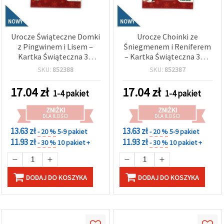
NOWY
NOWY
Urocze Świąteczne Domki
Urocze Choinki ze
z Pingwinem i Lisem –
Śniegmenem i Reniferem
Kartka Świąteczna 3D
– Kartka Świąteczna 3D z
Diamond Painting 13x18
Haftem Diamentowym
SKU:
852388
SKU:
852387
cm, idealna na życzenia i
13x18 cm, idealna na
zimowy prezent
życzenia i prezent
17.04
zł
17.04
zł
1-4 pakiet
1-4 pakiet
LHKBC14647
LHKBC14656
ZNIŻKI
ZNIŻKI
DLA ILOŚCI
DLA ILOŚCI
13.63 zł
13.63 zł
- 20 %
5-9 pakiet
- 20 %
5-9 pakiet
11.93 zł
11.93 zł
- 30 %
10 pakiet +
- 30 %
10 pakiet +
DODAJ DO KOSZYKA
DODAJ DO KOSZYKA