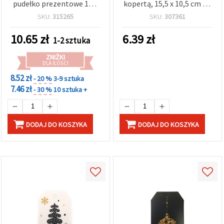
pudełko prezentowe 13 x
kopertą, 15,5 x 10,5 cm - 1
13 x 12,8 cm, czerwone, ze
szt.
SKU:
315265
SKU:
307361
świąteczną dekoracją
10.65
zł
6.39
zł
1-2 sztuka
ZNIŻKI
DLA ILOŚCI
8.52 zł
- 20 %
3-9 sztuka
7.46 zł
- 30 %
10 sztuka +
DODAJ DO KOSZYKA
DODAJ DO KOSZYKA