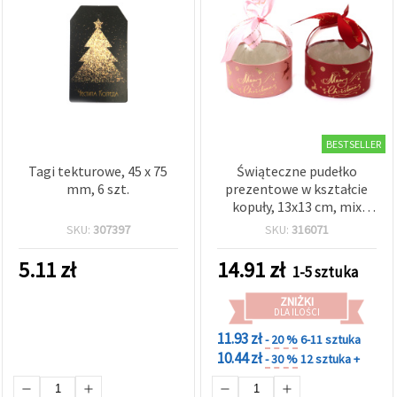
BESTSELLER
Tagi tekturowe, 45 x 75
Świąteczne pudełko
mm, 6 szt.
prezentowe w kształcie
kopuły, 13x13 cm, mix
kolorów
SKU:
307397
SKU:
316071
5.11
zł
14.91
zł
1-5 sztuka
ZNIŻKI
DLA ILOŚCI
11.93 zł
- 20 %
6-11 sztuka
10.44 zł
- 30 %
12 sztuka +