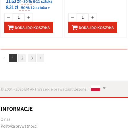
11.63 zł
- 30 %
6-11 sztuka
8.31 zł
- 50 %
12 sztuka +
DODAJ DO KOSZYKA
DODAJ DO KOSZYKA
‹
1
2
3
›
© 2004 - 2026 EM ART Wszelkie prawa zastrzeżone..
INFORMACJE
O nas
Polityka prywatności