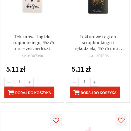
Tekturowe tagi do
Tekturowe tagi do
scrapbookingu, 45×75
scrapbookingu i
mm – zestaw 6 szt.
rękodzieła, 45×75 mm –
zestaw 6 szt.
SKU:
307398
SKU:
307396
5.11
zł
5.11
zł
DODAJ DO KOSZYKA
DODAJ DO KOSZYKA