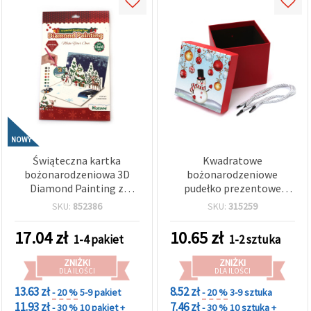
NOWY
Świąteczna kartka
Kwadratowe
bożonarodzeniowa 3D
bożonarodzeniowe
Diamond Painting z
pudełko prezentowe
Mikołajem i bałwankami
13×13×12,8 cm, czerwone
SKU:
852386
SKU:
315259
13x18 cm – idealna na
z motywem bałwanka
życzenia i kreatywny
17.04
zł
10.65
zł
1-4 pakiet
1-2 sztuka
prezent LHKBC14646
ZNIŻKI
ZNIŻKI
DLA ILOŚCI
DLA ILOŚCI
13.63 zł
8.52 zł
- 20 %
5-9 pakiet
- 20 %
3-9 sztuka
11.93 zł
7.46 zł
- 30 %
10 pakiet +
- 30 %
10 sztuka +