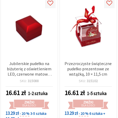
Jubilerskie pudełko na
Przezroczyste świąteczne
biżuterię z oświetleniem
pudełko prezentowe ze
LED, czerwone matowe,
wstążką, 10 × 11,5 cm
5,8 x 6,3 x 4,9 cm
SKU:
315088
SKU:
315102
16.61
zł
16.61
zł
1-2 sztuka
1-5 sztuka
ZNIŻKI
ZNIŻKI
DLA ILOŚCI
DLA ILOŚCI
13.29 zł
13.29 zł
- 20 %
3-5 sztuka
- 20 %
6 sztuka +