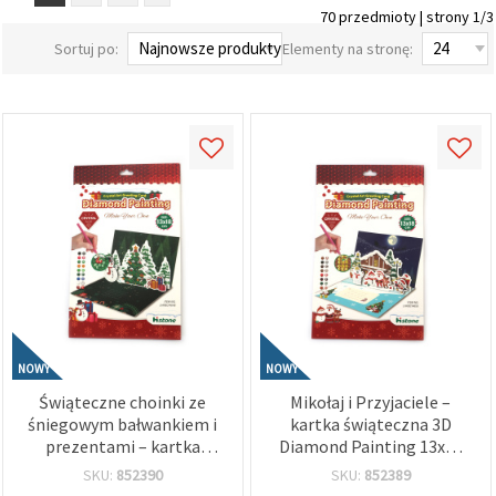
70 przedmioty | strony 1/3
wyświetlać
bardziej
Sortuj po:
Elementy na stronę:
trafne treści
oraz
reklamy,
również
przy
wsparciu
naszych
partnerów
analitycznych
i
marketingowych.
Możesz
zgodzić się
na
używanie
wszystkich
plików
cookie,
NOWY
NOWY
klikając
"Akceptuj
Świąteczne choinki ze
Mikołaj i Przyjaciele –
wszystkie!"
śniegowym bałwankiem i
kartka świąteczna 3D
lub
prezentami – kartka
Diamond Painting 13x18
wskazać
bożonarodzeniowa 3D
cm, idealna na życzenia
swoje
SKU:
852390
SKU:
852389
preferencje
diamond painting 13x18
bożonarodzeniowe i