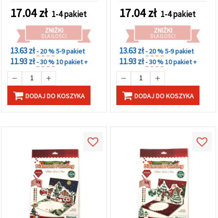
w
cm, idealna na życzenia i
prezent LHKBC14655
17.04
zł
17.04
zł
Ustawieniach,
1-4 pakiet
1-4 pakiet
kreatywny prezent
wybierając
LHKBC14648
dany typ
ZNIŻKI
ZNIŻKI
plików
DLA ILOŚCI
DLA ILOŚCI
cookie i
13.63 zł
13.63 zł
klikając
- 20 %
5-9 pakiet
- 20 %
5-9 pakiet
przycisk
11.93 zł
11.93 zł
- 30 %
10 pakiet +
- 30 %
10 pakiet +
"Zapisz"
Akceptuj
DODAJ DO KOSZYKA
DODAJ DO KOSZYKA
wszystkie
Ustawienia