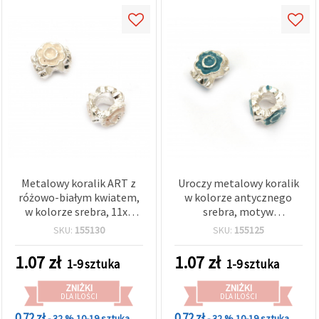
Metalowy koralik ART z
Uroczy metalowy koralik
różowo-białym kwiatem,
w kolorze antycznego
w kolorze srebra, 11x8
srebra, motyw
mm, otwór: 5 mm
niebieskiego kwiatu, 11x8
SKU:
155130
SKU:
155125
mm, otwór 5 mm –
idealny do kreatywnych
1.07
zł
1.07
zł
1-9 sztuka
1-9 sztuka
projektów DIY i rękodzieła
ZNIŻKI
ZNIŻKI
DLA ILOŚCI
DLA ILOŚCI
0.72 zł
0.72 zł
- 32 %
10-19 sztuka
- 32 %
10-19 sztuka