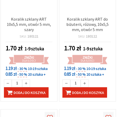
Koralik szklany ART
Koralik szklany ART do
10x5,5 mm, otwór 5 mm,
biżuterii, różowy, 10x5,5
szary
mm, otwór 5 mm
SKU:
180121
SKU:
180122
1.70
zł
1.70
zł
1-9 sztuka
1-9 sztuka
ZNIŻKI
ZNIŻKI
DLA ILOŚCI
DLA ILOŚCI
1.19 zł
1.19 zł
- 30 %
10-19 sztuka
- 30 %
10-19 sztuka
0.85 zł
0.85 zł
- 50 %
20 sztuka +
- 50 %
20 sztuka +
DODAJ DO KOSZYKA
DODAJ DO KOSZYKA