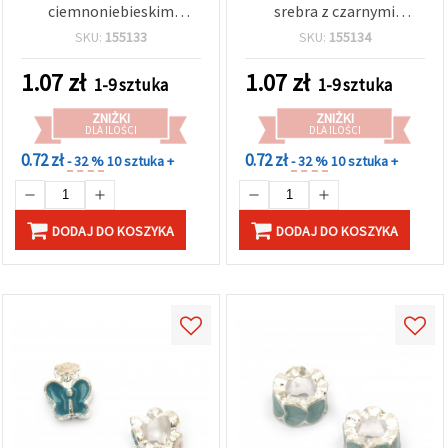
ciemnoniebieskim
srebra z czarnymi
motylem, w kolorze
akcentami (nie srebro),
SKU:
155133
SKU:
155134
srebrnym, 12,5x7,5 mm,
12,5 × 7,5 mm, otwór 5
otwór: 5 mm
mm, do bransoletek,
1.07
zł
1.07
zł
1-9 sztuka
1-9 sztuka
naszyjników i biżuterii
handmade/DIY
ZNIŻKI
ZNIŻKI
DLA ILOŚCI
DLA ILOŚCI
0.72 zł
0.72 zł
- 32 %
10 sztuka +
- 32 %
10 sztuka +
DODAJ DO KOSZYKA
DODAJ DO KOSZYKA