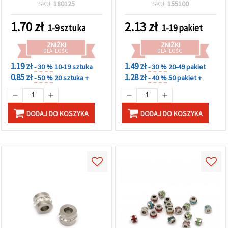
srebrny – 20 szt.
SKU:
180125
SKU:
155100
1.70
zł
2.13
zł
1-9 sztuka
1-19 pakiet
ZNIŻKI
ZNIŻKI
DLA ILOŚCI
DLA ILOŚCI
1.19 zł
1.49 zł
- 30 %
10-19 sztuka
- 30 %
20-49 pakiet
0.85 zł
1.28 zł
- 50 %
20 sztuka +
- 40 %
50 pakiet +
DODAJ DO KOSZYKA
DODAJ DO KOSZYKA