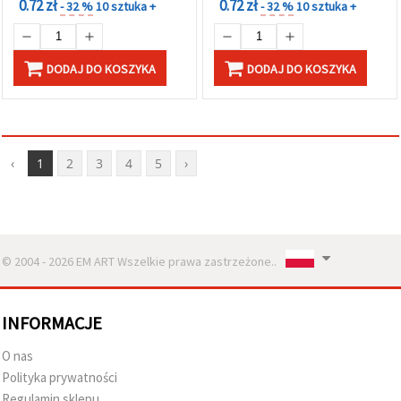
0.72 zł
0.72 zł
- 32 %
10 sztuka +
- 32 %
10 sztuka +
DODAJ DO KOSZYKA
DODAJ DO KOSZYKA
‹
1
2
3
4
5
›
© 2004 - 2026 EM ART Wszelkie prawa zastrzeżone..
INFORMACJE
O nas
Polityka prywatności
Regulamin sklepu