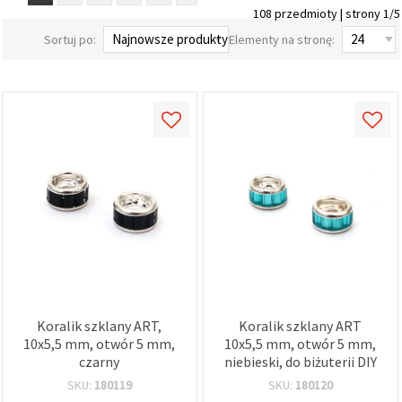
108 przedmioty | strony 1/5
wyświetlać
bardziej
Sortuj po:
Elementy na stronę:
trafne treści
oraz
reklamy,
również
przy
wsparciu
naszych
partnerów
analitycznych
i
marketingowych.
Możesz
zgodzić się
na
używanie
wszystkich
plików
cookie,
klikając
"Akceptuj
Koralik szklany ART,
Koralik szklany ART
wszystkie!"
10x5,5 mm, otwór 5 mm,
10x5,5 mm, otwór 5 mm,
lub
czarny
niebieski, do biżuterii DIY
wskazać
swoje
SKU:
180119
SKU:
180120
preferencje