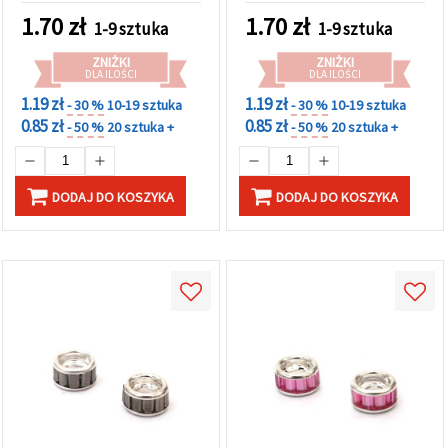
w
1.70
zł
1.70
zł
Ustawieniach,
1-9 sztuka
1-9 sztuka
wybierając
dany typ
ZNIŻKI
ZNIŻKI
plików
DLA ILOŚCI
DLA ILOŚCI
cookie i
1.19 zł
1.19 zł
klikając
- 30 %
10-19 sztuka
- 30 %
10-19 sztuka
przycisk
0.85 zł
0.85 zł
- 50 %
20 sztuka +
- 50 %
20 sztuka +
"Zapisz"
Akceptuj
DODAJ DO KOSZYKA
DODAJ DO KOSZYKA
wszystkie
Ustawienia