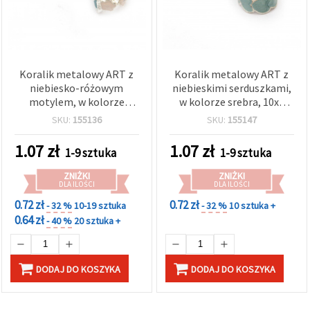
Koralik metalowy ART z
Koralik metalowy ART z
niebiesko-różowym
niebieskimi serduszkami,
motylem, w kolorze
w kolorze srebra, 10x6
srebrnym, 12,5x7,5 mm,
mm, otwór 5 mm
SKU:
155136
SKU:
155147
otwór: 5 mm
1.07
zł
1.07
zł
1-9 sztuka
1-9 sztuka
ZNIŻKI
ZNIŻKI
DLA ILOŚCI
DLA ILOŚCI
0.72 zł
0.72 zł
- 32 %
10-19 sztuka
- 32 %
10 sztuka +
0.64 zł
- 40 %
20 sztuka +
DODAJ DO KOSZYKA
DODAJ DO KOSZYKA