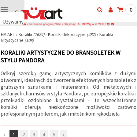
0
Używamy
Zamówienia powyżej 260zł i otrzymaj DARMOWĄ WYSYŁKĘ!
plików
EM ART
›
Koraliki
(7684)
›
Koraliki dekoracyjne
(487)
›
Koraliki
cookie
artystyczne
(108)
🍪
Używamy
KORALIKI ARTYSTYCZNE DO BRANSOLETEK W
plików
cookie i
STYLU PANDORA
podobnych
technologii,
Odkryj szeroką gamę artystycznych koralików z dużymi
aby
zapewnić
otworami, idealnych do tworzenia efektownych bransoletek z
prawidłowe
grubszymi sznurkami i materiałami. Od metalowych i
działanie
strony
szklanych charmsów w stylu Pandora, po europejskie koraliki i
internetowej,
przekładki ozdobione kryształkami – te wszechstronne
poprawić
koraliki oferują nieskończone możliwości zarówno
komfort
korzystania
profesjonalnym jubilerom, jak i miłośnikom rękodzieła.
z niej oraz,
za Państwa
zgodą,
analizować
‹
1
2
3
4
5
›
ruch i