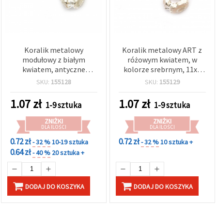
Koralik metalowy
Koralik metalowy ART z
modułowy z białym
różowym kwiatem, w
kwiatem, antyczne
kolorze srebrnym, 11x8
srebro, 11x8 mm, otwór 5
mm, otwór 5 mm
SKU:
155128
SKU:
155129
mm
1.07
zł
1.07
zł
1-9 sztuka
1-9 sztuka
ZNIŻKI
ZNIŻKI
DLA ILOŚCI
DLA ILOŚCI
0.72 zł
0.72 zł
- 32 %
10-19 sztuka
- 32 %
10 sztuka +
0.64 zł
- 40 %
20 sztuka +
DODAJ DO KOSZYKA
DODAJ DO KOSZYKA