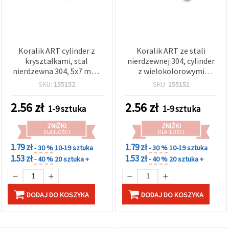
Koralik ART cylinder z
Koralik ART ze stali
kryształkami, stal
nierdzewnej 304, cylinder
nierdzewna 304, 5x7 mm,
z wielokolorowymi
otwór 3 mm, kolor
kryształkami, kolor
SKU:
155152
SKU:
155151
srebrny
srebrny, 5x7 mm, otwór: 3
mm
2.56
zł
2.56
zł
1-9 sztuka
1-9 sztuka
ZNIŻKI
ZNIŻKI
DLA ILOŚCI
DLA ILOŚCI
1.79 zł
1.79 zł
- 30 %
10-19 sztuka
- 30 %
10-19 sztuka
1.53 zł
1.53 zł
- 40 %
20 sztuka +
- 40 %
20 sztuka +
DODAJ DO KOSZYKA
DODAJ DO KOSZYKA