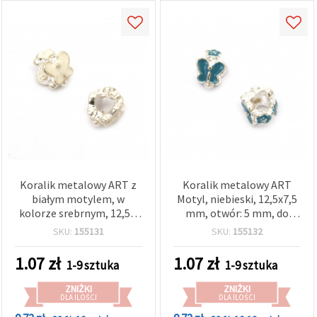
Koralik metalowy ART z
Koralik metalowy ART
białym motylem, w
Motyl, niebieski, 12,5x7,5
kolorze srebrnym, 12,5 x
mm, otwór: 5 mm, do
7,5 mm, otwór: 5 mm
tworzenia biżuterii
SKU:
155131
SKU:
155132
1.07
zł
1.07
zł
1-9 sztuka
1-9 sztuka
ZNIŻKI
ZNIŻKI
DLA ILOŚCI
DLA ILOŚCI