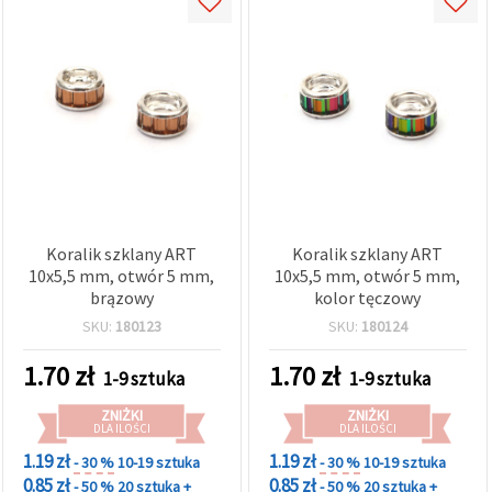
Koralik szklany ART
Koralik szklany ART
10x5,5 mm, otwór 5 mm,
10x5,5 mm, otwór 5 mm,
brązowy
kolor tęczowy
SKU:
180123
SKU:
180124
1.70
zł
1.70
zł
1-9 sztuka
1-9 sztuka
ZNIŻKI
ZNIŻKI
DLA ILOŚCI
DLA ILOŚCI
1.19 zł
1.19 zł
- 30 %
10-19 sztuka
- 30 %
10-19 sztuka
0.85 zł
0.85 zł
- 50 %
20 sztuka +
- 50 %
20 sztuka +