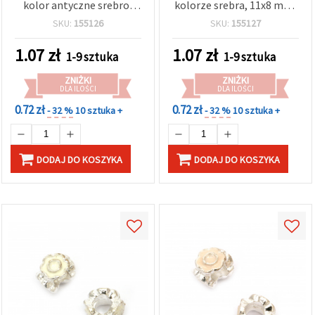
kolor antyczne srebro,
kolorze srebra, 11x8 mm,
11x8 mm, otwór 5 mm
otwór 5 mm
SKU:
155126
SKU:
155127
1.07
zł
1.07
zł
1-9 sztuka
1-9 sztuka
ZNIŻKI
ZNIŻKI
DLA ILOŚCI
DLA ILOŚCI
0.72 zł
0.72 zł
- 32 %
10 sztuka +
- 32 %
10 sztuka +
DODAJ DO KOSZYKA
DODAJ DO KOSZYKA