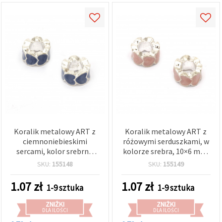
Koralik metalowy ART z
Koralik metalowy ART z
ciemnoniebieskimi
różowymi serduszkami, w
sercami, kolor srebrny,
kolorze srebra, 10×6 mm,
10x6 mm, otwór: 5 mm
otwór 5 mm
SKU:
155148
SKU:
155149
1.07
zł
1.07
zł
1-9 sztuka
1-9 sztuka
ZNIŻKI
ZNIŻKI
DLA ILOŚCI
DLA ILOŚCI