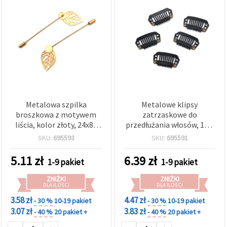
Metalowa szpilka
Metalowe klipsy
broszkowa z motywem
zatrzaskowe do
liścia, kolor złoty, 24x83
przedłużania włosów, 16 x
mm - 4 szt.
28 mm, czarne -
SKU:
695593
SKU:
695591
opakowanie 10 szt.
5.11
zł
6.39
zł
1-9 pakiet
1-9 pakiet
ZNIŻKI
ZNIŻKI
DLA ILOŚCI
DLA ILOŚCI
3.58 zł
4.47 zł
- 30 %
10-19 pakiet
- 30 %
10-19 pakiet
3.07 zł
3.83 zł
- 40 %
20 pakiet +
- 40 %
20 pakiet +