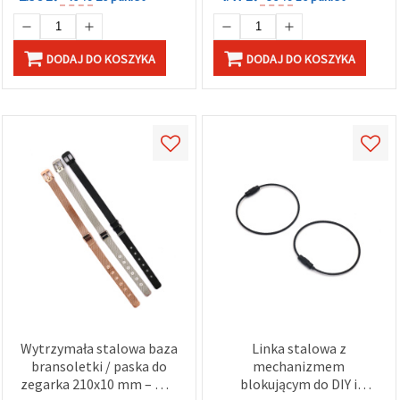
DODAJ DO KOSZYKA
DODAJ DO KOSZYKA
Wytrzymała stalowa baza
Linka stalowa z
bransoletki / paska do
mechanizmem
zegarka 210x10 mm – mix
blokującym do DIY i