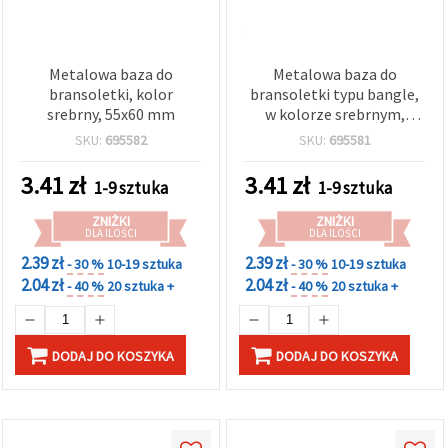
Metalowa baza do
Metalowa baza do
bransoletki, kolor
bransoletki typu bangle,
srebrny, 55x60 mm
w kolorze srebrnym,
55x60 mm
SKU:
695582
SKU:
695581
3.41
zł
3.41
zł
1-9 sztuka
1-9 sztuka
ZNIŻKI
ZNIŻKI
DLA ILOŚCI
DLA ILOŚCI
2.39 zł
2.39 zł
- 30 %
10-19 sztuka
- 30 %
10-19 sztuka
2.04 zł
2.04 zł
- 40 %
20 sztuka +
- 40 %
20 sztuka +
DODAJ DO KOSZYKA
DODAJ DO KOSZYKA