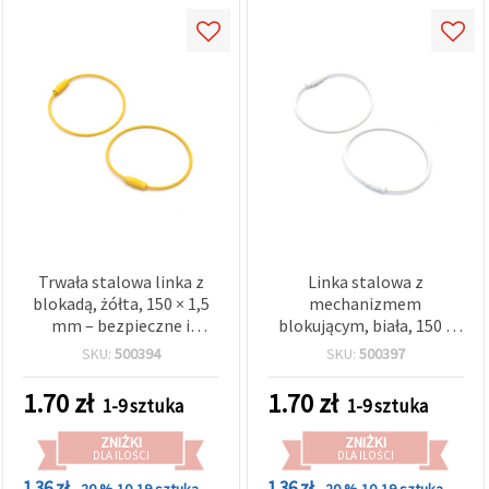
Trwała stalowa linka z
Linka stalowa z
blokadą, żółta, 150 × 1,5
mechanizmem
mm – bezpieczne i
blokującym, biała, 150 x
długotrwałe rozwiązanie
1,5 mm
SKU:
500394
SKU:
500397
1.70
zł
1.70
zł
1-9 sztuka
1-9 sztuka
ZNIŻKI
ZNIŻKI
DLA ILOŚCI
DLA ILOŚCI
1.36 zł
1.36 zł
- 20 %
10-19 sztuka
- 20 %
10-19 sztuka