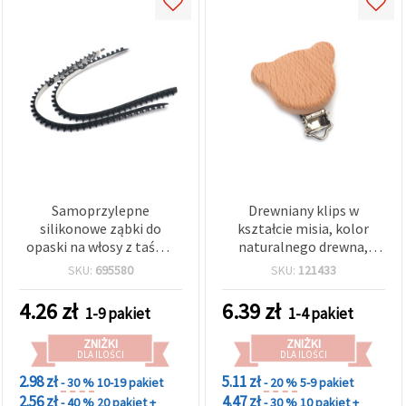
Samoprzylepne
Drewniany klips w
silikonowe ząbki do
kształcie misia, kolor
opaski na włosy z taśmą
naturalnego drewna,
dwustronną, 5 x 17,5 x 3
47x49x18 mm
SKU:
695580
SKU:
121433
mm, czarne - 2 szt.
4.26
zł
6.39
zł
1-9 pakiet
1-4 pakiet
ZNIŻKI
ZNIŻKI
DLA ILOŚCI
DLA ILOŚCI
2.98 zł
5.11 zł
- 30 %
10-19 pakiet
- 20 %
5-9 pakiet
2.56 zł
4.47 zł
- 40 %
20 pakiet +
- 30 %
10 pakiet +