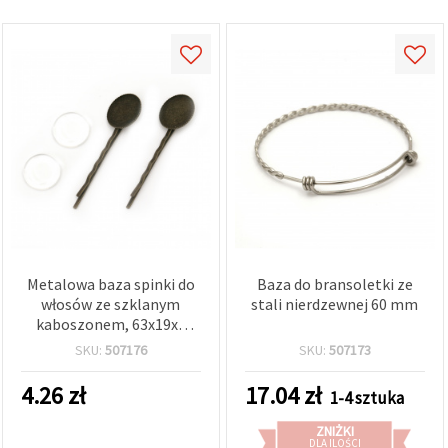
Metalowa baza spinki do
Baza do bransoletki ze
włosów ze szklanym
stali nierdzewnej 60 mm
kaboszonem, 63x19x2
mm, antyczny brąz – 2
SKU:
507176
SKU:
507173
szt.
4.26
zł
17.04
zł
1-4 sztuka
ZNIŻKI
DLA ILOŚCI