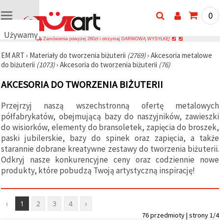
0
Używamy
Zamówienia powyżej 260zł i otrzymaj DARMOWĄ WYSYŁKĘ!
plików
EM ART
›
Materiały do tworzenia biżuterii
(2769)
›
Akcesoria metalowe
cookie
do biżuterii
(1073)
›
Akcesoria do tworzenia biżuterii
(76)
🍪
Używamy
AKCESORIA DO TWORZENIA BIŻUTERII
plików
cookie i
podobnych
Przejrzyj naszą wszechstronną ofertę metalowych
technologii,
półfabrykatów, obejmującą bazy do naszyjników, zawieszki
aby
zapewnić
do wisiorków, elementy do bransoletek, zapięcia do broszek,
prawidłowe
paski jubilerskie, bazy do spinek oraz zapięcia, a także
działanie
starannie dobrane kreatywne zestawy do tworzenia biżuterii.
strony
internetowej,
Odkryj nasze konkurencyjne ceny oraz codziennie nowe
poprawić
produkty, które pobudzą Twoją artystyczną inspirację!
komfort
korzystania
z niej oraz,
za Państwa
‹
1
2
3
4
›
zgodą,
analizować
76 przedmioty | strony 1/4
ruch i