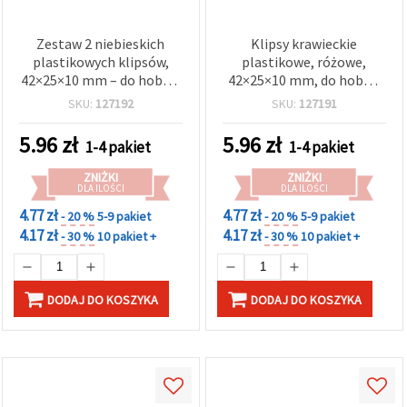
Zestaw 2 niebieskich
Klipsy krawieckie
plastikowych klipsów,
plastikowe, różowe,
42×25×10 mm – do hobby,
42×25×10 mm, do hobby,
rękodzieła,
rękodzieła, szycia i
SKU:
127192
SKU:
127191
scrapbookingu, szycia i
scrapbookingu – zestaw 2
dekoracji
szt.
5.96
zł
5.96
zł
1-4 pakiet
1-4 pakiet
ZNIŻKI
ZNIŻKI
DLA ILOŚCI
DLA ILOŚCI
4.77 zł
4.77 zł
- 20 %
5-9 pakiet
- 20 %
5-9 pakiet
4.17 zł
4.17 zł
- 30 %
10 pakiet +
- 30 %
10 pakiet +
DODAJ DO KOSZYKA
DODAJ DO KOSZYKA