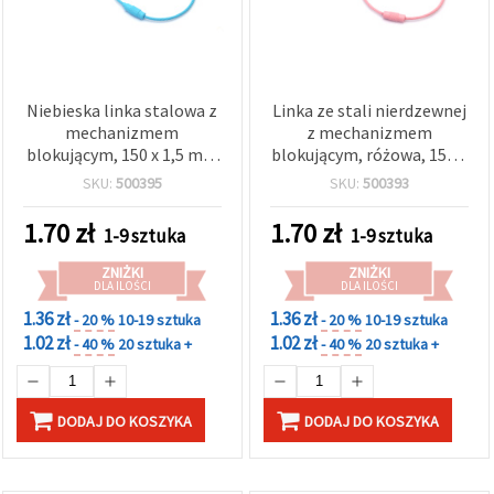
Niebieska linka stalowa z
Linka ze stali nierdzewnej
mechanizmem
z mechanizmem
blokującym, 150 x 1,5 mm
blokującym, różowa, 150 x
– DIY i rękodzieło
1,5 mm
SKU:
500395
SKU:
500393
1.70
zł
1.70
zł
1-9 sztuka
1-9 sztuka
ZNIŻKI
ZNIŻKI
DLA ILOŚCI
DLA ILOŚCI
1.36 zł
1.36 zł
- 20 %
10-19 sztuka
- 20 %
10-19 sztuka
1.02 zł
1.02 zł
- 40 %
20 sztuka +
- 40 %
20 sztuka +
DODAJ DO KOSZYKA
DODAJ DO KOSZYKA