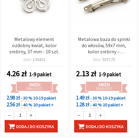
Metalowy element
Metalowa baza do spinki
ozdobny kwiat, kolor
do włosów, 59x7 mm,
srebrny, 37 mm - 10 szt.
kolor srebrny –
opakowanie 5 szt.
SKU:
136431
SKU:
507175
4.26
zł
2.13
zł
1-9 pakiet
1-9 pakiet
ZNIŻKI
ZNIŻKI
DLA ILOŚCI
DLA ILOŚCI
2.98 zł
1.49 zł
- 30 %
10-19 pakiet
- 30 %
10-19 pakiet
2.56 zł
1.28 zł
- 40 %
20 pakiet +
- 40 %
20 pakiet +
DODAJ DO KOSZYKA
DODAJ DO KOSZYKA