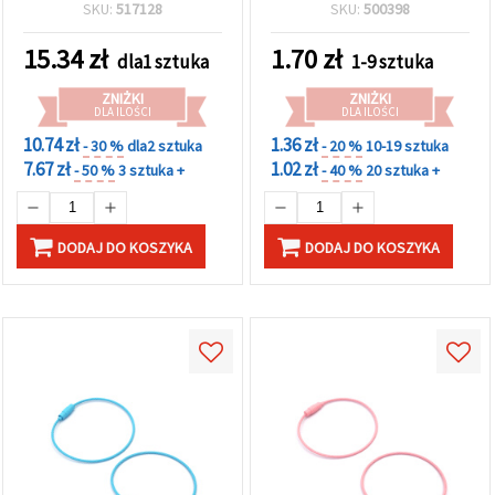
kolorów, do modnych
rękodzieła, 150 x 1.5 mm,
SKU:
517128
SKU:
500398
projektów biżuterii DIY
czarna
15.34
zł
1.70
zł
dla1 sztuka
1-9 sztuka
ZNIŻKI
ZNIŻKI
DLA ILOŚCI
DLA ILOŚCI
10.74 zł
1.36 zł
- 30 %
dla2 sztuka
- 20 %
10-19 sztuka
7.67 zł
1.02 zł
- 50 %
3 sztuka +
- 40 %
20 sztuka +
DODAJ DO KOSZYKA
DODAJ DO KOSZYKA