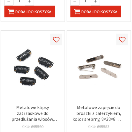
DODAJ DO KOSZYKA
DODAJ DO KOSZYKA
Metalowe klipsy
Metalowe zapięcie do
zatrzaskowe do
broszki z talerzykiem,
przedłużania włosów,
kolor srebrny, 8×38×8 mm
14x28 mm, czarne —
– zestaw 5 szt.
SKU:
695590
SKU:
695583
opakowanie 10 szt.