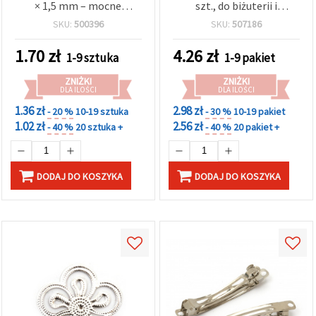
× 1,5 mm – mocne
szt., do biżuterii i
wsparcie na co dzień, DIY i
rękodzieła DIY
SKU:
500396
SKU:
507186
rękodzieło
1.70
zł
4.26
zł
1-9 sztuka
1-9 pakiet
ZNIŻKI
ZNIŻKI
DLA ILOŚCI
DLA ILOŚCI
1.36 zł
2.98 zł
- 20 %
10-19 sztuka
- 30 %
10-19 pakiet
1.02 zł
2.56 zł
- 40 %
20 sztuka +
- 40 %
20 pakiet +
DODAJ DO KOSZYKA
DODAJ DO KOSZYKA