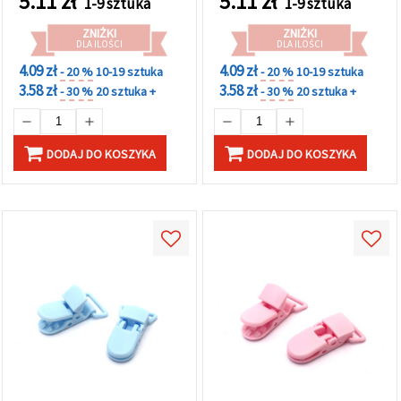
5.11
zł
5.11
zł
1-9 sztuka
1-9 sztuka
w
Ustawieniach,
ZNIŻKI
ZNIŻKI
wybierając
DLA ILOŚCI
DLA ILOŚCI
dany typ
plików
4.09 zł
4.09 zł
- 20 %
10-19 sztuka
- 20 %
10-19 sztuka
cookie i
3.58 zł
3.58 zł
- 30 %
20 sztuka +
- 30 %
20 sztuka +
klikając
przycisk
"Zapisz"
DODAJ DO KOSZYKA
DODAJ DO KOSZYKA
Akceptuj
wszystkie
Ustawienia