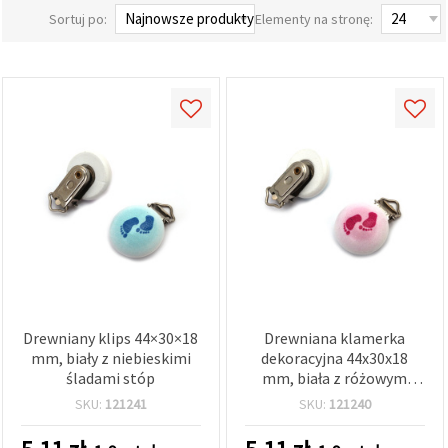
wyświetlać
Sortuj po:
Elementy na stronę:
bardziej
trafne treści
oraz
reklamy,
również
przy
wsparciu
naszych
partnerów
analitycznych
i
marketingowych.
Możesz
zgodzić się
na
używanie
wszystkich
plików
cookie,
Drewniany klips 44×30×18
Drewniana klamerka
klikając
mm, biały z niebieskimi
dekoracyjna 44x30x18
"Akceptuj
wszystkie!"
śladami stóp
mm, biała z różowym
lub
wzorem stópek – do
SKU:
121241
SKU:
121240
wskazać
scrapbookingu i DIY
swoje
preferencje