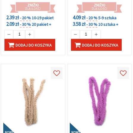
ZNIŻKI
ZNIŻKI
DLA ILOŚCI
DLA ILOŚCI
2.39 zł
4.09 zł
- 20 %
10-19 pakiet
- 20 %
5-9 sztuka
2.09 zł
3.58 zł
- 30 %
20 pakiet +
- 30 %
10 sztuka +
DODAJ DO KOSZYKA
DODAJ DO KOSZYKA
NOWY
NOWY