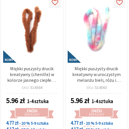
NOWY
NOWY
Miękki puszysty drucik
Miękki puszysty drucik
kreatywny (chenille) w
kreatywny w uroczystym
kolorze jasnego ciepłego
melanżu bieli, różu i
brązu, 20 mm × 1 m – do
jasnego błękitu, 20 mm ×
SKU:
514564
SKU:
514563
DIY, dekoracji i projektów
1 m – idealny do wesołych
artystycznych
prac plastycznych,
5.96
zł
5.96
zł
1-4 sztuka
1-4 sztuka
dekoracji i projektów DIY
(mix)
ZNIŻKI
ZNIŻKI
DLA ILOŚCI
DLA ILOŚCI
4.77 zł
4.77 zł
- 20 %
5-9 sztuka
- 20 %
5-9 sztuka