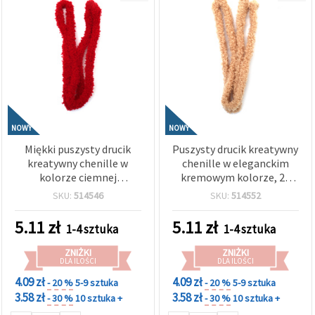
NOWY
NOWY
Miękki puszysty drucik
Puszysty drucik kreatywny
kreatywny chenille w
chenille w eleganckim
kolorze ciemnej
kremowym kolorze, 20
czerwieni, 20 mm × 1 m –
mm × 1 m – idealny do
SKU:
514546
SKU:
514552
idealny do eleganckich
rękodzieła i dekoracji
rękodzieł, świątecznych
5.11
zł
5.11
zł
1-4 sztuka
1-4 sztuka
dekoracji i kreatywnych
projektów DIY
ZNIŻKI
ZNIŻKI
DLA ILOŚCI
DLA ILOŚCI
4.09 zł
4.09 zł
- 20 %
5-9 sztuka
- 20 %
5-9 sztuka
3.58 zł
3.58 zł
- 30 %
10 sztuka +
- 30 %
10 sztuka +