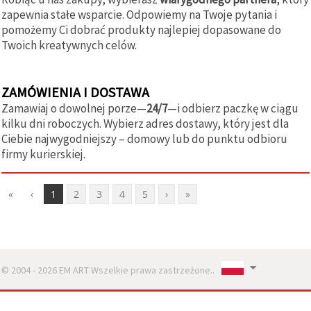
zapewnia stałe wsparcie. Odpowiemy na Twoje pytania i
pomożemy Ci dobrać produkty najlepiej dopasowane do
Twoich kreatywnych celów.
ZAMÓWIENIA I DOSTAWA
Zamawiaj o dowolnej porze—
24/7
—i odbierz paczkę w ciągu
kilku dni roboczych. Wybierz adres dostawy, który jest dla
Ciebie najwygodniejszy – domowy lub do punktu odbioru
firmy kurierskiej.
«
‹
1
2
3
4
5
›
»
© 2004 - 2026 EM ART Wszelkie prawa zastrzeżone..