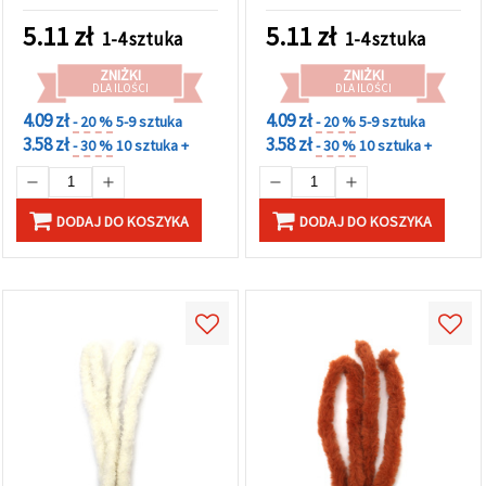
idealny do rękodzieła,
łososia, 20 mm × 1 m –
dekoracji i projektów DIY
idealny do wesołych prac
5.11
zł
5.11
zł
1-4 sztuka
1-4 sztuka
plastycznych, dekoracji i
kreatywnych projektów
ZNIŻKI
ZNIŻKI
DIY
DLA ILOŚCI
DLA ILOŚCI
4.09 zł
4.09 zł
- 20 %
5-9 sztuka
- 20 %
5-9 sztuka
3.58 zł
3.58 zł
- 30 %
10 sztuka +
- 30 %
10 sztuka +
DODAJ DO KOSZYKA
DODAJ DO KOSZYKA