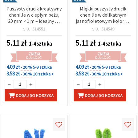
Puszysty drucik kreatywny
Miękki puszysty drucik
chenille w ciepłym beżu,
chenille w delikatnym
20 mm × 1 m – idealny do
jasnofioletowym kolorze,
eleganckich dekoracji,
20 mm × 1 m – idealny do
SKU:
514551
SKU:
514549
rękodzieła i projektów DIY
dekoracji, rękodzieła i
kreatywnych projektów
5.11
zł
5.11
zł
1-4 sztuka
1-4 sztuka
DIY
ZNIŻKI
ZNIŻKI
DLA ILOŚCI
DLA ILOŚCI
4.09 zł
4.09 zł
- 20 %
5-9 sztuka
- 20 %
5-9 sztuka
3.58 zł
3.58 zł
- 30 %
10 sztuka +
- 30 %
10 sztuka +
DODAJ DO KOSZYKA
DODAJ DO KOSZYKA