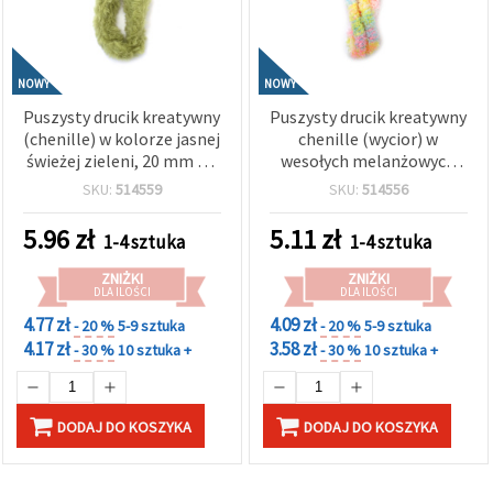
NOWY
NOWY
Puszysty drucik kreatywny
Puszysty drucik kreatywny
(chenille) w kolorze jasnej
chenille (wycior) w
świeżej zieleni, 20 mm × 1
wesołych melanżowych
m – idealny do dekoracji,
odcieniach żółtego,
SKU:
514559
SKU:
514556
rękodzieła, prac
różowego i
plastycznych i DIY
jasnoniebieskiego, mix
5.96
zł
5.11
zł
1-4 sztuka
1-4 sztuka
kolorów, 20 mm × 1 m –
do rękodzieła, dekoracji i
ZNIŻKI
ZNIŻKI
projektów DIY
DLA ILOŚCI
DLA ILOŚCI
4.77 zł
4.09 zł
- 20 %
5-9 sztuka
- 20 %
5-9 sztuka
4.17 zł
3.58 zł
- 30 %
10 sztuka +
- 30 %
10 sztuka +
DODAJ DO KOSZYKA
DODAJ DO KOSZYKA