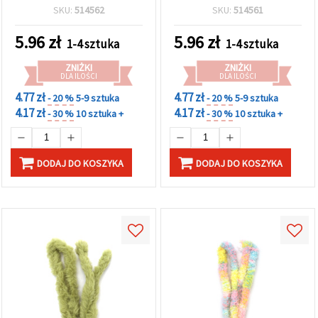
– idealny do eleganckich
20 mm × 1 m – do
SKU:
514562
SKU:
514561
dekoracji, rękodzieła i
dekoracji, rękodzieła i
projektów DIY
projektów DIY
5.96
zł
5.96
zł
1-4 sztuka
1-4 sztuka
ZNIŻKI
ZNIŻKI
DLA ILOŚCI
DLA ILOŚCI
4.77 zł
4.77 zł
- 20 %
5-9 sztuka
- 20 %
5-9 sztuka
4.17 zł
4.17 zł
- 30 %
10 sztuka +
- 30 %
10 sztuka +
DODAJ DO KOSZYKA
DODAJ DO KOSZYKA