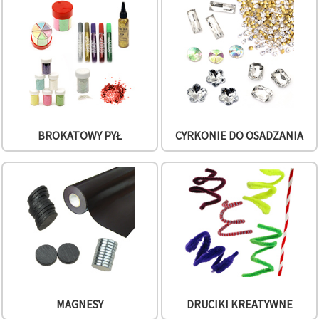
w
Ustawieniach,
wybierając
dany typ
plików
cookie i
klikając
przycisk
"Zapisz"
Akceptuj
BROKATOWY PYŁ
CYRKONIE DO OSADZANIA
wszystkie
Ustawienia
MAGNESY
DRUCIKI KREATYWNE