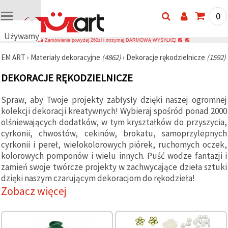
0
Używamy
Zamówienia powyżej 260zł i otrzymaj DARMOWĄ WYSYŁKĘ!
plików
EM ART
›
Materiały dekoracyjne
(4862)
›
Dekoracje rękodzielnicze
(1592)
cookie
🍪
DEKORACJE RĘKODZIELNICZE
Używamy
plików
cookie i
Spraw, aby Twoje projekty zabłysły dzięki naszej ogromnej
podobnych
kolekcji dekoracji kreatywnych! Wybieraj spośród ponad 2000
technologii,
olśniewających dodatków, w tym kryształków do przyszycia,
aby
zapewnić
cyrkonii, chwostów, cekinów, brokatu, samoprzylepnych
prawidłowe
cyrkonii i pereł, wielokolorowych piórek, ruchomych oczek,
działanie
strony
kolorowych pomponów i wielu innych. Puść wodze fantazji i
internetowej,
zamień swoje twórcze projekty w zachwycające dzieła sztuki
poprawić
dzięki naszym czarującym dekoracjom do rękodzieła!
komfort
korzystania
Zobacz więcej
z niej oraz,
za Państwa
zgodą,
analizować
ruch i