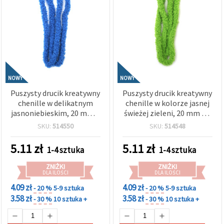
NOWY
NOWY
Puszysty drucik kreatywny
Puszysty drucik kreatywny
chenille w delikatnym
chenille w kolorze jasnej
jasnoniebieskim, 20 mm ×
świeżej zieleni, 20 mm × 1
1 m – idealny do dekoracji,
m – idealny do
SKU:
514550
SKU:
514548
rękodzieła i projektów DIY
wiosennych prac
plastycznych, dekoracji
5.11
zł
5.11
zł
1-4 sztuka
1-4 sztuka
kwiatowych i projektów
DIY
ZNIŻKI
ZNIŻKI
DLA ILOŚCI
DLA ILOŚCI
4.09 zł
4.09 zł
- 20 %
5-9 sztuka
- 20 %
5-9 sztuka
3.58 zł
3.58 zł
- 30 %
10 sztuka +
- 30 %
10 sztuka +