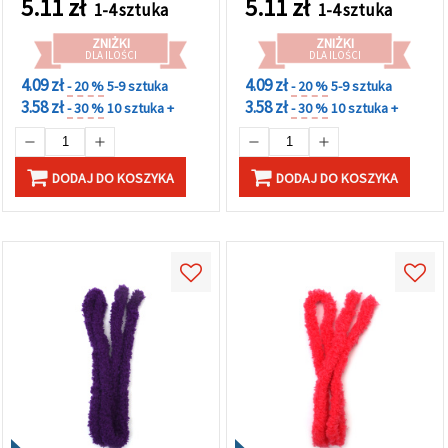
5.11
zł
5.11
zł
1-4 sztuka
1-4 sztuka
kreatywnych dekoracji i
DIY
projektów DIY
ZNIŻKI
ZNIŻKI
DLA ILOŚCI
DLA ILOŚCI
4.09 zł
4.09 zł
- 20 %
5-9 sztuka
- 20 %
5-9 sztuka
3.58 zł
3.58 zł
- 30 %
10 sztuka +
- 30 %
10 sztuka +
DODAJ DO KOSZYKA
DODAJ DO KOSZYKA