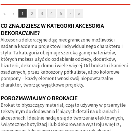
«
‹
1
2
3
4
5
›
»
CO ZNAJDZIESZ W KATEGORII AKCESORIA
DEKORACYJNE?
Akcesoria dekoracyjne dają nieograniczone możliwości
nadania każdemu projektowi indywidualnego charakteru i
stylu. Ta kategoria obejmuje szeroką gamę materiałów,
których możesz użyć do ozdabiania odzieży, dodatków,
biżuterii, dekoracji domu i wiele więcej. Od brokatu i kamieni
osadzanych, przez kaboszony półkuliste, aż po kolorowe
pompony – każdy element wnosi swój niepowtarzalny
charakter, tworząc wyjątkowe projekty.
POROZMAWIAJMY O BROKACIE
Brokat to błyszczący materiał, często używany w przemyśle
tekstylnym do dodawania lśniących detali na ubraniach i
akcesoriach. Idealnie nadaje się do tworzenia efektownych,
świątecznych stylizacji lub dekorowania wystroju wnętrz,
zapewniając luksusowy i przyciągający wzrok akcent.