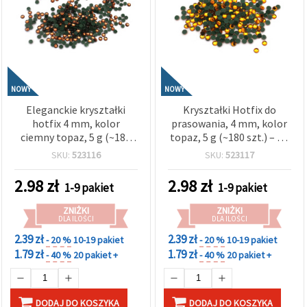
NOWY
NOWY
Eleganckie kryształki
Kryształki Hotfix do
hotfix 4 mm, kolor
prasowania, 4 mm, kolor
ciemny topaz, 5 g (~180
topaz, 5 g (~180 szt.) – do
szt.) – do zdobienia
zdobienia tkanin,
SKU:
523116
SKU:
523117
tkanin, projektów DIY i
projektów DIY i dekoracji
dekoracji
rękodzielniczych
2.98
zł
2.98
zł
1-9 pakiet
1-9 pakiet
ZNIŻKI
ZNIŻKI
DLA ILOŚCI
DLA ILOŚCI
2.39 zł
2.39 zł
- 20 %
10-19 pakiet
- 20 %
10-19 pakiet
1.79 zł
1.79 zł
- 40 %
20 pakiet +
- 40 %
20 pakiet +
DODAJ DO KOSZYKA
DODAJ DO KOSZYKA