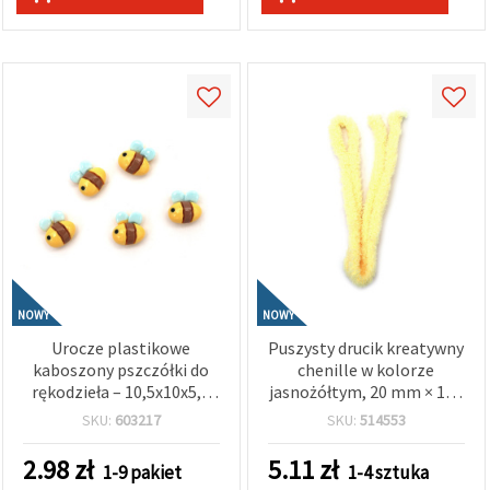
NOWY
NOWY
Urocze plastikowe
Puszysty drucik kreatywny
kaboszony pszczółki do
chenille w kolorze
rękodzieła – 10,5x10x5,5
jasnożółtym, 20 mm × 1 m
mm – mix – zestaw 10 szt.
– idealny do wesołych prac
SKU:
603217
SKU:
514553
plastycznych, dekoracji i
projektów DIY
2.98
zł
5.11
zł
1-9 pakiet
1-4 sztuka