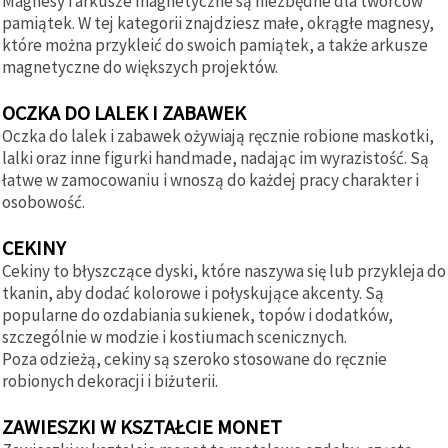
Magnesy i arkusze magnetyczne są niezbędne dla twórców
pamiątek. W tej kategorii znajdziesz małe, okrągłe magnesy,
które można przykleić do swoich pamiątek, a także arkusze
magnetyczne do większych projektów.
OCZKA DO LALEK I ZABAWEK
Oczka do lalek i zabawek ożywiają ręcznie robione maskotki,
lalki oraz inne figurki handmade, nadając im wyrazistość. Są
łatwe w zamocowaniu i wnoszą do każdej pracy charakter i
osobowość.
CEKINY
Cekiny to błyszczące dyski, które naszywa się lub przykleja do
tkanin, aby dodać kolorowe i połyskujące akcenty. Są
popularne do ozdabiania sukienek, topów i dodatków,
szczególnie w modzie i kostiumach scenicznych.
Poza odzieżą, cekiny są szeroko stosowane do ręcznie
robionych dekoracji i biżuterii.
ZAWIESZKI W KSZTAŁCIE MONET