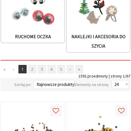
RUCHOME OCZKA
NAKLEJKI I AKCESORIA DO
SZYCIA
«
‹
1
2
3
4
5
›
»
1592 przedmioty | strony 1/67
Sortuj po:
Elementy na stronę: