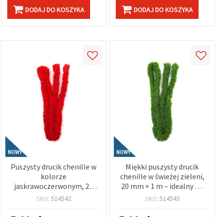
DODAJ DO KOSZYKA
DODAJ DO KOSZYKA
NOWY
NOWY
Puszysty drucik chenille w
Miękki puszysty drucik
kolorze
chenille w świeżej zieleni,
jaskrawoczerwonym, 20
20 mm × 1 m – idealny do
mm × 1 m – idealny do
wiosennych prac
SKU:
514542
SKU:
514543
świątecznych prac
plastycznych, dekoracji i
plastycznych,
kreatywnych projektów