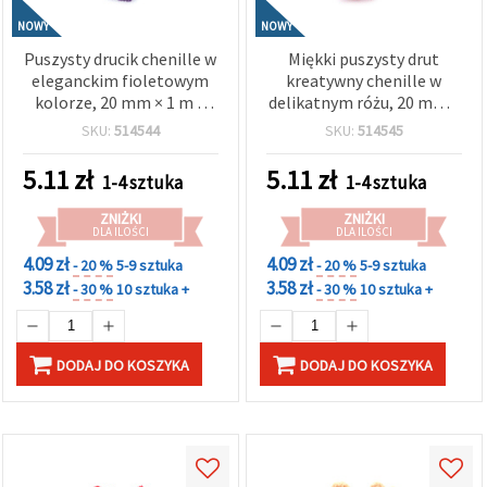
NOWY
NOWY
Puszysty drucik chenille w
Miękki puszysty drut
eleganckim fioletowym
kreatywny chenille w
kolorze, 20 mm × 1 m –
delikatnym różu, 20 mm ×
idealny do rękodzieła,
1 m – idealny do
SKU:
514544
SKU:
514545
dekoracji i projektów DIY
romantycznych dekoracji,
rękodzieła i projektów DIY
5.11
zł
5.11
zł
1-4 sztuka
1-4 sztuka
ZNIŻKI
ZNIŻKI
DLA ILOŚCI
DLA ILOŚCI
4.09 zł
4.09 zł
- 20 %
5-9 sztuka
- 20 %
5-9 sztuka
3.58 zł
3.58 zł
- 30 %
10 sztuka +
- 30 %
10 sztuka +
DODAJ DO KOSZYKA
DODAJ DO KOSZYKA