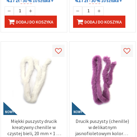
4.17 zł
4.17 zł
- 30 %
10 sztuka +
- 30 %
10 sztuka +
DODAJ DO KOSZYKA
DODAJ DO KOSZYKA
NOWY
NOWY
Miękki puszysty drucik
Drucik puszysty (chenille)
kreatywny chenille w
w delikatnym
czystej bieli, 20 mm × 1 m
jasnofioletowym kolorze,