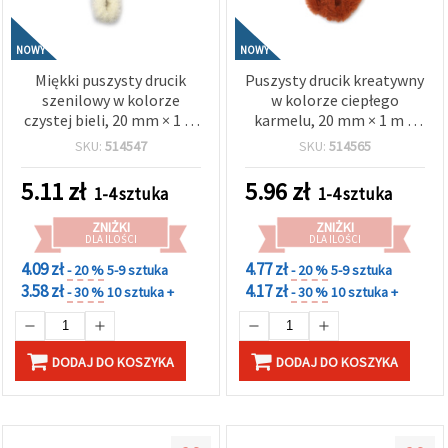
NOWY
NOWY
Miękki puszysty drucik
Puszysty drucik kreatywny
szenilowy w kolorze
w kolorze ciepłego
czystej bieli, 20 mm × 1 m
karmelu, 20 mm × 1 m –
– idealny do rękodzieła,
idealny do eleganckich
SKU:
514547
SKU:
514565
dekoracji i kreatywnych
dekoracji, rękodzieła i
projektów DIY
kreatywnych projektów
5.11
zł
5.96
zł
1-4 sztuka
1-4 sztuka
DIY
ZNIŻKI
ZNIŻKI
DLA ILOŚCI
DLA ILOŚCI
4.09 zł
4.77 zł
- 20 %
5-9 sztuka
- 20 %
5-9 sztuka
3.58 zł
4.17 zł
- 30 %
10 sztuka +
- 30 %
10 sztuka +
DODAJ DO KOSZYKA
DODAJ DO KOSZYKA