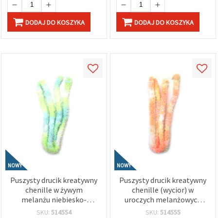
DODAJ DO KOSZYKA
DODAJ DO KOSZYKA
NOWY
NOWY
Puszysty drucik kreatywny
Puszysty drucik kreatywny
chenille w żywym
chenille (wycior) w
melanżu niebiesko-
uroczych melanżowych
zielonym, 20 mm × 1 m –
odcieniach bieli, żółci i
SKU:
514554
SKU:
514555