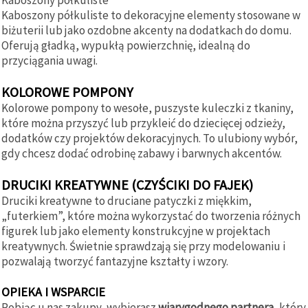
Kaboszony półkuliste to dekoracyjne elementy stosowane w
biżuterii lub jako ozdobne akcenty na dodatkach do domu.
Oferują gładką, wypukłą powierzchnię, idealną do
przyciągania uwagi.
KOLOROWE POMPONY
Kolorowe pompony to wesołe, puszyste kuleczki z tkaniny,
które można przyszyć lub przykleić do dziecięcej odzieży,
dodatków czy projektów dekoracyjnych. To ulubiony wybór,
gdy chcesz dodać odrobinę zabawy i barwnych akcentów.
DRUCIKI KREATYWNE (CZYŚCIKI DO FAJEK)
Druciki kreatywne to druciane patyczki z miękkim,
„futerkiem”, które można wykorzystać do tworzenia różnych
figurek lub jako elementy konstrukcyjne w projektach
kreatywnych. Świetnie sprawdzają się przy modelowaniu i
pozwalają tworzyć fantazyjne kształty i wzory.
OPIEKA I WSPARCIE
Robiąc u nas zakupy, wybierasz
wiarygodnego partnera
, który