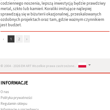
codziennego noszenia, lepszą inwestycją będzie prawdziwy
metal, szkło lub kamień. Koraliki imitujące najlepiej
sprawdzają się w biżuterii okazjonalnej, przeskalowanych
ozdobnych projektach oraz tam, gdzie ważnym czynnikiem
jest budżet.
‹
1
2
›
© 2004 - 2026 EM ART Wszelkie prawa zastrzeżone..
INFORMACJE
O nas
Polityka prywatności
Regulamin sklepu
Informacje o sprzedawcy