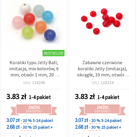
BESTSELLER
Koraliki typu Jelly Ball,
Zabawne czerwone
imitacja, mix kolorów, 6
koraliki Jelly (imitacja),
mm, otwór 1 mm, 20 g
okrągłe, 10 mm, otwór 2
(~160 szt.)
mm, 20 g (~40 szt.) –
SKU:
118240
SKU:
118224
dekoracyjne do biżuterii i
rękodzieła
3.83
zł
3.83
zł
1-4 pakiet
1-4 pakiet
ZNIŻKI
ZNIŻKI
DLA ILOŚCI
DLA ILOŚCI
3.07 zł
3.07 zł
- 20 %
5-24 pakiet
- 20 %
5-24 pakiet
2.68 zł
2.68 zł
- 30 %
25 pakiet +
- 30 %
25 pakiet +