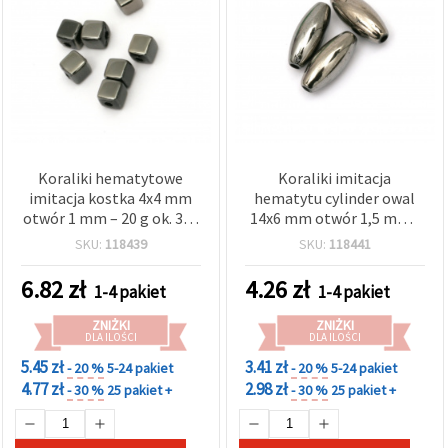
Koraliki hematytowe
Koraliki imitacja
imitacja kostka 4x4 mm
hematytu cylinder owal
otwór 1 mm – 20 g ok. 340
14x6 mm otwór 1,5 mm -
szt.
20 g ok. 78 szt.
SKU:
118439
SKU:
118441
6.82
zł
4.26
zł
1-4 pakiet
1-4 pakiet
ZNIŻKI
ZNIŻKI
DLA ILOŚCI
DLA ILOŚCI
5.45 zł
3.41 zł
- 20 %
5-24 pakiet
- 20 %
5-24 pakiet
4.77 zł
2.98 zł
- 30 %
25 pakiet +
- 30 %
25 pakiet +