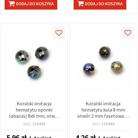
DODAJ DO KOSZYKA
DODAJ DO KOSZYKA
Koraliki imitacja
Koraliki imitacja
hematytu oponki
hematytu kula 8 mm
(abacus) 8x6 mm, otwór
otwór 2 mm fasetowane
1,5 mm, RAINBOW, mix
RAINBOW mix kolorów –
SKU:
118443
SKU:
118444
kolorów – 20 g (ok. 130
20 g ok. 80 szt.
szt.)
5.96
zł
4.26
zł