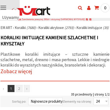
0
Używamy
Zamówienia powyżej 260zł i otrzymaj DARMOWĄ WYSYŁKĘ!
plików
EM ART
›
Koraliki
(7680)
›
Koraliki akrylowe
(2793)
›
Koraliki imitujące
(35)
cookie
🍪
KORALIKI IMITUJĄCE KAMIENIE SZLACHETNE I
Używamy
KRYSZTAŁY
plików
cookie i
podobnych
Plastikowe koraliki imitujące – sztuczne kamienie
technologii,
aby
szlachetne, metal, drewno i masa perłowa. Lekkie i niedrogie
zapewnić
koraliki do wyrazistych naszyjników, bransoletek i dekoracji.
prawidłowe
Zobacz więcej
działanie
strony
internetowej,
poprawić
komfort
‹
1
2
›
korzystania
z niej oraz,
35 przedmioty | strony 1/2
za Państwa
Sortuj po:
Elementy na stronę:
zgodą,
analizować
ruch i