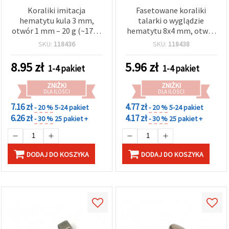
Koraliki imitacja
Fasetowane koraliki
hematytu kula 3 mm,
talarki o wyglądzie
otwór 1 mm – 20 g (~1750
hematytu 8x4 mm, otwór
szt.) do biżuterii i
1,5 mm, 20 g (ok. 165 szt.)
SKU:
118436
SKU:
118438
rękodzieła
8.95
zł
5.96
zł
1-4 pakiet
1-4 pakiet
ZNIŻKI
ZNIŻKI
DLA ILOŚCI
DLA ILOŚCI
7.16 zł
4.77 zł
- 20 %
5-24 pakiet
- 20 %
5-24 pakiet
6.26 zł
4.17 zł
- 30 %
25 pakiet +
- 30 %
25 pakiet +
DODAJ DO KOSZYKA
DODAJ DO KOSZYKA