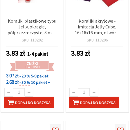
Koraliki plastikowe typu
Koraliki akrylowe -
Jelly, okrągłe,
imitacja Jelly Cube,
półprzezroczyste, 8 mm,
16x16x16 mm, otwór 2
otwór 1,5 mm, czerwone,
mm, mix kolorów - 50 g ~
SKU:
118202
SKU:
118206
20 g (~70 szt.) – do
10 szt.
biżuterii, bransoletek,
3.83
zł
3.83
zł
1-4 pakiet
naszyjników i dekoracji
DIY
ZNIŻKI
DLA ILOŚCI
3.07 zł
- 20 %
5-9 pakiet
2.68 zł
- 30 %
10 pakiet +
DODAJ DO KOSZYKA
DODAJ DO KOSZYKA