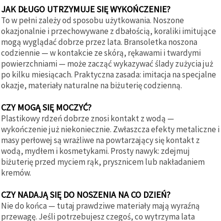
JAK DŁUGO UTRZYMUJE SIĘ WYKOŃCZENIE?
To w pełni zależy od sposobu użytkowania. Noszone
okazjonalnie i przechowywane z dbałością, koraliki imitujące
mogą wyglądać dobrze przez lata. Bransoletka noszona
codziennie — w kontakcie ze skórą, rękawami i twardymi
powierzchniami — może zacząć wykazywać ślady zużycia już
po kilku miesiącach. Praktyczna zasada: imitacja na specjalne
okazje, materiały naturalne na biżuterię codzienną.
CZY MOGĄ SIĘ MOCZYĆ?
Plastikowy rdzeń dobrze znosi kontakt z wodą —
wykończenie już niekoniecznie. Zwłaszcza efekty metaliczne i
masy perłowej są wrażliwe na powtarzający się kontakt z
wodą, mydłem i kosmetykami. Prosty nawyk: zdejmuj
biżuterię przed myciem rąk, prysznicem lub nakładaniem
kremów.
CZY NADAJĄ SIĘ DO NOSZENIA NA CO DZIEŃ?
Nie do końca — tutaj prawdziwe materiały mają wyraźną
przewagę. Jeśli potrzebujesz czegoś, co wytrzyma lata