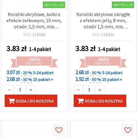
BESTSELLER
BESTSELLER
Koraliki akrylowe, kulki o
Koraliki akrylowe okrągłe
efekcie żelkowym, 10 mm,
z efektem jelly, 8 mm,
otwór: 1,5 mm, mix
otwór 1,5 mm, mix
kolorów, 20 g (~40 szt.)
pastelowy, 20 g (~70 szt.)
SKU:
118242
SKU:
118241
– zestaw do wyrobu
biżuterii, bransoletek,
3.83
zł
3.83
zł
1-4 pakiet
1-4 pakiet
naszyjników i dekoracji
DIY
ZNIŻKI
ZNIŻKI
DLA ILOŚCI
DLA ILOŚCI
3.07 zł
2.68 zł
- 20 %
5-24 pakiet
- 30 %
5-24 pakiet
2.68 zł
1.92 zł
- 30 %
25 pakiet +
- 50 %
25 pakiet +
DODAJ DO KOSZYKA
DODAJ DO KOSZYKA