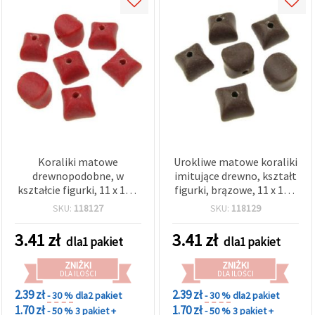
Koraliki matowe
Urokliwe matowe koraliki
drewnopodobne, w
imitujące drewno, kształt
kształcie figurki, 11 x 11 x
figurki, brązowe, 11 x 11 x
11,5 mm, otwór 2,5 mm,
11,5 mm, otwór 2,5 mm,
SKU:
118127
SKU:
118129
czerwone, 50 g (~62 szt.)
50 g (ok. 61 szt.) – stylowe
akcenty do biżuterii i
3.41
zł
3.41
zł
dla1 pakiet
dla1 pakiet
projektów DIY
ZNIŻKI
ZNIŻKI
DLA ILOŚCI
DLA ILOŚCI
2.39 zł
2.39 zł
- 30 %
dla2 pakiet
- 30 %
dla2 pakiet
1.70 zł
1.70 zł
- 50 %
3 pakiet +
- 50 %
3 pakiet +