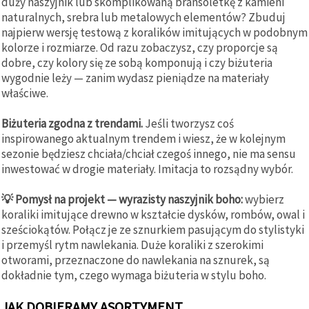
duży naszyjnik lub skomplikowaną bransoletkę z kamieni
naturalnych, srebra lub metalowych elementów? Zbuduj
najpierw wersję testową z koralików imitujących w podobnym
kolorze i rozmiarze. Od razu zobaczysz, czy proporcje są
dobre, czy kolory się ze sobą komponują i czy biżuteria
wygodnie leży — zanim wydasz pieniądze na materiały
właściwe.
Biżuteria zgodna z trendami.
Jeśli tworzysz coś
inspirowanego aktualnym trendem i wiesz, że w kolejnym
sezonie będziesz chciała/chciał czegoś innego, nie ma sensu
inwestować w drogie materiały. Imitacja to rozsądny wybór.
💡 Pomysł na projekt — wyrazisty naszyjnik boho:
wybierz
koraliki imitujące drewno w kształcie dysków, rombów, owal i
sześciokątów. Połącz je ze sznurkiem pasującym do stylistyki
i przemyśl rytm nawlekania. Duże koraliki z szerokimi
otworami, przeznaczone do nawlekania na sznurek, są
dokładnie tym, czego wymaga biżuteria w stylu boho.
JAK DOBIERAMY ASORTYMENT