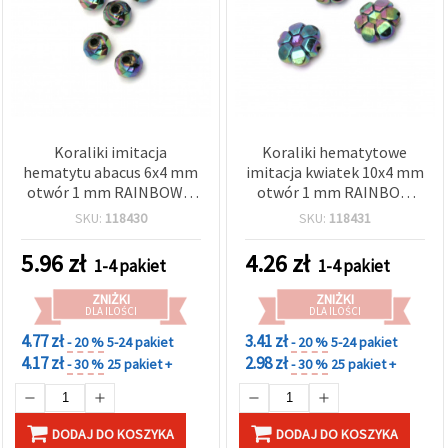
Koraliki imitacja
Koraliki hematytowe
hematytu abacus 6x4 mm
imitacja kwiatek 10x4 mm
otwór 1 mm RAINBOW –
otwór 1 mm RAINBOW
20 g (~300 szt.)
mix - 20 g ok. 85 szt.
SKU:
118430
SKU:
118431
5.96
zł
4.26
zł
1-4 pakiet
1-4 pakiet
ZNIŻKI
ZNIŻKI
DLA ILOŚCI
DLA ILOŚCI
4.77 zł
3.41 zł
- 20 %
5-24 pakiet
- 20 %
5-24 pakiet
4.17 zł
2.98 zł
- 30 %
25 pakiet +
- 30 %
25 pakiet +
DODAJ DO KOSZYKA
DODAJ DO KOSZYKA