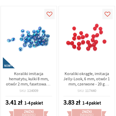
wyświetlać
bardziej
trafne treści
oraz
reklamy,
również
przy
wsparciu
naszych
partnerów
analitycznych
i
marketingowych.
Możesz
zgodzić się
NOWY
na
używanie
Koraliki imitacja
Koraliki okrągłe, imitacja
wszystkich
hematytu, kulki 8 mm,
Jelly-Look, 6 mm, otwór 1
plików
otwór 2 mm, fasetowane,
mm, czerwone - 20 g
cookie,
RAINBOW – 20 g (~80 szt.)
(~160 szt.)
klikając
SKU:
124009
SKU:
117440
"Akceptuj
wszystkie!"
3.41
zł
3.83
zł
lub
1-4 pakiet
1-4 pakiet
wskazać
swoje
ZNIŻKI
ZNIŻKI
preferencje
DLA ILOŚCI
DLA ILOŚCI