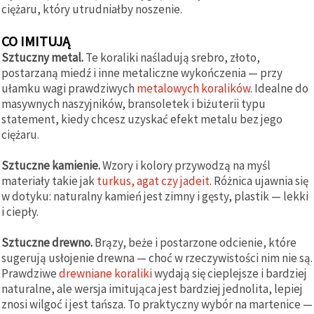
ciężaru, który utrudniałby noszenie.
CO IMITUJĄ
Sztuczny metal.
Te koraliki naśladują srebro, złoto,
postarzaną miedź i inne metaliczne wykończenia — przy
ułamku wagi prawdziwych
metalowych koralików
. Idealne do
masywnych naszyjników, bransoletek i biżuterii typu
statement, kiedy chcesz uzyskać efekt metalu bez jego
ciężaru.
Sztuczne kamienie.
Wzory i kolory przywodzą na myśl
materiały takie jak
turkus, agat czy jadeit
. Różnica ujawnia się
w dotyku: naturalny kamień jest zimny i gęsty, plastik — lekki
i ciepły.
Sztuczne drewno.
Brązy, beże i postarzone odcienie, które
sugerują usłojenie drewna — choć w rzeczywistości nim nie są.
Prawdziwe
drewniane koraliki
wydają się cieplejsze i bardziej
naturalne, ale wersja imitująca jest bardziej jednolita, lepiej
znosi wilgoć i jest tańsza. To praktyczny wybór na martenice —