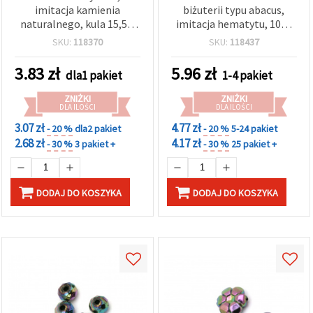
imitacja kamienia
biżuterii typu abacus,
naturalnego, kula 15,5 x
imitacja hematytu, 10x7
15 mm, otwór 2,5 mm, 20
mm, otwór 2 mm – 20 g
SKU:
118370
SKU:
118437
g (~9 szt.)
(~55 szt.)
3.83
zł
5.96
zł
dla1 pakiet
1-4 pakiet
ZNIŻKI
ZNIŻKI
DLA ILOŚCI
DLA ILOŚCI
3.07 zł
4.77 zł
- 20 %
dla2 pakiet
- 20 %
5-24 pakiet
2.68 zł
4.17 zł
- 30 %
3 pakiet +
- 30 %
25 pakiet +
DODAJ DO KOSZYKA
DODAJ DO KOSZYKA