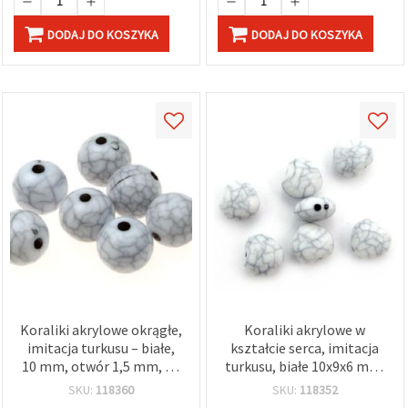
DODAJ DO KOSZYKA
DODAJ DO KOSZYKA
Koraliki akrylowe okrągłe,
Koraliki akrylowe w
imitacja turkusu – białe,
kształcie serca, imitacja
10 mm, otwór 1,5 mm, 20
turkusu, białe 10x9x6 mm,
g (~35 szt.) • dekoracyjne
otwór 1,2 mm – 20 g (~55
SKU:
118360
SKU:
118352
koraliki do biżuterii,
szt.)