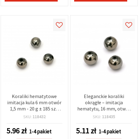
Koraliki hematytowe
Eleganckie koraliki
imitacja kula 6 mm otwór
okrągłe – imitacja
1,5 mm - 20 g ± 185 szt.
hematytu, 16 mm, otwór
(mix)
2 mm, 20 g (~10 szt.) –
SKU:
118432
SKU:
118435
nowoczesne koraliki
ozdobne do wyrobu
5.96
zł
5.11
zł
1-4 pakiet
1-4 pakiet
biżuterii i projektów DIY