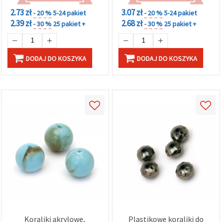
w
2.73 zł
3.07 zł
Ustawieniach,
- 20 %
5-24 pakiet
- 20 %
5-24 pakiet
wybierając
2.39 zł
2.68 zł
- 30 %
25 pakiet +
- 30 %
25 pakiet +
dany typ
plików
cookie i
klikając
DODAJ DO KOSZYKA
DODAJ DO KOSZYKA
przycisk
"Zapisz"
Akceptuj
wszystkie
Ustawienia
Koraliki akrylowe,
Plastikowe koraliki do