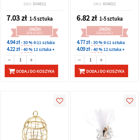
110x70 mm
SKU:
804622
SKU:
804621
7.03
zł
6.82
zł
1-5 sztuka
1-5 sztuka
ZNIŻKI
ZNIŻKI
DLA ILOŚCI
DLA ILOŚCI
4.94 zł
4.77 zł
- 30 %
6-11 sztuka
- 30 %
6-11 sztuka
4.22 zł
4.09 zł
- 40 %
12 sztuka +
- 40 %
12 sztuka +
DODAJ DO KOSZYKA
DODAJ DO KOSZYKA