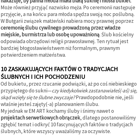
nakazuje, by panna młoda miała białą suknię i niosła bukiet
.
Może również przyjąć nazwisko męża. Po ceremonii następuje
przyjęcie, a na końcu para młoda spędza swoją noc poślubną.
W Bułgarii związek małżeński nabiera mocy prawnej poprzez
ceremonię ślubu cywilnego prowadzoną przez władze
miejskie, burmistrza lub osobę upoważnioną
. Ślub kościelny
odpowiada obrzędowi religii prawosławnej. Ten rytuał jest
bardziej błogosławieństwem niż formalnym, prawnym
potwierdzeniem małżeństwa.
10 ZASKAKUJĄCYCH FAKTÓW O TRADYCJACH
ŚLUBNYCH I ICH POCHODZENIU
Od bukietu, przez rzucanie podwiązki, aż po coś niebieskiego
przypiętego do sukni—
czy kiedykolwiek zastanawiałeś(-aś) się,
skąd wzięły się te ślubne zwyczaje?
Prawdopodobnie nie, jeśli
właśnie jesteś zajęty(-a) planowaniem ślubu.
My jednak w EM ART kochamy śluby i śnimy nawet o
projektach serwetkowych obrączek
, dlatego postanowiliśmy
zgłębić temat i odkryć 10 fascynujących faktów o tradycjach
ślubnych, które wszyscy uważaliśmy za oczywiste.