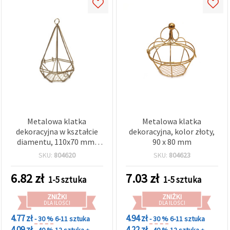
Metalowa klatka
Metalowa klatka
dekoracyjna w kształcie
dekoracyjna, kolor złoty,
diamentu, 110x70 mm,
90 x 80 mm
kolor srebrny
SKU:
804620
SKU:
804623
6.82
zł
7.03
zł
1-5 sztuka
1-5 sztuka
ZNIŻKI
ZNIŻKI
DLA ILOŚCI
DLA ILOŚCI
4.77 zł
4.94 zł
- 30 %
6-11 sztuka
- 30 %
6-11 sztuka
4.09 zł
4.22 zł
- 40 %
12 sztuka +
- 40 %
12 sztuka +