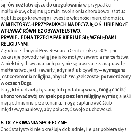
są również łatwiejsze do uregulowania
w przypadku
małżonków, obejmując m.in. zwolnienia chorobowe, status
najbliższego krewnego i kwestie własności nieruchomości.
W NIEKTÓRYCH PRZYPADKACH NA DECYZJĘ O ŚLUBIE MOŻE
WPŁYWAĆ RÓWNIEŻ OBYWATELSTWO.
PRAWIE JEDNA TRZECIA PAR KIERUJE SIĘ WZGLĘDAMI
RELIGIJNYMI.
Zgodnie z danymi Pew Research Center, około 30% par
wskazuje powody religijne jako motyw zawarcia małżeństwa.
W niektórych wyznaniach pary nie są uważane za naprawdę
małżeństwo, jeśli zawarły jedynie ślub cywilny—
wymagana
jest ceremonia religijna, aby ich związek został potwierdzony
w oczach Boga.
Pary, które dzielą tę samą lub podobną wiarę,
mogą chcieć
uhonorować swój związek poprzez ten religijny wymiar,
a jeśli
mają odmienne przekonania, mogą zaplanować ślub
międzywyznaniowy, aby połączyć swoje duchowości.
6. OCZEKIWANIA SPOŁECZNE
Choć statystyki nie określają dokładnie, ile par pobiera się z