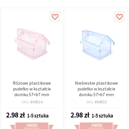
Różowe plastikowe
Niebieskie plastikowe
pudełko w kształcie
pudełko w kształcie
domku 57×67 mm
domku 57×67 mm
SKU:
804514
SKU:
804515
2.98
zł
2.98
zł
1-5 sztuka
1-5 sztuka
ZNIŻKI
ZNIŻKI
DLA ILOŚCI
DLA ILOŚCI