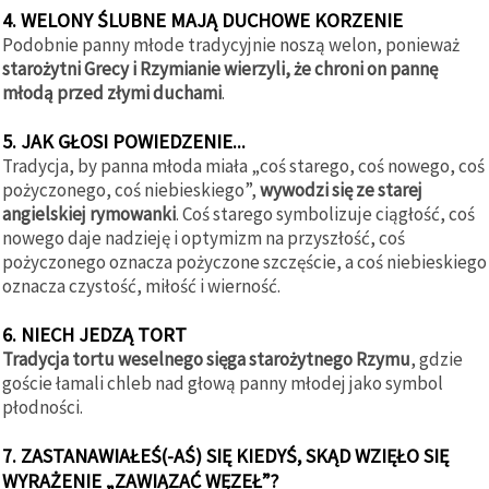
4. WELONY ŚLUBNE MAJĄ DUCHOWE KORZENIE
Podobnie panny młode tradycyjnie noszą welon, ponieważ
starożytni Grecy i Rzymianie wierzyli, że chroni on pannę
młodą przed złymi duchami
.
5. JAK GŁOSI POWIEDZENIE...
Tradycja, by panna młoda miała „coś starego, coś nowego, coś
pożyczonego, coś niebieskiego”,
wywodzi się ze starej
angielskiej rymowanki
. Coś starego symbolizuje ciągłość, coś
nowego daje nadzieję i optymizm na przyszłość, coś
pożyczonego oznacza pożyczone szczęście, a coś niebieskiego
oznacza czystość, miłość i wierność.
6. NIECH JEDZĄ TORT
Tradycja tortu weselnego sięga starożytnego Rzymu
, gdzie
goście łamali chleb nad głową panny młodej jako symbol
płodności.
7. ZASTANAWIAŁEŚ(-AŚ) SIĘ KIEDYŚ, SKĄD WZIĘŁO SIĘ
WYRAŻENIE „ZAWIĄZAĆ WĘZEŁ”?