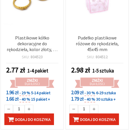
Plastikowe kółko
Pudełko plastikowe
dekoracyjne do
różowe do rękodzieła,
rękodzieła, kolor złoty, 20
45x45 mm
mm, 10 szt.
SKU:
804523
SKU:
804512
2.77
zł
2.98
zł
1-4 pakiet
1-5 sztuka
ZNIŻKI
ZNIŻKI
DLA ILOŚCI
DLA ILOŚCI
1.96 zł
2.09 zł
- 29 %
5-14 pakiet
- 30 %
6-29 sztuka
1.66 zł
1.79 zł
- 40 %
15 pakiet +
- 40 %
30 sztuka +
DODAJ DO KOSZYKA
DODAJ DO KOSZYKA