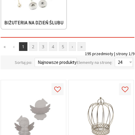
BIŻUTERIA NA DZIEŃ ŚLUBU
«
‹
1
2
3
4
5
›
»
195 przedmioty | strony 1/9
Sortuj po:
Elementy na stronę: