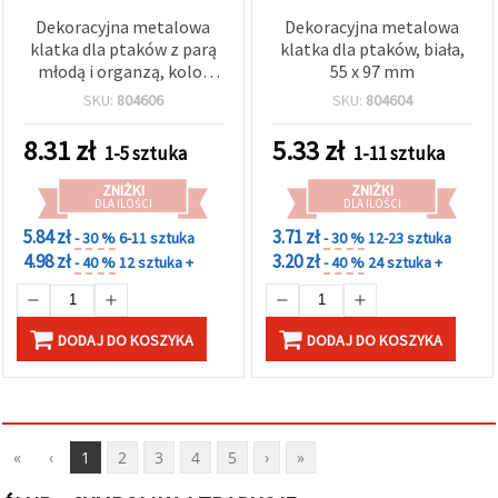
Dekoracyjna metalowa
Dekoracyjna metalowa
klatka dla ptaków z parą
klatka dla ptaków, biała,
młodą i organzą, kolor
55 x 97 mm
złoty, 55x97 mm
SKU:
804606
SKU:
804604
8.31
zł
5.33
zł
1-5 sztuka
1-11 sztuka
ZNIŻKI
ZNIŻKI
DLA ILOŚCI
DLA ILOŚCI
5.84 zł
3.71 zł
- 30 %
6-11 sztuka
- 30 %
12-23 sztuka
4.98 zł
3.20 zł
- 40 %
12 sztuka +
- 40 %
24 sztuka +
DODAJ DO KOSZYKA
DODAJ DO KOSZYKA
«
‹
1
2
3
4
5
›
»