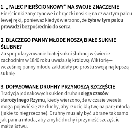
1. „PALEC PIERŚCIONKOWY” MA SWOJE ZNACZENIE
Pierścionki zaręczynowe i obrączki nosi się na czwartym palcu
lewej ręki, ponieważ kiedyś wierzono, że
żyła w tym palcu
prowadzi bezpośrednio do serca
.
2. DLACZEGO PANNY MŁODE NOSZĄ BIAŁE SUKNIE
ŚLUBNE?
Za spopularyzowanie białej sukni ślubnej w świecie
zachodnim w 1840 roku uważa się królową Wiktorię—
wcześniej panny młode zakładały po prostu swoją najlepszą
suknię.
3. DOPASOWANE DRUHNY PRZYNOSZĄ SZCZĘŚCIE
Tradycja jednakowych sukien druhen
sięga czasów
starożytnego Rzymu
, kiedy wierzono, że w czasie wesela
mogą pojawić się złe duchy, aby rzucić klątwę na parę młodą
(jakie to niegrzeczne). Druhny musiały być ubrane tak samo
jak panna młoda, aby zmylić duchy i przynieść szczęście
małżeństwu.