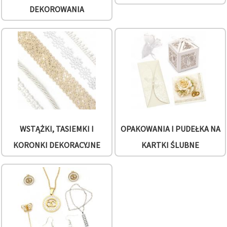
w
DEKOROWANIA
Ustawieniach,
wybierając
dany typ
plików
cookie i
klikając
przycisk
"Zapisz"
Akceptuj
wszystkie
Ustawienia
WSTĄŻKI, TASIEMKI I
OPAKOWANIA I PUDEŁKA NA
KORONKI DEKORACYJNE
KARTKI ŚLUBNE