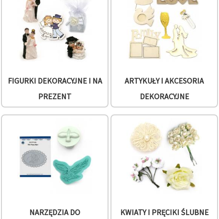
wyświetlać
bardziej
trafne treści
oraz
reklamy,
również
przy
wsparciu
naszych
partnerów
FIGURKI DEKORACYJNE I NA
ARTYKUŁY I AKCESORIA
analitycznych
i
PREZENT
DEKORACYJNE
marketingowych.
Możesz
zgodzić się
na
używanie
wszystkich
plików
cookie,
klikając
"Akceptuj
wszystkie!"
lub
wskazać
swoje
NARZĘDZIA DO
KWIATY I PRĘCIKI ŚLUBNE
preferencje