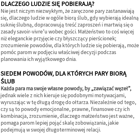
DLACZEGO LUDZIE SIĘ POBIERAJĄ?
Nie jest niczym niezwykłym, że zaręczone pary zastanawiają
się, dlaczego ludzie w ogóle biorą ślub, gdy wybierają idealną
suknię ślubną, dopracowują treść zaproszeń i martwią się o
zasady savoir-vivre’u wobec gości. Małżeństwo to coś więcej
niż eleganckie przyjęcie czy błyszczący pierścionek;
zrozumienie powodów, dla których ludzie się pobierają, może
pomóc parom w podjęciu właściwej decyzji podczas
planowania ich wyjątkowego dnia.
SIEDEM POWODÓW, DLA KTÓRYCH PARY BIORĄ
ŚLUB
Każda para ma swoje własne powody, by „zawiązać węzeł”,
jednak wiele z nich kieruje się podobnymi motywacjami,
wyruszając w tę długą drogę do ołtarza. Niezależnie od tego,
czy są to powody emocjonalne, prawne, finansowe czy ich
kombinacja, zrozumienie, dlaczego małżeństwo jest ważne,
pomaga parom lepiej pojąć skalę zobowiązania, jakie
podejmują w swojej długoterminowej relacji.