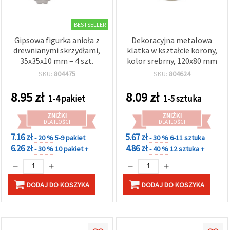
BESTSELLER
Gipsowa figurka anioła z
Dekoracyjna metalowa
drewnianymi skrzydłami,
klatka w kształcie korony,
35x35x10 mm – 4 szt.
kolor srebrny, 120x80 mm
SKU:
804475
SKU:
804624
8.95
zł
8.09
zł
1-4 pakiet
1-5 sztuka
ZNIŻKI
ZNIŻKI
DLA ILOŚCI
DLA ILOŚCI
7.16 zł
5.67 zł
- 20 %
5-9 pakiet
- 30 %
6-11 sztuka
6.26 zł
4.86 zł
- 30 %
10 pakiet +
- 40 %
12 sztuka +
DODAJ DO KOSZYKA
DODAJ DO KOSZYKA