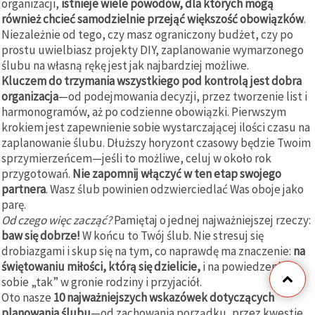
organizacji,
istnieje wiele powodów, dla których mogą
również chcieć samodzielnie przejąć większość obowiązków
.
Niezależnie od tego, czy masz ograniczony budżet, czy po
prostu uwielbiasz projekty DIY, zaplanowanie wymarzonego
ślubu na własną rękę jest jak najbardziej możliwe.
Kluczem do trzymania wszystkiego pod kontrolą jest dobra
organizacja
—od podejmowania decyzji, przez tworzenie list i
harmonogramów, aż po codzienne obowiązki. Pierwszym
krokiem jest zapewnienie sobie wystarczającej ilości czasu na
zaplanowanie ślubu. Dłuższy horyzont czasowy będzie Twoim
sprzymierzeńcem—jeśli to możliwe, celuj w około rok
przygotowań.
Nie zapomnij włączyć w ten etap swojego
partnera
. Wasz ślub powinien odzwierciedlać Was oboje jako
parę.
Od czego więc zacząć?
Pamiętaj o jednej najważniejszej rzeczy:
baw się dobrze!
W końcu to Twój ślub. Nie stresuj się
drobiazgami i skup się na tym, co naprawdę ma znaczenie:
na
świętowaniu miłości, którą się dzielicie,
i na powiedzeniu
sobie „tak” w gronie rodziny i przyjaciół.
Oto nasze
10 najważniejszych wskazówek dotyczących
planowania ślubu
—od zachowania porządku, przez kwestie