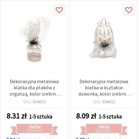
Dekoracyjna metalowa
Dekoracyjna metalowa
klatka dla ptaków z
klatka w kształcie
organzą, kolor srebrny,
dzwonka, kolor srebrny,
55×97 mm
70 x 100 mm
SKU:
804633
SKU:
804632
8.31
zł
8.09
zł
1-5 sztuka
1-5 sztuka
ZNIŻKI
ZNIŻKI
DLA ILOŚCI
DLA ILOŚCI