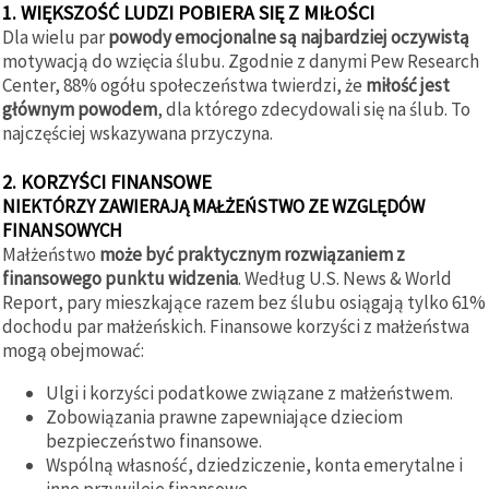
1. WIĘKSZOŚĆ LUDZI POBIERA SIĘ Z MIŁOŚCI
Dla wielu par
powody emocjonalne są najbardziej oczywistą
motywacją do wzięcia ślubu. Zgodnie z danymi Pew Research
Center, 88% ogółu społeczeństwa twierdzi, że
miłość jest
głównym powodem
, dla którego zdecydowali się na ślub. To
najczęściej wskazywana przyczyna.
2. KORZYŚCI FINANSOWE
NIEKTÓRZY ZAWIERAJĄ MAŁŻEŃSTWO ZE WZGLĘDÓW
FINANSOWYCH
Małżeństwo
może być praktycznym rozwiązaniem z
finansowego punktu widzenia
. Według U.S. News & World
Report, pary mieszkające razem bez ślubu osiągają tylko 61%
dochodu par małżeńskich. Finansowe korzyści z małżeństwa
mogą obejmować:
Ulgi i korzyści podatkowe związane z małżeństwem.
Zobowiązania prawne zapewniające dzieciom
bezpieczeństwo finansowe.
Wspólną własność, dziedziczenie, konta emerytalne i
inne przywileje finansowe.