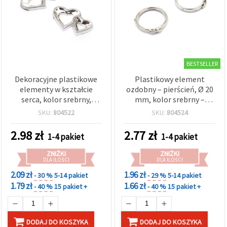
BESTSELLER
Dekoracyjne plastikowe
Plastikowy element
elementy w kształcie
ozdobny – pierścień, Ø 20
serca, kolor srebrny,
mm, kolor srebrny –
28×17 mm – 10 szt.
zestaw 10 szt., do
SKU:
804522
SKU:
804524
rękodzieła i biżuterii
2.98
zł
2.77
zł
1-4 pakiet
1-4 pakiet
ZNIŻKI
ZNIŻKI
DLA ILOŚCI
DLA ILOŚCI
2.09 zł
1.96 zł
- 30 %
5-14 pakiet
- 29 %
5-14 pakiet
1.79 zł
1.66 zł
- 40 %
15 pakiet +
- 40 %
15 pakiet +
DODAJ DO KOSZYKA
DODAJ DO KOSZYKA