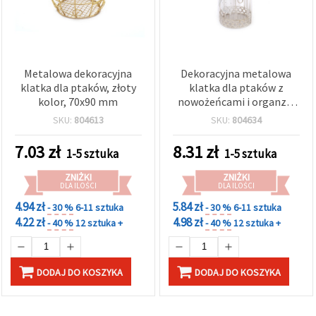
Metalowa dekoracyjna
Dekoracyjna metalowa
klatka dla ptaków, złoty
klatka dla ptaków z
kolor, 70x90 mm
nowożeńcami i organzą,
srebrna, 55×97 mm
SKU:
804613
SKU:
804634
7.03
zł
8.31
zł
1-5 sztuka
1-5 sztuka
ZNIŻKI
ZNIŻKI
DLA ILOŚCI
DLA ILOŚCI
4.94 zł
5.84 zł
- 30 %
6-11 sztuka
- 30 %
6-11 sztuka
4.22 zł
4.98 zł
- 40 %
12 sztuka +
- 40 %
12 sztuka +
DODAJ DO KOSZYKA
DODAJ DO KOSZYKA