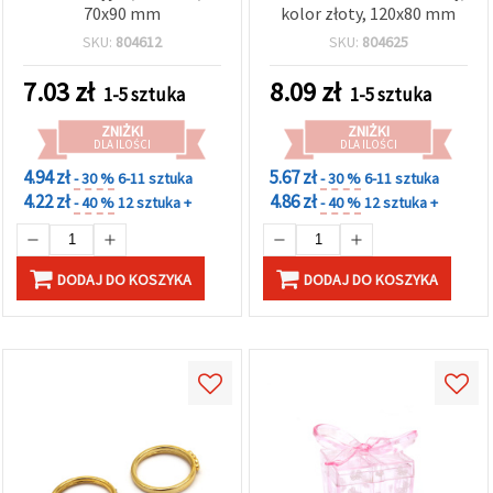
70x90 mm
kolor złoty, 120x80 mm
SKU:
804612
SKU:
804625
7.03
zł
8.09
zł
1-5 sztuka
1-5 sztuka
ZNIŻKI
ZNIŻKI
DLA ILOŚCI
DLA ILOŚCI
4.94 zł
5.67 zł
- 30 %
6-11 sztuka
- 30 %
6-11 sztuka
4.22 zł
4.86 zł
- 40 %
12 sztuka +
- 40 %
12 sztuka +
DODAJ DO KOSZYKA
DODAJ DO KOSZYKA