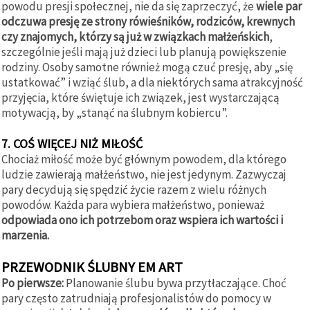
powodu presji społecznej, nie da się zaprzeczyć, że
wiele par
odczuwa presję ze strony rówieśników, rodziców, krewnych
czy znajomych, którzy są już w związkach małżeńskich
,
szczególnie jeśli mają już dzieci lub planują powiększenie
rodziny. Osoby samotne również mogą czuć presję, aby „się
ustatkować” i wziąć ślub, a dla niektórych sama atrakcyjność
przyjęcia, które świętuje ich związek, jest wystarczającą
motywacją, by „stanąć na ślubnym kobiercu”.
7. COŚ WIĘCEJ NIŻ MIŁOŚĆ
Chociaż miłość może być głównym powodem, dla którego
ludzie zawierają małżeństwo, nie jest jedynym. Zazwyczaj
pary decydują się spędzić życie razem z wielu różnych
powodów. Każda para wybiera małżeństwo, ponieważ
odpowiada ono ich potrzebom oraz wspiera ich wartości i
marzenia.
PRZEWODNIK ŚLUBNY EM ART
Po pierwsze:
Planowanie ślubu bywa przytłaczające. Choć
pary często zatrudniają profesjonalistów do pomocy w