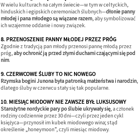
W wielu kulturach na całym świecie—w tym w celtyckich,
hinduskich i egipskich ceremoniach ślubnych—
dłonie panny
młodej i pana młodego są wiązane razem
, aby symbolizować
ich wzajemne oddanie i nowy związek.
8. PRZENOSZENIE PANNY MŁODEJ PRZEZ PRÓG
Zgodnie z tradycją pan młody przenosi pannę młodą przez
próg,
aby ochronić ją przed złymi duchami czającymi się pod
nim
.
9. CZERWCOWE ŚLUBY TO NIC NOWEGO
Rzymska bogini Junona była patronką małżeństwa i narodzin
,
dlatego śluby w czerwcu stały się tak popularne.
10. MIESIĄC MIODOWY NIE ZAWSZE BYŁ LUKSUSOWY
Starożytne nordyckie pary po ślubie ukrywały się
, a członek
rodziny codziennie przez 30 dni—czyli przez jeden cykl
księżyca—przynosił im kubek miodowego wina; stąd
określenie „honeymoon”, czyli miesiąc miodowy.