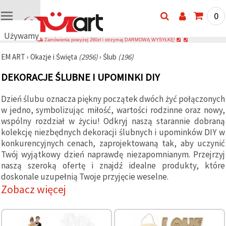
0
Używamy
Zamówienia powyżej 260zł i otrzymaj DARMOWĄ WYSYŁKĘ!
plików
EM ART
›
Okazje i Święta
(2956)
›
Ślub
(196)
cookie
🍪
DEKORACJE ŚLUBNE I UPOMINKI DIY
Używamy
plików
cookie i
Dzień ślubu oznacza piękny początek dwóch żyć połączonych
podobnych
w jedno, symbolizując miłość, wartości rodzinne oraz nowy,
technologii,
wspólny rozdział w życiu! Odkryj naszą starannie dobraną
aby
zapewnić
kolekcję niezbędnych dekoracji ślubnych i upominków DIY w
prawidłowe
konkurencyjnych cenach, zaprojektowaną tak, aby uczynić
działanie
strony
Twój wyjątkowy dzień naprawdę niezapomnianym. Przejrzyj
internetowej,
naszą szeroką ofertę i znajdź idealne produkty, które
poprawić
doskonale uzupełnią Twoje przyjęcie weselne.
komfort
korzystania
Zobacz więcej
z niej oraz,
za Państwa
zgodą,
analizować
ruch i