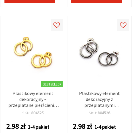
BESTSELLER
Plastikowy element
Plastikowy element
dekoracyjny –
dekoracyjny z
przeplatane pierścienie,
przeplatanymi
kolor złoty, 27x21 mm, 10
pierścieniami, kolor
SKU:
804525
SKU:
804526
szt.
srebrny, 27x21 mm - 10
szt.
2.98
zł
2.98
zł
1-4 pakiet
1-4 pakiet