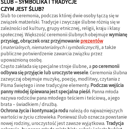
ŚLUB – SYMBOLIKA I TRADYCJE
CZYM JEST ŚLUB?
Ślub to ceremonia, podczas której dwie osoby łączą się w
związek małżeński. Tradycje i zwyczaje ślubne różnią się w
zależności od kultury, grupy etnicznej, religii, kraju i klasy
społecznej. Większość ceremonii ślubnych obejmuje
wymianę
przysięg, obrączek oraz przyjmowanie
prezentów
(
materialnych, niematerialnych i symbolicznych
), a także
publiczne potwierdzenie zawarcia związku przez
upoważnioną osobę.
Często zakłada się specjalne stroje ślubne, a
po ceremonii
odbywa się przyjęcie lub uroczyste wesele
. Ceremonia ślubna
zazwyczaj obejmuje muzykę, poezję, modlitwy, czytania z
Pisma Świętego i inne tradycyjne elementy.
Podczas wejścia
panny młodej śpiewana jest specjalna pieśń
. Panna młoda
nazywa rodziców pana młodego teściem i teściową, a jego
brata – świadkiem / drużbą.
Ochrona życia i kontynuacja rodu
należą do najważniejszych
wartości w życiu człowieka. Ponieważ ślub oznacza powstanie
nowej rodziny, uroczystość jest zawsze wyjątkowa.
Tradycja