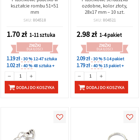
kształcie rombu 51×51
ozdobne, kolor złoty,
mm
28x17 mm – 10 szt.
SKU:
804518
SKU:
804521
1.70
zł
2.98
zł
1-11 sztuka
1-4 pakiet
ZNIŻKI
ZNIŻKI
DLA ILOŚCI
DLA ILOŚCI
1.19 zł
2.09 zł
- 30 %
12-47 sztuka
- 30 %
5-14 pakiet
1.02 zł
1.79 zł
- 40 %
48 sztuka +
- 40 %
15 pakiet +
DODAJ DO KOSZYKA
DODAJ DO KOSZYKA