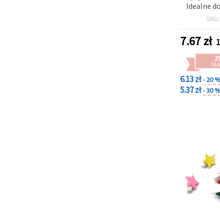
Idealne d
Scrapb
SKU
Ekspozy
Pakowani
7.67
zł
1
Z
DLA
6.13 zł
- 20 
5.37 zł
- 30 