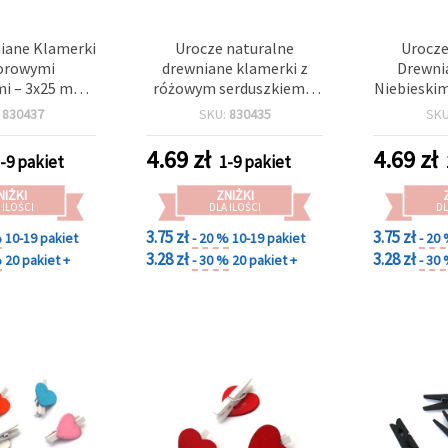
niane Klamerki
Urocze naturalne
Urocze
orowymi
drewniane klamerki z
Drewnia
i – 3x25 mm
różowym serduszkiem –
Niebieskim
2 szt.) – Do
3x25 mm (zestaw 12 szt.)
mm (Zest
:
830437
SKU:
830435
SK
ngu, Dekoracji
– idealne do
Idealne d
h i Rękodzieła
romantycznych dekoracji
Prac Ręczn
4.69
zł
4.69
zł
-9 pakiet
1-9 pakiet
DIY
DIY, scrapbookingu i
Baby Show
ręcznie robionych
do P
NIŻKI
ZNIŻKI
prezentów
 ILOŚCI
DLA ILOŚCI
DL
3.75 zł
3.75 zł
%
10-19 pakiet
- 20 %
10-19 pakiet
- 20
3.28 zł
3.28 zł
%
20 pakiet +
- 30 %
20 pakiet +
- 30