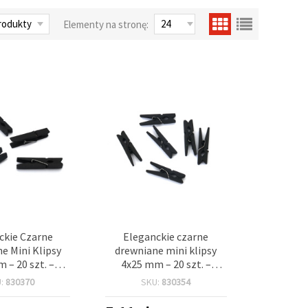
Elementy na stronę:
ckie Czarne
Eleganckie czarne
e Mini Klipsy
drewniane mini klipsy
 – 20 szt. –
4x25 mm – 20 szt. –
 stylowych prac
idealne do stylowych prac
U:
830370
SKU:
830354
ch, ekspozycji
kreatywnych, ekspozycji
i pakowania
zdjęć i dekoracji