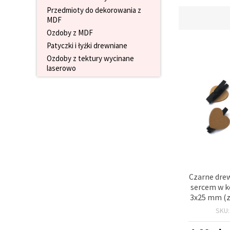
wyświetlać
Przedmioty do dekorowania z
bardziej
MDF
trafne treści
Ozdoby z MDF
oraz
reklamy,
Patyczki i łyżki drewniane
również
przy
Ozdoby z tektury wycinane
wsparciu
laserowo
naszych
partnerów
analitycznych
i
marketingowych.
Możesz
zgodzić się
na
używanie
wszystkich
plików
cookie,
Czarne drew
klikając
"Akceptuj
sercem w k
wszystkie!"
3x25 mm (z
lub
– idealne 
wskazać
SKU
prac kreat
swoje
preferencje
prezentowy