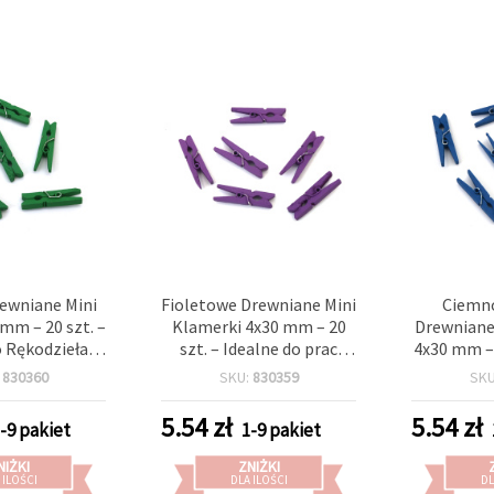
rewniane Mini
Fioletowe Drewniane Mini
Ciemno
 mm – 20 szt. –
Klamerki 4x30 mm – 20
Drewniane
o Rękodzieła,
szt. – Idealne do prac
4x30 mm – 
 Prezentów i
kreatywnych, ekspozycji
– Idealne 
:
830360
SKU:
830359
SK
ycji Zdjęć
zdjęć i pakowania
Prac DIY, 
prezentów
Ekspoz
5.54
zł
5.54
zł
-9 pakiet
1-9 pakiet
Pakowan
NIŻKI
ZNIŻKI
 ILOŚCI
DLA ILOŚCI
DL