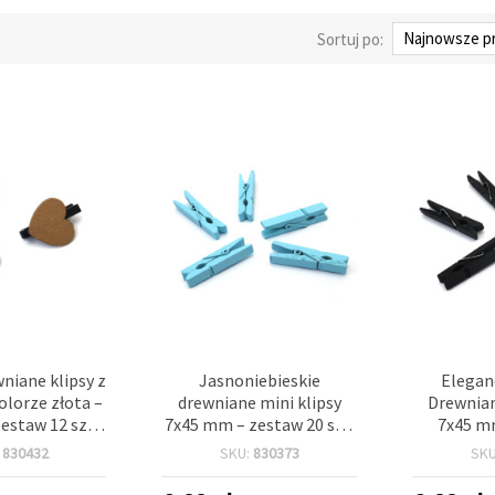
Sortuj po:
niane klipsy z
Jasnoniebieskie
Elegan
olorze złota –
drewniane mini klipsy
Drewnian
estaw 12 szt.)
7x45 mm – zestaw 20 szt.
7x45 mm
do eleganckich
– idealne do prac
Idealne do
:
830432
SKU:
830373
SK
ywnych, tagów
kreatywnych, dekoracji
kreatywny
ch i dekoracji
zdjęć i pakowania
zdjęć 