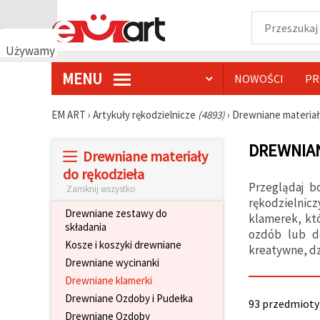
Używamy
plików
MENU
NOWOŚCI
PR
cookie
🍪
Używamy
EM ART
›
Artykuły rękodzielnicze
(4893)
›
Drewniane materiał
plików
cookie i
DREWNIAN
podobnych
Drewniane materiały
technologii,
aby
do rękodzieła
zapewnić
Przeglądaj b
Zamknij wszystko
prawidłowe
rękodzielnic
działanie
Drewniane zestawy do
strony
klamerek, któ
składania
internetowej,
ozdób lub do
poprawić
Kosze i koszyki drewniane
kreatywne, d
komfort
Drewniane wycinanki
korzystania
z niej oraz,
Drewniane klamerki
za Państwa
zgodą,
Drewniane Ozdoby i Pudełka
93 przedmioty 
analizować
Drewniane Ozdoby
ruch i