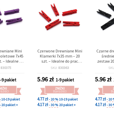
ewniane Mini
Czerwone Drewniane Mini
Czarne dr
ioletowe 7x45
Klamerki 7x35 mm – 20
średni
. – Idealne do
szt. – Idealne do prac
zestaw 20
zieła, zdjęć i
kreatywnych,
do rękodzi
:
830375
SKU:
830363
SK
a prezentów
scrapbookingu,
zdjęć 
ekspozycji zdjęć i
pr
5.96
zł
5.96
zł
-9 pakiet
1-9 pakiet
świątecznego pakowania
prezentów
NIŻKI
ZNIŻKI
 ILOŚCI
DLA ILOŚCI
DL
4.77 zł
4.77 zł
%
10-19 pakiet
- 20 %
10-19 pakiet
- 20
4.17 zł
4.17 zł
%
20 pakiet +
- 30 %
20 pakiet +
- 30