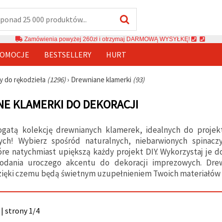
Zamówienia powyżej 260zł i otrzymaj DARMOWĄ WYSYŁKĘ!
OMOCJE
BESTSELLERY
HURT
y do rękodzieła
(1296)
›
Drewniane klamerki
(93)
E KLAMERKI DO DEKORACJI
ogatą kolekcję drewnianych klamerek, idealnych do proje
zych! Wybierz spośród naturalnych, niebarwionych spinac
re natychmiast upiększą każdy projekt DIY. Wykorzystaj je d
dania uroczego akcentu do dekoracji imprezowych. Drew
zięki czemu będą świetnym uzupełnieniem Twoich materiałów 
| strony 1/4