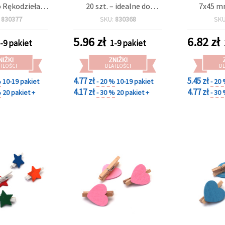
o Rękodzieła,
20 szt. – idealne do
7x45 mm
ookingu,
kreatywnych prac
Idealne 
:
830377
SKU:
830368
SK
cji Zdjęć i
plastycznych, ekspozycji
dekoracji 
a Prezentów
zdjęć i pakowania
zdjęć i 
5.96
zł
6.82
zł
-9 pakiet
1-9 pakiet
prezentów
pakowan
NIŻKI
ZNIŻKI
 ILOŚCI
DLA ILOŚCI
DL
4.77 zł
5.45 zł
%
10-19 pakiet
- 20 %
10-19 pakiet
- 20
4.17 zł
4.77 zł
%
20 pakiet +
- 30 %
20 pakiet +
- 30