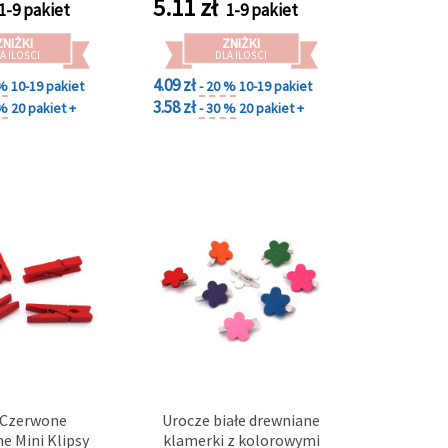
5.11
zł
1-9 pakiet
1-9 pakiet
ezentów
prezentów
ZNIŻKI
ZNIŻKI
A ILOŚCI
DLA ILOŚCI
4.09 zł
 %
10-19 pakiet
- 20 %
10-19 pakiet
3.58 zł
 %
20 pakiet +
- 30 %
20 pakiet +
 Czerwone
Urocze białe drewniane
e Mini Klipsy
klamerki z kolorowymi