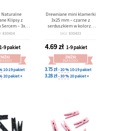
 Naturalne
Drewniane mini klamerki
ne Klipsy z
3x25 mm – czarne z
 Sercem – 3x25
serduszkiem w kolorze
aw 12 szt.) –
srebrnym – zestaw 12 szt.
U:
830434
SKU:
830433
o Kreatywnych
– dekoracyjne klipsy do
ych, Dekoracji
rękodzieła, pakowania
4.69
zł
1-9 pakiet
1-9 pakiet
er i Zawieszek
prezentów i dekoracji
rezentów
imprez
ZNIŻKI
ZNIŻKI
A ILOŚCI
DLA ILOŚCI
3.75 zł
 %
10-19 pakiet
- 20 %
10-19 pakiet
3.28 zł
 %
20 pakiet +
- 30 %
20 pakiet +