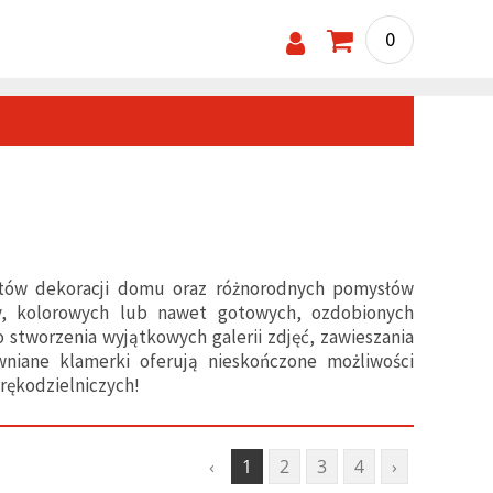
0
któw dekoracji domu oraz różnorodnych pomysłów
zy, kolorowych lub nawet gotowych, ozdobionych
o stworzenia wyjątkowych galerii zdjęć, zawieszania
niane klamerki oferują nieskończone możliwości
rękodzielniczych!
‹
1
2
3
4
›