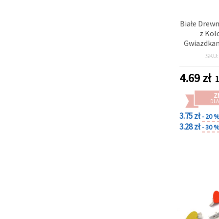
Białe Drew
z Kol
Gwiazdkam
(Zestaw 1
SKU
Scrapbooki
Dziecięcyc
4.69
zł
1
Z
DLA
3.75 zł
- 20 
3.28 zł
- 30 