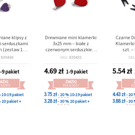
niane klipsy z
Drewniane mini klamerki
Czarne D
 serduszkami
3x25 mm – białe z
Klamerki
 (zestaw 12
czerwonym serduszkiem
szt. –
o rękodzieła,
– zestaw 12 szt. –
Kreaty
:
830436
SKU:
830431
SK
DIY, przyjęć i
dekoracyjne klipsy do
Plastyczny
w handmade
rękodzieła, pakowania
Zdjęć 
4.69
zł
5.54
zł
-9 pakiet
1-9 pakiet
prezentów i dekoracji
Pakowan
walentynkowych
NIŻKI
ZNIŻKI
 ILOŚCI
DLA ILOŚCI
DL
3.75 zł
4.43 zł
%
10-19 pakiet
- 20 %
10-19 pakiet
- 20
3.28 zł
3.88 zł
%
20 pakiet +
- 30 %
20 pakiet +
- 30