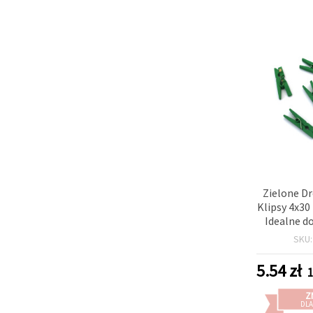
Zielone D
Klipsy 4x30
Idealne d
Dekoracji
SKU
Ekspoz
5.54
zł
1
Z
DLA