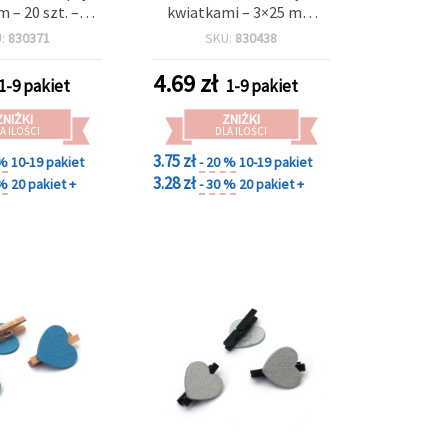
 – 20 szt. –
kwiatkami – 3×25 mm
do rękodzieła,
(zestaw 12 szt.) – idealne
U:
830371
SKU:
830438
DIY, ekspozycji
do rękodzieła,
świątecznego
scrapbookingu, dekoracji
4.69
zł
1-9 pakiet
1-9 pakiet
ia prezentów
wiosennych i prezentów
DIY
ZNIŻKI
ZNIŻKI
A ILOŚCI
DLA ILOŚCI
3.75 zł
 %
10-19 pakiet
- 20 %
10-19 pakiet
3.28 zł
 %
20 pakiet +
- 30 %
20 pakiet +