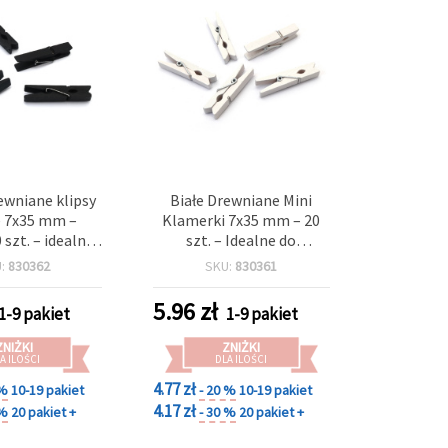
ewniane klipsy
Białe Drewniane Mini
e 7x35 mm –
Klamerki 7x35 mm – 20
 szt. – idealne
szt. – Idealne do
eła, ekspozycji
Scrapbookingu,
U:
830362
SKU:
830361
i pakowania
Dekoracji, Zdjęć i
ezentów
Pakowania Prezentów
5.96
zł
1-9 pakiet
1-9 pakiet
ZNIŻKI
ZNIŻKI
A ILOŚCI
DLA ILOŚCI
4.77 zł
 %
10-19 pakiet
- 20 %
10-19 pakiet
4.17 zł
 %
20 pakiet +
- 30 %
20 pakiet +