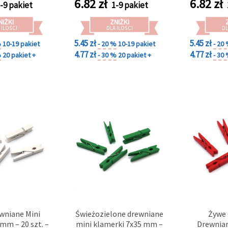
6.82
zł
6.82
zł
-9 pakiet
1-9 pakiet
nościowych
prezentów
pr
NIŻKI
ZNIŻKI
 ILOŚCI
DLA ILOŚCI
DL
5.45 zł
5.45 zł
%
10-19 pakiet
- 20 %
10-19 pakiet
- 20
4.77 zł
4.77 zł
%
20 pakiet +
- 30 %
20 pakiet +
- 30
ewniane Mini
Świeżozielone drewniane
Żywe
 mm – 20 szt. –
mini klamerki 7x35 mm –
Drewnian