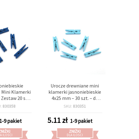
niebieskie
Urocze drewniane mini
 Mini Klamerki
klamerki jasnoniebieskie
Zestaw 20 szt.
4x25 mm – 30 szt. – do
do Kreatywnych
scrapbookingu,
U:
830358
SKU:
830351
Scrapbookingu,
rękodzieła, dekoracji
ycji Zdjęć i
prezentów i ekspozycji
5.11
zł
1-9 pakiet
1-9 pakiet
ia Prezentów
zdjęć
ZNIŻKI
ZNIŻKI
A ILOŚCI
DLA ILOŚCI