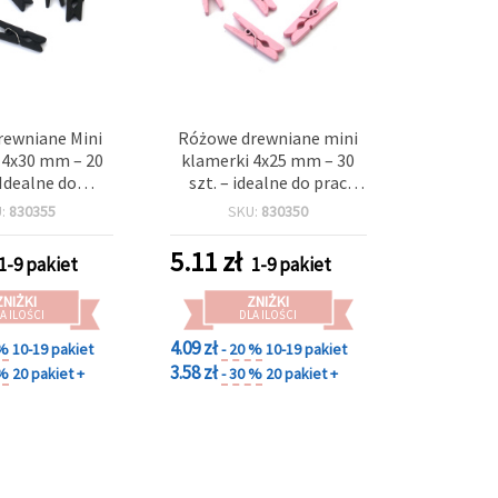
rewniane Mini
Różowe drewniane mini
 4x30 mm – 20
klamerki 4x25 mm – 30
 Idealne do
szt. – idealne do prac
wnych Prac
plastycznych,
U:
830355
SKU:
830350
ch, Ekspozycji
scrapbookingu,
i Ozdobnego
ekspozycji zdjęć i
5.11
zł
1-9 pakiet
1-9 pakiet
ia Prezentów
dekoracji prezentów
ZNIŻKI
ZNIŻKI
A ILOŚCI
DLA ILOŚCI
4.09 zł
 %
10-19 pakiet
- 20 %
10-19 pakiet
3.58 zł
 %
20 pakiet +
- 30 %
20 pakiet +