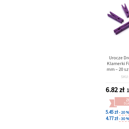
Urocze Dr
Klamerki F
mm – 20 szt
DIY, rękod
SKU
pakowani
6.82
zł
1
Z
DLA
5.45 zł
- 20 
4.77 zł
- 30 