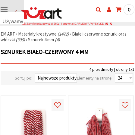
0
Używamy
Zamówienia powyżej 260zł i otrzymaj DARMOWĄ WYSYŁKĘ!
plików
EM ART
›
Materiały kreatywne
(1472)
›
Białe i czerwone sznurki oraz
cookie
włóczki
(306)
›
Sznurek 4 mm
(4)
🍪
Używamy
SZNUREK BIAŁO-CZERWONY 4 MM
plików
cookie i
podobnych
technologii,
4 przedmioty | strony 1/1
aby
zapewnić
Sortuj po:
Elementy na stronę:
prawidłowe
działanie
strony
internetowej,
poprawić
komfort
korzystania
z niej oraz,
za Państwa
zgodą,
analizować
ruch i