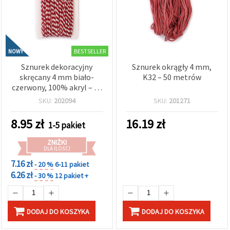
wyświetlać
bardziej
trafne treści
oraz
reklamy,
również
BESTSELLER
NOWY
przy
wsparciu
Sznurek dekoracyjny
Sznurek okrągły 4 mm,
naszych
skręcany 4 mm biało-
K32 – 50 metrów
partnerów
czerwony, 100% akryl – 20
analitycznych
m
i
SKU:
202094
SKU:
201271
marketingowych.
Możesz
8.95
zł
16.19
zł
1-5 pakiet
zgodzić się
na
ZNIŻKI
używanie
DLA ILOŚCI
wszystkich
plików
7.16 zł
- 20 %
6-11 pakiet
cookie,
6.26 zł
- 30 %
12 pakiet +
klikając
"Akceptuj
wszystkie!"
lub
wskazać
DODAJ DO KOSZYKA
DODAJ DO KOSZYKA
swoje
preferencje