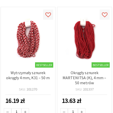
w
Ustawieniach,
wybierając
dany typ
plików
cookie i
klikając
przycisk
"Zapisz"
Akceptuj
wszystkie
Ustawienia
BESTSELLER
BESTSELLER
Wytrzymały sznurek
Okrągły sznurek
okrągły 4 mm, K31 – 50 m
MARTENITSA (K), 4 mm –
50 metrów
SKU:
201270
SKU:
201337
16.19
zł
13.63
zł