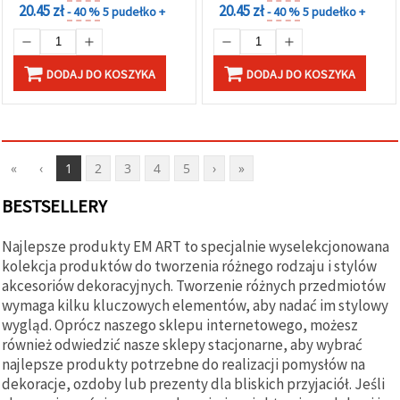
20.45 zł
20.45 zł
- 40 %
5 pudełko +
- 40 %
5 pudełko +
DODAJ DO KOSZYKA
DODAJ DO KOSZYKA
«
‹
1
2
3
4
5
›
»
BESTSELLERY
Najlepsze produkty EM ART to specjalnie wyselekcjonowana
kolekcja produktów do tworzenia różnego rodzaju i stylów
akcesoriów dekoracyjnych. Tworzenie różnych przedmiotów
wymaga kilku kluczowych elementów, aby nadać im stylowy
wygląd. Oprócz naszego sklepu internetowego, możesz
również odwiedzić nasze sklepy stacjonarne, aby wybrać
najlepsze produkty potrzebne do realizacji pomysłów na
dekoracje, ozdoby lub prezenty dla bliskich przyjaciół. Jeśli