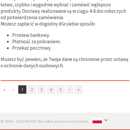
łatwo, szybko i wygodnie wybrać i zamówić najlepsze
produkty. Dostawy realizowane są w ciągu 4-6 dni roboczych
od potwierdzenia zamówienia.
Możesz zapłacić w dogodny dla siebie sposób:
Przelew bankowy.
Płatność za pobraniem.
Przekaz pocztowy.
Możesz być pewien, że Twoje dane są chronione przez ustawę
o ochronie danych osobowych.
«
‹
1
2
3
4
5
›
»
© 2004 - 2026 EM ART Wszelkie prawa zastrzeżone..