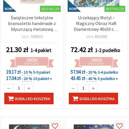
BESTSELLER
BESTSELLER
NOWY
NOWY
Świąteczne tekstylne
Urzekający Motyl –
bransoletki handmade z
Magiczny Obraz Haft
błyszczącą metalową
Diamentowy 40x50 cm,
zawieszką w kształcie
Okrągłe Błyszczące
SKU:
700910
SKU:
852490
choinki (kolor srebrny i
Diamenciki, Pełne
złoty) – mix wzorów,
Wypełnienie (Full Drill) z
21.30
zł
72.42
zł
1-4 pakiet
1-2 pudełko
zestaw 12 szt.
Elegancką Ramą –
XQYX86099
ZNIŻKI
ZNIŻKI
DLA ILOŚCI
DLA ILOŚCI
19.17 zł
57.94 zł
- 10 %
5-9 pakiet
- 20 %
3-4 pudełko
17.04 zł
43.45 zł
- 20 %
10 pakiet +
- 40 %
5 pudełko +
DODAJ DO KOSZYKA
DODAJ DO KOSZYKA