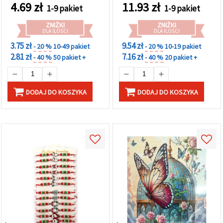
formowania – 20 szt.
4.69
zł
11.93
zł
1-9 pakiet
1-9 pakiet
ZNIŻKI
ZNIŻKI
DLA ILOŚCI
DLA ILOŚCI
3.75 zł
9.54 zł
- 20 %
10-49 pakiet
- 20 %
10-19 pakiet
2.81 zł
7.16 zł
- 40 %
50 pakiet +
- 40 %
20 pakiet +
DODAJ DO KOSZYKA
DODAJ DO KOSZYKA