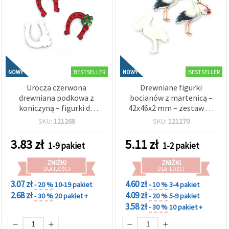
BESTSELLER
BESTSELLER
NOWY
NOWY
Urocza czerwona
Drewniane figurki
drewniana podkowa z
bocianów z martenicą –
koniczyną – figurki do
42x46x2 mm – zestaw 10
rękodzieła – 19x21x2 mm
szt.
SKU:
121268
SKU:
121270
– zestaw 10 szt.
3.83
zł
5.11
zł
1-9 pakiet
1-2 pakiet
ZNIŻKI
ZNIŻKI
DLA ILOŚCI
DLA ILOŚCI
3.07 zł
4.60 zł
- 20 %
10-19 pakiet
- 10 %
3-4 pakiet
2.68 zł
4.09 zł
- 30 %
20 pakiet +
- 20 %
5-9 pakiet
3.58 zł
- 30 %
10 pakiet +