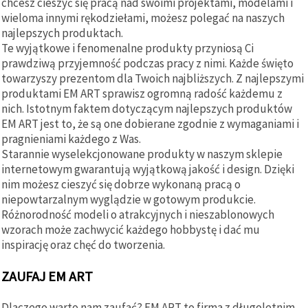
chcesz cieszyć się pracą nad swoimi projektami, modelami i
wieloma innymi rękodziełami, możesz polegać na naszych
najlepszych produktach.
Te wyjątkowe i fenomenalne produkty przyniosą Ci
prawdziwą przyjemność podczas pracy z nimi. Każde święto
towarzyszy prezentom dla Twoich najbliższych. Z najlepszymi
produktami EM ART sprawisz ogromną radość każdemu z
nich. Istotnym faktem dotyczącym najlepszych produktów
EM ART jest to, że są one dobierane zgodnie z wymaganiami i
pragnieniami każdego z Was.
Starannie wyselekcjonowane produkty w naszym sklepie
internetowym gwarantują wyjątkową jakość i design. Dzięki
nim możesz cieszyć się dobrze wykonaną pracą o
niepowtarzalnym wyglądzie w gotowym produkcie.
Różnorodność modeli o atrakcyjnych i nieszablonowych
wzorach może zachwycić każdego hobbystę i dać mu
inspirację oraz chęć do tworzenia.
ZAUFAJ EM ART
Dlaczego warto nam zaufać? EM ART to firma z długoletnim