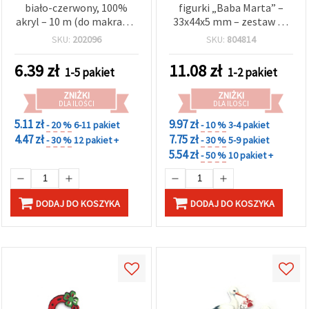
biało-czerwony, 100%
figurki „Baba Marta” –
akryl – 10 m (do makramy
33x44x5 mm – zestaw 10
i rękodzieła)
szt., mix wzorów do
SKU:
202096
SKU:
804814
rękodzieła i dekoracji DIY
6.39
zł
11.08
zł
1-5 pakiet
1-2 pakiet
ZNIŻKI
ZNIŻKI
DLA ILOŚCI
DLA ILOŚCI
5.11 zł
9.97 zł
- 20 %
6-11 pakiet
- 10 %
3-4 pakiet
4.47 zł
7.75 zł
- 30 %
12 pakiet +
- 30 %
5-9 pakiet
5.54 zł
- 50 %
10 pakiet +
DODAJ DO KOSZYKA
DODAJ DO KOSZYKA