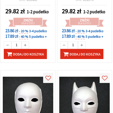
ozdobnej ramce DG-30126
eleganckiej ramce DG-
30128
29.82
zł
29.82
zł
1-2 pudełko
1-2 pudełko
ZNIŻKI
ZNIŻKI
DLA ILOŚCI
DLA ILOŚCI
23.86 zł
23.86 zł
- 20 %
3-4 pudełko
- 20 %
3-4 pudełko
17.89 zł
17.89 zł
- 40 %
5 pudełko +
- 40 %
5 pudełko +
DODAJ DO KOSZYKA
DODAJ DO KOSZYKA