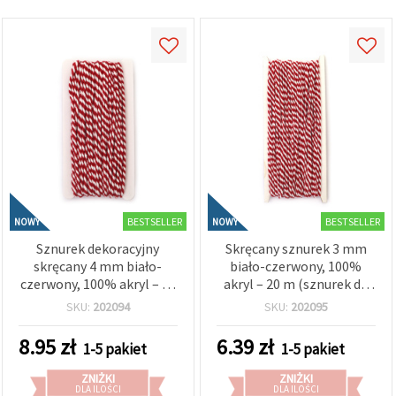
wyświetlać
bardziej
trafne treści
oraz
reklamy,
również
przy
wsparciu
naszych
partnerów
analitycznych
i
marketingowych.
Możesz
zgodzić się
BESTSELLER
BESTSELLER
NOWY
NOWY
na
używanie
Sznurek dekoracyjny
Skręcany sznurek 3 mm
wszystkich
skręcany 4 mm biało-
biało-czerwony, 100%
plików
czerwony, 100% akryl – 20
akryl – 20 m (sznurek do
cookie,
m
makramy i rękodzieła)
klikając
SKU:
202094
SKU:
202095
"Akceptuj
wszystkie!"
8.95
zł
6.39
zł
lub
1-5 pakiet
1-5 pakiet
wskazać
swoje
ZNIŻKI
ZNIŻKI
preferencje
DLA ILOŚCI
DLA ILOŚCI