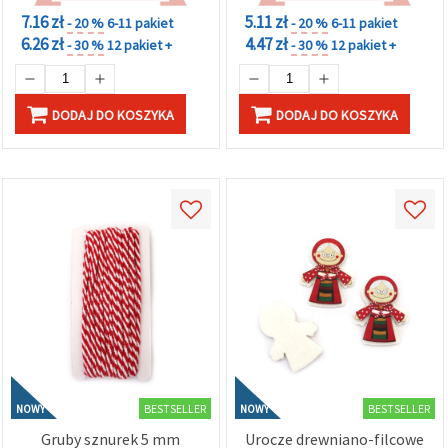
w
7.16 zł
5.11 zł
- 20 %
6-11 pakiet
- 20 %
6-11 pakiet
Ustawieniach,
wybierając
6.26 zł
4.47 zł
- 30 %
12 pakiet +
- 30 %
12 pakiet +
dany typ
plików
cookie i
klikając
DODAJ DO KOSZYKA
DODAJ DO KOSZYKA
przycisk
"Zapisz"
Akceptuj
wszystkie
Ustawienia
BESTSELLER
BESTSELLER
NOWY
NOWY
Gruby sznurek 5 mm
Urocze drewniano-filcowe