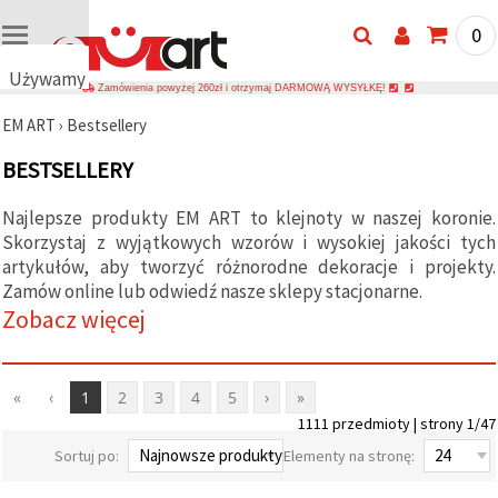
0
Używamy
Zamówienia powyżej 260zł i otrzymaj DARMOWĄ WYSYŁKĘ!
plików
EM ART
›
Bestsellery
cookie
🍪
BESTSELLERY
Używamy
plików
cookie i
Najlepsze produkty EM ART to klejnoty w naszej koronie.
podobnych
Skorzystaj z wyjątkowych wzorów i wysokiej jakości tych
technologii,
artykułów, aby tworzyć różnorodne dekoracje i projekty.
aby
zapewnić
Zamów online lub odwiedź nasze sklepy stacjonarne.
prawidłowe
Zobacz więcej
działanie
strony
internetowej,
poprawić
komfort
«
‹
1
2
3
4
5
›
»
korzystania
1111 przedmioty | strony 1/47
z niej oraz,
za Państwa
Sortuj po:
Elementy na stronę:
zgodą,
analizować
ruch i