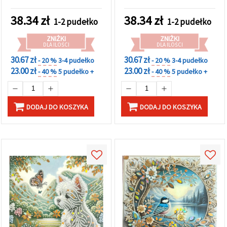
motyw śnieżki w
Perłowa Syrenka z
eleganckiej ramce LT-
Elegancką Ramką LT-3535
38.34
zł
38.34
zł
1-2 pudełko
1-2 pudełko
3540
ZNIŻKI
ZNIŻKI
DLA ILOŚCI
DLA ILOŚCI
30.67 zł
30.67 zł
- 20 %
3-4 pudełko
- 20 %
3-4 pudełko
23.00 zł
23.00 zł
- 40 %
5 pudełko +
- 40 %
5 pudełko +
DODAJ DO KOSZYKA
DODAJ DO KOSZYKA