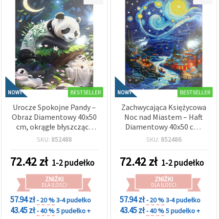
BESTSELLER
BESTSELLER
NOWY
NOWY
Urocze Spokojne Pandy –
Zachwycająca Księżycowa
Obraz Diamentowy 40x50
Noc nad Miastem – Haft
cm, okrągłe błyszczące
Diamentowy 40x50 cm,
diamenciki, pełne
okrągłe błyszczące
SKU:
852488
SKU:
852486
wyklejanie (Full Drill) z
diamenciki, Full Drill
elegancką ramą –
(pełne wyklejanie) z
72.42
zł
72.42
zł
1-2 pudełko
1-2 pudełko
XQYX86077
elegancką ramą –
XQYX86284
ZNIŻKI
ZNIŻKI
DLA ILOŚCI
DLA ILOŚCI
57.94 zł
57.94 zł
- 20 %
3-4 pudełko
- 20 %
3-4 pudełko
43.45 zł
43.45 zł
- 40 %
5 pudełko +
- 40 %
5 pudełko +