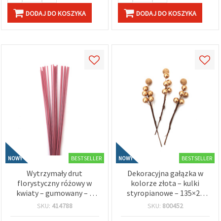
DODAJ DO KOSZYKA
DODAJ DO KOSZYKA
BESTSELLER
BESTSELLER
NOWY
NOWY
Wytrzymały drut
Dekoracyjna gałązka w
florystyczny różowy w
kolorze złota – kulki
kwiaty – gumowany – 2
styropianowe – 135×25
mm × ok. 40 cm –
mm – błyszcząca, lekka i
SKU:
414788
SKU:
800452
elastyczny i łatwy do
świąteczna – 12 szt.