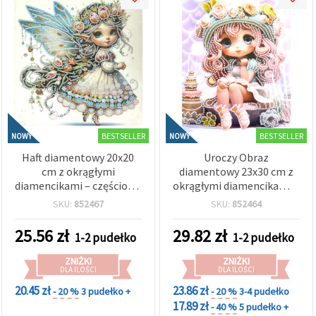
BESTSELLER
BESTSELLER
NOWY
NOWY
Haft diamentowy 20x20
Uroczy Obraz
cm z okrągłymi
diamentowy 23x30 cm z
diamencikami – częściowe
okrągłymi diamencikami –
wyklejanie, błyszczący
częściowe wyklejanie
SKU:
852467
SKU:
852464
wzór Mała Wróżka z
Sugar Girl z elegancką
elegancką ramką LT-034
ramką DG-30125
25.56
zł
29.82
zł
1-2 pudełko
1-2 pudełko
ZNIŻKI
ZNIŻKI
DLA ILOŚCI
DLA ILOŚCI
20.45 zł
23.86 zł
- 20 %
3 pudełko +
- 20 %
3-4 pudełko
17.89 zł
- 40 %
5 pudełko +