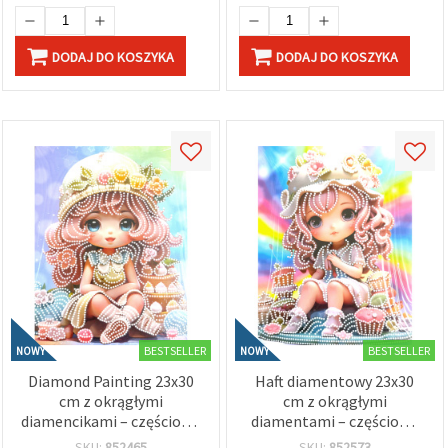
DODAJ DO KOSZYKA
DODAJ DO KOSZYKA
BESTSELLER
BESTSELLER
NOWY
NOWY
Diamond Painting 23x30
Haft diamentowy 23x30
cm z okrągłymi
cm z okrągłymi
diamencikami – częściowe
diamentami – częściowe
wyklejanie „Sugar Girl” w
wyklejanie „Sugar Girl” w
SKU:
852465
SKU:
852573