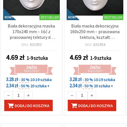
BESTSELLER
BESTSELLER
NOWY
NOWY
Biała dekoracyjna maska
Biała maska dekoracyjna
170x240 mm – liść z
160x250 mm – prasowana
prasowanej tektury do
tektura, kształt
DIY, decoupage i
superbohatera do DIY,
SKU:
831953
SKU:
831954
projektów plastycznych
rękodzieło i projekty
plastyczne
4.69
zł
4.69
zł
1-9 sztuka
1-9 sztuka
ZNIŻKI
ZNIŻKI
DLA ILOŚCI
DLA ILOŚCI
3.28 zł
3.28 zł
- 30 %
10-19 sztuka
- 30 %
10-19 sztuka
2.34 zł
2.34 zł
- 50 %
20 sztuka +
- 50 %
20 sztuka +
DODAJ DO KOSZYKA
DODAJ DO KOSZYKA