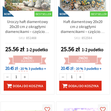
BESTSELLER
BESTSELLER
NOWY
NOWY
Uroczy haft diamentowy
Haft diamentowy 20x20
20x20 cm z okrągłymi
cm z okrągłymi
diamencikami – częściowe
diamencikami – częściowe
wyklejanie, puszysty biały
wyklejanie „Niebieski
SKU:
852468
SKU:
852584
szczeniak, elegancka
Poranek” z elegancką
ramka LT-033
ramką LT-035
25.56
zł
25.56
zł
1-2 pudełko
1-2 pudełko
ZNIŻKI
ZNIŻKI
DLA ILOŚCI
DLA ILOŚCI
20.45 zł
20.45 zł
- 20 %
3 pudełko +
- 20 %
3 pudełko +
DODAJ DO KOSZYKA
DODAJ DO KOSZYKA