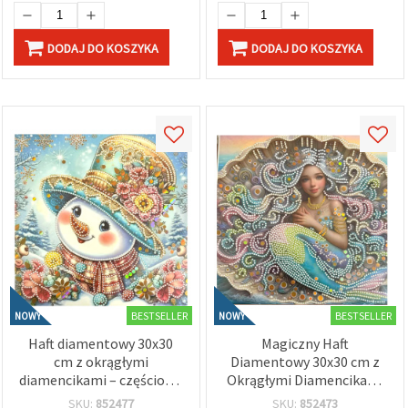
DODAJ DO KOSZYKA
DODAJ DO KOSZYKA
BESTSELLER
BESTSELLER
NOWY
NOWY
Haft diamentowy 30x30
Magiczny Haft
cm z okrągłymi
Diamentowy 30x30 cm z
diamencikami – częściowe
Okrągłymi Diamencikami
wyklejanie, kolorowy
– Częściowe Wyklejanie
SKU:
852477
SKU:
852473