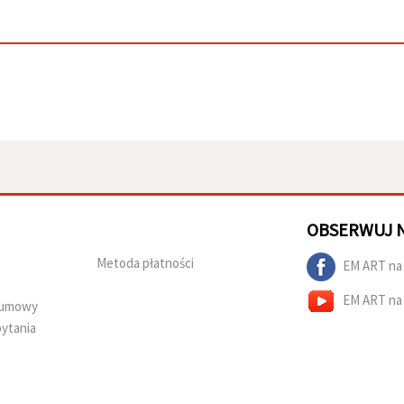
OBSERWUJ 
Metoda płatności
EM ART na
EM ART na
d umowy
ytania