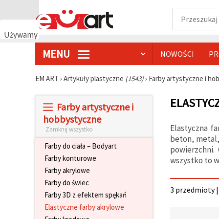
Używamy
plików
MENU
NOWOŚCI
PR
cookie
🍪
Używamy
EM ART
›
Artykuły plastyczne
(1543)
›
Farby artystyczne i h
plików
cookie i
ELASTYCZ
podobnych
Farby artystyczne i
technologii,
aby
hobbystyczne
zapewnić
Elastyczna f
Zamknij wszystko
prawidłowe
beton, metal,
działanie
Farby do ciała – Bodyart
strony
powierzchni.
internetowej,
Farby konturowe
wszystko to 
poprawić
Farby akrylowe
komfort
korzystania
Farby do świec
z niej oraz,
3 przedmioty |
Farby 3D z efektem spękań
za Państwa
zgodą,
Elastyczne farby akrylowe
analizować
ruch i