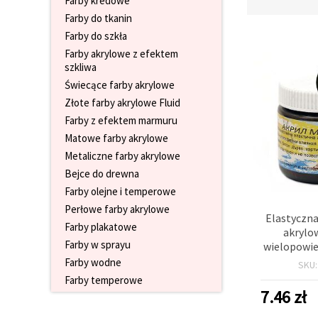
Farby kredowe
wyświetlać
Farby do tkanin
bardziej
trafne treści
Farby do szkła
oraz
Farby akrylowe z efektem
reklamy,
szkliwa
również
przy
Świecące farby akrylowe
wsparciu
naszych
Złote farby akrylowe Fluid
partnerów
Farby z efektem marmuru
analitycznych
i
Matowe farby akrylowe
marketingowych.
Metaliczne farby akrylowe
Możesz
Bejce do drewna
zgodzić się
na
Farby olejne i temperowe
używanie
Perłowe farby akrylowe
wszystkich
Elastyczna
plików
Farby plakatowe
akrylo
cookie,
klikając
Farby w sprayu
wielopowie
"Akceptuj
płótna, dre
Farby wodne
SKU
wszystkie!"
proje
lub
Farby temperowe
wskazać
7.46
zł
swoje
preferencje