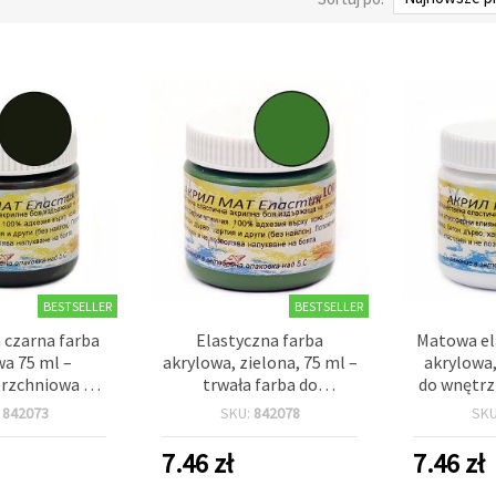
BESTSELLER
BESTSELLER
 czarna farba
Elastyczna farba
Matowa el
wa 75 ml –
akrylowa, zielona, 75 ml –
akrylowa,
rzchniowa do
trwała farba do
do wnętrz 
wna, papieru i
rękodzieła do płótna,
odporna
:
842073
SKU:
842078
SK
któw DIY
drewna, papieru i
atmosfer
projektów DIY
przyczepn
7.46
zł
7.46
zł
papier