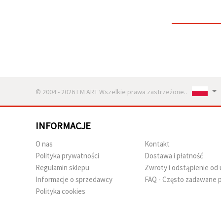
w
Ustawieniach,
wybierając
dany typ
plików
cookie i
klikając
przycisk
"Zapisz"
© 2004 - 2026 EM ART Wszelkie prawa zastrzeżone..
Akceptuj
wszystkie
Ustawienia
INFORMACJE
O nas
Kontakt
Polityka prywatności
Dostawa i płatność
Regulamin sklepu
Zwroty i odstąpienie o
Informacje o sprzedawcy
FAQ - Często zadawane p
Polityka cookies