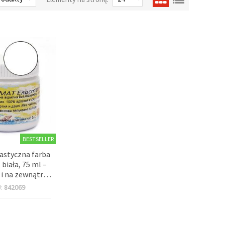
BESTSELLER
astyczna farba
 biała, 75 ml –
i na zewnątrz,
 na warunki
U:
842069
yczne, silna
ość do drewna,
u i betonu