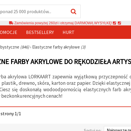
Zamówienia powyżej 260zł i otrzymaj DARMOWĄ WYSYŁKĘ!
OMOCJE
BESTSELLERY
HURT
obbystyczne
(846)
›
Elastyczne farby akrylowe
(3)
NE FARBY AKRYLOWE DO RĘKODZIEŁA ARTY
arba akrylowa LORKAART zapewnia wyjątkową przyczepność do
 plastik, drewno, skóra, karton oraz papier. Dzięki elastyczne
 Ciesz się doskonałą wodoodpornością elastycznych farb ak
w bezkonkurencyjnych cenach!
 strony 1/1
Sortuj po: