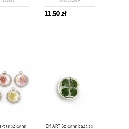
U:
111117
SKU:
152039
eszane
11.50
zł
zysta szklana
EM ART Szklana baza do