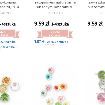
 wykonana,
zatopionymi naturalnymi
zawieszka
jadeitu, 8x14
suszonymi kwiatami do
suszonymi
 – komponent
wyrobu biżuterii, 34×28×9
kolorów
:
845699
SKU:
111111
SK
eryjny do
mm, otwór 4 mm, mix
biżuterii
w, kolczyków i
34×28×9
9.59
zł
9.59
zł
-4 sztuka
1-4 sztuka
soletek
NIŻKI
ZNIŻKI
 ILOŚCI
DLA ILOŚCI
7.67 zł
%
5-9 sztuka
- 20 %
5 sztuka +
%
10 sztuka +