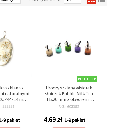
BESTSELLER
ka szklana z
Uroczy szklany wisiorek
mi naturalnymi
słoiczek Bubble Milk Tea
 25×44×14 mm,
11x20 mm z otworem 1
ii i rękodzieła
mm, mix kolorów – 5 szt.
U:
111118
SKU:
603182
(DIY)
– do biżuterii, breloków i
kreatywnych projektów
4.69
zł
1-9 pakiet
1-9 pakiet
DIY