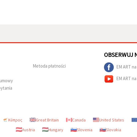
OBSERWUJ 
Metoda płatności
EM ART na
EM ART na
d umowy
ytania
Κύπρος
Great Britain
Canada
United States
Austria
Hungary
Slovenia
Slovakia