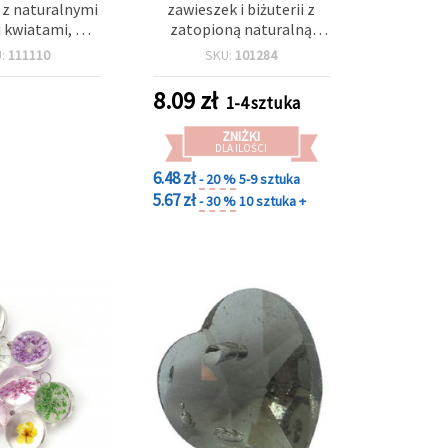
 z naturalnymi
zawieszek i biżuterii z
 kwiatami, mix
zatopioną naturalną
, do wyrobu
koniczyną, mieszane
U:
111110
SKU:
101284
 i rękodzieła,
kolory, 18–20×10–14 mm
 mm, otwór 4
8.09
zł
1-4 sztuka
mm
ZNIŻKI
DLA ILOŚCI
6.48 zł
- 20 %
5-9 sztuka
5.67 zł
- 30 %
10 sztuka +