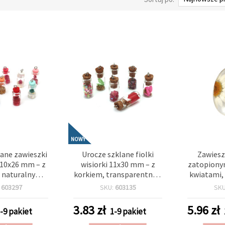
NOWY
lane zawieszki
Urocze szklane fiolki
Zawiesz
 10x26 mm – z
wisiorki 11x30 mm – z
zatopiony
 naturalnymi
korkiem, transparentne z
kwiatami,
otwór 1,5 mm,
mieszanym wypełnieniem
do biżuter
:
603297
SKU:
603135
SK
ów, komplet 2
(mix), otwór 1,5 mm,
eleganckiej
zestaw 2 szt. do ręcznie
3.83
zł
5.96
zł
-9 pakiet
1-9 pakiet
andmade, DIY i
robionej biżuterii,
a, na prezent
dekoracji prezentów i