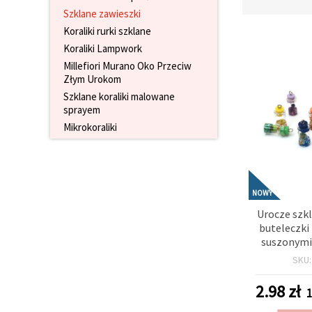
wyświetlać
Szklane zawieszki
bardziej
Koraliki rurki szklane
trafne treści
oraz
Koraliki Lampwork
reklamy,
Millefiori Murano Oko Przeciw
również
przy
Złym Urokom
wsparciu
Szklane koraliki malowane
naszych
sprayem
partnerów
analitycznych
Mikrokoraliki
i
marketingowych.
Możesz
zgodzić się
na
NOWY
używanie
wszystkich
Urocze szk
plików
buteleczki
cookie,
klikając
suszonymi
"Akceptuj
kwiatami, 
SKU
wszystkie!"
MIX kolor
lub
szt. do 
wskazać
2.98
zł
1
swoje
biżuterii h
preferencje
rękodzieł