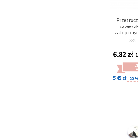
Przezrocz
zawieszk
zatopiony
kwiatem
SKU
kolory,
6.82
zł
1
Z
DLA
5.45 zł
- 20 