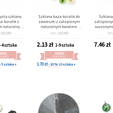
ysta szklana
Szklana baza-koralik do
Szklana
a-koralik z
zawieszki z zatopionym
zatopiony
m naturalnym
naturalnym kwiatem,
suszonymi
, mieszane
mieszane kolory, 12×11
kolorów, 
:
101280
SKU:
101263
SK
 20×16 mm
mm – do tworzenia
biżuteri
biżuterii i rękodzieła
2.13
zł
7.46
zł
-4 sztuka
1-9 sztuka
NIŻKI
ZNIŻKI
 ILOŚCI
DLA ILOŚCI
1.70 zł
%
5 sztuka +
- 20 %
10 sztuka +