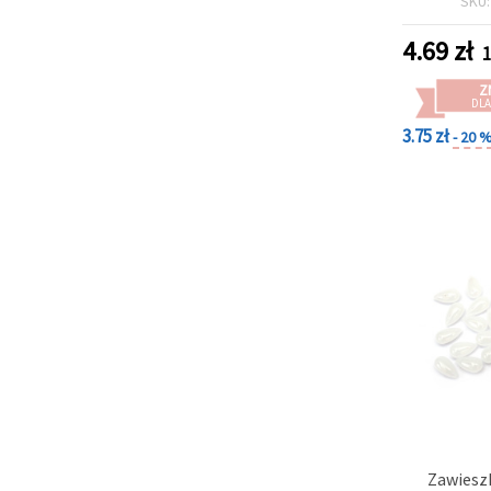
SKU
otwór Ø 1,
(do biżuter
4.69
zł
1
Z
DLA
3.75 zł
- 20 
Zawiesz