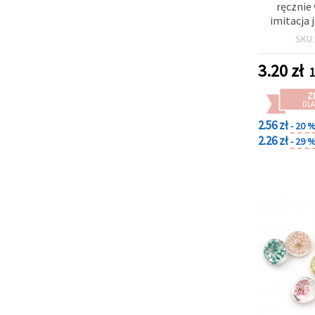
ręcznie
imitacja 
mm, 1 szt.
SKU
biżut
naszyjnikó
3.20
zł
1
bran
Z
DLA
2.56 zł
- 20 
2.26 zł
- 29 