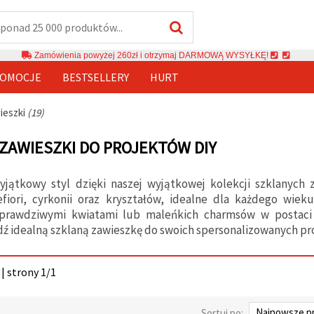
Zamówienia powyżej 260zł i otrzymaj DARMOWĄ WYSYŁKĘ!
OMOCJE
BESTSELLERY
HURT
ieszki
(19)
ZAWIESZKI DO PROJEKTÓW DIY
yjątkowy styl dzięki naszej wyjątkowej kolekcji szklanych
efiori, cyrkonii oraz kryształów, idealne dla każdego wiek
prawdziwymi kwiatami lub maleńkich charmsów w postaci 
ź idealną szklaną zawieszkę do swoich spersonalizowanych pr
| strony 1/1
Sortuj po: