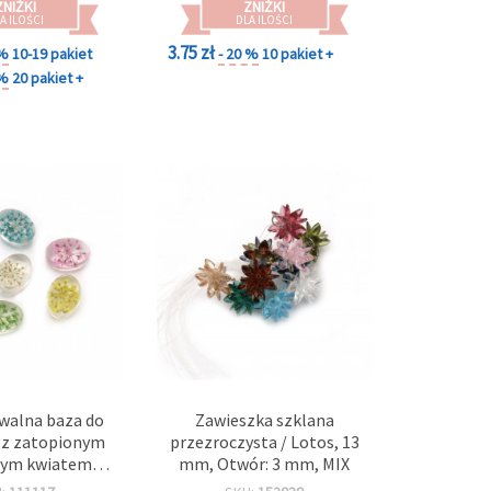
ZNIŻKI
ZNIŻKI
A ILOŚCI
DLA ILOŚCI
3.75 zł
 %
10-19 pakiet
- 20 %
10 pakiet +
 %
20 pakiet +
walna baza do
Zawieszka szklana
 z zatopionym
przezroczysta / Lotos, 13
nym kwiatem,
mm, Otwór: 3 mm, MIX
mm, kolory