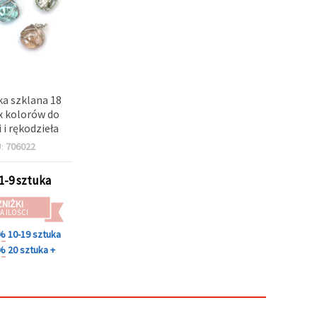
a szklana 18
 kolorów do
i i rękodzieła
U:
706022
1-9 sztuka
ZNIŻKI
A ILOŚCI
 %
10-19 sztuka
 %
20 sztuka +