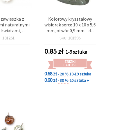
 zawieszka z
Kolorowy kryształowy
mi naturalnymi
wisiorek serce 10 x 10 x 5,6
 kwiatami, mix
mm, otwór 0,9 mm – do
28x20 mm — do
biżuterii i rękodzieła
U:
101261
SKU:
101596
i i rękodzieła
0.85
zł
1-9 sztuka
ZNIŻKI
DLA ILOŚCI
0.68 zł
- 20 %
10-19 sztuka
0.60 zł
- 30 %
20 sztuka +