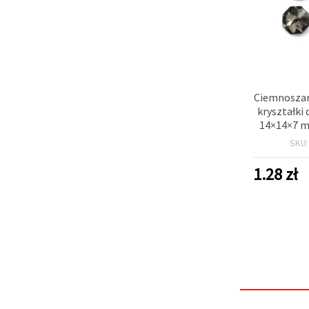
Ciemnoszar
kryształki 
14×14×7 m
mm —
SKU
1.28
zł