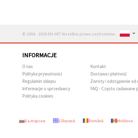
© 2004 - 2026 EM ART Wszelkie prawa zastrzeżone..
INFORMACJE
O nas
Kontakt
Polityka prywatności
Dostawa i płatność
Regulamin sklepu
Zwroty i odstąpienie o
Informacje o sprzedawcy
FAQ - Często zadawane p
Polityka cookies
Български
Ελληνικά
Română
Moldova