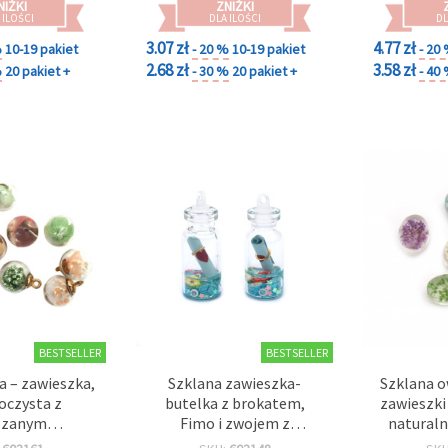
NIŻKI
ZNIŻKI
kreatywnych projektów
 ILOŚCI
DLA ILOŚCI
DL
DIY
3.07 zł
4.77 zł
%
10-19 pakiet
- 20 %
10-19 pakiet
- 20
2.68 zł
3.58 zł
%
20 pakiet +
- 30 %
20 pakiet +
- 40
BESTSELLER
BESTSELLER
a – zawieszka,
Szklana zawieszka-
Szklana o
oczysta z
butelka z brokatem,
zawieszki
szanym
Fimo i zwojem z
natural
em, 16×20 mm,
wiadomością, 16×41 mm,
18×13 