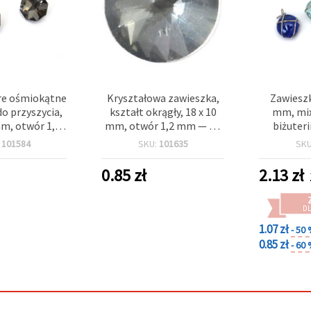
e ośmiokątne
Kryształowa zawieszka,
Zawieszk
do przyszycia,
kształt okrągły, 18 x 10
mm, mix
m, otwór 1,5
mm, otwór 1,2 mm — do
biżuteri
 4 szt.
biżuterii i rękodzieła
:
101584
SKU:
101635
SK
0.85
zł
2.13
zł
DL
1.07 zł
- 50
0.85 zł
- 60