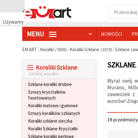
Używamy
plików
MENU
NOWOŚCI
PR
cookie
🍪
Używamy
EM ART
›
Koraliki
(7695)
›
Koraliki Szklane
(1573)
›
Szklane zaw
plików
cookie i
SZKLANE 
podobnych
Koraliki Szklane
technologii,
aby
Zamknij wszystko
zapewnić
Wyraź swój w
prawidłowe
Szklane koraliki drobne
Murano, Mill
działanie
Sznury kryształków
strony
zawieszek z 
fasetowanych
internetowej,
wzorów! Znajd
poprawić
Koraliki matowe i gumowe
komfort
Sznury koralików szklanych
korzystania
z niej oraz,
19 przedmioty 
Koraliki szklane sieczka
za Państwa
zgodą,
Koraliki Szklane Kryształki
analizować
Szklane koraliki perłowe
ruch i