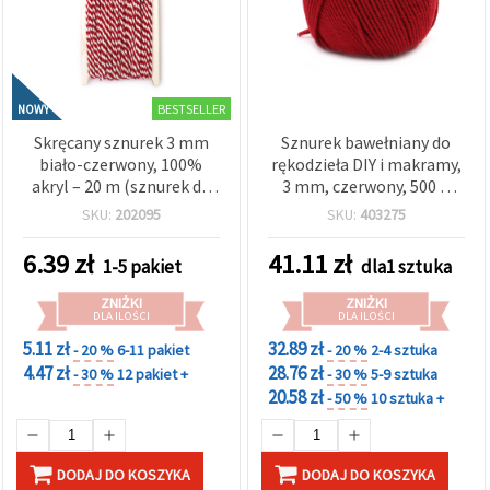
wyświetlać
bardziej
trafne treści
oraz
reklamy,
również
BESTSELLER
NOWY
przy
wsparciu
Skręcany sznurek 3 mm
Sznurek bawełniany do
naszych
biało-czerwony, 100%
rękodzieła DIY i makramy,
partnerów
akryl – 20 m (sznurek do
3 mm, czerwony, 500 g
analitycznych
makramy i rękodzieła)
(~135 m)
i
SKU:
202095
SKU:
403275
marketingowych.
Możesz
6.39
zł
41.11
zł
1-5 pakiet
dla1 sztuka
zgodzić się
na
ZNIŻKI
ZNIŻKI
używanie
DLA ILOŚCI
DLA ILOŚCI
wszystkich
plików
5.11 zł
32.89 zł
- 20 %
6-11 pakiet
- 20 %
2-4 sztuka
cookie,
4.47 zł
28.76 zł
- 30 %
12 pakiet +
- 30 %
5-9 sztuka
klikając
"Akceptuj
20.58 zł
- 50 %
10 sztuka +
wszystkie!"
lub
wskazać
swoje
DODAJ DO KOSZYKA
DODAJ DO KOSZYKA
preferencje