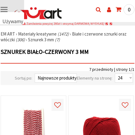
0
Używamy
Zamówienia powyżej 260zł i otrzymaj DARMOWĄ WYSYŁKĘ!
plików
EM ART
›
Materiały kreatywne
(1472)
›
Białe i czerwone sznurki oraz
cookie
włóczki
(306)
›
Sznurek 3 mm
(7)
🍪
Używamy
SZNUREK BIAŁO-CZERWONY 3 MM
plików
cookie i
podobnych
technologii,
7 przedmioty | strony 1/1
aby
zapewnić
Sortuj po:
Elementy na stronę:
prawidłowe
działanie
strony
internetowej,
poprawić
komfort
korzystania
z niej oraz,
za Państwa
zgodą,
analizować
ruch i