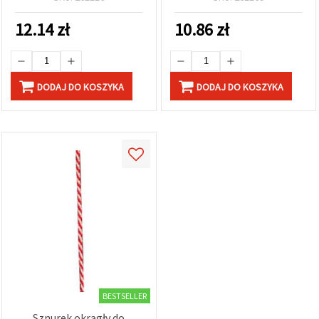
do martenic, biżuterii i
dekoracji
12.14
zł
10.86
zł
DODAJ DO KOSZYKA
DODAJ DO KOSZYKA
BESTSELLER
Sznurek okrągły do