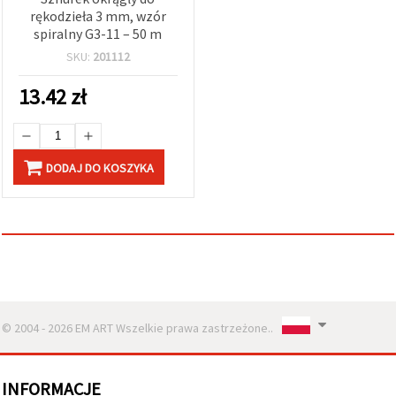
rękodzieła 3 mm, wzór
spiralny G3-11 – 50 m
SKU:
201112
13.42
zł
DODAJ DO KOSZYKA
© 2004 - 2026 EM ART Wszelkie prawa zastrzeżone..
INFORMACJE