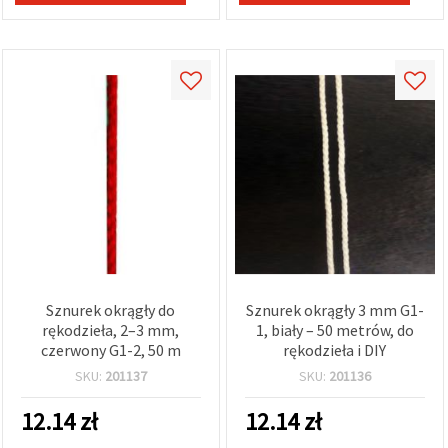
w
Ustawieniach,
wybierając
dany typ
plików
cookie i
klikając
przycisk
"Zapisz"
Akceptuj
wszystkie
Ustawienia
Sznurek okrągły do
Sznurek okrągły 3 mm G1-
rękodzieła, 2–3 mm,
1, biały – 50 metrów, do
czerwony G1-2, 50 m
rękodzieła i DIY
SKU:
201137
SKU:
201136
12.14
zł
12.14
zł