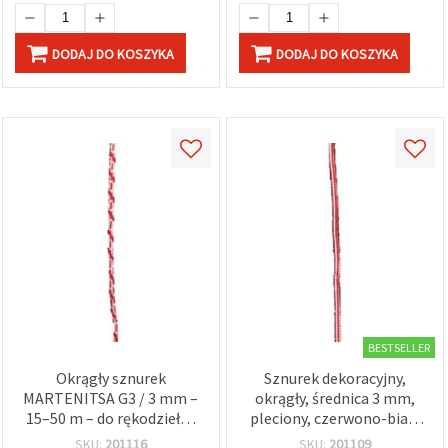
DODAJ DO KOSZYKA
DODAJ DO KOSZYKA
BESTSELLER
Okrągły sznurek
Sznurek dekoracyjny,
MARTENITSA G3 / 3 mm –
okrągły, średnica 3 mm,
15–50 m – do rękodzieła i
pleciony, czerwono-biały
dekoracji DIY
(Kod G3-13), rolka 50 m –
SKU:
201116
SKU:
201109