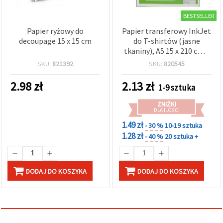
BESTSELLER
Papier ryżowy do
Papier transferowy InkJet
decoupage 15 x 15 cm
do T-shirtów (jasne
tkaniny), A5 15 x 210 cm –
1 szt.
SKU:
821392
SKU:
820545
2.98
zł
2.13
zł
1-9 sztuka
ZNIŻKI
DLA ILOŚCI
1.49 zł
- 30 %
10-19 sztuka
1.28 zł
- 40 %
20 sztuka +
DODAJ DO KOSZYKA
DODAJ DO KOSZYKA