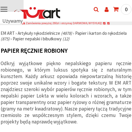
0
Używamy
Zamówienia powyżej 260zł i otrzymaj DARMOWĄ WYSYŁKĘ!
plików
EM ART
›
Artykuły rękodzielnicze
(4878)
›
Papier i karton do rękodzieła
cookie
(875)
›
Papier nepalski i bibułkowy
(12)
🍪
Używamy
PAPIER RĘCZNIE ROBIONY
plików
cookie i
podobnych
Odkryj wyjątkowe piękno nepalskiego papieru ręcznie
technologii,
robionego, w którym luksus spotyka się z naturalnym
aby
zapewnić
kunsztem. Każdy arkusz opowiada niepowtarzalną historię
prawidłowe
poprzez swoje unikalne wzory i bogate tekstury. W EM ART
działanie
znajdziesz szeroki wybór papierów ręcznie robionych, w tym
strony
internetowej,
nepalski papier Lokta w wielu kolorach i wzorach, a także
poprawić
papier transparentny oraz papier ryżowy o różnej gramaturze
komfort
(gramy na metr kwadratowy). Nasze papiery łączą tradycyjne
korzystania
z niej oraz,
rzemiosło ze współczesnym stylem, dzięki czemu Twoje
za Państwa
projekty będą naprawdę wyjątkowe.
zgodą,
analizować
ruch i