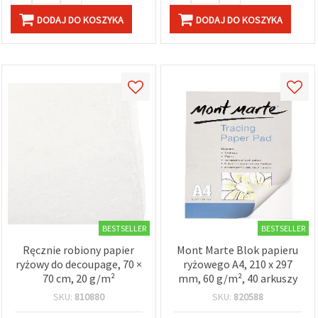
DODAJ DO KOSZYKA
DODAJ DO KOSZYKA
BESTSELLER
BESTSELLER
Ręcznie robiony papier
Mont Marte Blok papieru
ryżowy do decoupage, 70 ×
ryżowego A4, 210 x 297
70 cm, 20 g/m²
mm, 60 g/m², 40 arkuszy
SKU:
810880
SKU:
820588