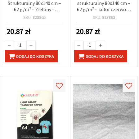
Strukturalny 80x140 cm –
strukturalny 80x140 cm –
62 g/m² – Zielony –
62 g/m² – kolor czerwony
Idealny do Decoupage,
– idealny do decoupage,
SKU:
823865
SKU:
823863
Scrapbookingu i
scrapbookingu,
Kreatywnych Projektów
rękodzieła i dekoracji DIY
20.87
zł
20.87
zł
DIY
DODAJ DO KOSZYKA
DODAJ DO KOSZYKA