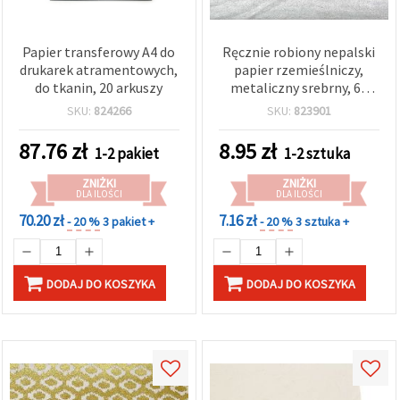
Papier transferowy A4 do
Ręcznie robiony nepalski
drukarek atramentowych,
papier rzemieślniczy,
do tkanin, 20 arkuszy
metaliczny srebrny, 60
g/m², arkusz 50 x 75 cm –
SKU:
824266
SKU:
823901
idealny do scrapbookingu,
origami, cardmakingu,
87.76
zł
8.95
zł
1-2 pakiet
1-2 sztuka
decoupage’u i pakowania
prezentów
ZNIŻKI
ZNIŻKI
DLA ILOŚCI
DLA ILOŚCI
70.20 zł
7.16 zł
- 20 %
3 pakiet +
- 20 %
3 sztuka +
DODAJ DO KOSZYKA
DODAJ DO KOSZYKA