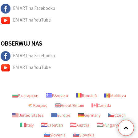
EM ART na Facebooku
EM ART na YouTube
OBSERWUJ NAS
EM ART na Facebooku
EM ART na YouTube
Български
Ελληνικά
Română
Moldova
Κύπρος
Great Britain
Canada
United States
Europe
Germany
Czech
Italy
Croatian
Austria
Hungary
Slovenia
Slovakia