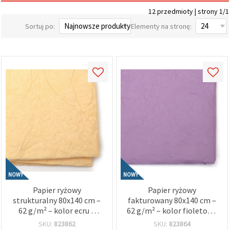
wyświetlać
12 przedmioty | strony 1/1
bardziej
trafne treści
Sortuj po:
Elementy na stronę:
oraz
reklamy,
również
przy
wsparciu
naszych
partnerów
analitycznych
i
marketingowych.
Możesz
zgodzić się
na
używanie
wszystkich
plików
cookie,
NOWY
NOWY
klikając
"Akceptuj
Papier ryżowy
Papier ryżowy
wszystkie!"
strukturalny 80x140 cm –
fakturowany 80x140 cm –
lub
wskazać
62 g/m² – kolor ecru –
62 g/m² – kolor fioletowy
swoje
idealny do decoupage,
– idealny do decoupage,
SKU:
823862
SKU:
823864
preferencje