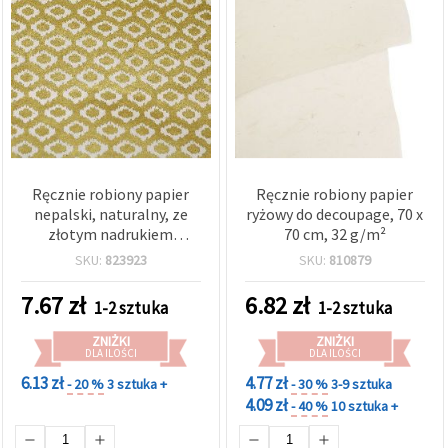
Ręcznie robiony papier
Ręcznie robiony papier
nepalski, naturalny, ze
ryżowy do decoupage, 70 x
złotym nadrukiem
70 cm, 32 g/m²
dmuchawca, 60 g, 50x76
SKU:
823923
SKU:
810879
cm – 1 arkusz
7.67
zł
6.82
zł
1-2 sztuka
1-2 sztuka
ZNIŻKI
ZNIŻKI
DLA ILOŚCI
DLA ILOŚCI
6.13 zł
4.77 zł
- 20 %
3 sztuka +
- 30 %
3-9 sztuka
4.09 zł
- 40 %
10 sztuka +