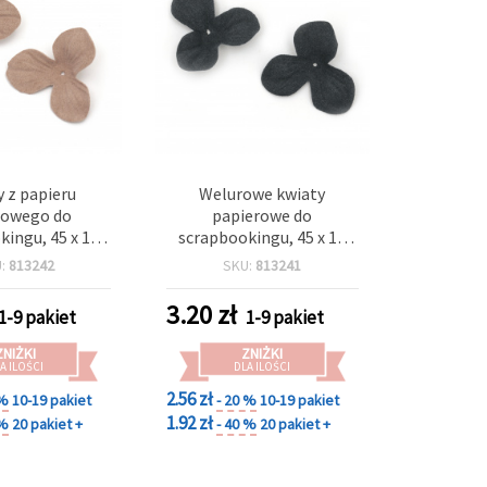
 z papieru
Welurowe kwiaty
rowego do
papierowe do
ingu, 45 x 10
scrapbookingu, 45 x 10
elowy Popiół
mm, pastelowy
U:
813242
SKU:
813241
 - 10 szt.
ciemnoniebieski – 10 szt.
3.20
zł
1-9 pakiet
1-9 pakiet
ZNIŻKI
ZNIŻKI
A ILOŚCI
DLA ILOŚCI
2.56 zł
 %
10-19 pakiet
- 20 %
10-19 pakiet
1.92 zł
 %
20 pakiet +
- 40 %
20 pakiet +