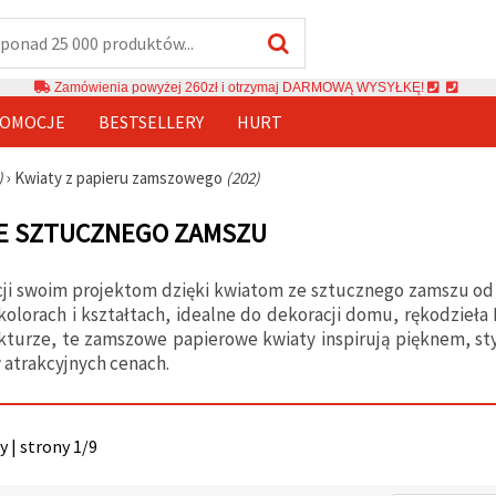
Zamówienia powyżej 260zł i otrzymaj DARMOWĄ WYSYŁKĘ!
OMOCJE
BESTSELLERY
HURT
)
›
Kwiaty z papieru zamszowego
(202)
ZE SZTUCZNEGO ZAMSZU
cji swoim projektom dzięki kwiatom ze sztucznego zamszu od
kolorach i kształtach, idealne do dekoracji domu, rękodzieła 
akturze, te zamszowe papierowe kwiaty inspirują pięknem, st
 atrakcyjnych cenach.
 | strony 1/9