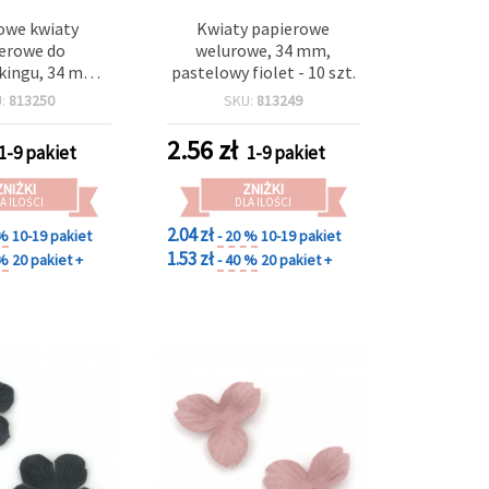
owe kwiaty
Kwiaty papierowe
erowe do
welurowe, 34 mm,
kingu, 34 mm,
pastelowy fiolet - 10 szt.
błękit, 10 szt.
U:
813250
SKU:
813249
2.56
zł
1-9 pakiet
1-9 pakiet
ZNIŻKI
ZNIŻKI
A ILOŚCI
DLA ILOŚCI
2.04 zł
 %
10-19 pakiet
- 20 %
10-19 pakiet
1.53 zł
 %
20 pakiet +
- 40 %
20 pakiet +