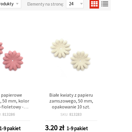
Elementy na stronę:
 papierowe
Białe kwiaty z papieru
 50 mm, kolor
zamszowego, 50 mm,
fioletowy -
opakowanie 10 szt.
nie 10 szt.
U:
813286
SKU:
813283
3.20
zł
1-9 pakiet
1-9 pakiet