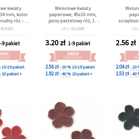
we kwiaty
Welurowe kwiaty
Welur
 34 mm, kolor
papierowe, 45x10 mm,
papi
rudny róż – 10
jasny pastelowy róż, 10
scrapboo
szt.
szt.
pastelowy 
:
813251
SKU:
813240
SK
3.20
zł
2.56
zł
-9 pakiet
1-9 pakiet
NIŻKI
ZNIŻKI
 ILOŚCI
DLA ILOŚCI
DL
2.56 zł
2.04 zł
%
10-19 pakiet
- 20 %
10-19 pakiet
- 20
1.92 zł
1.53 zł
%
20 pakiet +
- 40 %
20 pakiet +
- 40