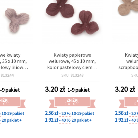
we kwiaty
Kwiaty papierowe
Kwiaty
, 35 x 10 mm,
welurowe, 45 x 10 mm,
welu
lowy liliowy –
kolor pastelowy ciemny
scrapbook
 szt.
cyklamen – 10 szt.
mm, past
:
813244
SKU:
813243
SK
Róży
3.20
zł
3.20
zł
-9 pakiet
1-9 pakiet
NIŻKI
ZNIŻKI
 ILOŚCI
DLA ILOŚCI
DL
2.56 zł
2.56 zł
%
10-19 pakiet
- 20 %
10-19 pakiet
- 20
1.92 zł
1.92 zł
%
20 pakiet +
- 40 %
20 pakiet +
- 40