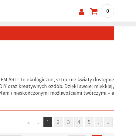
0
 EM ART! Te ekologiczne, sztuczne kwiaty dostępne
DIY oraz kreatywnych ozdób. Dzięki swojej miękkiej,
ylem i nieskończonymi możliwościami twórczymi – a
«
‹
1
2
3
4
5
›
»