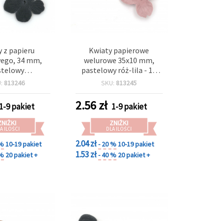
 z papieru
Kwiaty papierowe
ego, 34 mm,
welurowe 35x10 mm,
stelowy
pastelowy róż-lila - 10
ieski - 10 szt.
szt.
U:
813246
SKU:
813245
2.56
zł
1-9 pakiet
1-9 pakiet
ZNIŻKI
ZNIŻKI
A ILOŚCI
DLA ILOŚCI
2.04 zł
 %
10-19 pakiet
- 20 %
10-19 pakiet
1.53 zł
 %
20 pakiet +
- 40 %
20 pakiet +