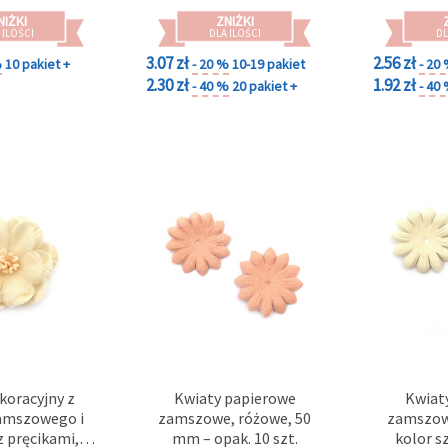
NIŻKI
ZNIŻKI
 ILOŚCI
DLA ILOŚCI
DL
3.07 zł
2.56 zł
%
10 pakiet +
- 20 %
10-19 pakiet
- 20
2.30 zł
1.92 zł
- 40 %
20 pakiet +
- 40
koracyjny z
Kwiaty papierowe
Kwiaty
amszowego i
zamszowe, różowe, 50
zamszow
z pręcikami,
mm – opak. 10 szt.
kolor s