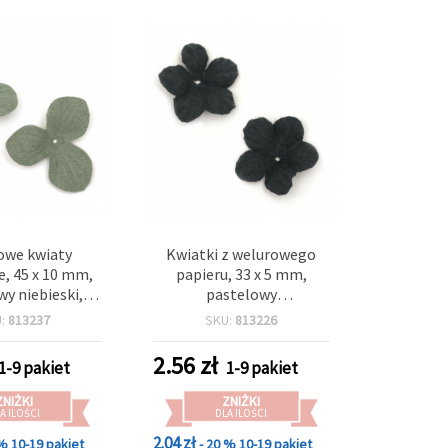
owe kwiaty
Kwiatki z welurowego
, 45 x 10 mm,
papieru, 33 x 5 mm,
wy niebieski,
pastelowy
nie 10 szt.
ciemnoniebieski – 10 szt.
U:
813237
SKU:
813226
2.56
zł
1-9 pakiet
1-9 pakiet
ZNIŻKI
ZNIŻKI
A ILOŚCI
DLA ILOŚCI
2.04 zł
 %
10-19 pakiet
- 20 %
10-19 pakiet