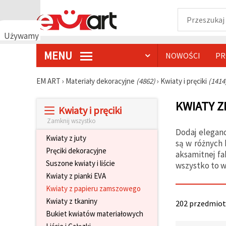
Używamy
plików
MENU
NOWOŚCI
PR
cookie
🍪
Używamy
EM ART
›
Materiały dekoracyjne
(4862)
›
Kwiaty i pręciki
(1414
plików
cookie i
KWIATY 
podobnych
Kwiaty i pręciki
technologii,
aby
Zamknij wszystko
zapewnić
Dodaj elegan
prawidłowe
Kwiaty z juty
są w różnych 
działanie
Pręciki dekoracyjne
strony
aksamitnej f
internetowej,
Suszone kwiaty i liście
wszystko to w
poprawić
Kwiaty z pianki EVA
komfort
korzystania
Kwiaty z papieru zamszowego
z niej oraz,
Kwiaty z tkaniny
za Państwa
202 przedmioty
zgodą,
Bukiet kwiatów materiałowych
analizować
ruch i