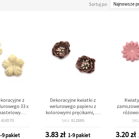
Sortuj po:
ekoracyjne z
Dekoracyjne kwiatki z
Kwiaty
lurowego 33 x
welurowego papieru z
zamszowe,
pastelowy
kolorowymi pręcikami, 30
różowo-
ki - 10 szt.
x 20 mm, pastelowy róż
opakowa
:
416570
SKU:
812886
SK
popielaty (ash rose) - 2
szt.
3.83
zł
3.20
zł
-9 pakiet
1-9 pakiet