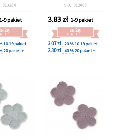
 10 szt. do
x 20 mm, pastelowy szary
U:
813284
SKU:
812885
pbookingu
- 2 szt.
3.83
zł
1-9 pakiet
1-9 pakiet
ZNIŻKI
ZNIŻKI
A ILOŚCI
DLA ILOŚCI
3.07 zł
 %
10-19 pakiet
- 20 %
10-19 pakiet
2.30 zł
 %
20 pakiet +
- 40 %
20 pakiet +