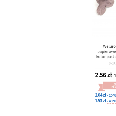
Weluro
papierowe
kolor paste
10
SKU
2.56
zł
1
Z
DLA
2.04 zł
- 20 
1.53 zł
- 40 