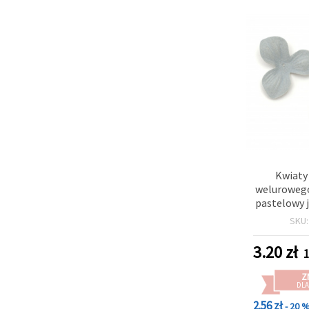
Kwiaty
welurowego
pastelowy 
– 1
SKU
3.20
zł
1
Z
DLA
2.56 zł
- 20 