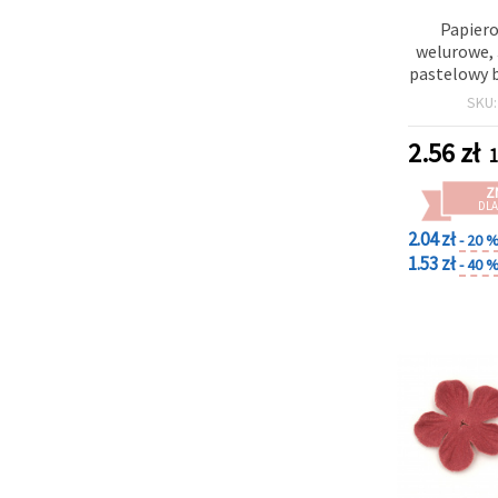
Papiero
welurowe,
pastelowy b
SKU
2.56
zł
1
Z
DLA
2.04 zł
- 20 
1.53 zł
- 40 