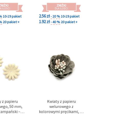
ZNIŻKI
ZNIŻKI
A ILOŚCI
DLA ILOŚCI
2.56 zł
 %
10-19 pakiet
- 20 %
10-19 pakiet
1.92 zł
 %
20 pakiet +
- 40 %
20 pakiet +
 z papieru
Kwiaty z papieru
ego, 50 mm,
welurowego z
zampański –
kolorowymi pręcikami, 30