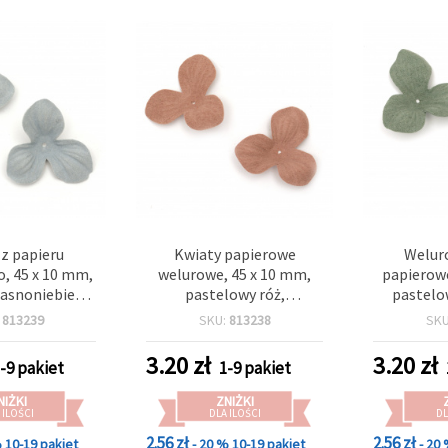
 z papieru
Kwiaty papierowe
Welur
, 45 x 10 mm,
welurowe, 45 x 10 mm,
papierowe
jasnoniebieski
pastelowy róż,
pastelo
0 szt.
opakowanie 10 szt.
opakowa
:
813239
SKU:
813238
SK
3.20
zł
3.20
zł
-9 pakiet
1-9 pakiet
NIŻKI
ZNIŻKI
 ILOŚCI
DLA ILOŚCI
DL
2.56 zł
2.56 zł
%
10-19 pakiet
- 20 %
10-19 pakiet
- 20