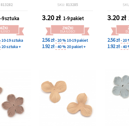
mm, kolor
zestaw
:
813282
SKU:
813285
SK
pański
scra
3.20
zł
3.20
zł
-9 sztuka
1-9 pakiet
NIŻKI
ZNIŻKI
 ILOŚCI
DLA ILOŚCI
DL
2.56 zł
2.56 zł
%
10-19 sztuka
- 20 %
10-19 pakiet
- 20
1.92 zł
1.92 zł
%
20 sztuka +
- 40 %
20 pakiet +
- 40