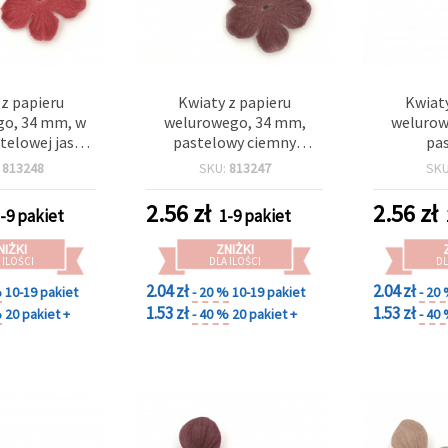
 z papieru
Kwiaty z papieru
Kwiaty
o, 34 mm, w
welurowego, 34 mm,
welurow
telowej jasnej
pastelowy ciemny
pa
kowanie 10 szt.
cyklamen - 10 szt.
ciemnonieb
:
813248
SKU:
813247
SK
2.56
zł
2.56
zł
-9 pakiet
1-9 pakiet
NIŻKI
ZNIŻKI
 ILOŚCI
DLA ILOŚCI
DL
2.04 zł
2.04 zł
%
10-19 pakiet
- 20 %
10-19 pakiet
- 20
1.53 zł
1.53 zł
%
20 pakiet +
- 40 %
20 pakiet +
- 40