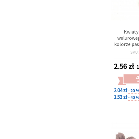
Kwiaty
weluroweg
kolorze pas
wiśni - opa
SKU
2.56
zł
1
Z
DLA
2.04 zł
- 20 
1.53 zł
- 40 