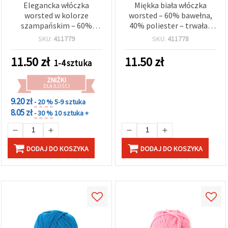
Elegancka włóczka
Miękka biała włóczka
worsted w kolorze
worsted – 60% bawełna,
szampańskim – 60%
40% poliester – trwała i
bawełna, 40% poliester –
gładka, 50 g
SKU:
411779
SKU:
411778
miękka, gładka i trwała –
50 g
11.50
zł
11.50
zł
1-4 sztuka
ZNIŻKI
DLA ILOŚCI
9.20 zł
- 20 %
5-9 sztuka
8.05 zł
- 30 %
10 sztuka +
DODAJ DO KOSZYKA
DODAJ DO KOSZYKA