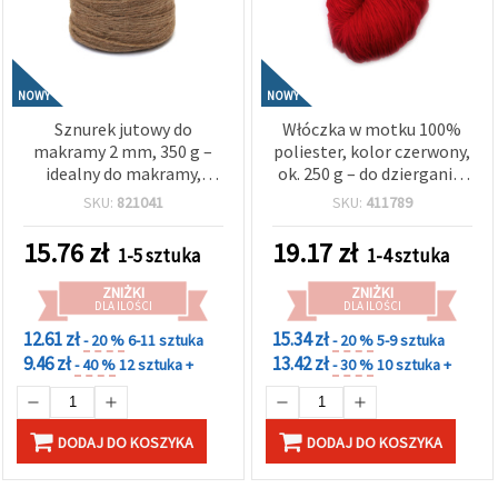
NOWY
NOWY
Sznurek jutowy do
Włóczka w motku 100%
makramy 2 mm, 350 g –
poliester, kolor czerwony,
idealny do makramy,
ok. 250 g – do dziergania,
dekoracji DIY i rękodzieła
robótek ręcznych i
SKU:
821041
SKU:
411789
rękodzieła
15.76
zł
19.17
zł
1-5 sztuka
1-4 sztuka
ZNIŻKI
ZNIŻKI
DLA ILOŚCI
DLA ILOŚCI
12.61 zł
15.34 zł
- 20 %
6-11 sztuka
- 20 %
5-9 sztuka
9.46 zł
13.42 zł
- 40 %
12 sztuka +
- 30 %
10 sztuka +
DODAJ DO KOSZYKA
DODAJ DO KOSZYKA