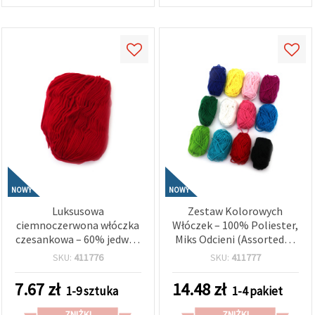
NOWY
NOWY
Luksusowa
Zestaw Kolorowych
ciemnoczerwona włóczka
Włóczek – 100% Poliester,
czesankowa – 60% jedwab
Miks Odcieni (Assorted) –
kaszmir, 30% wełna, 10%
Miękkie i Uniwersalne, 12
SKU:
411776
SKU:
411777
kaszmir – miękka,
szt. x 10 g
elegancka i ciepła – 50 g
7.67
zł
14.48
zł
1-9 sztuka
1-4 pakiet
ZNIŻKI
ZNIŻKI