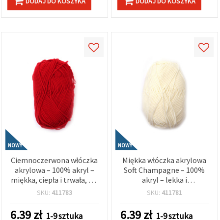
DODAJ DO KOSZYKA
DODAJ DO KOSZYKA
NOWY
NOWY
Ciemnoczerwona włóczka
Miękka włóczka akrylowa
akrylowa – 100% akryl –
Soft Champagne – 100%
miękka, ciepła i trwała, ok.
akryl – lekka i
50 g
uniwersalna, ok. 50 g
SKU:
411783
SKU:
411781
6.39
zł
6.39
zł
1-9 sztuka
1-9 sztuka