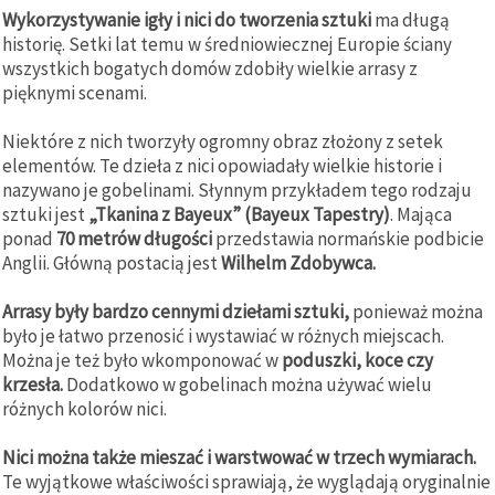
Wykorzystywanie igły i nici do tworzenia sztuki
ma długą
historię. Setki lat temu w średniowiecznej Europie ściany
wszystkich bogatych domów zdobiły wielkie arrasy z
pięknymi scenami.
Niektóre z nich tworzyły ogromny obraz złożony z setek
elementów. Te dzieła z nici opowiadały wielkie historie i
nazywano je gobelinami. Słynnym przykładem tego rodzaju
sztuki jest
„Tkanina z Bayeux” (Bayeux Tapestry)
. Mająca
ponad
70 metrów długości
przedstawia normańskie podbicie
Anglii. Główną postacią jest
Wilhelm Zdobywca.
Arrasy były bardzo cennymi dziełami sztuki,
ponieważ można
było je łatwo przenosić i wystawiać w różnych miejscach.
Można je też było wkomponować w
poduszki, koce czy
krzesła.
Dodatkowo w gobelinach można używać wielu
różnych kolorów nici.
Nici można także mieszać i warstwować w trzech wymiarach.
Te wyjątkowe właściwości sprawiają, że wyglądają oryginalnie