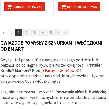
DODAJ DO KOSZYKA
DODAJ DO KOSZYKA
«
‹
1
2
3
4
5
›
»
GWIAZDOE POMYSŁY Z SZNURKAMI I WŁÓCZKAMI
OD EM ART
Gdyby ktoś poprosił Cię o narysowanie jego portretu lub
pejzażu, po co sięgnąłbyś w pierwszej kolejności?
Pastele?
Kredki? Markery? Kredę?
Farby akwarelowe
?
To
prawdopodobnie jedne z narzędzi, których zwykle używasz
do rysowania. A co z włóczką i igłą?
Tak, nimi też można „rysować”!
Rysowanie nićmi lub włóczką
może przybierać wiele różnych form i prowadzi do powstania
naprawdę wyjątkowych, pięknych dzieł sztuki.