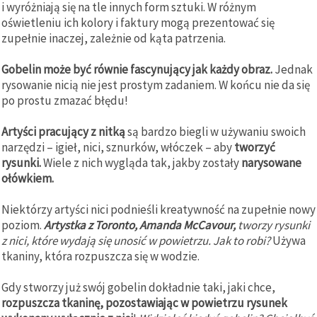
i wyróżniają się na tle innych form sztuki. W różnym
oświetleniu ich kolory i faktury mogą prezentować się
zupełnie inaczej, zależnie od kąta patrzenia.
Gobelin może być równie fascynujący jak każdy obraz.
Jednak
rysowanie nicią nie jest prostym zadaniem. W końcu nie da się
po prostu zmazać błędu!
Artyści pracujący z nitką
są bardzo biegli w używaniu swoich
narzędzi – igieł, nici, sznurków, włóczek – aby
tworzyć
rysunki.
Wiele z nich wygląda tak, jakby zostały
narysowane
ołówkiem.
Niektórzy artyści nici podnieśli kreatywność na zupełnie nowy
poziom.
Artystka z Toronto, Amanda McCavour,
tworzy rysunki
z nici, które wydają się unosić w powietrzu. Jak to robi?
Używa
tkaniny, która rozpuszcza się w wodzie.
Gdy stworzy już swój gobelin dokładnie taki, jaki chce,
rozpuszcza tkaninę, pozostawiając w powietrzu rysunek