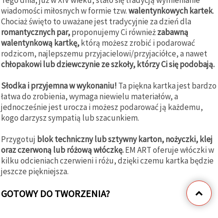
wiadomości miłosnych w formie tzw.
walentynkowych kartek
.
Chociaż święto to uważane jest tradycyjnie za dzień dla
romantycznych par,
proponujemy Ci również
zabawną
walentynkową kartkę,
którą możesz zrobić i podarować
rodzicom, najlepszemu przyjacielowi/przyjaciółce, a nawet
chłopakowi lub dziewczynie ze szkoły, którzy Ci się podobają.
Słodka i przyjemna w wykonaniu!
Ta piękna kartka jest bardzo
łatwa do zrobienia, wymaga niewielu materiałów, a
jednocześnie jest urocza i możesz podarować ją każdemu,
kogo darzysz sympatią lub szacunkiem.
Przygotuj
blok techniczny lub sztywny karton, nożyczki, klej
oraz czerwoną lub różową włóczkę.
EM ART oferuje włóczki w
kilku odcieniach czerwieni i różu, dzięki czemu kartka będzie
jeszcze piękniejsza.
GOTOWY DO TWORZENIA?