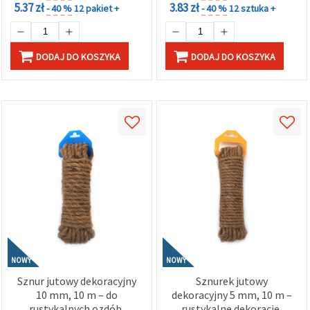
5.37 zł
3.83 zł
- 40 %
12 pakiet +
- 40 %
12 sztuka +
DODAJ DO KOSZYKA
DODAJ DO KOSZYKA
NOWY
NOWY
Sznur jutowy dekoracyjny
Sznurek jutowy
10 mm, 10 m – do
dekoracyjny 5 mm, 10 m –
rustykalnych ozdób,
rustykalne dekoracje,