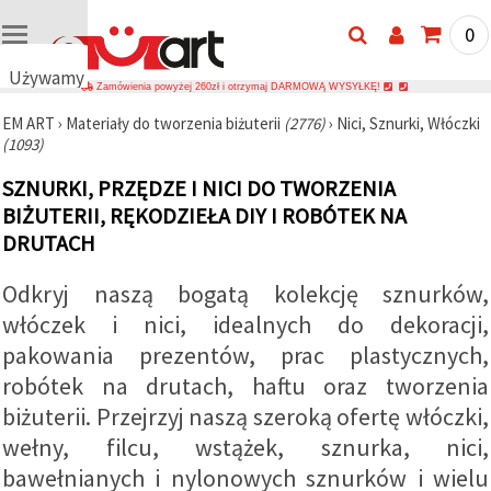
0
Używamy
Zamówienia powyżej 260zł i otrzymaj DARMOWĄ WYSYŁKĘ!
plików
EM ART
›
Materiały do tworzenia biżuterii
(2776)
›
Nici, Sznurki, Włóczki
cookie
(1093)
🍪
Używamy
SZNURKI, PRZĘDZE I NICI DO TWORZENIA
plików
cookie i
BIŻUTERII, RĘKODZIEŁA DIY I ROBÓTEK NA
podobnych
DRUTACH
technologii,
aby
zapewnić
Odkryj naszą bogatą kolekcję sznurków,
prawidłowe
działanie
włóczek i nici, idealnych do dekoracji,
strony
pakowania prezentów, prac plastycznych,
internetowej,
poprawić
robótek na drutach, haftu oraz tworzenia
komfort
korzystania
biżuterii. Przejrzyj naszą szeroką ofertę włóczki,
z niej oraz,
za Państwa
wełny, filcu, wstążek, sznurka, nici,
zgodą,
bawełnianych i nylonowych sznurków i wielu
analizować
ruch i