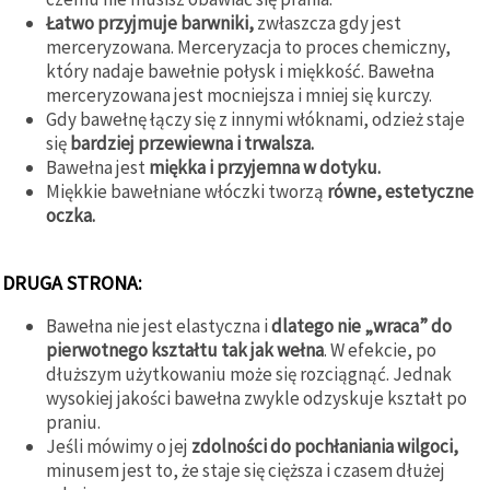
Łatwo przyjmuje barwniki,
zwłaszcza gdy jest
merceryzowana. Merceryzacja to proces chemiczny,
który nadaje bawełnie połysk i miękkość. Bawełna
merceryzowana jest mocniejsza i mniej się kurczy.
Gdy bawełnę łączy się z innymi włóknami, odzież staje
się
bardziej przewiewna i trwalsza.
Bawełna jest
miękka i przyjemna w dotyku.
Miękkie bawełniane włóczki tworzą
równe, estetyczne
oczka.
DRUGA STRONA:
Bawełna nie jest elastyczna i
dlatego nie „wraca” do
pierwotnego kształtu tak jak wełna
. W efekcie, po
dłuższym użytkowaniu może się rozciągnąć. Jednak
wysokiej jakości bawełna zwykle odzyskuje kształt po
praniu.
Jeśli mówimy o jej
zdolności do pochłaniania wilgoci,
minusem jest to, że staje się cięższa i czasem dłużej