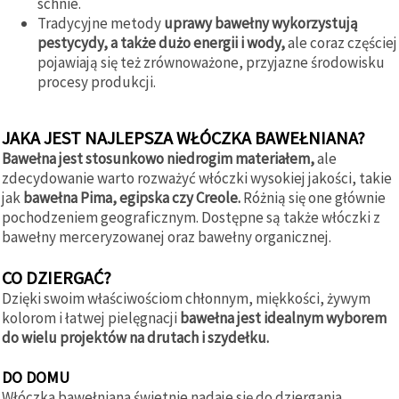
schnie.
Tradycyjne metody
uprawy bawełny wykorzystują
pestycydy, a także dużo energii i wody,
ale coraz częściej
pojawiają się też zrównoważone, przyjazne środowisku
procesy produkcji.
JAKA JEST NAJLEPSZA WŁÓCZKA BAWEŁNIANA?
Bawełna jest stosunkowo niedrogim materiałem,
ale
zdecydowanie warto rozważyć włóczki wysokiej jakości, takie
jak
bawełna Pima, egipska czy Creole.
Różnią się one głównie
pochodzeniem geograficznym. Dostępne są także włóczki z
bawełny merceryzowanej oraz bawełny organicznej.
CO DZIERGAĆ?
Dzięki swoim właściwościom chłonnym, miękkości, żywym
kolorom i łatwej pielęgnacji
bawełna jest idealnym wyborem
do wielu projektów na drutach i szydełku.
DO DOMU
Włóczka bawełniana świetnie nadaje się do dziergania