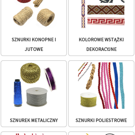
w
Ustawieniach,
wybierając
dany typ
plików
cookie i
klikając
przycisk
SZNURKI KONOPNE I
KOLOROWE WSTĄŻKI
"Zapisz"
JUTOWE
DEKORACYJNE
Akceptuj
wszystkie
Ustawienia
SZNUREK METALICZNY
SZNURKI POLIESTROWE