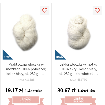
NOWY
NOWY
Praktyczna włóczka w
Lekka włóczka w motku
motkach 100% poliester,
100% akryl, kolor biały,
kolor biały, ok. 250 g – do
ok. 250 g – do robótek na
robótek na drutach,
drutach, szydełkowania i
SKU:
411788
SKU:
411790
szydełkowania i
rękodzieła DIY
rękodzieła DIY
19.17
zł
30.67
zł
1-4 sztuka
1-4 sztuka
ZNIŻKI
ZNIŻKI
DLA ILOŚCI
DLA ILOŚCI