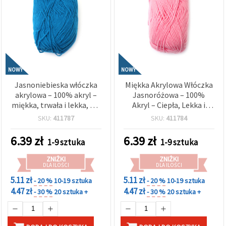
NOWY
NOWY
Jasnoniebieska włóczka
Miękka Akrylowa Włóczka
akrylowa – 100% akryl –
Jasnoróżowa – 100%
miękka, trwała i lekka, ok.
Akryl – Ciepła, Lekka i
50 g
Delikatna, ok. 50 g
SKU:
411787
SKU:
411784
6.39
zł
6.39
zł
1-9 sztuka
1-9 sztuka
ZNIŻKI
ZNIŻKI
DLA ILOŚCI
DLA ILOŚCI
5.11 zł
5.11 zł
- 20 %
10-19 sztuka
- 20 %
10-19 sztuka
4.47 zł
4.47 zł
- 30 %
20 sztuka +
- 30 %
20 sztuka +