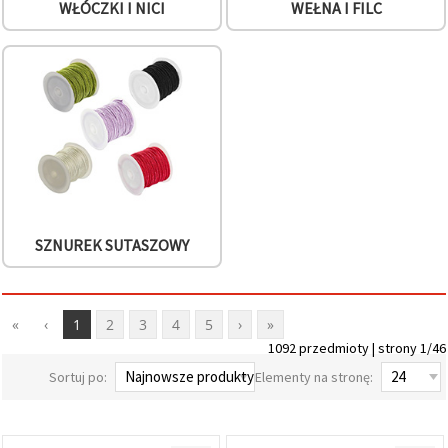
WŁÓCZKI I NICI
WEŁNA I FILC
SZNUREK SUTASZOWY
«
‹
1
2
3
4
5
›
»
1092 przedmioty | strony 1/46
Sortuj po:
Elementy na stronę: