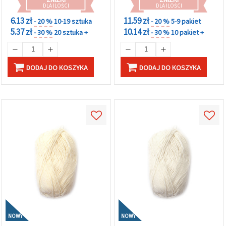
DLA ILOŚCI
DLA ILOŚCI
6.13 zł
11.59 zł
- 20 %
10-19 sztuka
- 20 %
5-9 pakiet
5.37 zł
10.14 zł
- 30 %
20 sztuka +
- 30 %
10 pakiet +
DODAJ DO KOSZYKA
DODAJ DO KOSZYKA
NOWY
NOWY