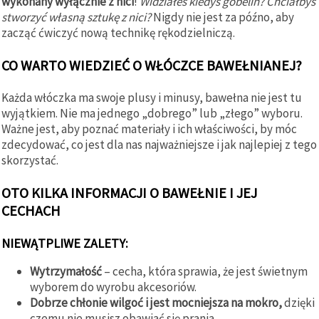
wykonany wyłącznie z nici
!
Widziałeś kiedyś gobelin? Chciałbyś
stworzyć własną sztukę z nici?
Nigdy nie jest za późno, aby
zacząć ćwiczyć nową technikę rękodzielniczą.
CO WARTO WIEDZIEĆ O WŁÓCZCE BAWEŁNIANEJ?
Każda włóczka ma swoje plusy i minusy, bawełna nie jest tu
wyjątkiem. Nie ma jednego „dobrego” lub „złego” wyboru.
Ważne jest, aby poznać materiały i ich właściwości, by móc
zdecydować, co jest dla nas najważniejsze i jak najlepiej z tego
skorzystać.
OTO KILKA INFORMACJI O BAWEŁNIE I JEJ
CECHACH
NIEWĄTPLIWE ZALETY:
Wytrzymałość
– cecha, która sprawia, że jest świetnym
wyborem do wyrobu akcesoriów.
Dobrze chłonie wilgoć i jest mocniejsza na mokro,
dzięki
czemu nie musisz obawiać się prania.