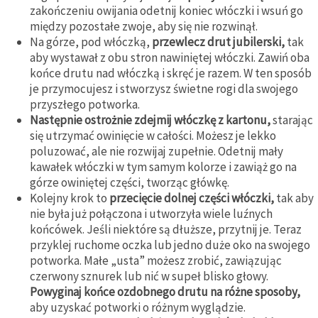
zakończeniu owijania odetnij koniec włóczki i wsuń go
między pozostałe zwoje, aby się nie rozwinął.
Na górze, pod włóczką,
przewlecz drut jubilerski,
tak
aby wystawał z obu stron nawiniętej włóczki. Zawiń oba
końce drutu nad włóczką i skręć je razem. W ten sposób
je przymocujesz i stworzysz świetne rogi dla swojego
przyszłego potworka.
Następnie ostrożnie zdejmij włóczkę z kartonu,
starając
się utrzymać owinięcie w całości. Możesz je lekko
poluzować, ale nie rozwijaj zupełnie. Odetnij mały
kawałek włóczki w tym samym kolorze i zawiąż go na
górze owiniętej części, tworząc główkę.
Kolejny krok to
przecięcie dolnej części włóczki,
tak aby
nie była już połączona i utworzyła wiele luźnych
końcówek. Jeśli niektóre są dłuższe, przytnij je. Teraz
przyklej ruchome oczka lub jedno duże oko na swojego
potworka. Małe „usta” możesz zrobić, zawiązując
czerwony sznurek lub nić w supeł blisko głowy.
Powyginaj końce ozdobnego drutu na różne sposoby,
aby uzyskać potworki o różnym wyglądzie.