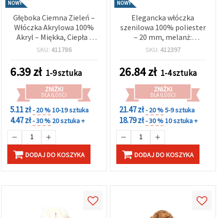
NOWY
NOWY
Głęboka Ciemna Zieleń –
Elegancka włóczka
Włóczka Akrylowa 100%
szenilowa 100% poliester
Akryl – Miękka, Ciepła i
– 20 mm, melanż:
Trwała, ok. 50 g
szampański, brąz i szary
SKU:
411786
SKU:
412397
(mix), ok. 240 g / 25 m,
luksusowa miękkość do
6.39
zł
26.84
zł
1-9 sztuka
1-4 sztuka
modnych projektów
rękodzieła i robótek
ZNIŻKI
ZNIŻKI
ręcznych
DLA ILOŚCI
DLA ILOŚCI
5.11 zł
21.47 zł
- 20 %
10-19 sztuka
- 20 %
5-9 sztuka
4.47 zł
18.79 zł
- 30 %
20 sztuka +
- 30 %
10 sztuka +
DODAJ DO KOSZYKA
DODAJ DO KOSZYKA