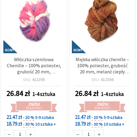
NOWY
NOWY
Włóczka szenilowa
Miękka włóczka chenille –
Chenille – 100% poliester,
100% poliester, grubość
grubość 20 mm,
20 mm, melanż ciepły
melanżowe odcienie bieli,
brąz, ok. 240 g / 25 m,
SKU:
412395
SKU:
412394
różu i fioletu, ok. 240 g /
przytulna tekstura do
25 m, mix kolorów
robótek ręcznych i
26.84
zł
26.84
zł
1-4 sztuka
1-4 sztuka
rękodzieła
ZNIŻKI
ZNIŻKI
DLA ILOŚCI
DLA ILOŚCI
21.47 zł
21.47 zł
- 20 %
5-9 sztuka
- 20 %
5-9 sztuka
18.79 zł
18.79 zł
- 30 %
10 sztuka +
- 30 %
10 sztuka +