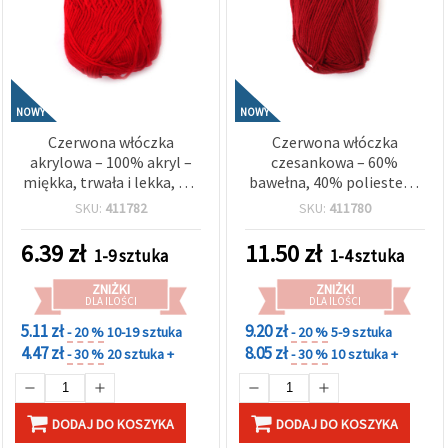
NOWY
NOWY
Czerwona włóczka
Czerwona włóczka
akrylowa – 100% akryl –
czesankowa – 60%
miękka, trwała i lekka, ok.
bawełna, 40% poliester –
50 g
miękka, mocna i gładka –
SKU:
411782
SKU:
411780
50 g EM ART
6.39
zł
11.50
zł
1-9 sztuka
1-4 sztuka
ZNIŻKI
ZNIŻKI
DLA ILOŚCI
DLA ILOŚCI
5.11 zł
9.20 zł
- 20 %
10-19 sztuka
- 20 %
5-9 sztuka
4.47 zł
8.05 zł
- 30 %
20 sztuka +
- 30 %
10 sztuka +
DODAJ DO KOSZYKA
DODAJ DO KOSZYKA