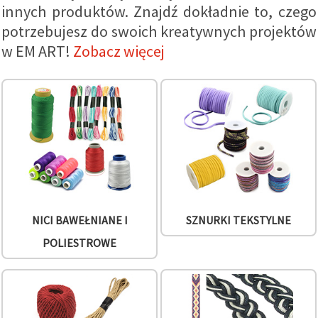
innych produktów. Znajdź dokładnie to, czego
wyświetlać
bardziej
potrzebujesz do swoich kreatywnych projektów
trafne treści
oraz
w EM ART!
Zobacz więcej
reklamy,
również
przy
wsparciu
naszych
partnerów
analitycznych
i
marketingowych.
Możesz
zgodzić się
na
używanie
wszystkich
NICI BAWEŁNIANE I
SZNURKI TEKSTYLNE
plików
cookie,
POLIESTROWE
klikając
"Akceptuj
wszystkie!"
lub
wskazać
swoje
preferencje