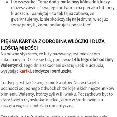
I to wszystko! Teraz
dodaj metalowy kółek do kluczy
i
możesz zawiesić swojego potworka na plecaku lub przy
kluczach. I pamiętaj – to tak fajna zabawa, że
gwarantujemy, iż nie skończy się na jednym, więc już
teraz pomyśl, komu podarujesz pozostałe!
PIĘKNA KARTKA Z ODROBINĄ WŁÓCZKI I DUŻĄ
ILOŚCIĄ MIŁOŚCI
Na pewno słyszałeś, że luty nazywany jest miesiącem
zakochanych. Dzieje się tak, ponieważ
14 lutego obchodzimy
Walentynki.
Tego dnia zakochani okazują sobie uczucia,
wysyłając
kartki
, słodycze i serduszka.
Tradycją jest także wręczanie kwiatów. Nazwa święta
pochodzi od jednego z dwóch chrześcijańskich męczenników
o imieniu Walenty, którzy żyli w III wieku. Początkowo był to
stary święto rzymskokatolickie, które w średniowieczu
zaczęto wiązać z miłością romantyczną.
Tego dnia, już w XIV wieku, stało się tradycją wymienianie