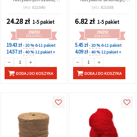
rękodzieła, makramy i
rękodzieło, makrama i
SKU:
821040
SKU:
821038
projektów DIY
projekty DIY
24.28
zł
6.82
zł
1-5 pakiet
1-5 pakiet
ZNIŻKI
ZNIŻKI
DLA ILOŚCI
DLA ILOŚCI
19.43 zł
5.45 zł
- 20 %
6-11 pakiet
- 20 %
6-11 pakiet
14.57 zł
4.09 zł
- 40 %
12 pakiet +
- 40 %
12 pakiet +
DODAJ DO KOSZYKA
DODAJ DO KOSZYKA