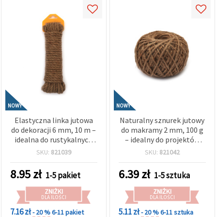
NOWY
NOWY
Elastyczna linka jutowa
Naturalny sznurek jutowy
do dekoracji 6 mm, 10 m –
do makramy 2 mm, 100 g
idealna do rustykalnych
– idealny do projektów
ozdób, rękodzieła,
makramy, dekoracji DIY i
SKU:
821039
SKU:
821042
projektów DIY i makramy
rękodzieła
8.95
zł
6.39
zł
1-5 pakiet
1-5 sztuka
ZNIŻKI
ZNIŻKI
DLA ILOŚCI
DLA ILOŚCI
7.16 zł
5.11 zł
- 20 %
6-11 pakiet
- 20 %
6-11 sztuka