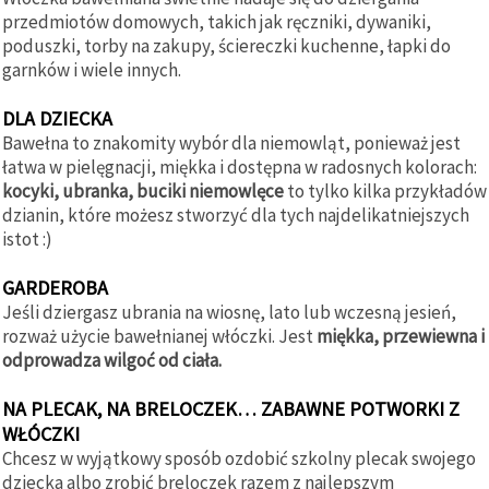
przedmiotów domowych, takich jak ręczniki, dywaniki,
poduszki, torby na zakupy, ściereczki kuchenne, łapki do
garnków i wiele innych.
DLA DZIECKA
Bawełna to znakomity wybór dla niemowląt, ponieważ jest
łatwa w pielęgnacji, miękka i dostępna w radosnych kolorach:
kocyki, ubranka, buciki niemowlęce
to tylko kilka przykładów
dzianin, które możesz stworzyć dla tych najdelikatniejszych
istot :)
GARDEROBA
Jeśli dziergasz ubrania na wiosnę, lato lub wczesną jesień,
rozważ użycie bawełnianej włóczki. Jest
miękka, przewiewna i
odprowadza wilgoć od ciała.
NA PLECAK, NA BRELOCZEK… ZABAWNE POTWORKI Z
WŁÓCZKI
Chcesz w wyjątkowy sposób ozdobić szkolny plecak swojego
dziecka albo zrobić breloczek razem z najlepszym