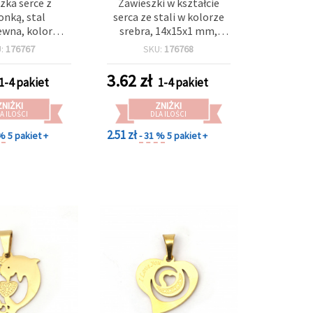
zka serce z
Zawieszki w kształcie
onką, stal
serca ze stali w kolorze
ewna, kolor
srebra, 14x15x1 mm,
 16x16x1 mm,
otwór 2 mm, zestaw 2
U:
176767
SKU:
176768
5 mm - 2 szt.
szt., do tworzenia
biżuterii i dekoracji
3.62
zł
1-4 pakiet
1-4 pakiet
ZNIŻKI
ZNIŻKI
A ILOŚCI
DLA ILOŚCI
2.51 zł
 %
5 pakiet +
- 31 %
5 pakiet +