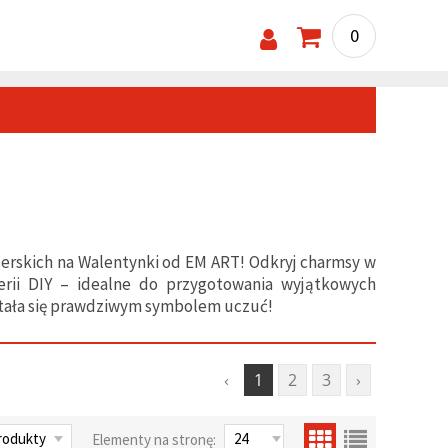
0
ilerskich na Walentynki od EM ART! Odkryj charmsy w
erii DIY – idealne do przygotowania wyjątkowych
stała się prawdziwym symbolem uczuć!
‹
1
2
3
›
Elementy na stronę: