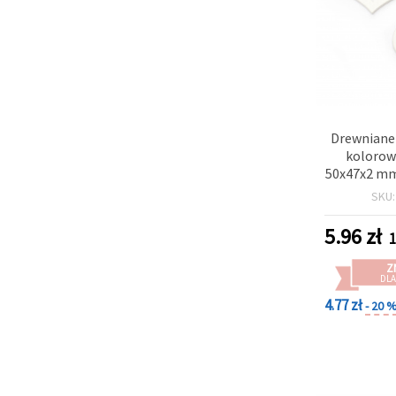
Drewniane
kolorowa
50x47x2 mm
- 
SKU
5.96
zł
1
Z
DLA
4.77 zł
- 20 