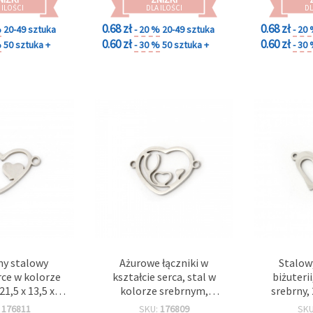
 ILOŚCI
DLA ILOŚCI
DL
0.68 zł
0.68 zł
%
20-49 sztuka
- 20 %
20-49 sztuka
- 20
0.60 zł
0.60 zł
%
50 sztuka +
- 30 %
50 sztuka +
- 30
ny stalowy
Ażurowe łączniki w
Stalowy
rce w kolorze
kształcie serca, stal w
biżuterii
1,5 x 13,5 x 1
kolorze srebrnym,
srebrny,
wór 1 mm,
20x13x1 mm, otwór 1 mm
otwór 1
:
176811
SKU:
176809
SK