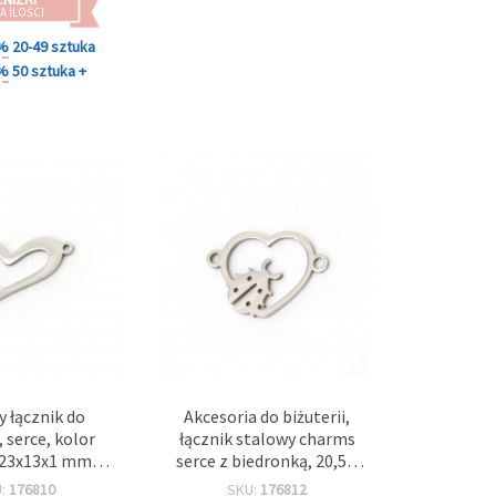
A ILOŚCI
 %
20-49 sztuka
 %
50 sztuka +
 łącznik do
Akcesoria do biżuterii,
, serce, kolor
łącznik stalowy charms
 23x13x1 mm,
serce z biedronką, 20,5 x
 mm - 2 szt.
13,5 x 1 mm, otwór 1,5
U:
176810
SKU:
176812