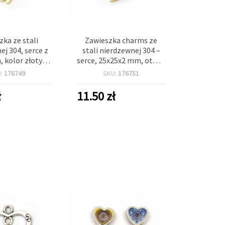
zka ze stali
Zawieszka charms ze
ej 304, serce z
stali nierdzewnej 304 –
, kolor złoty,
serce, 25x25x2 mm, otwór
 mm, otwór 9x5
9x5 mm, kolor srebrny
U:
176749
SKU:
176751
mm
ł
11.50
zł