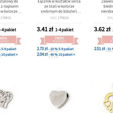
 stalowy do
Łącznik w kształcie serca
Zawies
i z napisem
ze stali w kolorze
biedr
 w kolorze
srebrnym do biżuterii
nierdz
, 21,5×9,5×1
18x14x1 mm, otwór 1 mm
srebrny,
:
176821
SKU:
176824
SK
 1,5 mm – 2
– 2 szt.
otwór 1,
szt.
3.41
zł
3.62
zł
-4 pakiet
1-4 pakiet
NIŻKI
ZNIŻKI
 ILOŚCI
DLA ILOŚCI
DL
2.73 zł
2.51 zł
%
5-9 pakiet
- 20 %
5-9 pakiet
- 31
2.04 zł
%
10 pakiet +
- 40 %
10 pakiet +