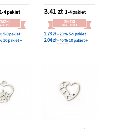
mm, kolor srebrny, 2 szt.
3.41
zł
1-4 pakiet
1-4 pakiet
ZNIŻKI
ZNIŻKI
A ILOŚCI
DLA ILOŚCI
2.73 zł
 %
5-9 pakiet
- 20 %
5-9 pakiet
2.04 zł
 %
10 pakiet +
- 40 %
10 pakiet +