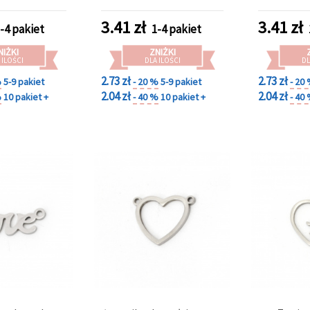
t do wyrobu
– półfabrykaty do wyrobu
 zestaw 2 szt.
biżuterii, 2 szt.
3.41
zł
3.41
zł
-4 pakiet
1-4 pakiet
NIŻKI
ZNIŻKI
 ILOŚCI
DLA ILOŚCI
DL
2.73 zł
2.73 zł
%
5-9 pakiet
- 20 %
5-9 pakiet
- 20
2.04 zł
2.04 zł
%
10 pakiet +
- 40 %
10 pakiet +
- 40