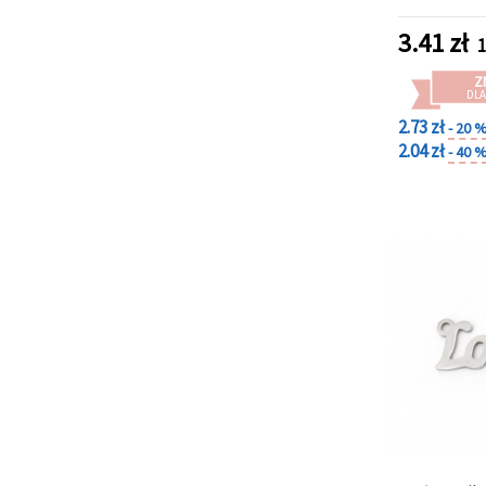
komponen
biżuterii,
3.41
zł
1
Z
DLA
2.73 zł
- 20 
2.04 zł
- 40 