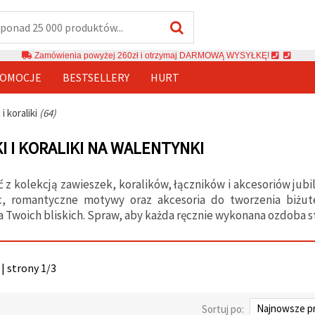
Zamówienia powyżej 260zł i otrzymaj DARMOWĄ WYSYŁKĘ!
OMOCJE
BESTSELLERY
HURT
i koraliki
(64)
I I KORALIKI NA WALENTYNKI
ć z kolekcją zawieszek, koralików, łączników i akcesoriów jub
rc, romantyczne motywy oraz akcesoria do tworzenia biżut
 Twoich bliskich. Spraw, aby każda ręcznie wykonana ozdoba 
| strony 1/3
Sortuj po: