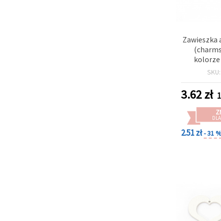
Zawieszka 
(charms
kolorze
17x16x1 m
SKU
mm, 2 szt
biżuterii
3.62
zł
1
Z
DLA
2.51 zł
- 31 