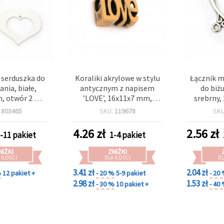
 serduszka do
Koraliki akrylowe w stylu
Łącznik m
nia, białe,
antycznym z napisem
do biżu
, otwór 2 mm
’LOVE’, 16x11x7 mm,
srebrny,
6 szt.
otwór 4,5 mm, brązowe,
otwór 2 
:
803465
SKU:
119678
SK
50 g (~66 szt.)
4.26
zł
2.56
zł
-11 pakiet
1-4 pakiet
NIŻKI
ZNIŻKI
 ILOŚCI
DLA ILOŚCI
DL
3.41 zł
2.04 zł
%
12 pakiet +
- 20 %
5-9 pakiet
- 20
2.98 zł
1.53 zł
- 30 %
10 pakiet +
- 40