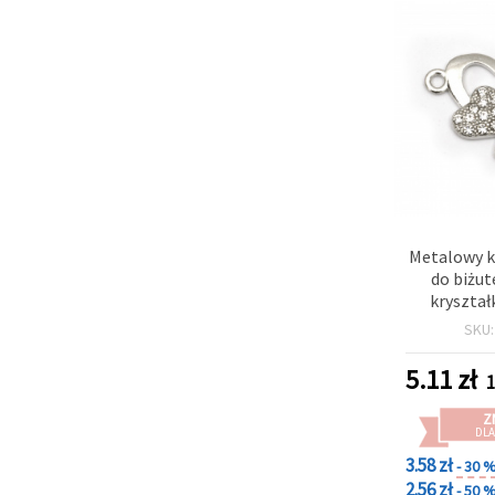
Metalowy k
do biżute
kryształ
srebrny, 
SKU
otwór 2
5.11
zł
1
Z
DLA
3.58 zł
- 30 
2.56 zł
- 50 