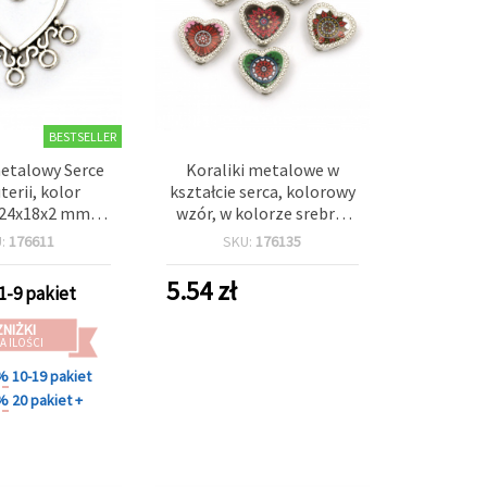
BESTSELLER
etalowy Serce
Koraliki metalowe w
terii, kolor
kształcie serca, kolorowy
 24x18x2 mm,
wzór, w kolorze srebra,
mm - 10 szt.
12x12x5 mm, otwory 3 i 9
U:
176611
SKU:
176135
mm – 6 szt.
5.54
zł
1-9 pakiet
ZNIŻKI
A ILOŚCI
 %
10-19 pakiet
 %
20 pakiet +