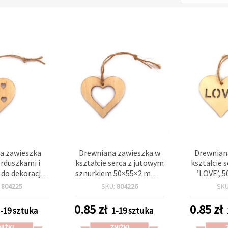
a zawieszka
Drewniana zawieszka w
Drewnian
erduszkami i
kształcie serca z jutowym
kształcie 
do dekoracji,
sznurkiem 50×55×2 mm –
’LOVE’, 
5×2 mm
idealna do personalizacji
dołączony
:
804225
SKU:
804226
SK
(DIY, rękodzieło)
do rękodzi
i scr
0.85
zł
0.85
zł
-19 sztuka
1-19 sztuka
NIŻKI
ZNIŻKI