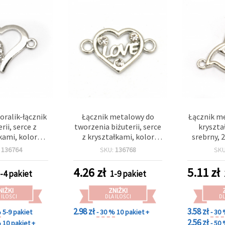
oralik-łącznik
Łącznik metalowy do
Łącznik me
rii, serce z
tworzenia biżuterii, serce
kryszta
kami, kolor
z kryształkami, kolor
srebrny, 
23x17x2.5 mm,
srebrny, 17x10,5x1,5 mm,
otwór 2 mm
:
136764
SKU:
136768
SK
 mm, 5 szt.
otwór 1,5 mm – 5 szt.
rękodzi
4.26
zł
5.11
zł
-4 pakiet
1-9 pakiet
NIŻKI
ZNIŻKI
 ILOŚCI
DLA ILOŚCI
DL
2.98 zł
3.58 zł
%
5-9 pakiet
- 30 %
10 pakiet +
- 30
2.56 zł
%
10 pakiet +
- 50