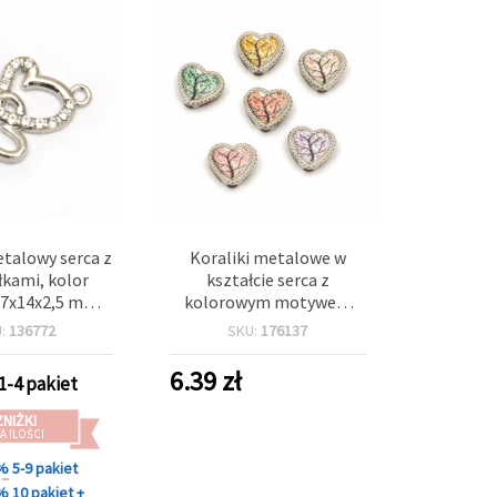
talowy serca z
Koraliki metalowe w
łkami, kolor
kształcie serca z
27x14x2,5 mm,
kolorowym motywem
, do biżuterii i
drzewa, 13x12x5 mm,
U:
136772
SKU:
176137
eła - 5 szt.
otwory 3 i 9 mm, kolor
srebrny, 6 szt.
6.39
zł
1-4 pakiet
ZNIŻKI
A ILOŚCI
 %
5-9 pakiet
 %
10 pakiet +