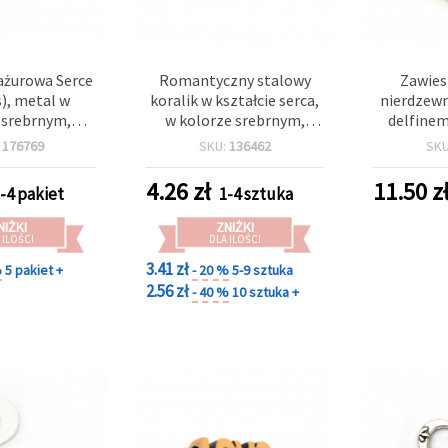
ażurowa Serce
Romantyczny stalowy
Zawies
), metal w
koralik w kształcie serca,
nierdzewn
 srebrnym,
w kolorze srebrnym,
delfinem
m, otwór 1,5
10x9x3 mm, otwór 1,5
27x26x1,2
:
176769
SKU:
136462
SK
., do wyrobu
mm, idealny do DIY
 i dekoracji
bransoletek, naszyjników
4.26
zł
11.50
z
-4 pakiet
1-4 sztuka
i symbolicznej biżuterii
NIŻKI
ZNIŻKI
 ILOŚCI
DLA ILOŚCI
3.41 zł
%
5 pakiet +
- 20 %
5-9 sztuka
2.56 zł
- 40 %
10 sztuka +