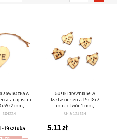
a zawieszka w
Guziki drewniane w
serca z napisem
kształcie serca 15x18x2
50x55x2 mm, z
mm, otwór 1 mm,
m sznurkiem —
naturalny kolor drewna -
U:
804224
SKU:
121834
eła, decoupage
20 szt.
apbooking
5.11
zł
1-19 sztuka
ZNIŻKI