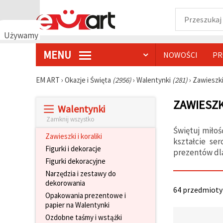
Używamy
plików
MENU
NOWOŚCI
PR
cookie
🍪
Używamy
EM ART
›
Okazje i Święta
(2956)
›
Walentynki
(281)
›
Zawieszki 
plików
cookie i
ZAWIESZK
podobnych
Walentynki
technologii,
aby
Zamknij wszystko
zapewnić
Świętuj miłoś
prawidłowe
Zawieszki i koraliki
kształcie se
działanie
Figurki i dekoracje
strony
prezentów dla
internetowej,
Figurki dekoracyjne
poprawić
Narzędzia i zestawy do
komfort
dekorowania
korzystania
64 przedmioty 
z niej oraz,
Opakowania prezentowe i
za Państwa
papier na Walentynki
zgodą,
analizować
Ozdobne taśmy i wstążki
ruch i