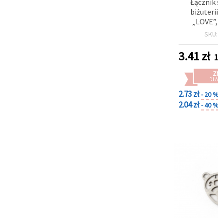
Łącznik
biżuteri
„LOVE”,
srebrnym
SKU
mm, otwór
3.41
zł
1
Z
DLA
2.73 zł
- 20 
2.04 zł
- 40 