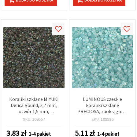
Koraliki szklane MIYUKI
LUMINOUS czeskie
Delica Round, 2,7 mm,
koraliki szklane
otwór 1,5 mm,
PRECIOSA, zaokrąglony
przezroczyste dymione z
kwadrat ±3,4 x 3,4 mm,
SKU:
109557
SKU:
109936
tęczową powłoką
otwór kwadratowy 1,2
wewnętrzną, 20 g (~1220
mm, przezroczyste z
3.83
zł
5.11
zł
1-4 pakiet
1-4 pakiet
szt.)
niebieską tęczową