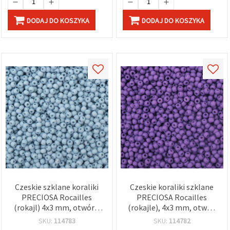
DODAJ DO KOSZYKA
DODAJ DO KOSZYKA
Czeskie szklane koraliki
Czeskie koraliki szklane
PRECIOSA Rocailles
PRECIOSA Rocailles
(rokajl) 4x3 mm, otwór 1
(rokajle), 4x3 mm, otwór:
mm, nieprzezroczyste
1 mm, ametyst matowy
SKU:
114783
SKU:
114782
matowe, Niebieski
nieprzezroczysty, 20 g