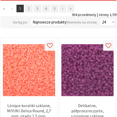
wyświetlać
bardziej
«
‹
1
2
3
4
5
›
»
trafne treści
934 przedmioty | strony 1/39
oraz
reklamy,
Sortuj po:
Elementy na stronę:
również
przy
wsparciu
naszych
partnerów
analitycznych
i
marketingowych.
Możesz
zgodzić się
na
używanie
wszystkich
plików
cookie,
klikając
"Akceptuj
wszystkie!"
lub
Lśniące koraliki szklane,
Delikatne,
wskazać
MIYUKI Delica Round, 2,7
półprzezroczyste,
swoje
preferencje
mm, otwór 1,5 mm,
szronione szklane