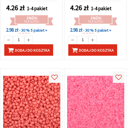
Vintage, 20 g ±320 szt.
(±320 szt.)
4.26
zł
4.26
zł
1-4 pakiet
1-4 pakiet
ZNIŻKI
ZNIŻKI
DLA ILOŚCI
DLA ILOŚCI
2.98 zł
2.98 zł
- 30 %
5 pakiet +
- 30 %
5 pakiet +
DODAJ DO KOSZYKA
DODAJ DO KOSZYKA