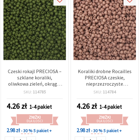
Czeski rokajl PRECIOSA –
Koraliki drobne Rocailles
szklane koraliki,
PRECIOSA czeskie,
oliwkowa zieleń, okrągłe
nieprzezroczyste
4x3 mm, otwór 1 mm,
matowe, kolor latte, 4x3
SKU:
114785
SKU:
114784
matowe,
mm, otwór 1 mm –
nieprzezroczyste, 20 g
idealne do biżuterii, haftu i
4.26
zł
4.26
zł
1-4 pakiet
1-4 pakiet
±320 szt.
DIY – 20 g (ok. 320 szt.)
ZNIŻKI
ZNIŻKI
DLA ILOŚCI
DLA ILOŚCI
2.98 zł
2.98 zł
- 30 %
5 pakiet +
- 30 %
5 pakiet +