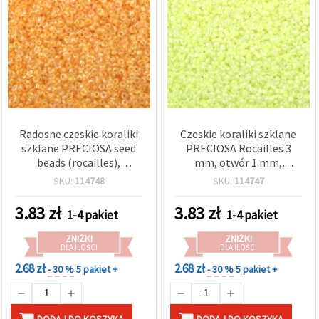
Radosne czeskie koraliki
Czeskie koraliki szklane
szklane PRECIOSA seed
PRECIOSA Rocailles 3
beads (rocailles),
mm, otwór 1 mm,
transparentne w ciepłym
przezroczyste z
SKU:
114748
SKU:
114747
żółtym kolorze, z jasną
neonowym
tęczową powłoką
żółto‑zielonym tęczowym
3.83
zł
3.83
zł
1-4 pakiet
1-4 pakiet
wewnętrzną, 3 mm,
środkiem, świecące w
otwór 1 mm – 20 g (±920
ciemności, 20 g ±920 szt.
ZNIŻKI
ZNIŻKI
szt.)
DLA ILOŚCI
DLA ILOŚCI
2.68 zł
2.68 zł
- 30 %
5 pakiet +
- 30 %
5 pakiet +
DODAJ DO KOSZYKA
DODAJ DO KOSZYKA