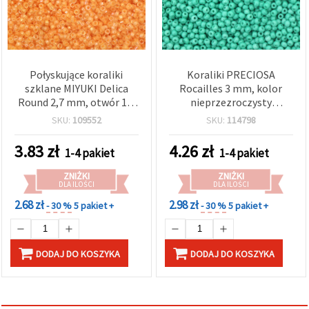
Połyskujące koraliki
Koraliki PRECIOSA
szklane MIYUKI Delica
Rocailles 3 mm, kolor
Round 2,7 mm, otwór 1,5
nieprzezroczysty
mm, przezroczyste z
akwamarynowy, otwór 0,7
SKU:
109552
SKU:
114798
wyrazistym tęczowym
mm – 20 g (±780 szt.) –
połyskiem, z
idealne do morskiej
3.83
zł
4.26
zł
1-4 pakiet
1-4 pakiet
pomarańczowym
biżuterii i letnich
środkiem – 20 g ±1250 szt.
projektów DIY
ZNIŻKI
ZNIŻKI
DLA ILOŚCI
DLA ILOŚCI
2.68 zł
2.98 zł
- 30 %
5 pakiet +
- 30 %
5 pakiet +
DODAJ DO KOSZYKA
DODAJ DO KOSZYKA