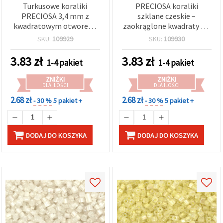
Turkusowe koraliki
PRECIOSA koraliki
PRECIOSA 3,4 mm z
szklane czeskie –
kwadratowym otworem,
zaokrąglone kwadraty 3,4
20 g (ok. 320 szt.) –
x 3,4 mm, otwór
SKU:
109929
SKU:
109930
idealne do wyrobu
kwadratowy 1,2 mm –
biżuterii i projektów
nieprzezroczysty
3.83
zł
3.83
zł
1-4 pakiet
1-4 pakiet
kreatywnych
jaskrawozielony, 20 g
(~320 szt.)
ZNIŻKI
ZNIŻKI
DLA ILOŚCI
DLA ILOŚCI
2.68 zł
2.68 zł
- 30 %
5 pakiet +
- 30 %
5 pakiet +
DODAJ DO KOSZYKA
DODAJ DO KOSZYKA