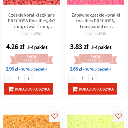
Czeskie koraliki szklane
Zabawne czeskie koraliki
PRECIOSA Rocailles, 4x3
rocailles PRECIOSA,
mm, otwór 1 mm,
transparentne z
matowe nieprzezroczyste
jaskraworóżowym
SKU:
114781
SKU:
114749
łososiowe, 20 g (ok. 320
środkiem, 2 mm, otwór:
szt.)
0,5 mm – 20 g (±2150 szt.)
4.26
zł
3.83
zł
1-4 pakiet
1-4 pakiet
ZNIŻKI
ZNIŻKI
DLA ILOŚCI
DLA ILOŚCI
2.98 zł
2.68 zł
- 30 %
5 pakiet +
- 30 %
5 pakiet +
DODAJ DO KOSZYKA
DODAJ DO KOSZYKA