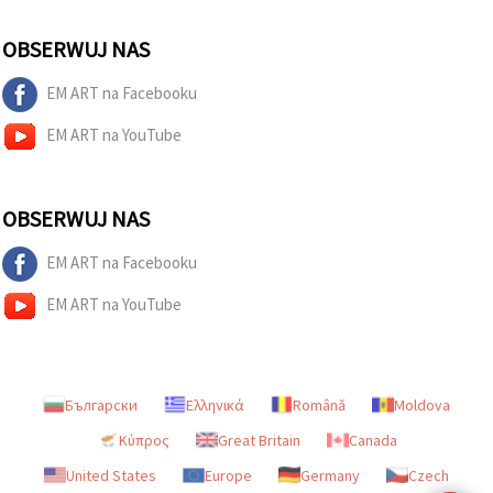
OBSERWUJ NAS
EM ART na Facebooku
EM ART na YouTube
OBSERWUJ NAS
EM ART na Facebooku
EM ART na YouTube
Български
Ελληνικά
Română
Moldova
Κύπρος
Great Britain
Canada
United States
Europe
Germany
Czech