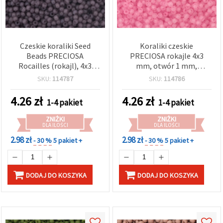
Czeskie koraliki Seed
Koraliki czeskie
Beads PRECIOSA
PRECIOSA rokajle 4x3
Rocailles (rokajl), 4x3
mm, otwór 1 mm,
mm, otwór 1 mm,
półprzezroczyste
SKU:
114787
SKU:
114786
półprzezroczysty
matowe różowe, 20 g
pastelowy fiolet, 20 g
±320 szt.
4.26
zł
4.26
zł
1-4 pakiet
1-4 pakiet
±320 szt.
ZNIŻKI
ZNIŻKI
DLA ILOŚCI
DLA ILOŚCI
2.98 zł
2.98 zł
- 30 %
5 pakiet +
- 30 %
5 pakiet +
DODAJ DO KOSZYKA
DODAJ DO KOSZYKA