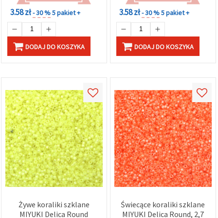
szt.)
3.58 zł
3.58 zł
- 30 %
5 pakiet +
- 30 %
5 pakiet +
DODAJ DO KOSZYKA
DODAJ DO KOSZYKA
Żywe koraliki szklane
Świecące koraliki szklane
MIYUKI Delica Round
MIYUKI Delica Round, 2,7