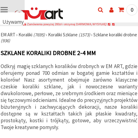
0
Używamy
Zamówienia powyżej 260zł i otrzymaj DARMOWĄ WYSYŁKĘ!
plików
EM ART
›
Koraliki
(7695)
›
Koraliki Szklane
(1573)
›
Szklane koraliki drobne
cookie
(936)
🍪
Używamy
SZKLANE KORALIKI DROBNE 2-4 MM
plików
cookie i
podobnych
Odkryj magię szklanych koralików drobnych w EM ART, gdzie
technologii,
oferujemy ponad 700 odmian w bogatej gamie kształtów i
aby
zapewnić
kolorów! Nasz asortyment obejmuje zarówno klasyczne
prawidłowe
czeskie koraliki szklane, jak i nowoczesne warianty
działanie
dwukolorowe, perłowe, ze srebrnym środkiem oraz mieniące
strony
internetowej,
się tęczowymi odcieniami. Idealne do precyzyjnych projektów
poprawić
biżuteryjnych i zachwycających dekoracji, nasze koraliki
komfort
dostępne są w kształtach takich jak płaskie kwadraty,
korzystania
z niej oraz,
prostokąty, kostki i trójkąty, gotowe, aby urzeczywistnić
za Państwa
Twoje kreatywne pomysły.
zgodą,
analizować
ruch i