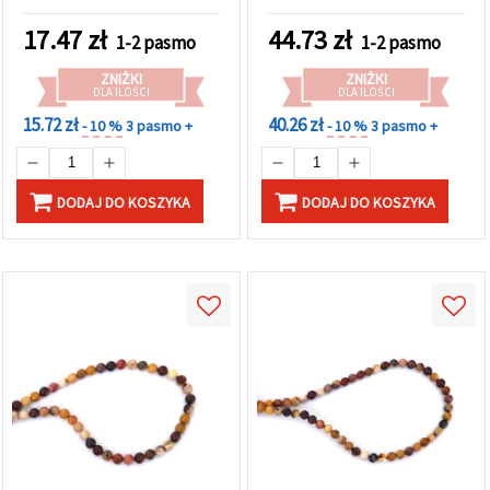
mm, ok. 215 szt. na
w
Ustawieniach,
sznurze; do rękodzieła i
17.47
zł
44.73
zł
1-2 pasmo
1-2 pasmo
wybierając
biżuterii DIY: naszyjniki i
dany typ
bransoletki
plików
ZNIŻKI
ZNIŻKI
DLA ILOŚCI
DLA ILOŚCI
cookie i
klikając
15.72 zł
40.26 zł
- 10 %
3 pasmo +
- 10 %
3 pasmo +
przycisk
"Zapisz"
DODAJ DO KOSZYKA
DODAJ DO KOSZYKA
Akceptuj
wszystkie
Ustawienia