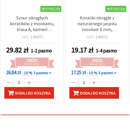
BESTSELLER
BESTSELLER
Sznur okrągłych
Koraliki okrągłe z
koralików z mookaitu,
naturalnego jaspisu
klasa A, kamień
mookait 6 mm,
półszlachetny, 8 mm, ok.
polerowane, miks
SKU:
140073
SKU:
140072
45 szt., do biżuterii
ziemistych odcieni, Klasa
A – sznur ok. 58 szt., do
29.82
zł
19.17
zł
1-2 pasmo
1-4 pasmo
wyrobu biżuterii,
beadingu i rękodzieła
ZNIŻKI
ZNIŻKI
DLA ILOŚCI
DLA ILOŚCI
26.84 zł
17.25 zł
- 10 %
3 pasmo +
- 10 %
5 pasmo +
DODAJ DO KOSZYKA
DODAJ DO KOSZYKA