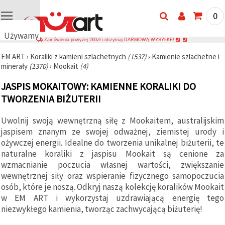
0
Używamy
Zamówienia powyżej 260zł i otrzymaj DARMOWĄ WYSYŁKĘ!
plików
EM ART
›
Koraliki z kamieni szlachetnych
(1537)
›
Kamienie szlachetne i
cookie
minerały
(1370)
›
Mookait
(4)
🍪
Używamy
JASPIS MOKAITOWY: KAMIENNE KORALIKI DO
plików
cookie i
TWORZENIA BIŻUTERII
podobnych
technologii,
Uwolnij swoją wewnętrzną siłę z Mookaitem, australijskim
aby
zapewnić
jaspisem znanym ze swojej odważnej, ziemistej urody i
prawidłowe
ożywczej energii. Idealne do tworzenia unikalnej biżuterii, te
działanie
strony
naturalne koraliki z jaspisu Mookait są cenione za
internetowej,
wzmacnianie poczucia własnej wartości, zwiększanie
poprawić
wewnętrznej siły oraz wspieranie fizycznego samopoczucia
komfort
korzystania
osób, które je noszą. Odkryj naszą kolekcję koralików Mookait
z niej oraz,
w EM ART i wykorzystaj uzdrawiającą energię tego
za Państwa
niezwykłego kamienia, tworząc zachwycającą biżuterię!
zgodą,
analizować
ruch i