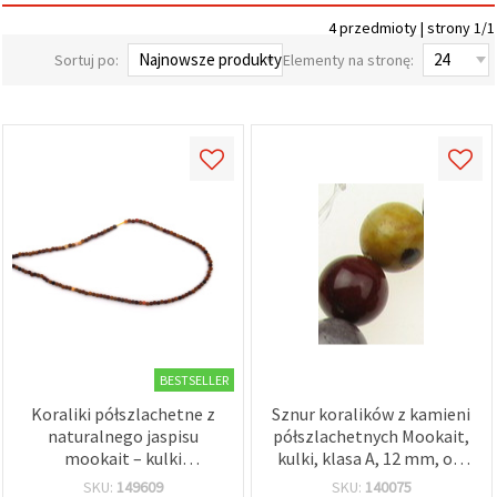
wyświetlać
4 przedmioty | strony 1/1
bardziej
trafne treści
Sortuj po:
Elementy na stronę:
oraz
reklamy,
również
przy
wsparciu
naszych
partnerów
analitycznych
i
marketingowych.
Możesz
zgodzić się
na
używanie
wszystkich
plików
cookie,
klikając
BESTSELLER
"Akceptuj
Koraliki półszlachetne z
Sznur koralików z kamieni
wszystkie!"
lub
naturalnego jaspisu
półszlachetnych Mookait,
wskazać
mookait – kulki
kulki, klasa A, 12 mm, ok.
swoje
fasetowane, matowe, 2
32 szt.
SKU:
149609
SKU:
140075
preferencje