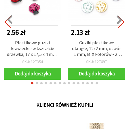
2.56 zł
2.13 zł
Plastikowe guziki
Guziki plastikowe
krawieckie w kształcie
okrągłe, 12x2 mm, otwór
drzewka, 17 x 17,5 x 4 mm,
1 mm, MIX kolorów - 20
otwór 2,5 x 4 mm, mix
szt.
SKU: 127354
SKU: 127697
kolorów – 20 szt.
Dodaj do koszyka
Dodaj do koszyka
KLIENCI RÓWNIEŻ KUPILI