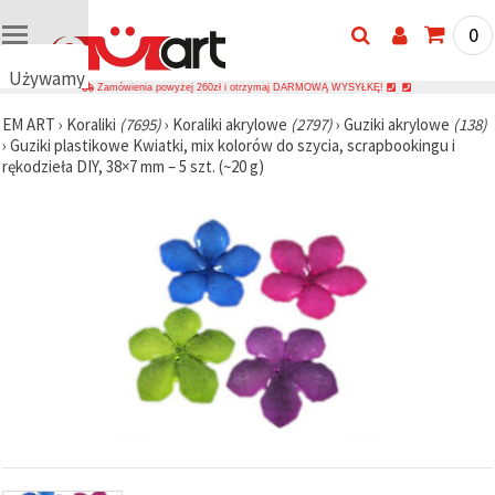
0
Używamy
Zamówienia powyżej 260zł i otrzymaj DARMOWĄ WYSYŁKĘ!
plików
EM ART
›
Koraliki
(7695)
›
Koraliki akrylowe
(2797)
›
Guziki akrylowe
(138)
cookie
›
Guziki plastikowe Kwiatki, mix kolorów do szycia, scrapbookingu i
🍪
rękodzieła DIY, 38×7 mm – 5 szt. (~20 g)
Używamy
plików
cookie i
podobnych
technologii,
aby
zapewnić
prawidłowe
działanie
strony
internetowej,
poprawić
komfort
korzystania
z niej oraz,
za Państwa
zgodą,
analizować
ruch i