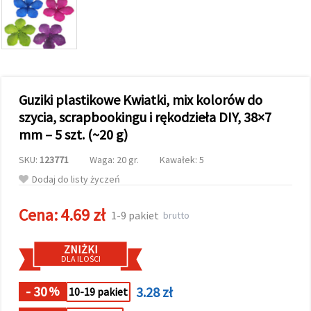
wyświetlać
bardziej
trafne treści
oraz
reklamy,
również
przy
wsparciu
Guziki plastikowe Kwiatki, mix kolorów do
naszych
partnerów
szycia, scrapbookingu i rękodzieła DIY, 38×7
analitycznych
mm – 5 szt. (~20 g)
i
marketingowych.
SKU:
123771
Waga: 20 gr.
Kawałek: 5
Możesz
zgodzić się
Dodaj do listy życzeń
na
używanie
wszystkich
Cena:
4.69 zł
1-9 pakiet
brutto
plików
cookie,
klikając
ZNIŻKI
"Akceptuj
DLA ILOŚCI
wszystkie!"
lub
wskazać
- 30
3.28 zł
%
10-19 pakiet
swoje
preferencje