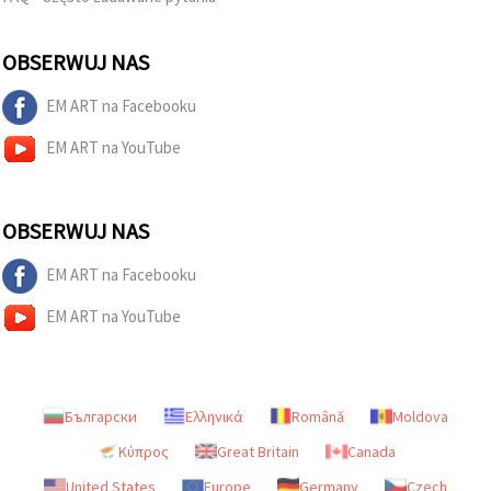
OBSERWUJ NAS
EM ART na Facebooku
EM ART na YouTube
OBSERWUJ NAS
EM ART na Facebooku
EM ART na YouTube
Български
Ελληνικά
Română
Moldova
Κύπρος
Great Britain
Canada
United States
Europe
Germany
Czech