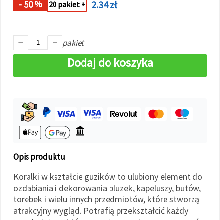
- 50
2.34 zł
%
w
20 pakiet +
Ustawieniach,
wybierając
dany typ
plików
pakiet
cookie i
klikając
przycisk
Dodaj do koszyka
"Zapisz"
Akceptuj
wszystkie
Ustawienia
Opis produktu
Koralki w kształcie guzików to ulubiony element do
ozdabiania i dekorowania bluzek, kapeluszy, butów,
torebek i wielu innych przedmiotów, które stworzą
atrakcyjny wygląd. Potrafią przekształcić każdy