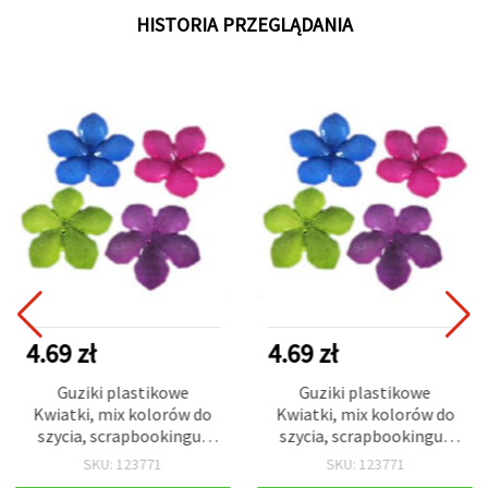
HISTORIA PRZEGLĄDANIA
4.69 zł
4.69 zł
Guziki plastikowe
Guziki plastikowe
Kwiatki, mix kolorów do
Kwiatki, mix kolorów do
szycia, scrapbookingu i
szycia, scrapbookingu i
rękodzieła DIY, 38×7 mm –
rękodzieła DIY, 38×7 mm –
SKU: 123771
SKU: 123771
5 szt. (~20 g)
5 szt. (~20 g)