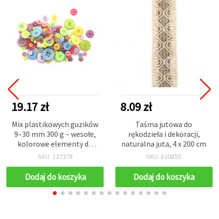
19.17 zł
8.09 zł
Mix plastikowych guzików
Taśma jutowa do
9–30 mm 300 g – wesołe,
rękodzieła i dekoracji,
kolorowe elementy do
naturalna juta, 4 x 200 cm
DIY, scrapbookingu i
SKU: 127378
SKU: 820855
dekoracji rękodzieła
Dodaj do koszyka
Dodaj do koszyka