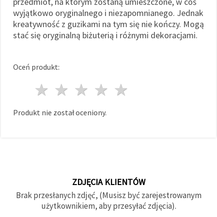
przedmiot, na którym zostaną umieszczone, w coś
wyjątkowo oryginalnego i niezapomnianego. Jednak
kreatywność z guzikami na tym się nie kończy. Mogą
stać się oryginalną biżuterią i różnymi dekoracjami.
Oceń produkt:
1 gwiazda
2 gwiazdy
3 gwiazdy
4 gwiazdy
5 gwiazdy
Produkt nie został oceniony.
ZDJĘCIA KLIENTÓW
Brak przesłanych zdjęć, (Musisz być zarejestrowanym
użytkownikiem, aby przesyłać zdjęcia).