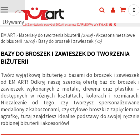
0
Używamy
Zamówienia powyżej 260zł i otrzymaj DARMOWĄ WYSYŁKĘ!
plików
EM ART
›
Materiały do tworzenia biżuterii
(2769)
›
Akcesoria metalowe
cookie
do biżuterii
(1073)
›
Bazy do broszek i zawieszek
(75)
🍪
Używamy
BAZY DO BROSZEK I ZAWIESZEK DO TWORZENIA
plików
cookie i
BIŻUTERII
podobnych
technologii,
Twórz wyjątkową biżuterię z bazami do broszek i zawieszek
aby
zapewnić
od EM ART! Odkryj naszą szeroką ofertę baz do broszek i
prawidłowe
zawieszek wykonanych z metalu, drewna oraz plastiku –
działanie
strony
dostępnych w różnych kształtach, kolorach i rozmiarach.
internetowej,
Niezależnie od tego, czy tworzysz spersonalizowane
poprawić
medaliony z kaboszonami, czy stylowe broszki z zapięciem na
komfort
korzystania
agrafkę, tutaj znajdziesz idealne podstawy do swojej ręcznie
z niej oraz,
robionej biżuterii i akcesoriów!
za Państwa
zgodą,
analizować
ruch i