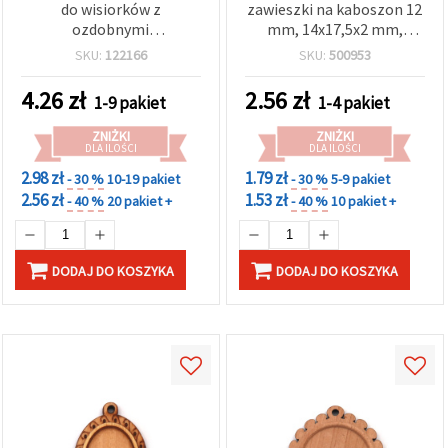
do wisiorków z
zawieszki na kaboszon 12
ozdobnymi
mm, 14x17,5x2 mm,
ornamentami, 40x44x5,5
otwór 2 mm, kolor
SKU:
122166
SKU:
500953
mm, na kaboszon 30 mm,
srebrny — opakowanie 5
otwór 2,5 mm – 2 szt.
szt.
4.26
zł
2.56
zł
1-9 pakiet
1-4 pakiet
ZNIŻKI
ZNIŻKI
DLA ILOŚCI
DLA ILOŚCI
2.98 zł
1.79 zł
- 30 %
10-19 pakiet
- 30 %
5-9 pakiet
2.56 zł
1.53 zł
- 40 %
20 pakiet +
- 40 %
10 pakiet +
DODAJ DO KOSZYKA
DODAJ DO KOSZYKA