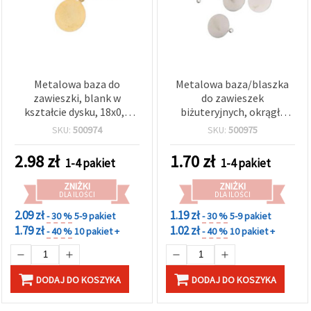
Metalowa baza do
Metalowa baza/blaszka
zawieszki, blank w
do zawieszek
kształcie dysku, 18x0,2
biżuteryjnych, okrągły
mm, dysk: 15 mm, otwór:
dysk, w kolorze srebra,
SKU:
500974
SKU:
500975
1 mm, kolor złoty – 20 szt.
13×0,2 mm, średnica
dysku 10 mm, otwór 1 mm
2.98
zł
1.70
zł
1-4 pakiet
1-4 pakiet
– 20 szt.
ZNIŻKI
ZNIŻKI
DLA ILOŚCI
DLA ILOŚCI
2.09 zł
1.19 zł
- 30 %
5-9 pakiet
- 30 %
5-9 pakiet
1.79 zł
1.02 zł
- 40 %
10 pakiet +
- 40 %
10 pakiet +
DODAJ DO KOSZYKA
DODAJ DO KOSZYKA