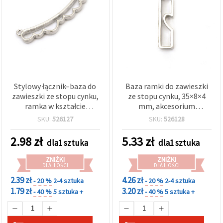
Stylowy łącznik–baza do
Baza ramki do zawieszki
zawieszki ze stopu cynku,
ze stopu cynku, 35×8×4
ramka w kształcie
mm, akcesorium
sylwetki, kolor srebrny,
biżuteryjne dla par, kolor
SKU:
526127
SKU:
526128
45,4×12×4 mm – idealny
srebrny
do biżuterii DIY
2.98
zł
5.33
zł
dla1 sztuka
dla1 sztuka
ZNIŻKI
ZNIŻKI
DLA ILOŚCI
DLA ILOŚCI
2.39 zł
4.26 zł
- 20 %
2-4 sztuka
- 20 %
2-4 sztuka
1.79 zł
3.20 zł
- 40 %
5 sztuka +
- 40 %
5 sztuka +