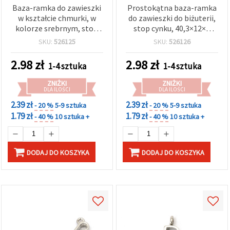
Baza-ramka do zawieszki
Prostokątna baza-ramka
w kształcie chmurki, w
do zawieszki do biżuterii,
kolorze srebrnym, stop
stop cynku, 40,3×12×4
cynku, 21x15x4 mm
mm, w kolorze srebrnym
SKU:
526125
SKU:
526126
2.98
zł
2.98
zł
1-4 sztuka
1-4 sztuka
ZNIŻKI
ZNIŻKI
DLA ILOŚCI
DLA ILOŚCI
2.39 zł
2.39 zł
- 20 %
5-9 sztuka
- 20 %
5-9 sztuka
1.79 zł
1.79 zł
- 40 %
10 sztuka +
- 40 %
10 sztuka +
DODAJ DO KOSZYKA
DODAJ DO KOSZYKA