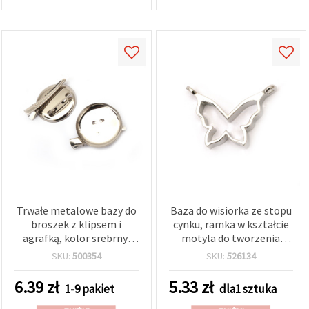
Trwałe metalowe bazy do
Baza do wisiorka ze stopu
broszek z klipsem i
cynku, ramka w kształcie
agrafką, kolor srebrny,
motyla do tworzenia
36x45 mm – 5 szt., idealne
biżuterii, 34 x 25 x 4 mm,
SKU:
500354
SKU:
526134
do biżuterii i projektów
kolor srebrny
DIY
6.39
zł
5.33
zł
1-9 pakiet
dla1 sztuka