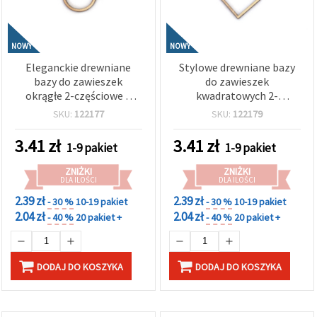
NOWY
NOWY
Eleganckie drewniane
Stylowe drewniane bazy
bazy do zawieszek
do zawieszek
okrągłe 2-częściowe –
kwadratowych 2-
30x33x2,5 mm, średnica
częściowe – 30x33x2,5
SKU:
122177
SKU:
122179
wewnętrzna 25 mm,
mm, wnętrze 25x25 mm,
otwór 1 mm – zestaw 5
otwór 1 mm – zestaw 5
3.41
zł
3.41
zł
1-9 pakiet
1-9 pakiet
szt. EM ART
szt.
ZNIŻKI
ZNIŻKI
DLA ILOŚCI
DLA ILOŚCI
2.39 zł
2.39 zł
- 30 %
10-19 pakiet
- 30 %
10-19 pakiet
2.04 zł
2.04 zł
- 40 %
20 pakiet +
- 40 %
20 pakiet +
DODAJ DO KOSZYKA
DODAJ DO KOSZYKA