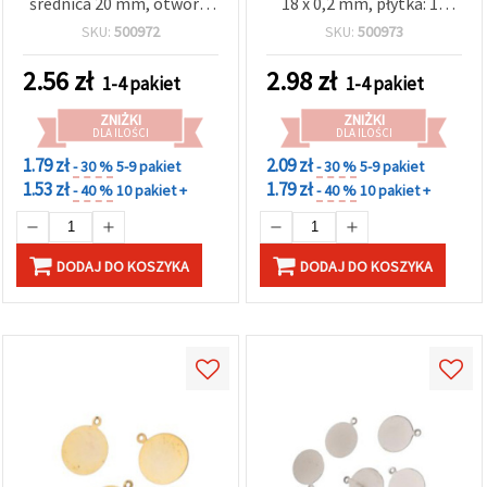
średnica 20 mm, otwór 1
18 x 0,2 mm, płytka: 15
mm, kolor biały – 10 szt.
mm, otwór: 1 mm, kolor
SKU:
500972
SKU:
500973
srebrny – 20 szt.
2.56
zł
2.98
zł
1-4 pakiet
1-4 pakiet
ZNIŻKI
ZNIŻKI
DLA ILOŚCI
DLA ILOŚCI
1.79 zł
2.09 zł
- 30 %
5-9 pakiet
- 30 %
5-9 pakiet
1.53 zł
1.79 zł
- 40 %
10 pakiet +
- 40 %
10 pakiet +
DODAJ DO KOSZYKA
DODAJ DO KOSZYKA