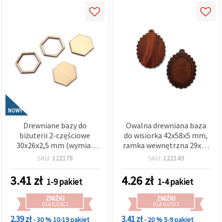
NOWY
Drewniane bazy do
Owalna drewniana baza
biżuterii 2-częściowe
do wisiorka 42x58x5 mm,
30x26x2,5 mm (wymiar
ramka wewnętrzna 29x40
wewnętrzny 25x22 mm) –
mm, otwór 2,5 mm, brąz
SKU:
122178
SKU:
122149
zestaw 5 szt.
– 2 szt.
3.41
zł
4.26
zł
1-9 pakiet
1-4 pakiet
ZNIŻKI
ZNIŻKI
DLA ILOŚCI
DLA ILOŚCI
2.39 zł
3.41 zł
- 30 %
10-19 pakiet
- 20 %
5-9 pakiet