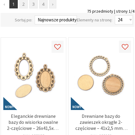
‹
1
2
3
4
›
wyświetlać
bardziej
75 przedmioty | strony 1/4
trafne treści
oraz
Sortuj po:
Elementy na stronę:
reklamy,
również
przy
wsparciu
naszych
partnerów
analitycznych
i
marketingowych.
Możesz
zgodzić się
na
używanie
wszystkich
plików
cookie,
klikając
NOWY
NOWY
"Akceptuj
wszystkie!"
Eleganckie drewniane
Drewniane bazy do
lub
bazy do wisiorka owalne
zawieszek okrągłe 2-
wskazać
swoje
2-częściowe – 26x41,5x2,5
częściowe – 41x2,5 mm +
preferencje
mm z ramką 45x67x2,5
ramka 56x2,5 mm, otwór