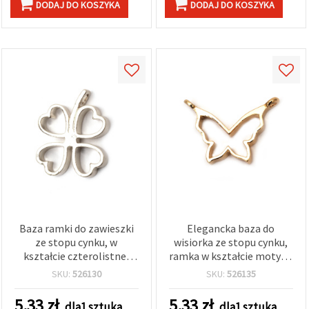
DODAJ DO KOSZYKA
DODAJ DO KOSZYKA
Baza ramki do zawieszki
Elegancka baza do
ze stopu cynku, w
wisiorka ze stopu cynku,
kształcie czterolistnej
ramka w kształcie motyla,
koniczyny, 25x30x4 mm,
kolor złoty, 34x25x4 mm –
SKU:
526130
SKU:
526135
kolor srebrny
idealna do biżuterii
handmade i DIY
5.33
zł
5.33
zł
dla1 sztuka
dla1 sztuka