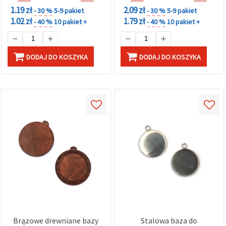
1.19 zł
2.09 zł
- 30 %
5-9 pakiet
- 30 %
5-9 pakiet
1.02 zł
1.79 zł
- 40 %
10 pakiet +
- 40 %
10 pakiet +
DODAJ DO KOSZYKA
DODAJ DO KOSZYKA
Brązowe drewniane bazy
Stalowa baza do