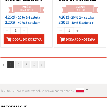
ZNIŻKI
ZNIŻKI
DLA ILOŚCI
DLA ILOŚCI
4.26 zł
4.26 zł
- 20 %
2-4 sztuka
- 20 %
2-4 sztuka
3.20 zł
3.20 zł
- 40 %
5 sztuka +
- 40 %
5 sztuka +
DODAJ DO KOSZYKA
DODAJ DO KOSZYKA
‹
1
2
3
4
›
© 2004 - 2026 EM ART Wszelkie prawa zastrzeżone..