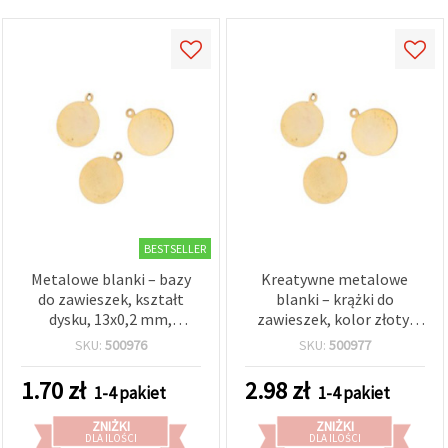
BESTSELLER
Metalowe blanki – bazy
Kreatywne metalowe
do zawieszek, kształt
blanki – krążki do
dysku, 13x0,2 mm,
zawieszek, kolor złoty,
średnica 10 mm, otwór 1
15×0,2 mm, średnica 12
SKU:
500976
SKU:
500977
mm, kolor złoty – 20 szt.
mm, otwór 1 mm –
zestaw 20 szt. do
1.70
zł
2.98
zł
1-4 pakiet
1-4 pakiet
stemplowania i biżuterii
DIY
ZNIŻKI
ZNIŻKI
DLA ILOŚCI
DLA ILOŚCI