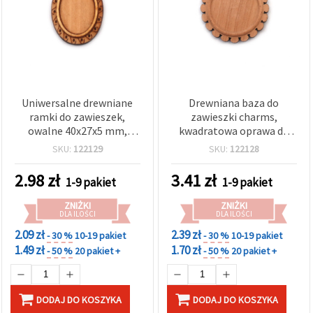
Uniwersalne drewniane
Drewniana baza do
ramki do zawieszek,
zawieszki charms,
owalne 40x27x5 mm,
kwadratowa oprawa do
wewnętrzny wymiar 18x25
biżuterii DIY, 39x37x5 mm,
SKU:
122129
SKU:
122128
mm, otwór 2 mm –
rozmiar wewnętrzny 25
zestaw 2 szt. do biżuterii i
mm, otwór 2 mm,
2.98
zł
3.41
zł
1-9 pakiet
1-9 pakiet
projektów DIY
naturalny kolor drewna –
2 szt.
ZNIŻKI
ZNIŻKI
DLA ILOŚCI
DLA ILOŚCI
2.09 zł
2.39 zł
- 30 %
10-19 pakiet
- 30 %
10-19 pakiet
1.49 zł
1.70 zł
- 50 %
20 pakiet +
- 50 %
20 pakiet +
DODAJ DO KOSZYKA
DODAJ DO KOSZYKA