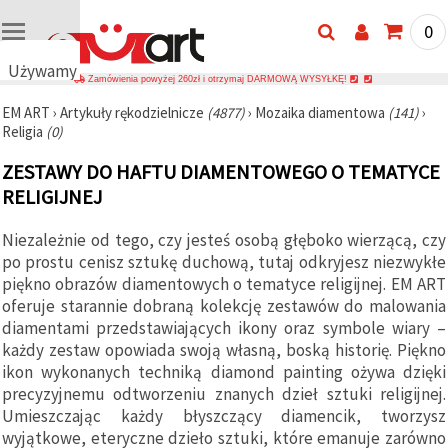
0
Używamy
Zamówienia powyżej 260zł i otrzymaj DARMOWĄ WYSYŁKĘ!
plików
EM ART
›
Artykuły rękodzielnicze
(4877)
›
Mozaika diamentowa
(141)
›
cookie
Religia
(0)
🍪
Używamy
ZESTAWY DO HAFTU DIAMENTOWEGO O TEMATYCE
plików
cookie i
RELIGIJNEJ
podobnych
technologii,
Niezależnie od tego, czy jesteś osobą głęboko wierzącą, czy
aby
zapewnić
po prostu cenisz sztukę duchową, tutaj odkryjesz niezwykłe
prawidłowe
piękno obrazów diamentowych o tematyce religijnej. EM ART
działanie
strony
oferuje starannie dobraną kolekcję zestawów do malowania
internetowej,
diamentami przedstawiających ikony oraz symbole wiary –
poprawić
każdy zestaw opowiada swoją własną, boską historię. Piękno
komfort
korzystania
ikon wykonanych techniką diamond painting ożywa dzięki
z niej oraz,
precyzyjnemu odtworzeniu znanych dzieł sztuki religijnej.
za Państwa
Umieszczając każdy błyszczący diamencik, tworzysz
zgodą,
analizować
wyjątkowe, eteryczne dzieło sztuki, które emanuje zarówno
ruch i