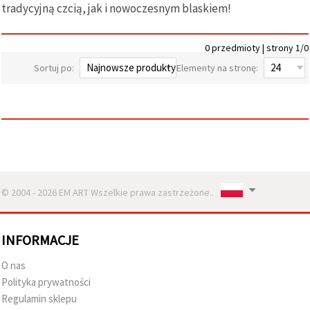
tradycyjną czcią, jak i nowoczesnym blaskiem!
wyświetlać
bardziej
trafne treści
oraz
0 przedmioty | strony 1/0
reklamy,
również
Sortuj po:
Elementy na stronę:
przy
wsparciu
naszych
partnerów
analitycznych
i
marketingowych.
Możesz
zgodzić się
na
© 2004 - 2026 EM ART Wszelkie prawa zastrzeżone..
używanie
wszystkich
plików
cookie,
INFORMACJE
klikając
"Akceptuj
wszystkie!"
O nas
lub
Polityka prywatności
wskazać
swoje
Regulamin sklepu
preferencje