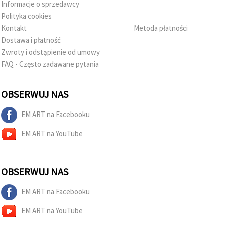
Informacje o sprzedawcy
w
Ustawieniach,
Polityka cookies
wybierając
Kontakt
Metoda płatności
dany typ
plików
Dostawa i płatność
cookie i
Zwroty i odstąpienie od umowy
klikając
przycisk
FAQ - Często zadawane pytania
"Zapisz"
OBSERWUJ NAS
Akceptuj
wszystkie
EM ART na Facebooku
Ustawienia
EM ART na YouTube
OBSERWUJ NAS
EM ART na Facebooku
EM ART na YouTube