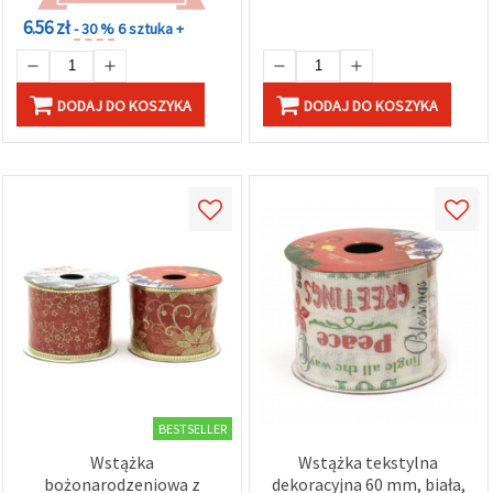
6.56 zł
- 30 %
6 sztuka +
DODAJ DO KOSZYKA
DODAJ DO KOSZYKA
BESTSELLER
Wstążka
Wstążka tekstylna
bożonarodzeniowa z
dekoracyjna 60 mm, biała,