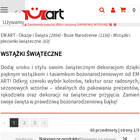
0
Używamy
Zamówienia powyżej 260zł i otrzymaj DARMOWĄ WYSYŁKĘ!
plików
EM ART
›
Okazje i Święta
(2954)
›
Boże Narodzenie
(1156)
›
Wstążki i
cookie
plecionki świąteczne
(63)
🍪
Używamy
WSTĄŻKI ŚWIĄTECZNE
plików
cookie i
podobnych
Dodaj uroku i stylu swoim świątecznym dekoracjom dzięki
technologii,
pięknym wstążkom i tasiemkom bożonarodzeniowym od EM
aby
zapewnić
ART! Odkryj szeroki wybór kolorów, tekstur oraz radosnych,
prawidłowe
sezonowych wzorów – idealnych do pakowania prezentów,
działanie
rękodzieła oraz dekoracji na świąteczne przyjęcia. Zamień
strony
internetowej,
swoje święta w prawdziwą bożonarodzeniową bajkę!
poprawić
komfort
korzystania
z niej oraz,
‹
1
2
3
›
za Państwa
zgodą,
63 przedmioty | strony 1/3
analizować
Sortuj po:
Elementy na stronę:
ruch i