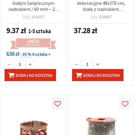
białym świątecznym
dekoracyjna 48x270 cm,
nadrukiem / 60 mm ~ 2,7
biała z nadrukiem
m
bożonarodzeniowym
SKU:
419187
SKU:
829887
9.37
zł
37.28
zł
1-5 sztuka
ZNIŻKI
DLA ILOŚCI
6.56 zł
- 30 %
6 sztuka +
DODAJ DO KOSZYKA
DODAJ DO KOSZYKA