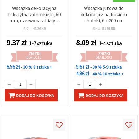
Wstążka dekoracyjna
Wstążka jutowa do
tekstylna z drucikiem, 60
dekoracji z nadrukiem
mm, czerwona z białym
choinki, 6 x 200 cm
bożonarodzeniowym
SKU:
412649
SKU:
819895
nadrukiem, 2,7 m
9.37
zł
8.09
zł
1-7 sztuka
1-4 sztuka
ZNIŻKI
ZNIŻKI
DLA ILOŚCI
DLA ILOŚCI
6.56 zł
5.67 zł
- 30 %
8 sztuka +
- 30 %
5-9 sztuka
4.86 zł
- 40 %
10 sztuka +
DODAJ DO KOSZYKA
DODAJ DO KOSZYKA