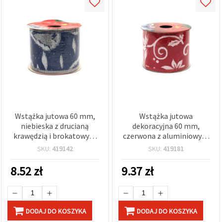
Wstążka jutowa 60 mm,
Wstążka jutowa
niebieska z drucianą
dekoracyjna 60 mm,
krawędzią i brokatowym
czerwona z aluminiowym
wzorem choinek ~2,7 m
drucikiem na brzegach i
SKU:
419142
SKU:
419181
białym
bożonarodzeniowym
8.52
zł
9.37
zł
nadrukiem, ok. 2,7 m
DODAJ DO KOSZYKA
DODAJ DO KOSZYKA