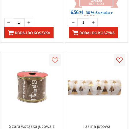
ZNIŻKI
DLA ILOŚCI
6.56 zł
- 30 %
6 sztuka +
DODAJ DO KOSZYKA
DODAJ DO KOSZYKA
Szara wstążka jutowa z
Taśma jutowa