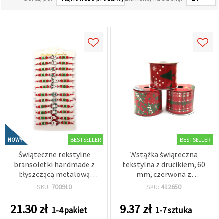
wyświetlać
bardziej
trafne treści
oraz
reklamy,
również
przy
wsparciu
naszych
partnerów
analitycznych
i
marketingowych.
Możesz
zgodzić się
na
używanie
BESTSELLER
BESTSELLER
NOWY
wszystkich
plików
Świąteczne tekstylne
Wstążka świąteczna
cookie,
bransoletki handmade z
tekstylna z drucikiem, 60
klikając
błyszczącą metalową
mm, czerwona z
"Akceptuj
zawieszką w kształcie
kolorowym
wszystkie!"
SKU:
700910
SKU:
412650
lub
choinki (kolor srebrny i
bożonarodzeniowym
wskazać
złoty) – mix wzorów,
nadrukiem – 2,7 m
21.30
zł
9.37
zł
swoje
1-4 pakiet
1-7 sztuka
zestaw 12 szt.
preferencje