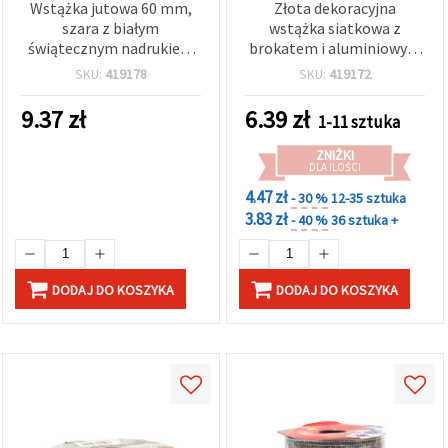
Wstążka jutowa 60 mm,
Złota dekoracyjna
szara z białym
wstążka siatkowa z
świątecznym nadrukiem
brokatem i aluminiowym
~2,7 m
brzegiem – rolka 40 mm x
SKU:
419178
SKU:
419172
2,7 m do rękodzieła,
pakowania prezentów,
9.37
zł
6.39
zł
1-11 sztuka
wianków i dekoracji
florystycznych
ZNIŻKI
DLA ILOŚCI
4.47 zł
- 30 %
12-35 sztuka
3.83 zł
- 40 %
36 sztuka +
DODAJ DO KOSZYKA
DODAJ DO KOSZYKA