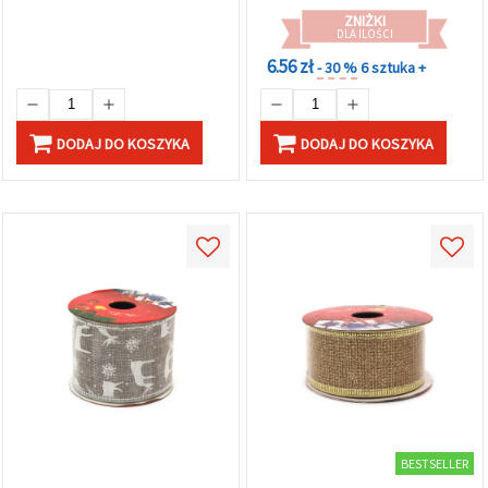
ZNIŻKI
DLA ILOŚCI
6.56 zł
- 30 %
6 sztuka +
DODAJ DO KOSZYKA
DODAJ DO KOSZYKA
BESTSELLER