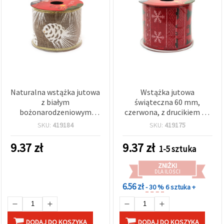
Naturalna wstążka jutowa
Wstążka jutowa
z białym
świąteczna 60 mm,
bożonarodzeniowym
czerwona, z drucikiem na
nadrukiem, 60 mm x ~2,7
brzegach i czerwonym
SKU:
419184
SKU:
419175
m
brokatowym nadrukiem
reniferów, ~2,7 m
9.37
zł
9.37
zł
1-5 sztuka
ZNIŻKI
DLA ILOŚCI
6.56 zł
- 30 %
6 sztuka +
DODAJ DO KOSZYKA
DODAJ DO KOSZYKA