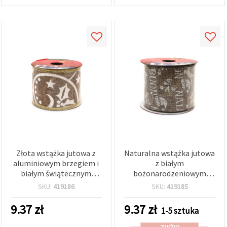
Złota wstążka jutowa z
Naturalna wstążka jutowa
aluminiowym brzegiem i
z białym
białym świątecznym
bożonarodzeniowym
wzorem, 60 mm x 2,7 m
nadrukiem, 60 mm x 2,7 m
SKU:
419186
SKU:
419185
9.37
zł
9.37
zł
1-5 sztuka