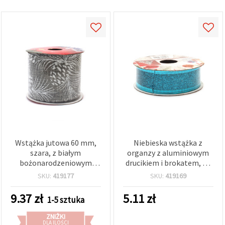
Wstążka jutowa 60 mm,
Niebieska wstążka z
szara, z białym
organzy z aluminiowym
bożonarodzeniowym
drucikiem i brokatem, 25
nadrukiem, ok. 2,7 m
mm, ~2,70 m
SKU:
419177
SKU:
419169
9.37
zł
5.11
zł
1-5 sztuka
ZNIŻKI
DLA ILOŚCI