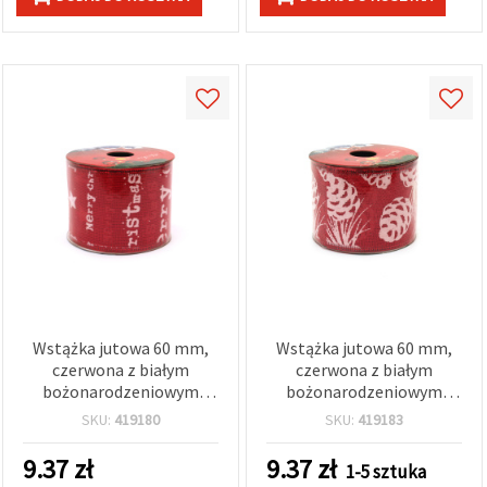
Wstążka jutowa 60 mm,
Wstążka jutowa 60 mm,
czerwona z białym
czerwona z białym
bożonarodzeniowym
bożonarodzeniowym
wzorem ~2,7 m
nadrukiem ~2,7 m
SKU:
419180
SKU:
419183
9.37
zł
9.37
zł
1-5 sztuka