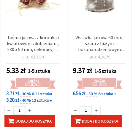
Taśma jutowa z koronką i
Wstążka jutowa 60 mm,
kwiatowymi zdobieniami,
szara z białym
230 x 50 mm, dekoracyjna
bożonarodzeniowym
owijka na butelkę
nadrukiem ~2,7 m
SKU:
819839
SKU:
419179
5.33
zł
9.37
zł
1-5 sztuka
1-5 sztuka
ZNIŻKI
ZNIŻKI
DLA ILOŚCI
DLA ILOŚCI
3.71 zł
6.56 zł
- 30 %
6-11 sztuka
- 30 %
6 sztuka +
3.20 zł
- 40 %
12 sztuka +
DODAJ DO KOSZYKA
DODAJ DO KOSZYKA