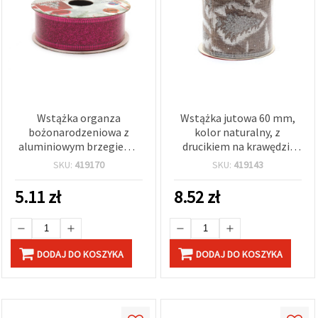
Wstążka organza
Wstążka jutowa 60 mm,
bożonarodzeniowa z
kolor naturalny, z
aluminiowym brzegiem i
drucikiem na krawędzi,
brokatem, kolor
świąteczny brokatowy
SKU:
419170
SKU:
419143
cyklamen, 25 mm x ~2,70
wzór choinek ~2,7 m
m
5.11
zł
8.52
zł
DODAJ DO KOSZYKA
DODAJ DO KOSZYKA