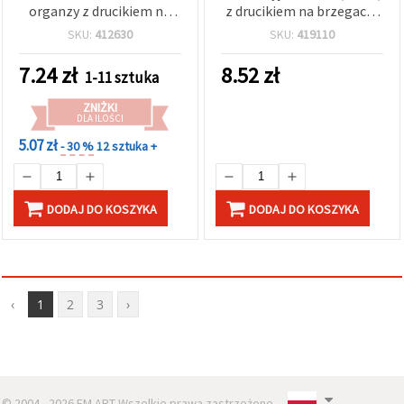
organzy z drucikiem na
z drucikiem na brzegach,
brzegach, czerwona ze
z kolorowym nadrukiem
SKU:
412630
SKU:
419110
złotym brokatem,
życzeń i pozdrowień – 2,7
mieszane motywy
m
7.24
zł
8.52
zł
1-11 sztuka
(gwiazdki i zawijasy), szer.
60 mm, rolka 2,7 m – do
ZNIŻKI
wianków, pakowania
DLA ILOŚCI
prezentów i
5.07 zł
- 30 %
12 sztuka +
świątecznego rękodzieła
DODAJ DO KOSZYKA
DODAJ DO KOSZYKA
‹
1
2
3
›
© 2004 - 2026 EM ART Wszelkie prawa zastrzeżone..