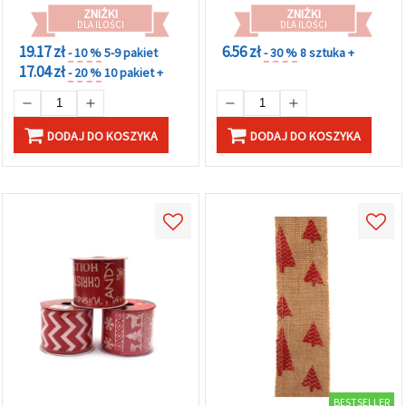
w
ZNIŻKI
ZNIŻKI
Ustawieniach,
DLA ILOŚCI
DLA ILOŚCI
wybierając
19.17 zł
6.56 zł
dany typ
- 10 %
5-9 pakiet
- 30 %
8 sztuka +
plików
17.04 zł
- 20 %
10 pakiet +
cookie i
klikając
przycisk
"Zapisz"
DODAJ DO KOSZYKA
DODAJ DO KOSZYKA
Akceptuj
wszystkie
Ustawienia
BESTSELLER