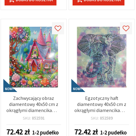
NOWY
NOWY
Zachwycający obraz
Egzotyczny haft
diamentowy 40x50 cm z
diamentowy 40x50 cm z
okrągłymi diamencikami –
okrągłymi diamencikami –
pełne wyklejanie, różowy
pełne wyklejanie, wzór
SKU:
852591
SKU:
852589
motyw bajkowej wróżki z
Spirit of India z elegancką
elegancką ramą BYX4532
ramą BYX4519
72.42
zł
72.42
zł
1-2 pudełko
1-2 pudełko