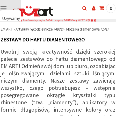
0
Używamy
Zamówienia powyżej 260zł i otrzymaj DARMOWĄ WYSYŁKĘ!
plików
EM ART
›
Artykuły rękodzielnicze
(4878)
›
Mozaika diamentowa
(141)
cookie
🍪
ZESTAWY DO HAFTU DIAMENTOWEGO
Używamy
plików
cookie i
Uwolnij swoją kreatywność dzięki szerokiej
podobnych
palecie zestawów do haftu diamentowego od
technologii,
aby
EM ART! Odmień swój dom lub biuro, ozdabiając
zapewnić
prawidłowe
je olśniewającymi dziełami sztuki lśniącymi
działanie
strony
niczym diamenty. Nasze zestawy zawierają
internetowej,
wszystko, czego potrzebujesz – wstępnie
poprawić
komfort
posegregowane okrągłe kryształki typu
korzystania
z niej oraz,
rhinestone (tzw. „diamenty”), aplikatory w
za Państwa
zgodą,
formie długopisów, intensywne kolory oraz
analizować
ruch i