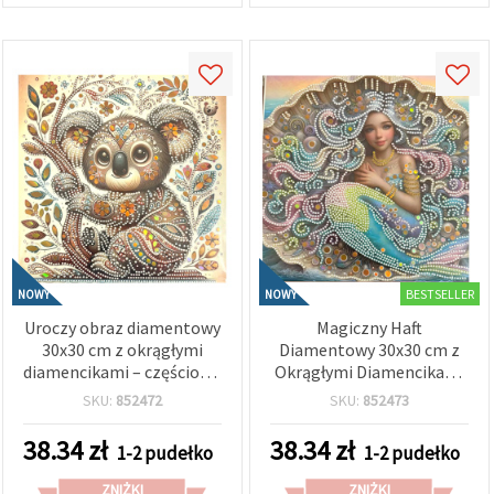
BESTSELLER
NOWY
NOWY
Uroczy obraz diamentowy
Magiczny Haft
30x30 cm z okrągłymi
Diamentowy 30x30 cm z
diamencikami – częściowe
Okrągłymi Diamencikami
wyklejanie, słoneczny
– Częściowe Wyklejanie
SKU:
852472
SKU:
852473
koala, elegancka ramka
Perłowa Syrenka z
LT-3532
Elegancką Ramką LT-3535
38.34
zł
38.34
zł
1-2 pudełko
1-2 pudełko
ZNIŻKI
ZNIŻKI