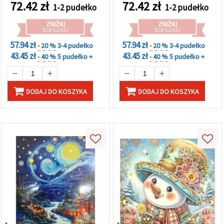
elegancką ramą –
wyklejanie (Full Drill) z
72.42
zł
72.42
zł
1-2 pudełko
1-2 pudełko
XQYX86077
elegancką ramą –
XQYX86085
ZNIŻKI
ZNIŻKI
DLA ILOŚCI
DLA ILOŚCI
57.94 zł
57.94 zł
- 20 %
3-4 pudełko
- 20 %
3-4 pudełko
43.45 zł
43.45 zł
- 40 %
5 pudełko +
- 40 %
5 pudełko +
DODAJ DO KOSZYKA
DODAJ DO KOSZYKA