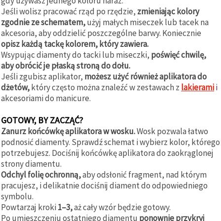
gdy używasz jednego koloru naraz.
Jeśli wolisz pracować rząd po rzędzie,
zmieniając kolory
zgodnie ze schematem,
użyj małych miseczek lub tacek na
akcesoria, aby oddzielić poszczególne barwy. Koniecznie
opisz każdą tackę kolorem, który zawiera.
Wsypując diamenty do tacki lub miseczki,
poświęć chwilę,
aby obrócić je płaską stroną do dołu.
Jeśli zgubisz aplikator,
możesz użyć również aplikatora do
dżetów,
który często można znaleźć w zestawach z
lakierami
i
akcesoriami do manicure.
GOTOWY, BY ZACZĄĆ?
Zanurz końcówkę aplikatora w wosku.
Wosk pozwala łatwo
podnosić diamenty. Sprawdź schemat i wybierz kolor, którego
potrzebujesz. Dociśnij końcówkę aplikatora do zaokrąglonej
strony diamentu.
Odchyl folię ochronną,
aby odsłonić fragment, nad którym
pracujesz, i delikatnie dociśnij diament do odpowiedniego
symbolu.
Powtarzaj kroki
1–3,
aż cały wzór będzie gotowy.
Po umieszczeniu ostatniego diamentu
ponownie przykryj