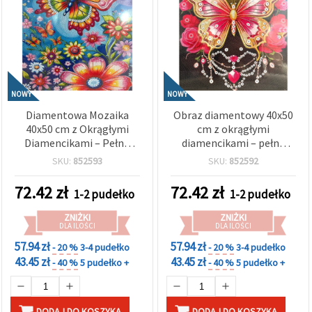
NOWY
NOWY
Diamentowa Mozaika
Obraz diamentowy 40x50
40x50 cm z Okrągłymi
cm z okrągłymi
Diamencikami – Pełne
diamencikami – pełne
Wyklejanie (Full Drill)
wyklejanie, motyw motyl i
SKU:
852593
SKU:
852592
Kolorowy Motyw
serce, elegancka ramka
„Przebudzenie” z
BYX4536
72.42
zł
72.42
zł
1-2 pudełko
1-2 pudełko
Elegancką Ramą BYX4535
ZNIŻKI
ZNIŻKI
DLA ILOŚCI
DLA ILOŚCI
57.94 zł
57.94 zł
- 20 %
3-4 pudełko
- 20 %
3-4 pudełko
43.45 zł
43.45 zł
- 40 %
5 pudełko +
- 40 %
5 pudełko +
DODAJ DO KOSZYKA
DODAJ DO KOSZYKA