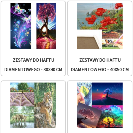
w
Ustawieniach,
wybierając
dany typ
plików
cookie i
klikając
przycisk
"Zapisz"
Akceptuj
ZESTAWY DO HAFTU
ZESTAWY DO HAFTU
wszystkie
DIAMENTOWEGO - 30X40 CM
DIAMENTOWEGO - 40X50 CM
Ustawienia