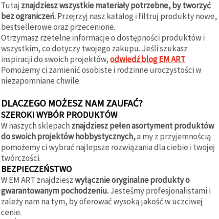
Tutaj
znajdziesz wszystkie materiały potrzebne, by tworzyć
bez ograniczeń.
Przejrzyj nasz katalog i filtruj produkty nowe,
bestsellerowe oraz przecenione.
Otrzymasz rzetelne informacje o dostępności produktów i
wszystkim, co dotyczy twojego zakupu. Jeśli szukasz
inspiracji do swoich projektów,
odwiedź blog EM ART
.
Pomożemy ci zamienić osobiste i rodzinne uroczystości w
niezapomniane chwile.
DLACZEGO MOŻESZ NAM ZAUFAĆ?
SZEROKI WYBÓR PRODUKTÓW
W naszych sklepach
znajdziesz pełen asortyment produktów
do swoich projektów hobbystycznych,
a my z przyjemnością
pomożemy ci wybrać najlepsze rozwiązania dla ciebie i twojej
twórczości.
BEZPIECZEŃSTWO
W EM ART znajdziesz
wyłącznie oryginalne produkty o
gwarantowanym pochodzeniu.
Jesteśmy profesjonalistami i
zależy nam na tym, by oferować wysoką jakość w uczciwej
cenie.