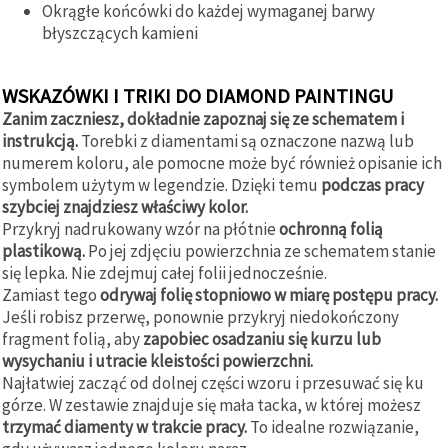
Okrągłe końcówki do każdej wymaganej barwy
błyszczących kamieni
WSKAZÓWKI I TRIKI DO DIAMOND PAINTINGU
Zanim zaczniesz, dokładnie zapoznaj się ze schematem i
instrukcją.
Torebki z diamentami są oznaczone nazwą lub
numerem koloru, ale pomocne może być również opisanie ich
symbolem użytym w legendzie. Dzięki temu
podczas pracy
szybciej znajdziesz właściwy kolor.
Przykryj nadrukowany wzór na płótnie
ochronną folią
plastikową.
Po jej zdjęciu powierzchnia ze schematem stanie
się lepka. Nie zdejmuj całej folii jednocześnie.
Zamiast tego
odrywaj folię stopniowo w miarę postępu pracy.
Jeśli robisz przerwę, ponownie przykryj niedokończony
fragment folią, aby
zapobiec osadzaniu się kurzu lub
wysychaniu i utracie kleistości powierzchni.
Najłatwiej zacząć od dolnej części wzoru i przesuwać się ku
górze. W zestawie znajduje się mała tacka, w której możesz
trzymać diamenty w trakcie pracy.
To idealne rozwiązanie,