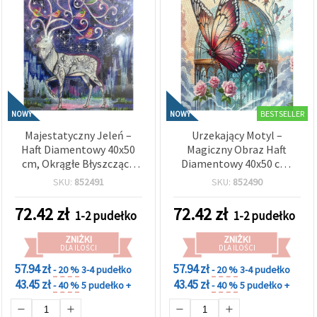
BESTSELLER
NOWY
NOWY
Majestatyczny Jeleń –
Urzekający Motyl –
Haft Diamentowy 40x50
Magiczny Obraz Haft
cm, Okrągłe Błyszczące
Diamentowy 40x50 cm,
Diamenciki, Full Drill z
Okrągłe Błyszczące
SKU:
852491
SKU:
852490
Elegancką Ramką –
Diamenciki, Pełne
Magiczne Poroże
Wypełnienie (Full Drill) z
72.42
zł
72.42
zł
1-2 pudełko
1-2 pudełko
XQYX86091
Elegancką Ramą –
XQYX86099
ZNIŻKI
ZNIŻKI
DLA ILOŚCI
DLA ILOŚCI
57.94 zł
57.94 zł
- 20 %
3-4 pudełko
- 20 %
3-4 pudełko
43.45 zł
43.45 zł
- 40 %
5 pudełko +
- 40 %
5 pudełko +