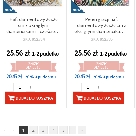
NOWY
NOWY
Haft diamentowy 20x20
Pełen gracji haft
cm z okrągłymi
diamentowy 20x20 cm z
diamencikami – częściowe
okrągłymi diamencikami –
wyklejanie „Niebieski
częściowe wyklejanie
SKU:
852584
SKU:
852585
Poranek” z elegancką
„Taniec tulipanów” w
ramką LT-035
eleganckiej ramce LT-036
25.56
zł
25.56
zł
1-2 pudełko
1-2 pudełko
ZNIŻKI
ZNIŻKI
DLA ILOŚCI
DLA ILOŚCI
20.45 zł
20.45 zł
- 20 %
3 pudełko +
- 20 %
3 pudełko +
DODAJ DO KOSZYKA
DODAJ DO KOSZYKA
«
‹
1
2
3
4
5
›
»