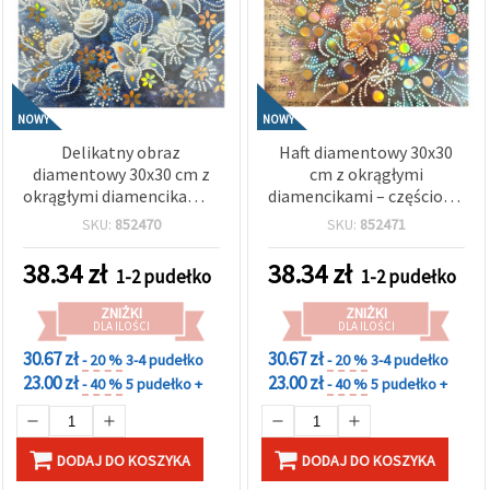
NOWY
NOWY
Delikatny obraz
Haft diamentowy 30x30
diamentowy 30x30 cm z
cm z okrągłymi
okrągłymi diamencikami –
diamencikami – częściowe
częściowe wyklejanie
wyklejanie „Blooming
SKU:
852470
SKU:
852471
„Łagodny kwiatowy
Melody” z elegancką
powiew” w eleganckiej
ramką LT-3536
38.34
zł
38.34
zł
1-2 pudełko
1-2 pudełko
ramie LT-3537
ZNIŻKI
ZNIŻKI
DLA ILOŚCI
DLA ILOŚCI
30.67 zł
30.67 zł
- 20 %
3-4 pudełko
- 20 %
3-4 pudełko
23.00 zł
23.00 zł
- 40 %
5 pudełko +
- 40 %
5 pudełko +
DODAJ DO KOSZYKA
DODAJ DO KOSZYKA