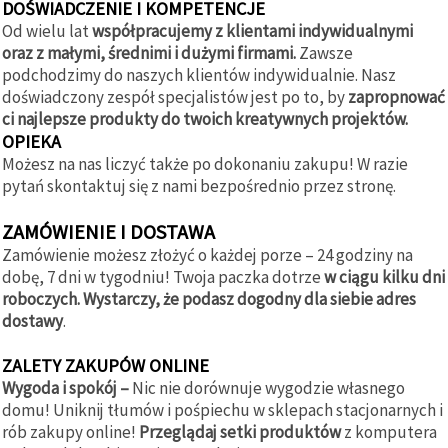
DOŚWIADCZENIE I KOMPETENCJE
Od wielu lat
współpracujemy z klientami indywidualnymi
oraz z małymi, średnimi i dużymi firmami.
Zawsze
podchodzimy do naszych klientów indywidualnie. Nasz
doświadczony zespół specjalistów jest po to, by
zapropnować
ci najlepsze produkty do twoich kreatywnych projektów.
OPIEKA
Możesz na nas liczyć także po dokonaniu zakupu! W razie
pytań skontaktuj się z nami bezpośrednio przez stronę.
ZAMÓWIENIE I DOSTAWA
Zamówienie możesz złożyć o każdej porze – 24 godziny na
dobę, 7 dni w tygodniu! Twoja paczka dotrze
w ciągu kilku dni
roboczych. Wystarczy, że podasz dogodny dla siebie adres
dostawy
.
ZALETY ZAKUPÓW ONLINE
Wygoda i spokój –
Nic nie dorównuje wygodzie własnego
domu! Uniknij tłumów i pośpiechu w sklepach stacjonarnych i
rób zakupy online!
Przeglądaj setki produktów
z komputera