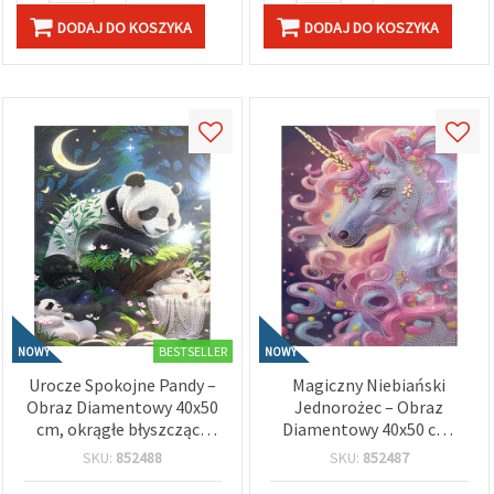
DODAJ DO KOSZYKA
DODAJ DO KOSZYKA
BESTSELLER
NOWY
NOWY
Urocze Spokojne Pandy –
Magiczny Niebiański
Obraz Diamentowy 40x50
Jednorożec – Obraz
cm, okrągłe błyszczące
Diamentowy 40x50 cm,
diamenciki, pełne
okrągłe błyszczące
SKU:
852488
SKU:
852487
wyklejanie (Full Drill) z
diamenciki, pełne