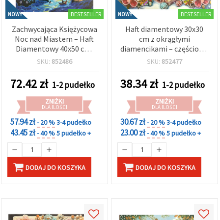
BESTSELLER
BESTSELLER
NOWY
NOWY
Zachwycająca Księżycowa
Haft diamentowy 30x30
Noc nad Miastem – Haft
cm z okrągłymi
Diamentowy 40x50 cm,
diamencikami – częściowe
okrągłe błyszczące
wyklejanie, kolorowy
SKU:
852486
SKU:
852477
diamenciki, Full Drill
motyw śnieżki w
(pełne wyklejanie) z
eleganckiej ramce LT-
72.42
zł
38.34
zł
1-2 pudełko
1-2 pudełko
elegancką ramą –
3540
XQYX86284
ZNIŻKI
ZNIŻKI
DLA ILOŚCI
DLA ILOŚCI
57.94 zł
30.67 zł
- 20 %
3-4 pudełko
- 20 %
3-4 pudełko
43.45 zł
23.00 zł
- 40 %
5 pudełko +
- 40 %
5 pudełko +
DODAJ DO KOSZYKA
DODAJ DO KOSZYKA