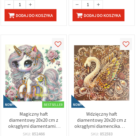
DODAJ DO KOSZYKA
DODAJ DO KOSZYKA
BESTSELLER
NOWY
NOWY
Magiczny haft
Wdzięczny haft
diamentowy 20x20 cm z
diamentowy 20x20 cm z
okrągłymi diamentami –
okrągłymi diamencikami –
częściowe wyklejanie,
częściowe wyklejanie,
SKU:
852466
SKU:
852583