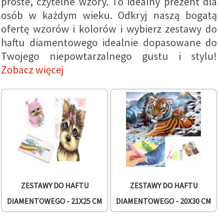
proste, czytelne wzory. To idealny prezent dla
wyświetlać
osób w każdym wieku. Odkryj naszą bogatą
bardziej
trafne treści
ofertę wzorów i kolorów i wybierz zestawy do
oraz
reklamy,
haftu diamentowego idealnie dopasowane do
również
Twojego niepowtarzalnego gustu i stylu!
przy
wsparciu
Zobacz więcej
naszych
partnerów
analitycznych
i
marketingowych.
Możesz
zgodzić się
na
używanie
wszystkich
plików
cookie,
klikając
"Akceptuj
wszystkie!"
ZESTAWY DO HAFTU
ZESTAWY DO HAFTU
lub
wskazać
DIAMENTOWEGO - 21X25 CM
DIAMENTOWEGO - 20X30 CM
swoje
preferencje