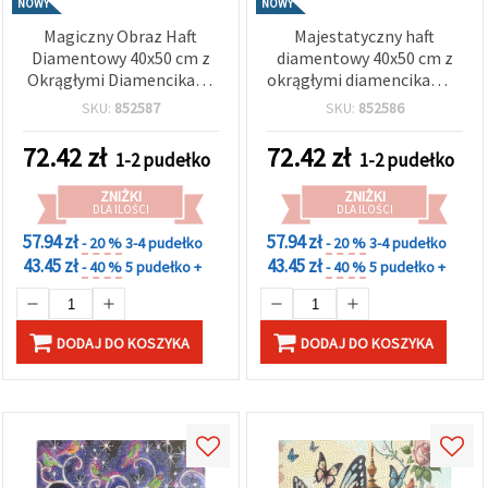
NOWY
NOWY
Magiczny Obraz Haft
Majestatyczny haft
Diamentowy 40x50 cm z
diamentowy 40x50 cm z
Okrągłymi Diamencikami
okrągłymi diamencikami –
– Pełne Wyklejanie,
pełne krycie (Full Drill)
SKU:
852587
SKU:
852586
Tęczowy Jednorożec,
„Król Kolorów” z
Elegancka Ramka
elegancką ramą
72.42
zł
72.42
zł
1-2 pudełko
1-2 pudełko
XQYX86086
XQYX86079
ZNIŻKI
ZNIŻKI
DLA ILOŚCI
DLA ILOŚCI
57.94 zł
57.94 zł
- 20 %
3-4 pudełko
- 20 %
3-4 pudełko
43.45 zł
43.45 zł
- 40 %
5 pudełko +
- 40 %
5 pudełko +
DODAJ DO KOSZYKA
DODAJ DO KOSZYKA