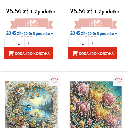
wzór Słodki Jednorożec,
złoty łabędź, elegancka
elegancka ramka LT-025
ramka LT-031
25.56
zł
25.56
zł
1-2 pudełko
1-2 pudełko
ZNIŻKI
ZNIŻKI
DLA ILOŚCI
DLA ILOŚCI
20.45 zł
20.45 zł
- 20 %
3 pudełko +
- 20 %
3 pudełko +
DODAJ DO KOSZYKA
DODAJ DO KOSZYKA