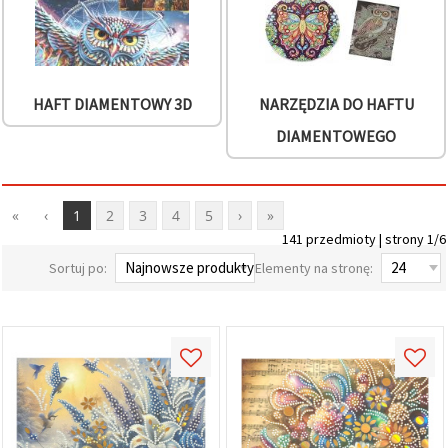
HAFT DIAMENTOWY 3D
NARZĘDZIA DO HAFTU
DIAMENTOWEGO
«
‹
1
2
3
4
5
›
»
141 przedmioty | strony 1/6
Sortuj po:
Elementy na stronę: