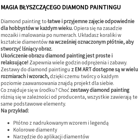
MAGIA BŁYSZCZĄCEGO DIAMOND PAINTINGU
Diamond painting to
łatwe i przyjemne zajęcie odpowiednie
dla hobbystów w każdym wieku.
Opiera się na zasadzie
mozaiki i malowania po numerach. Układasz koraliki w
kształcie diamentów
na wcześniej oznaczonym płótnie, aby
stworzyć lśniący obraz.
Ukończenie obrazu diamond painting jest proste i
relaksujące!
Zapewnia wiele godzin odprężenia i zabawy.
Zestawy do diamond paintingu
z EM ART dostępne są w wielu
rozmiarach i wzorach,
dzięki czemu twórcy o każdym
poziomie zaawansowania znajdą projekt dla siebie.
Co znajduje się w środku? Choć
zestawy diamond painting
różnią się w zależności od producenta, wszystkie zawierają te
same podstawowe elementy.
Na przykład:
Płótno z nadrukowanym wzorem i legendą
Kolorowe diamenty
Narzędzie do aplikacji diamentów