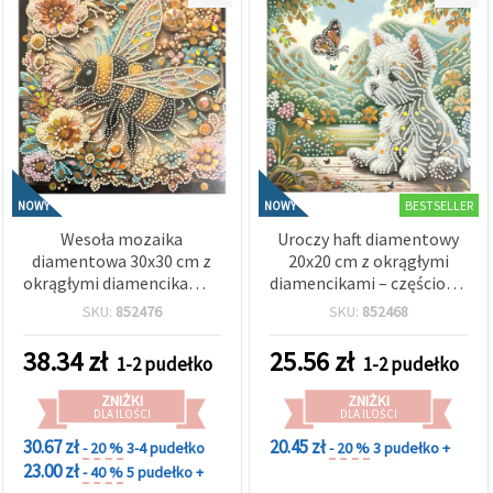
BESTSELLER
NOWY
NOWY
Wesoła mozaika
Uroczy haft diamentowy
diamentowa 30x30 cm z
20x20 cm z okrągłymi
okrągłymi diamencikami –
diamencikami – częściowe
częściowe wyklejanie
wyklejanie, puszysty biały
SKU:
852476
SKU:
852468
„Bee Garden” z elegancką
szczeniak, elegancka
ramą LT-3538
ramka LT-033
38.34
zł
25.56
zł
1-2 pudełko
1-2 pudełko
ZNIŻKI
ZNIŻKI
DLA ILOŚCI
DLA ILOŚCI
30.67 zł
20.45 zł
- 20 %
3-4 pudełko
- 20 %
3 pudełko +
23.00 zł
- 40 %
5 pudełko +