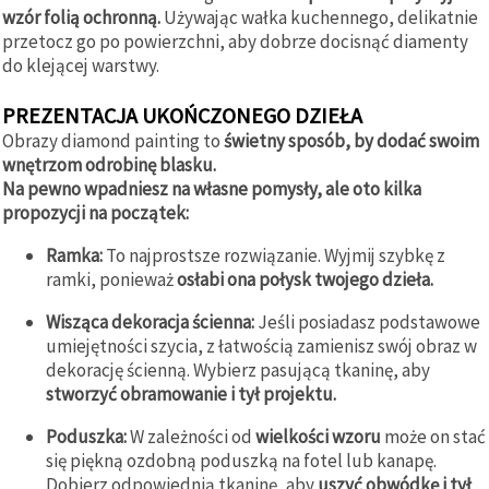
wzór folią ochronną.
Używając wałka kuchennego, delikatnie
przetocz go po powierzchni, aby dobrze docisnąć diamenty
do klejącej warstwy.
PREZENTACJA UKOŃCZONEGO DZIEŁA
Obrazy diamond painting to
świetny sposób, by dodać swoim
wnętrzom odrobinę blasku.
Na pewno wpadniesz na własne pomysły, ale oto kilka
propozycji na początek:
Ramka:
To najprostsze rozwiązanie. Wyjmij szybkę z
ramki, ponieważ
osłabi ona połysk twojego dzieła.
Wisząca dekoracja ścienna:
Jeśli posiadasz podstawowe
umiejętności szycia, z łatwością zamienisz swój obraz w
dekorację ścienną. Wybierz pasującą tkaninę, aby
stworzyć obramowanie i tył projektu.
Poduszka:
W zależności od
wielkości wzoru
może on stać
się piękną ozdobną poduszką na fotel lub kanapę.
Dobierz odpowiednią tkaninę, aby
uszyć obwódkę i tył