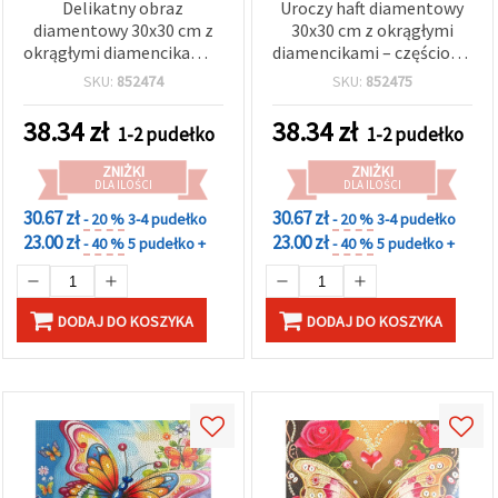
Delikatny obraz
Uroczy haft diamentowy
diamentowy 30x30 cm z
30x30 cm z okrągłymi
okrągłymi diamencikami –
diamencikami – częściowe
częściowe wyklejanie,
wyklejanie Magiczne
SKU:
852474
SKU:
852475
Skrzydła Czułości, z
Pióra z elegancką ramką
elegancką ramką LT-3539
LT-3530
38.34
zł
38.34
zł
1-2 pudełko
1-2 pudełko
ZNIŻKI
ZNIŻKI
DLA ILOŚCI
DLA ILOŚCI
30.67 zł
30.67 zł
- 20 %
3-4 pudełko
- 20 %
3-4 pudełko
23.00 zł
23.00 zł
- 40 %
5 pudełko +
- 40 %
5 pudełko +
DODAJ DO KOSZYKA
DODAJ DO KOSZYKA