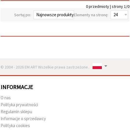
wyświetlać
0 przedmioty | strony 1/0
bardziej
trafne treści
Sortuj po:
Elementy na stronę:
oraz
reklamy,
również
przy
wsparciu
naszych
partnerów
analitycznych
i
marketingowych.
© 2004 - 2026 EM ART Wszelkie prawa zastrzeżone..
Możesz
zgodzić się
na
używanie
wszystkich
INFORMACJE
plików
cookie,
O nas
klikając
"Akceptuj
Polityka prywatności
wszystkie!"
Regulamin sklepu
lub
wskazać
Informacje o sprzedawcy
swoje
Polityka cookies
preferencje