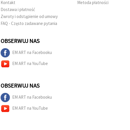
w
Kontakt
Metoda płatności
Ustawieniach,
Dostawa i płatność
wybierając
dany typ
Zwroty i odstąpienie od umowy
plików
FAQ - Często zadawane pytania
cookie i
klikając
przycisk
"Zapisz"
OBSERWUJ NAS
EM ART na Facebooku
Akceptuj
wszystkie
EM ART na YouTube
Ustawienia
OBSERWUJ NAS
EM ART na Facebooku
EM ART na YouTube