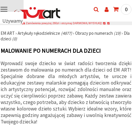
0
Używamy
Zamówienia powyżej 260zł i otrzymaj DARMOWĄ WYSYŁKĘ!
plików
EM ART
›
Artykuły rękodzielnicze
(4877)
›
Obrazy po numerach
(19)
›
Dla
cookie
dzieci
(0)
🍪
Używamy
MALOWANIE PO NUMERACH DLA DZIECI
plików
cookie i
podobnych
Wprowadź swoje dziecko w świat radości tworzenia dzięki
technologii,
zestawom do malowania po numerach dla dzieci od EM ART!
aby
zapewnić
Specjalnie dobrane dla młodych artystów, te urocze i
prawidłowe
edukacyjne zestawy malarskie pomagają dzieciom odkrywać
działanie
ich artystyczny potencjał, rozwijać zdolności manualne oraz
strony
internetowej,
uczyć się cierpliwości poprzez zabawę. Każdy zestaw zawiera
poprawić
wszystko, czego potrzeba, aby dziecko z łatwością stworzyło
komfort
własne kolorowe dzieło sztuki. Wybierz idealne wzory, które
korzystania
z niej oraz,
zapewnią godziny angażującej zabawy i uwolnią kreatywność
za Państwa
Twojego dziecka!
zgodą,
analizować
ruch i