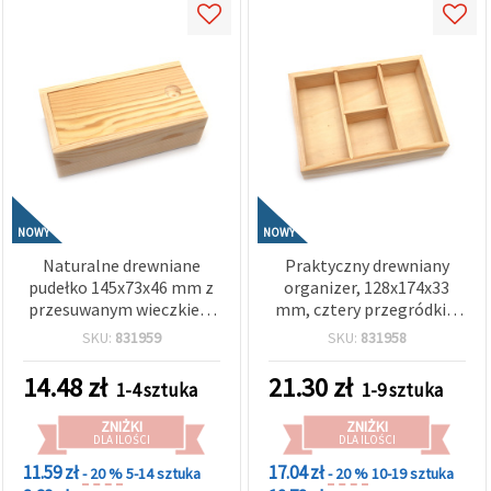
NOWY
NOWY
Naturalne drewniane
Praktyczny drewniany
pudełko 145x73x46 mm z
organizer, 128x174x33
przesuwanym wieczkiem
mm, cztery przegródki –
– do przechowywania,
idealny do
SKU:
831959
SKU:
831958
dekoracji i projektów
przechowywania,
DIY/decoupage
organizacji biurka i
14.48
zł
21.30
zł
1-4 sztuka
1-9 sztuka
akcesoriów do rękodzieła
ZNIŻKI
ZNIŻKI
DLA ILOŚCI
DLA ILOŚCI
11.59 zł
17.04 zł
- 20 %
5-14 sztuka
- 20 %
10-19 sztuka