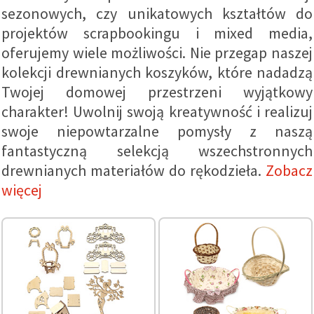
sezonowych, czy unikatowych kształtów do
wyświetlać
bardziej
projektów scrapbookingu i mixed media,
trafne treści
oraz
oferujemy wiele możliwości. Nie przegap naszej
reklamy,
również
kolekcji drewnianych koszyków, które nadadzą
przy
Twojej domowej przestrzeni wyjątkowy
wsparciu
naszych
charakter! Uwolnij swoją kreatywność i realizuj
partnerów
analitycznych
swoje niepowtarzalne pomysły z naszą
i
marketingowych.
fantastyczną selekcją wszechstronnych
Możesz
drewnianych materiałów do rękodzieła.
Zobacz
zgodzić się
na
więcej
używanie
wszystkich
plików
cookie,
klikając
"Akceptuj
wszystkie!"
lub
wskazać
swoje
preferencje