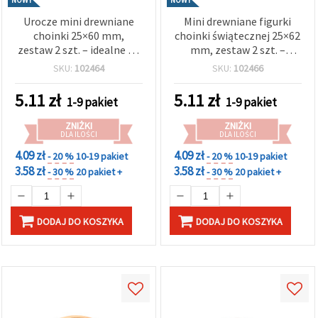
NOWY
NOWY
Urocze mini drewniane
Mini drewniane figurki
choinki 25×60 mm,
choinki świątecznej 25×62
zestaw 2 szt. – idealne do
mm, zestaw 2 szt. –
naturalnych dekoracji,
idealne do dekoracji
SKU:
102464
SKU:
102466
rękodzieła i projektów DIY
bożonarodzeniowych,
rękodzieła i projektów DIY
5.11
zł
5.11
zł
1-9 pakiet
1-9 pakiet
ZNIŻKI
ZNIŻKI
DLA ILOŚCI
DLA ILOŚCI
4.09 zł
4.09 zł
- 20 %
10-19 pakiet
- 20 %
10-19 pakiet
3.58 zł
3.58 zł
- 30 %
20 pakiet +
- 30 %
20 pakiet +
DODAJ DO KOSZYKA
DODAJ DO KOSZYKA