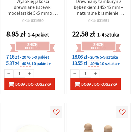
Wysokiej jakości
Drewniany tamburyn z
drewniane listewki
bębenkiem 145x45 mm –
modelarskie 5x5 mm x 30
naturalne brzmienie i
cm – zestaw 10 gładkich,
gładkie wykończenie, do
SKU:
831950
SKU:
831951
trwałych sztuk
rękodzieła i DIY
8.95
zł
22.58
zł
1-4 pakiet
1-4 sztuka
ZNIŻKI
ZNIŻKI
DLA ILOŚCI
DLA ILOŚCI
7.16 zł
18.06 zł
- 20 %
5-9 pakiet
- 20 %
5-9 sztuka
5.37 zł
13.55 zł
- 40 %
10 pakiet +
- 40 %
10 sztuka +
DODAJ DO KOSZYKA
DODAJ DO KOSZYKA