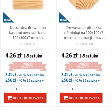
NOWY
NOWY
Naturalna drewniana
Drewniana tabliczka
kwadratowa tabliczka
ośmiokątna 100x100x7
100x100x7 mm do
mm do dekoracji – baza
dekoracji – idealna do
do decoupage,
SKU:
831961
SKU:
831960
malowania, decoupage i
malowania, DIY i
projektów DIY rękodzieło
rękodzieła
4.26
zł
4.26
zł
1-5 sztuka
1-5 sztuka
ZNIŻKI
ZNIŻKI
DLA ILOŚCI
DLA ILOŚCI
3.41 zł
3.41 zł
- 20 %
6-11 sztuka
- 20 %
6-11 sztuka
2.56 zł
2.56 zł
- 40 %
12 sztuka +
- 40 %
12 sztuka +
DODAJ DO KOSZYKA
DODAJ DO KOSZYKA