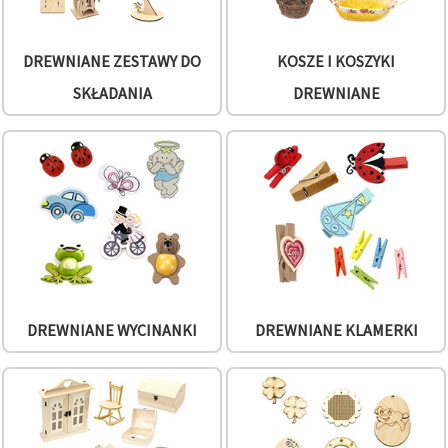
w
Ustawieniach,
wybierając
dany typ
DREWNIANE ZESTAWY DO
KOSZE I KOSZYKI
plików
cookie i
SKŁADANIA
DREWNIANE
klikając
przycisk
"Zapisz"
Akceptuj
wszystkie
Ustawienia
DREWNIANE WYCINANKI
DREWNIANE KLAMERKI