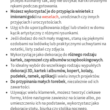
przepis kulinarny tak, aby nie dotykać kartki brudnymi
rękami podczas gotowania.
Możesz wykorzystać je do przypięcia winietek z
imionami gości
na
weselach
, urodzinach czy innych
przyjęciach i uroczystościach.
Użyj ich do uporządkowania zdjęć lub stwórz w domu
kącik artystyczny z różnymi rysunkami.
Jeśli dodasz do nich mały magnes, staną się pięknymi
ozdobami na lodówkę lub praktycznymi uchwytami na
notatki, listy zadań czy zdjęcia.
Wykorzystaj je jako dekorację do
różnego rodzaju
kartek, zaproszeń czy albumów scrapbookingowych.
To idealny wybór do wszelkiego rodzaju wypukłych
dekoracji 3D, kartek i albumów, kopert, kolaży,
pudełek, ramek, aplikacji
i wielu innych projektów.
Do przypinania małych torebek
, niezależnie od ich
zawartości.
Używając wielu klamerek, możesz tworzyć ciekawe
formy, które następnie zawiesisz na ścianie albo, po
umieszczeniu ich na podstawie, wykorzystasz jako
dekorację stołu, biurka czy stolika nocnego.