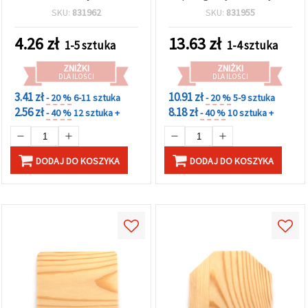
do malowania, decoupage
przechowywania,
SKU:
831962
SKU:
831955
i rękodzieła DIY
organizacji biurka i
akcesoriów do rękodzieła
4.26
zł
13.63
zł
1-5 sztuka
1-4 sztuka
DIY
ZNIŻKI
ZNIŻKI
DLA ILOŚCI
DLA ILOŚCI
3.41 zł
10.91 zł
- 20 %
6-11 sztuka
- 20 %
5-9 sztuka
2.56 zł
8.18 zł
- 40 %
12 sztuka +
- 40 %
10 sztuka +
DODAJ DO KOSZYKA
DODAJ DO KOSZYKA