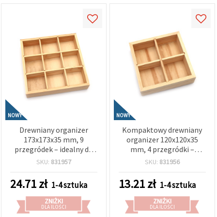
NOWY
NOWY
Drewniany organizer
Kompaktowy drewniany
173x173x35 mm, 9
organizer 120x120x35
przegródek – idealny do
mm, 4 przegródki –
przechowywania,
idealny do
SKU:
831957
SKU:
831956
organizacji biurka i
przechowywania,
akcesoriów do rękodzieła
organizacji biurka i
24.71
zł
13.21
zł
1-4 sztuka
1-4 sztuka
materiałów do rękodzieła
DIY
ZNIŻKI
ZNIŻKI
DLA ILOŚCI
DLA ILOŚCI