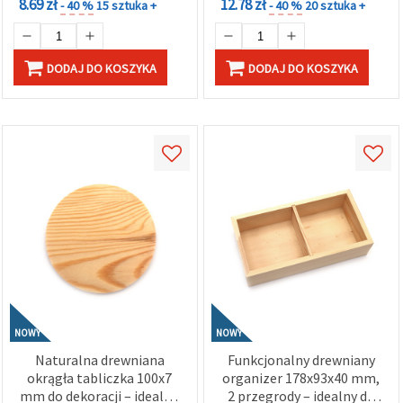
8.69 zł
12.78 zł
- 40 %
15 sztuka +
- 40 %
20 sztuka +
DODAJ DO KOSZYKA
DODAJ DO KOSZYKA
NOWY
NOWY
Naturalna drewniana
Funkcjonalny drewniany
okrągła tabliczka 100x7
organizer 178x93x40 mm,
mm do dekoracji – idealna
2 przegrody – idealny do