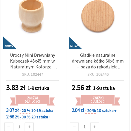
NOWY
NOWY
Uroczy Mini Drewniany
Gładkie naturalne
Kubeczek 45x45 mm w
drewniane kółko 60x6 mm
Naturalnym Kolorze –
– baza do rękodzieła,
Idealny do Rękodzieła, DIY
decoupage i dekoracji
SKU:
102447
SKU:
102446
i Dekoracji
3.83
zł
2.56
zł
1-9 sztuka
1-9 sztuka
ZNIŻKI
ZNIŻKI
DLA ILOŚCI
DLA ILOŚCI
3.07 zł
2.04 zł
- 20 %
10-19 sztuka
- 20 %
10 sztuka +
2.68 zł
- 30 %
20 sztuka +