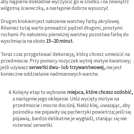
aby najpierw dokładnie wyczyścić go w środku i na zewnątrz
wilgotną ściereczką, a następnie dobrze wysuszyć.
Drugim krokiem jest nałożenie warstwy farby akrylowej.
Również tutaj warto prowadzić pędzel długimi, prostymi
ruchami. Po nałożeniu pierwszej warstwy pozostaw farbę do
wyschnięcia na około
15–20 minut.
Teraz czas przygotować dekorację, którą chcesz umieścić na
przedmiocie. Przy pomocy nożyczek wytnij motyw kwiatowy;
jeśli używasz
serwetki dwu- lub trzywarstwowej,
nie jest
konieczne oddzielanie nadmiarowych warstw.
Kolejny etap to wybranie
miejsca, które chcesz ozdobić,
a następnie jego oklejenie. Ułóż wycięty motyw na
przedmiocie i mocno dociśnij. Nałóż klej, uważając, aby
pośrodku nie pojawiły się pęcherzyki powietrza; jeśli się
pojawią, bardzo delikatnie je wygładź, starając się nie
rozerwać serwetki.