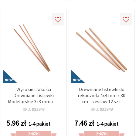
NOWY
NOWY
Wysokiej Jakości
Drewniane listewki do
Drewniane Listewki
rękodzieła 4x4 mm x 30
Modelarskie 3x3 mm x 30
cm – zestaw 12 szt.
cm – Zestaw 16 Gładkich,
SKU:
831948
SKU:
831949
Trwałych Sztuk
5.96
zł
7.46
zł
1-4 pakiet
1-4 pakiet
ZNIŻKI
ZNIŻKI