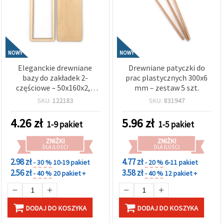
NOWY
NOWY
Eleganckie drewniane
Drewniane patyczki do
bazy do zakładek 2-
prac plastycznych 300x6
częściowe – 50x160x2,5
mm – zestaw 5 szt.
mm, okno 38x144x2,5
SKU:
122183
SKU:
831947
mm, otwór 5 mm –
zestaw 2 szt.
4.26
zł
5.96
zł
1-9 pakiet
1-5 pakiet
ZNIŻKI
ZNIŻKI
DLA ILOŚCI
DLA ILOŚCI
2.98 zł
4.77 zł
- 30 %
10-19 pakiet
- 20 %
6-11 pakiet
2.56 zł
3.58 zł
- 40 %
20 pakiet +
- 40 %
12 pakiet +
DODAJ DO KOSZYKA
DODAJ DO KOSZYKA