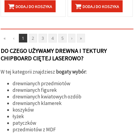
DODAJ DO KOSZYKA
DODAJ DO KOSZYKA
«
‹
1
2
3
4
5
›
»
DO CZEGO UŻYWAMY DREWNA I TEKTURY
CHIPBOARD CIĘTEJ LASEROWO?
W tej kategorii znajdziesz
bogaty wybór:
drewnianych przedmiotów
drewnianych figurek
drewnianych kwiatowych ozdób
drewnianych klamerek
koszyków
łyżek
patyczków
przedmiotów z MDF