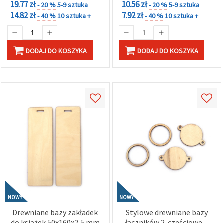
19.77 zł
10.56 zł
- 20 %
5-9 sztuka
- 20 %
5-9 sztuka
14.82 zł
7.92 zł
- 40 %
10 sztuka +
- 40 %
10 sztuka +
DODAJ DO KOSZYKA
DODAJ DO KOSZYKA
NOWY
NOWY
Drewniane bazy zakładek
Stylowe drewniane bazy
do książek 50x160x2,5 mm
łączników 2-częściowe –