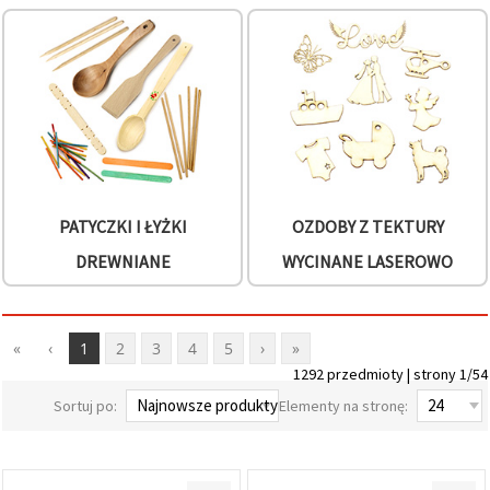
PATYCZKI I ŁYŻKI
OZDOBY Z TEKTURY
DREWNIANE
WYCINANE LASEROWO
«
‹
1
2
3
4
5
›
»
1292 przedmioty | strony 1/54
Sortuj po:
Elementy na stronę: