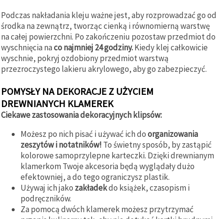
Podczas nakładania kleju ważne jest, aby rozprowadzać go od
środka na zewnątrz, tworząc cienką i równomierną warstwę
na całej powierzchni. Po zakończeniu pozostaw przedmiot do
wyschnięcia na
co najmniej 24 godziny.
Kiedy klej całkowicie
wyschnie, pokryj ozdobiony przedmiot warstwą
przezroczystego lakieru akrylowego, aby go zabezpieczyć.
POMYSŁY NA DEKORACJE Z UŻYCIEM
DREWNIANYCH KLAMEREK
Ciekawe zastosowania dekoracyjnych klipsów:
Możesz po nich pisać i używać ich do
organizowania
zeszytów i notatników!
To świetny sposób, by zastąpić
kolorowe samoprzylepne karteczki. Dzięki drewnianym
klamerkom Twoje akcesoria będą wyglądały dużo
efektowniej, a do tego ograniczysz plastik.
Używaj ich jako
zakładek
do książek, czasopism i
podręczników.
Za pomocą dwóch klamerek możesz przytrzymać