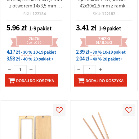
z otworem 14x3,5 mm –
42x30x2,5 mm z ramką
zestaw 5 szt.
30x2,5 mm i otworem 2
SKU:
122184
SKU:
122182
mm – zestaw 5 szt.
5.96
zł
3.41
zł
1-9 pakiet
1-9 pakiet
ZNIŻKI
ZNIŻKI
DLA ILOŚCI
DLA ILOŚCI
4.17 zł
2.39 zł
- 30 %
10-19 pakiet
- 30 %
10-19 pakiet
3.58 zł
2.04 zł
- 40 %
20 pakiet +
- 40 %
20 pakiet +
DODAJ DO KOSZYKA
DODAJ DO KOSZYKA