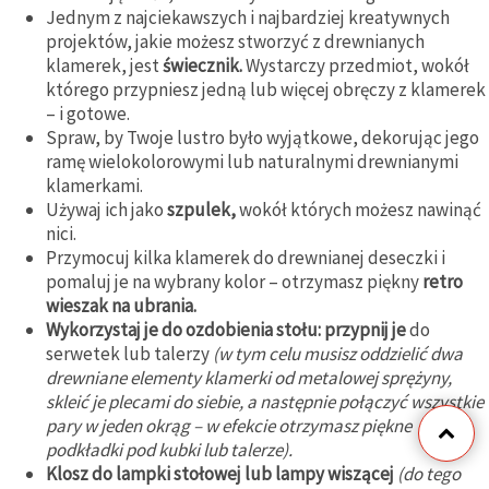
Jednym z najciekawszych i najbardziej kreatywnych
projektów, jakie możesz stworzyć z drewnianych
klamerek, jest
świecznik.
Wystarczy przedmiot, wokół
którego przypniesz jedną lub więcej obręczy z klamerek
– i gotowe.
Spraw, by Twoje lustro było wyjątkowe, dekorując jego
ramę wielokolorowymi lub naturalnymi drewnianymi
klamerkami.
Używaj ich jako
szpulek,
wokół których możesz nawinąć
nici.
Przymocuj kilka klamerek do drewnianej deseczki i
pomaluj je na wybrany kolor – otrzymasz piękny
retro
wieszak na ubrania.
Wykorzystaj je do ozdobienia stołu: przypnij je
do
serwetek lub talerzy
(w tym celu musisz oddzielić dwa
drewniane elementy klamerki od metalowej sprężyny,
skleić je plecami do siebie, a następnie połączyć wszystkie
pary w jeden okrąg – w efekcie otrzymasz piękne
podkładki pod kubki lub talerze).
Klosz do lampki stołowej lub lampy wiszącej
(do tego