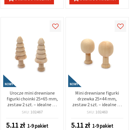
NOWY
NOWY
Urocze mini drewniane
Mini drewniane figurki
figurki choinki 25×65 mm,
drzewka 25×44 mm,
zestaw 2 szt. – idealne do
zestaw 2 szt. – idealne do
świątecznych dekoracji,
naturalnych dekoracji,
SKU:
102467
SKU:
102463
rękodzieła i kreatywnych
rękodzieła, prac
projektów DIY
plastycznych i DIY
5.11
zł
5.11
zł
1-9 pakiet
1-9 pakiet