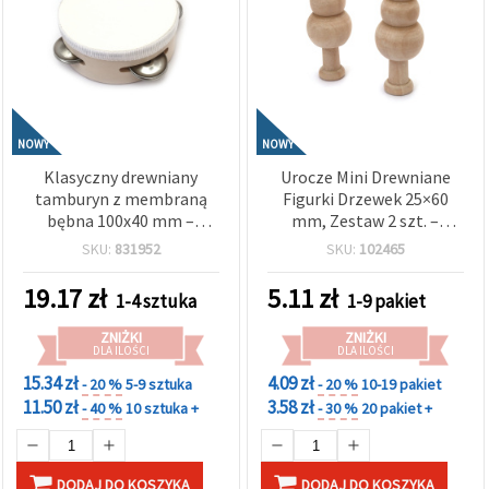
NOWY
NOWY
Klasyczny drewniany
Urocze Mini Drewniane
tamburyn z membraną
Figurki Drzewek 25×60
bębna 100x40 mm –
mm, Zestaw 2 szt. –
kompaktowy instrument
Idealne do Rękodzieła,
SKU:
831952
SKU:
102465
muzyczny do rękodzieła i
Dekoracji i Projektów DIY
hobby
19.17
zł
5.11
zł
1-4 sztuka
1-9 pakiet
ZNIŻKI
ZNIŻKI
DLA ILOŚCI
DLA ILOŚCI
15.34 zł
4.09 zł
- 20 %
5-9 sztuka
- 20 %
10-19 pakiet
11.50 zł
3.58 zł
- 40 %
10 sztuka +
- 30 %
20 pakiet +
DODAJ DO KOSZYKA
DODAJ DO KOSZYKA