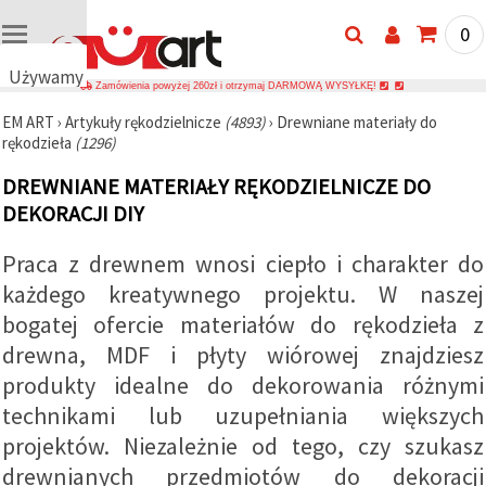
0
Używamy
Zamówienia powyżej 260zł i otrzymaj DARMOWĄ WYSYŁKĘ!
plików
EM ART
›
Artykuły rękodzielnicze
(4893)
›
Drewniane materiały do
cookie
rękodzieła
(1296)
🍪
Używamy
DREWNIANE MATERIAŁY RĘKODZIELNICZE DO
plików
cookie i
DEKORACJI DIY
podobnych
technologii,
Praca z drewnem wnosi ciepło i charakter do
aby
zapewnić
każdego kreatywnego projektu. W naszej
prawidłowe
działanie
bogatej ofercie materiałów do rękodzieła z
strony
internetowej,
drewna, MDF i płyty wiórowej znajdziesz
poprawić
produkty idealne do dekorowania różnymi
komfort
korzystania
technikami lub uzupełniania większych
z niej oraz,
za Państwa
projektów. Niezależnie od tego, czy szukasz
zgodą,
analizować
drewnianych przedmiotów do dekoracji
ruch i