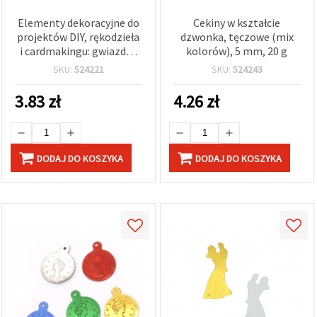
Elementy dekoracyjne do
Cekiny w kształcie
projektów DIY, rękodzieła
dzwonka, tęczowe (mix
i cardmakingu: gwiazdki,
kolorów), 5 mm, 20 g
księżyce i serca, mix
SKU:
524221
SKU:
524243
mieszany, 10x14~10x14
mm, 16 g
3.83
zł
4.26
zł
DODAJ DO KOSZYKA
DODAJ DO KOSZYKA