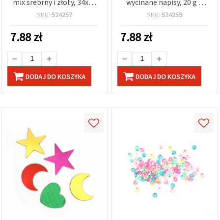
mix srebrny i złoty, 34x22
wycinane napisy, 20 g –
mm - 20 g
posypka na stół weselny i
SKU:
524257
SKU:
524259
dekoracje ślubne
7.88
zł
7.88
zł
DODAJ DO KOSZYKA
DODAJ DO KOSZYKA