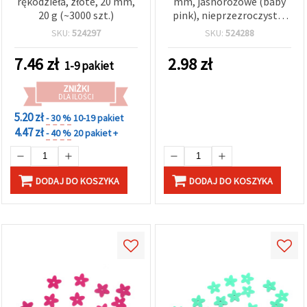
rękodzieła, złote, 20 mm,
mm, jasnoróżowe (baby
20 g (~3000 szt.)
pink), nieprzezroczyste,
20 g – do rękodzieła,
SKU:
524297
SKU:
524288
scrapbookingu i szycia
7.46
zł
2.98
zł
1-9 pakiet
ZNIŻKI
DLA ILOŚCI
5.20 zł
- 30 %
10-19 pakiet
4.47 zł
- 40 %
20 pakiet +
DODAJ DO KOSZYKA
DODAJ DO KOSZYKA