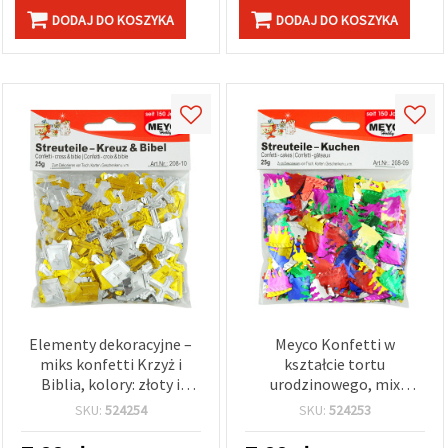
rękodzieła
DODAJ DO KOSZYKA
DODAJ DO KOSZYKA
Elementy dekoracyjne –
Meyco Konfetti w
miks konfetti Krzyż i
kształcie tortu
Biblia, kolory: złoty i
urodzinowego, mix
srebrny, 12x16~24 mm, 20
kolorów, 17 x 17 mm, 20 g
SKU:
524254
SKU:
524253
g
– konfetti na stół i
materiały do rękodzieła