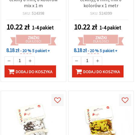
w
mix x 1 m
kolorów x 1 metr
Ustawieniach,
wybierając
SKU:
524398
SKU:
524399
dany typ
plików
10.22
zł
10.22
zł
cookie i
1-4 pakiet
1-4 pakiet
klikając
przycisk
ZNIŻKI
ZNIŻKI
"Zapisz"
DLA ILOŚCI
DLA ILOŚCI
8.18 zł
8.18 zł
- 20 %
5 pakiet +
- 20 %
5 pakiet +
Akceptuj
wszystkie
DODAJ DO KOSZYKA
DODAJ DO KOSZYKA
Ustawienia