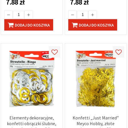
7.88
zł
7.88
zł
na urodziny,
scrapbooking, żywicę
epoksydową i kartki typu
shaker
DODAJ DO KOSZYKA
DODAJ DO KOSZYKA
Elementy dekoracyjne,
Konfetti „Just Married”
konfetti obrączki ślubne,
Meyco Hobby, złote