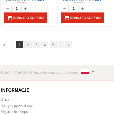
DODAJ DO KOSZYKA
DODAJ DO KOSZYKA
«
‹
1
2
3
4
5
›
»
© 2004 - 2026 EM ART Wszelkie prawa zastrzeżone..
INFORMACJE
O nas
Polityka prywatności
Regulamin sklepu