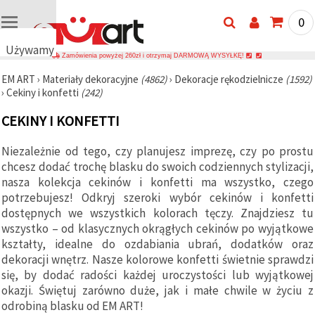
0
Używamy
Zamówienia powyżej 260zł i otrzymaj DARMOWĄ WYSYŁKĘ!
plików
EM ART
›
Materiały dekoracyjne
(4862)
›
Dekoracje rękodzielnicze
(1592)
cookie
›
Cekiny i konfetti
(242)
🍪
Używamy
CEKINY I KONFETTI
plików
cookie i
podobnych
Niezależnie od tego, czy planujesz imprezę, czy po prostu
technologii,
chcesz dodać trochę blasku do swoich codziennych stylizacji,
aby
zapewnić
nasza kolekcja cekinów i konfetti ma wszystko, czego
prawidłowe
potrzebujesz! Odkryj szeroki wybór cekinów i konfetti
działanie
dostępnych we wszystkich kolorach tęczy. Znajdziesz tu
strony
internetowej,
wszystko – od klasycznych okrągłych cekinów po wyjątkowe
poprawić
kształty, idealne do ozdabiania ubrań, dodatków oraz
komfort
dekoracji wnętrz. Nasze kolorowe konfetti świetnie sprawdzi
korzystania
z niej oraz,
się, by dodać radości każdej uroczystości lub wyjątkowej
za Państwa
okazji. Świętuj zarówno duże, jak i małe chwile w życiu z
zgodą,
analizować
odrobiną blasku od EM ART!
ruch i