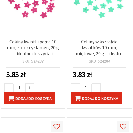
Cekiny kwiatki pełne 10
Cekiny w kształcie
mm, kolor cyklamen, 20 g
kwiatków 10 mm,
– idealne do szycia i
miętowe, 20 g – idealne
dekoracji
do szycia, rękodzieła i
SKU:
524287
SKU:
524284
dekoracji
3.83
zł
3.83
zł
DODAJ DO KOSZYKA
DODAJ DO KOSZYKA