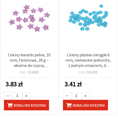
Cekiny kwiatki pełne, 10
Cekiny płaskie okrągłe 6
mm, fioletowe, 20 g –
mm, niebieskie jednolite,
idealne do szycia,
z jednym otworem, do
rękodzieła,
dekoracji DIY i rękodzieła,
SKU:
524285
SKU:
524291
scrapbookingu i dekoracji
20 g
3.83
zł
3.41
zł
DODAJ DO KOSZYKA
DODAJ DO KOSZYKA