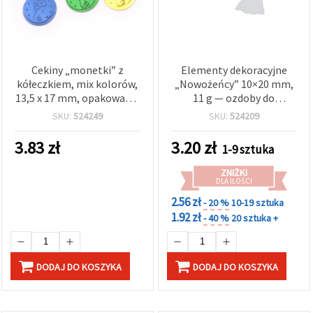
Cekiny „monetki” z
Elementy dekoracyjne
kółeczkiem, mix kolorów,
„Nowożeńcy” 10×20 mm,
13,5 x 17 mm, opakowanie
11 g — ozdoby do
20 g
scrapbookingu i
SKU:
524249
SKU:
524209
rękodzieła
3.83
zł
3.20
zł
1-9 sztuka
ZNIŻKI
DLA ILOŚCI
2.56 zł
- 20 %
10-19 sztuka
1.92 zł
- 40 %
20 sztuka +
DODAJ DO KOSZYKA
DODAJ DO KOSZYKA