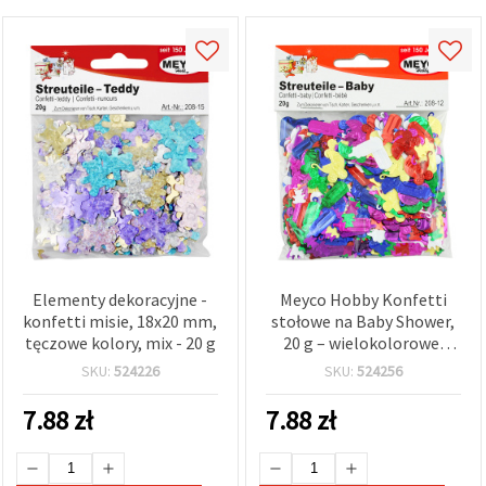
Elementy dekoracyjne -
Meyco Hobby Konfetti
konfetti misie, 18x20 mm,
stołowe na Baby Shower,
tęczowe kolory, mix - 20 g
20 g – wielokolorowe,
błyszczące – mix
SKU:
524226
SKU:
524256
buteleczek, wózków,
misiów i kaczuszek –
7.88
zł
7.88
zł
dekoracje do kartek,
cardmakingu,
scrapbookingu i