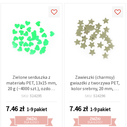
Zielone serduszka z
Zawieszki (charmsy)
materiału PET, 13x15 mm,
gwiazdki z tworzywa PET,
20 g (~4000 szt.), ozdoby
kolor srebrny, 20 mm, 20
do rękodzieła i
g (~3000 szt.)
SKU:
524295
SKU:
524296
scrapbookingu
7.46
zł
7.46
zł
1-9 pakiet
1-9 pakiet
ZNIŻKI
ZNIŻKI
DLA ILOŚCI
DLA ILOŚCI