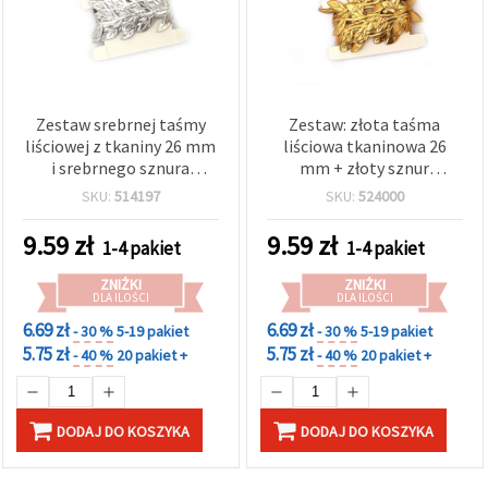
Zestaw srebrnej taśmy
Zestaw: złota taśma
liściowej z tkaniny 26 mm
liściowa tkaninowa 26
i srebrnego sznura
mm + złoty sznur
cekinowego 6 mm, 2 m
cekinowy 6 mm – po 2 m
SKU:
514197
SKU:
524000
9.59
zł
9.59
zł
1-4 pakiet
1-4 pakiet
ZNIŻKI
ZNIŻKI
DLA ILOŚCI
DLA ILOŚCI
6.69 zł
6.69 zł
- 30 %
5-19 pakiet
- 30 %
5-19 pakiet
5.75 zł
5.75 zł
- 40 %
20 pakiet +
- 40 %
20 pakiet +
DODAJ DO KOSZYKA
DODAJ DO KOSZYKA