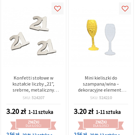
Konfetti stołowe w
Mini kieliszki do
kształcie liczby „21”,
szampana/wina –
srebrne, metaliczny
dekoracyjne elementy
połysk, 13 x 10 mm, opak.
7x22 mm, op. 14 g, do DIY,
SKU:
524207
SKU:
524210
ok. 8 g — dekoracje sypane
scrapbookingu, żywicy i
na 21. urodziny, akcesoria
biżuterii
3.20
zł
3.20
zł
1-11 sztuka
1-11 sztuka
na jubileusz
ZNIŻKI
ZNIŻKI
DLA ILOŚCI
DLA ILOŚCI
2.56 zł
2.56 zł
- 20 %
12 sztuka +
- 20 %
12 sztuka +