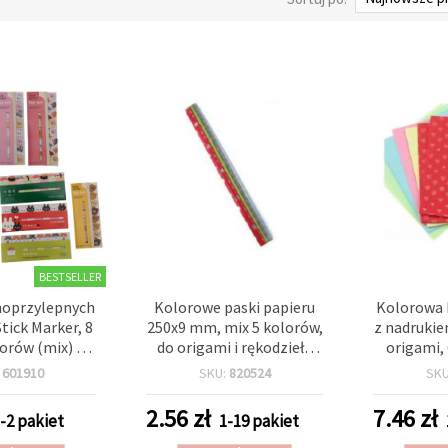
BESTSELLER
oprzylepnych
Kolorowe paski papieru
Kolorowa 
tick Marker, 8
250x9 mm, mix 5 kolorów,
z nadrukie
orów (mix) - 8
do origami i rękodzieła
origami,
czków
dekoracyjnego, ok. 85 szt.
kolorów
:
601910
SKU:
820524
SK
2.56
zł
7.46
zł
-2 pakiet
1-19 pakiet