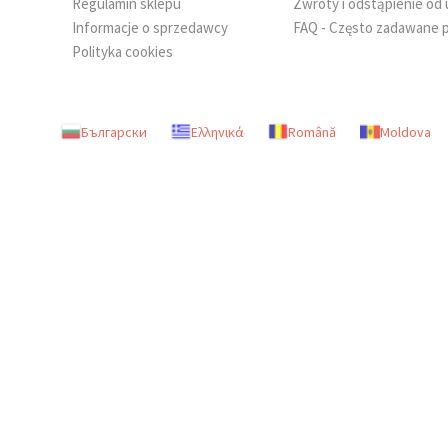
Regulamin sklepu
Zwroty i odstąpienie o
Informacje o sprzedawcy
FAQ - Często zadawane p
Polityka cookies
Български
Ελληνικά
Română
Moldova