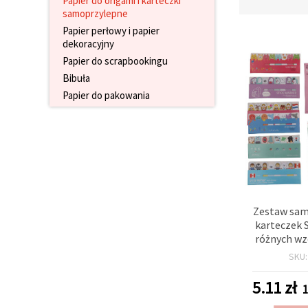
Papier do origami i karteczki
wyświetlać
samoprzylepne
bardziej
Papier perłowy i papier
trafne treści
dekoracyjny
oraz
reklamy,
Papier do scrapbookingu
również
przy
Bibuła
wsparciu
Papier do pakowania
naszych
partnerów
analitycznych
i
marketingowych.
Możesz
zgodzić się
na
używanie
wszystkich
Zestaw sam
plików
karteczek S
cookie,
klikając
różnych wz
"Akceptuj
blo
SKU
wszystkie!"
lub
wskazać
5.11
zł
1
swoje
preferencje