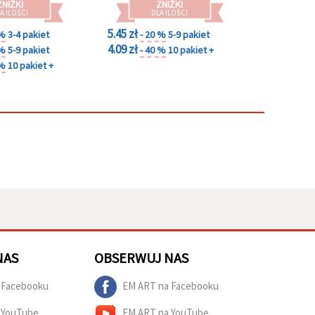
ZNIŻKI
ZNIŻKI
A ILOŚCI
DLA ILOŚCI
5.45 zł
 %
3-4 pakiet
- 20 %
5-9 pakiet
4.09 zł
 %
5-9 pakiet
- 40 %
10 pakiet +
 %
10 pakiet +
NAS
OBSERWUJ NAS
 Facebooku
EM ART na Facebooku
 YouTube
EM ART na YouTube