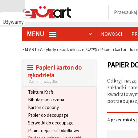
Używamy
plików
MENU
NOWOŚCI
PR
cookie
🍪
Używamy
EM ART
›
Artykuły rękodzielnicze
(4893)
›
Papier i karton do r
plików
cookie i
PAPIER D
podobnych
Papier i karton do
technologii,
aby
rękodzieła
zapewnić
Odkryj naszą
Zamknij wszystko
prawidłowe
zakładki sam
działanie
Tektura Kraft
strony
kwadratowymi
internetowej,
Bibuła marszczona
potrzebujesz,
poprawić
Karton ozdobny
komfort
korzystania
Papier do decoupage
z niej oraz,
4 przedmioty |
Serwetki do decoupage
za Państwa
zgodą,
Papier nepalski i bibułkowy
analizować
ruch i