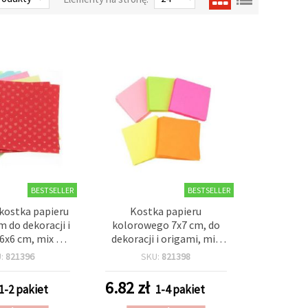
BESTSELLER
BESTSELLER
kostka papieru
Kostka papieru
m do dekoracji i
kolorowego 7x7 cm, do
 6x6 cm, mix 5
dekoracji i origami, mix
, ok. 50 szt.
kolorów, ok. 100 szt.
U:
821396
SKU:
821398
6.82
zł
1-2 pakiet
1-4 pakiet