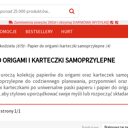
Zamówienia powyżej 260zł i otrzymaj DARMOWĄ WYSYŁKĘ!
OMOCJE
BESTSELLERY
HURT
ękodzieła
(879)
›
Papier do origami i karteczki samoprzylepne
(4)
O ORIGAMI I KARTECZKI SAMOPRZYLEPNE
 uroczą kolekcję papierów do origami oraz karteczek samop
oprzylepne do codziennego planowania, przypomnień oraz
 karteczkami po uniwersalne paski papieru i papier do orig
 aby stylowo uporządkować swoje myśli lub rozpocząć składa
 strony 1/1
Sortuj po: