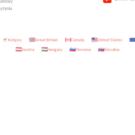
d umowy
ytania
Κύπρος
Great Britain
Canada
United States
Austria
Hungary
Slovenia
Slovakia