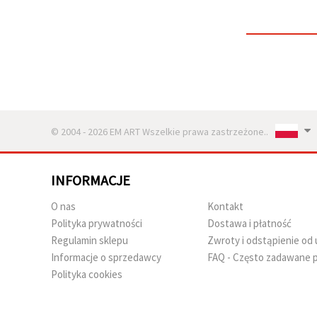
w
Ustawieniach,
wybierając
dany typ
plików
cookie i
klikając
przycisk
"Zapisz"
© 2004 - 2026 EM ART Wszelkie prawa zastrzeżone..
Akceptuj
wszystkie
Ustawienia
INFORMACJE
O nas
Kontakt
Polityka prywatności
Dostawa i płatność
Regulamin sklepu
Zwroty i odstąpienie o
Informacje o sprzedawcy
FAQ - Często zadawane p
Polityka cookies