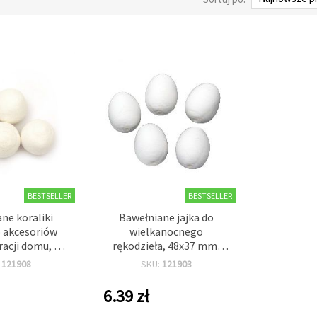
BESTSELLER
BESTSELLER
ne koraliki
Bawełniane jajka do
o akcesoriów
wielkanocnego
oracji domu, 20
rękodzieła, 48x37 mm,
4 mm, białe –
białe z otworem 6 mm -
:
121908
SKU:
121903
 szt.
opakowanie 5 szt.
6.39
zł