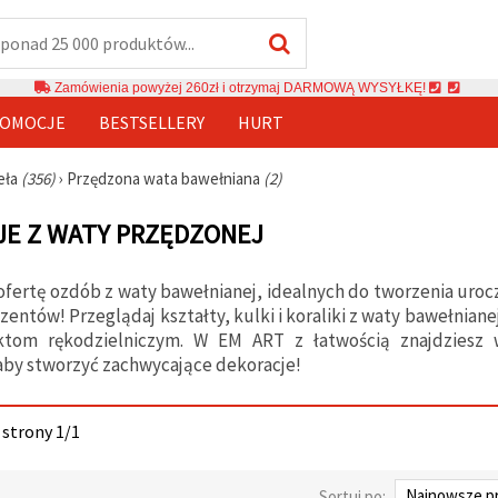
Zamówienia powyżej 260zł i otrzymaj DARMOWĄ WYSYŁKĘ!
OMOCJE
BESTSELLERY
HURT
eła
(356)
›
Przędzona wata bawełniana
(2)
E Z WATY PRZĘDZONEJ
ofertę ozdób z waty bawełnianej, idealnych do tworzenia uro
zentów! Przeglądaj kształty, kulki i koraliki z waty bawełnian
tom rękodzielniczym. W EM ART z łatwością znajdziesz 
aby stworzyć zachwycające dekoracje!
 strony 1/1
Sortuj po: