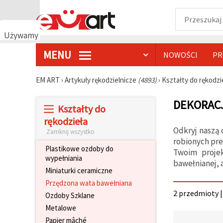
Używamy
plików
MENU
NOWOŚCI
PR
cookie
🍪
Używamy
EM ART
›
Artykuły rękodzielnicze
(4893)
›
Kształty do rękodzi
plików
cookie i
DEKORACJ
podobnych
Kształty do
technologii,
aby
rękodzieła
zapewnić
Odkryj naszą 
Zamknij wszystko
prawidłowe
robionych pre
działanie
Plastikowe ozdoby do
strony
Twoim projek
wypełniania
internetowej,
bawełnianej, 
poprawić
Miniaturki ceramiczne
komfort
Przędzona wata bawełniana
korzystania
z niej oraz,
2 przedmioty |
Ozdoby Szklane
za Państwa
zgodą,
Metalowe
analizować
Papier mâché
ruch i