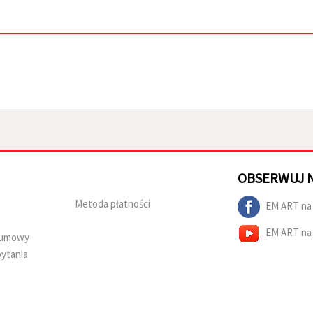
OBSERWUJ 
Metoda płatności
EM ART na
EM ART na
d umowy
ytania