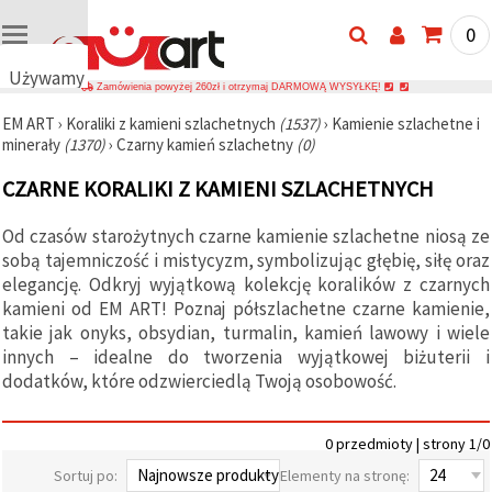
0
Używamy
Zamówienia powyżej 260zł i otrzymaj DARMOWĄ WYSYŁKĘ!
plików
EM ART
›
Koraliki z kamieni szlachetnych
(1537)
›
Kamienie szlachetne i
cookie
minerały
(1370)
›
Czarny kamień szlachetny
(0)
🍪
Używamy
CZARNE KORALIKI Z KAMIENI SZLACHETNYCH
plików
cookie i
podobnych
Od czasów starożytnych czarne kamienie szlachetne niosą ze
technologii,
sobą tajemniczość i mistycyzm, symbolizując głębię, siłę oraz
aby
zapewnić
elegancję. Odkryj wyjątkową kolekcję koralików z czarnych
prawidłowe
kamieni od EM ART! Poznaj półszlachetne czarne kamienie,
działanie
takie jak onyks, obsydian, turmalin, kamień lawowy i wiele
strony
internetowej,
innych – idealne do tworzenia wyjątkowej biżuterii i
poprawić
dodatków, które odzwierciedlą Twoją osobowość.
komfort
korzystania
z niej oraz,
za Państwa
0 przedmioty | strony 1/0
zgodą,
analizować
Sortuj po:
Elementy na stronę:
ruch i