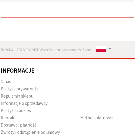
wyświetlać
bardziej
trafne treści
oraz
reklamy,
również
przy
wsparciu
naszych
partnerów
© 2004 - 2026 EM ART Wszelkie prawa zastrzeżone..
analitycznych
i
marketingowych.
INFORMACJE
Możesz
zgodzić się
na
O nas
używanie
Polityka prywatności
wszystkich
plików
Regulamin sklepu
cookie,
Informacje o sprzedawcy
klikając
"Akceptuj
Polityka cookies
wszystkie!"
Kontakt
Metoda płatności
lub
wskazać
Dostawa i płatność
swoje
Zwroty i odstąpienie od umowy
preferencje