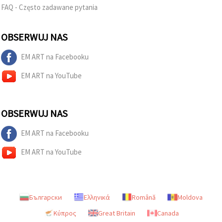
w
FAQ - Często zadawane pytania
Ustawieniach,
wybierając
dany typ
OBSERWUJ NAS
plików
cookie i
klikając
EM ART na Facebooku
przycisk
"Zapisz"
EM ART na YouTube
Akceptuj
wszystkie
OBSERWUJ NAS
Ustawienia
EM ART na Facebooku
EM ART na YouTube
Български
Ελληνικά
Română
Moldova
Κύπρος
Great Britain
Canada