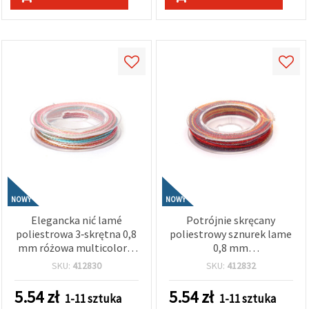
NOWY
NOWY
Elegancka nić lamé
Potrójnie skręcany
poliestrowa 3‑skrętna 0,8
poliestrowy sznurek lame
mm różowa multicolor –
0,8 mm
błyszczący, miękki
pomarańczowo‑fioletowy
SKU:
412830
SKU:
412832
sznurek dekoracyjny do
multikolor – błyszczący,
rękodzieła, ok. 10 m rolka
mocny i dekoracyjny do
5.54
zł
5.54
zł
1-11 sztuka
1-11 sztuka
rękodzieła, ok. 10 m rolka