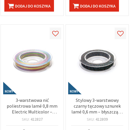
DODAJ DO KOSZYKA
DODAJ DO KOSZYKA
NOWY
NOWY
3‑warstwowa nić
Stylowy 3-warstwowy
poliestrowa lamé 0,8 mm
czarny tęczowy sznurek
Electric Multicolor –
lamé 0,6 mm – błyszczący,
błyszczący, mocny
elegancki i efektowny
SKU:
412827
SKU:
412809
sznurek dekoracyjny do
metaliczny sznurek
rękodzieła i robótek,
dekoracyjny, rolka ok. 10