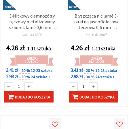
NOWY
NOWY
3‑Nitkowy ciemnożółty
Błyszcząca nić lamé 3-
tęczowy metalizowany
skrętna jasnofioletowa
sznurek lamé 0,6 mm –
tęczowa 0,6 mm –
błyszczący, trwały sznurek
elegancki, miękki i
SKU:
412808
SKU:
412807
dekoracyjny (kolor
iskrzący sznurek do
metaliczny), rolka ok. 10
rękodzieła, ok. 10 m rolka
4.26
zł
4.26
zł
1-11 sztuka
1-11 sztuka
m
ZNIŻKI
ZNIŻKI
DLA ILOŚCI
DLA ILOŚCI
3.41 zł
3.41 zł
- 20 %
12-23 sztuka
- 20 %
12-23 sztuka
2.98 zł
2.98 zł
- 30 %
24 sztuka +
- 30 %
24 sztuka +
DODAJ DO KOSZYKA
DODAJ DO KOSZYKA