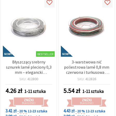
BESTSELLER
NOWY
NOWY
Błyszczący srebrny
3-warstwowa nić
sznurek lamé pleciony 0,3
poliestrowa lamé 0,8 mm
mm – elegancki
czerwona i turkusowa –
metalizowany kord do
mocny, dekoracyjny
SKU:
412800
SKU:
412826
rękodzieła, ok. 30 m rolka
sznurek do rękodzieła, ok.
10 m rolka
4.26
zł
5.54
zł
1-11 sztuka
1-11 sztuka
ZNIŻKI
ZNIŻKI
DLA ILOŚCI
DLA ILOŚCI
3.41 zł
4.43 zł
- 20 %
12-23 sztuka
- 20 %
12-23 sztuka