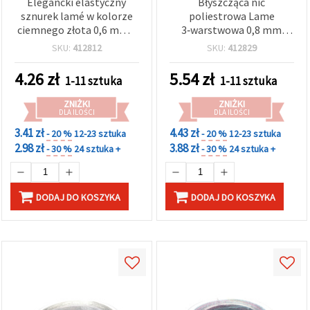
Elegancki elastyczny
Błyszcząca nić
w
sznurek lamé w kolorze
poliestrowa Lame
Ustawieniach,
wybierając
ciemnego złota 0,6 mm –
3‑warstwowa 0,8 mm
dany typ
błyszcząca, rozciągliwa
niebieska multicolor –
SKU:
412812
SKU:
412829
plików
nitka dekoracyjna do
elegancki, mocny sznurek
cookie i
rękodzieła i DIY, rolka ok.
dekoracyjny do rękodzieła
klikając
4.26
zł
5.54
zł
1-11 sztuka
1-11 sztuka
przycisk
10 m
i hobby, rolka ok. 10 m
"Zapisz"
ZNIŻKI
ZNIŻKI
DLA ILOŚCI
DLA ILOŚCI
Akceptuj
3.41 zł
4.43 zł
- 20 %
12-23 sztuka
- 20 %
12-23 sztuka
wszystkie
2.98 zł
3.88 zł
- 30 %
24 sztuka +
- 30 %
24 sztuka +
Ustawienia
DODAJ DO KOSZYKA
DODAJ DO KOSZYKA