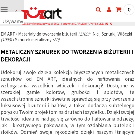
0
Używamy
Zamówienia powyżej 260zł i otrzymaj DARMOWĄ WYSYŁKĘ!
plików
EM ART
›
Materiały do tworzenia biżuterii
(2769)
›
Nici, Sznurki, Włóczki
cookie
(1090)
›
Sznurek metaliczny
(80)
🍪
Używamy
METALICZNY SZNUREK DO TWORZENIA BIŻUTERII I
plików
cookie i
DEKORACJI
podobnych
technologii,
Udekoruj swoje dzieła kolekcją błyszczących metalicznych
aby
zapewnić
sznurków od EM ART, idealnych do haftowania oraz
prawidłowe
wzbogacania wszelkich włóczek i dekoracji! Dostępne w
działanie
strony
szerokiej gamie kolorów, grubości i splotów, te
internetowej,
wszechstronne sznurki świetnie sprawdzą się przy tworzeniu
poprawić
luksusowej biżuterii i haftów, a także dodadzą subtelnego
komfort
korzystania
połysku Twoim projektom na drutach i szydełku. Dzięki swojej
z niej oraz,
trwałości idealnie nadają się zarówno do haftowania odzieży,
za Państwa
jak i kreatywnego pakowania, w tym ozdabiania butelek i
zgodą,
analizować
słoików. Odmień swoje rękodzieło dzięki naszym lśniącym
ruch i