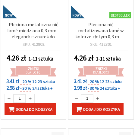
BESTSELLER
NOWY
NOWY
Pleciona metaliczna nić
Pleciona nić
lamé miedziana 0,3 mm –
metalizowana lamé w
elegancki sznurek do
kolorze złotym 0,3 mm –
rękodzieła w kolorze
elegancki sznurek
SKU:
412802
SKU:
412801
miedzi, ok. 30 m rolka
dekoracyjny do rękodzieła,
ok. 30 m rolka
4.26
zł
4.26
zł
1-11 sztuka
1-11 sztuka
ZNIŻKI
ZNIŻKI
DLA ILOŚCI
DLA ILOŚCI
3.41 zł
3.41 zł
- 20 %
12-23 sztuka
- 20 %
12-23 sztuka
2.98 zł
2.98 zł
- 30 %
24 sztuka +
- 30 %
24 sztuka +
DODAJ DO KOSZYKA
DODAJ DO KOSZYKA