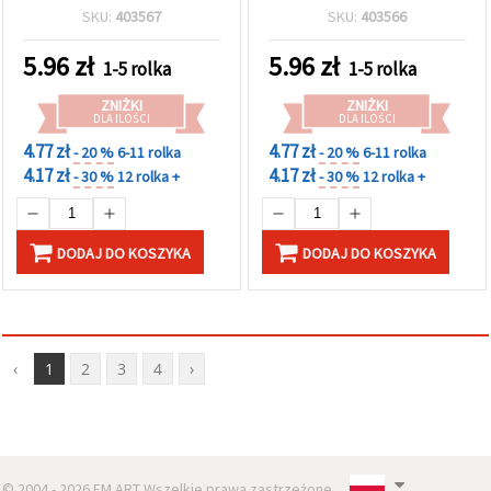
SKU:
403567
SKU:
403566
5.96
zł
5.96
zł
1-5 rolka
1-5 rolka
ZNIŻKI
ZNIŻKI
DLA ILOŚCI
DLA ILOŚCI
4.77 zł
4.77 zł
- 20 %
6-11 rolka
- 20 %
6-11 rolka
4.17 zł
4.17 zł
- 30 %
12 rolka +
- 30 %
12 rolka +
DODAJ DO KOSZYKA
DODAJ DO KOSZYKA
‹
1
2
3
4
›
© 2004 - 2026 EM ART Wszelkie prawa zastrzeżone..