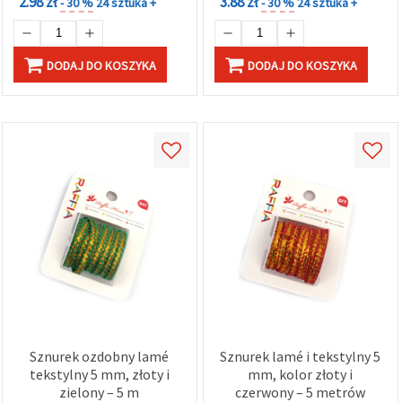
2.98 zł
3.88 zł
- 30 %
24 sztuka +
- 30 %
24 sztuka +
DODAJ DO KOSZYKA
DODAJ DO KOSZYKA
Sznurek ozdobny lamé
Sznurek lamé i tekstylny 5
tekstylny 5 mm, złoty i
mm, kolor złoty i
zielony – 5 m
czerwony – 5 metrów