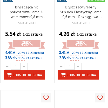
Błyszcząca nić
Błyszczący Srebrny
poliestrowa Lame 3-
Sznurek Elastyczny Lame
warstwowa 0,8 mm
0,6 mm – Rozciągliwa,
pomarańczowo-żółta
Elegancka Ozdobna Nitka
SKU:
412833
SKU:
412813
multikolor – jasny,
do Rękodzieła, ~10 m
dekoracyjny i trwały
Rolka
5.54
zł
4.26
zł
1-11 sztuka
1-11 sztuka
sznurek do rękodzieła, ok.
10 m rolka
ZNIŻKI
ZNIŻKI
DLA ILOŚCI
DLA ILOŚCI
4.43 zł
3.41 zł
- 20 %
12-23 sztuka
- 20 %
12-23 sztuka
3.88 zł
2.98 zł
- 30 %
24 sztuka +
- 30 %
24 sztuka +
DODAJ DO KOSZYKA
DODAJ DO KOSZYKA