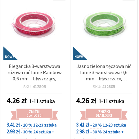
NOWY
NOWY
Elegancka 3-warstwowa
Jasnozielona tęczowa nić
różowa nić lamé Rainbow
lamé 3-warstwowa 0,6
0,6 mm – błyszczący,
mm – błyszczący,
miękki metaliczny
elastyczny sznurek do
SKU:
412806
SKU:
412805
sznurek dekoracyjny do
rękodzieła, przyciągający
rękodzieła, ok. 10 m rolka
wzrok – rolka ok. 10 m
4.26
zł
4.26
zł
1-11 sztuka
1-11 sztuka
ZNIŻKI
ZNIŻKI
DLA ILOŚCI
DLA ILOŚCI
3.41 zł
3.41 zł
- 20 %
12-23 sztuka
- 20 %
12-23 sztuka
2.98 zł
2.98 zł
- 30 %
24 sztuka +
- 30 %
24 sztuka +