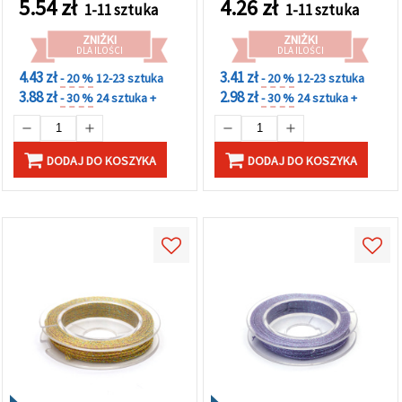
5.54
zł
4.26
zł
1-11 sztuka
1-11 sztuka
rolka ok. 10 m
m
ZNIŻKI
ZNIŻKI
DLA ILOŚCI
DLA ILOŚCI
4.43 zł
3.41 zł
- 20 %
12-23 sztuka
- 20 %
12-23 sztuka
3.88 zł
2.98 zł
- 30 %
24 sztuka +
- 30 %
24 sztuka +
DODAJ DO KOSZYKA
DODAJ DO KOSZYKA