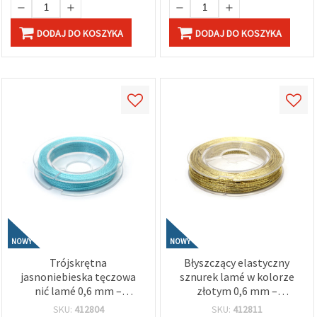
DODAJ DO KOSZYKA
DODAJ DO KOSZYKA
NOWY
NOWY
Trójskrętna
Błyszczący elastyczny
jasnoniebieska tęczowa
sznurek lamé w kolorze
nić lamé 0,6 mm –
złotym 0,6 mm –
elegancki metaliczny
rozciągliwa, dekoracyjna i
SKU:
412804
SKU:
412811