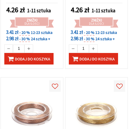
sznurek dekoracyjny do
trwała nić do rękodzieła,
rękodzieła, ok. 10 m rolka
ok. 10 m rolka
4.26
zł
4.26
zł
1-11 sztuka
1-11 sztuka
ZNIŻKI
ZNIŻKI
DLA ILOŚCI
DLA ILOŚCI
3.41 zł
3.41 zł
- 20 %
12-23 sztuka
- 20 %
12-23 sztuka
2.98 zł
2.98 zł
- 30 %
24 sztuka +
- 30 %
24 sztuka +
DODAJ DO KOSZYKA
DODAJ DO KOSZYKA