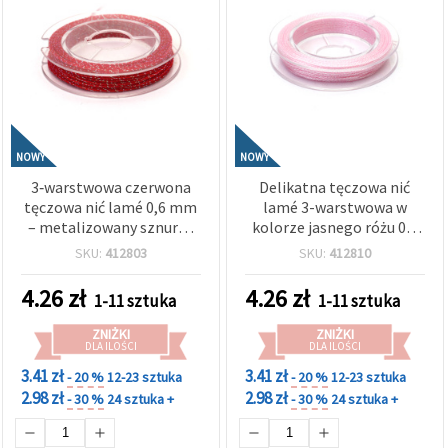
NOWY
NOWY
3‑warstwowa czerwona
Delikatna tęczowa nić
tęczowa nić lamé 0,6 mm
lamé 3-warstwowa w
– metalizowany sznurek
kolorze jasnego różu 0,6
dekoracyjny do rękodzieła,
mm – miękki, błyszczący i
SKU:
412803
SKU:
412810
ok. 10 m rolka
elegancki sznurek do
rękodzieła, ok. 10 m rolka
4.26
zł
4.26
zł
1-11 sztuka
1-11 sztuka
ZNIŻKI
ZNIŻKI
DLA ILOŚCI
DLA ILOŚCI
3.41 zł
3.41 zł
- 20 %
12-23 sztuka
- 20 %
12-23 sztuka
2.98 zł
2.98 zł
- 30 %
24 sztuka +
- 30 %
24 sztuka +