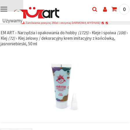
0
Używamy
Zamówienia powyżej 260zł i otrzymaj DARMOWĄ WYSYŁKĘ!
plików
EM ART
›
Narzędzia i opakowania do hobby
(1725)
›
Kleje i spoiwa
(108)
›
cookie
Klej
(72)
›
Klej żelowy / dekoracyjny krem imitacyjny z końcówką,
🍪
jasnoniebieski, 50 ml
Używamy
plików
cookie i
podobnych
technologii,
aby
zapewnić
prawidłowe
działanie
strony
internetowej,
poprawić
komfort
korzystania
z niej oraz,
za Państwa
zgodą,
analizować
ruch i