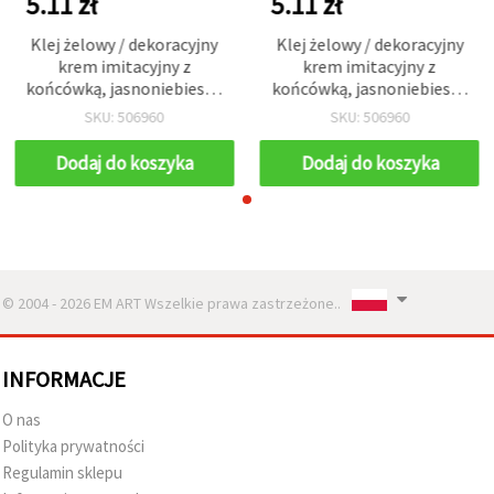
5.11 zł
5.11 zł
Klej żelowy / dekoracyjny
Klej żelowy / dekoracyjny
krem imitacyjny z
krem imitacyjny z
końcówką, jasnoniebieski,
końcówką, jasnoniebieski,
50 ml
50 ml
SKU: 506960
SKU: 506960
Dodaj do koszyka
Dodaj do koszyka
© 2004 - 2026 EM ART Wszelkie prawa zastrzeżone..
INFORMACJE
O nas
Polityka prywatności
Regulamin sklepu