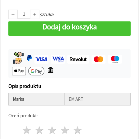
w
Ustawieniach,
wybierając
sztuka
dany typ
plików
Dodaj do koszyka
cookie i
klikając
przycisk
"Zapisz"
Akceptuj
wszystkie
Ustawienia
Opis produktu
Marka
EM ART
Oceń produkt:
1 gwiazda
2 gwiazdy
3 gwiazdy
4 gwiazdy
5 gwiazdy