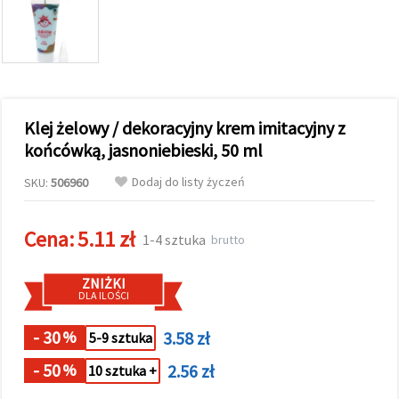
wyświetlać
bardziej
trafne treści
oraz
reklamy,
również
przy
wsparciu
Klej żelowy / dekoracyjny krem imitacyjny z
naszych
partnerów
końcówką, jasnoniebieski, 50 ml
analitycznych
i
Dodaj do listy życzeń
SKU:
506960
marketingowych.
Możesz
zgodzić się
Cena:
5.11 zł
na
1-4 sztuka
brutto
używanie
wszystkich
plików
ZNIŻKI
cookie,
DLA ILOŚCI
klikając
"Akceptuj
wszystkie!"
- 30
3.58 zł
%
5-9 sztuka
lub
wskazać
- 50
2.56 zł
%
10 sztuka +
swoje
preferencje