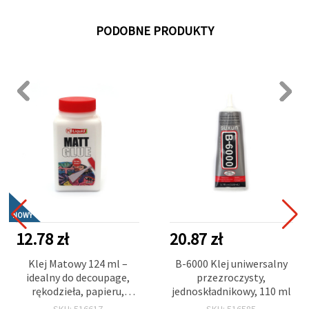
PODOBNE PRODUKTY
NOWY
12.78 zł
20.87 zł
Klej Matowy 124 ml –
B-6000 Klej uniwersalny
idealny do decoupage,
przezroczysty,
rękodzieła, papieru,
jednoskładnikowy, 110 ml
tkanin i projektów DIY –
SKU: 516617
SKU: 516585