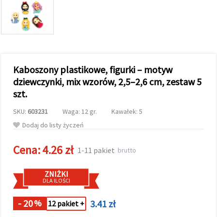
wyświetlać
bardziej
trafne treści
oraz
reklamy,
również
przy
wsparciu
Kaboszony plastikowe, figurki – motyw
naszych
partnerów
dziewczynki, mix wzorów, 2,5–2,6 cm, zestaw 5
analitycznych
szt.
i
marketingowych.
SKU:
603231
Waga: 12 gr.
Kawałek: 5
Możesz
zgodzić się
Dodaj do listy życzeń
na
używanie
wszystkich
Cena:
4.26 zł
1-11 pakiet
brutto
plików
cookie,
klikając
ZNIŻKI
"Akceptuj
DLA ILOŚCI
wszystkie!"
lub
wskazać
- 20
3.41 zł
%
12 pakiet +
swoje
preferencje