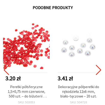
PODOBNE PRODUKTY
3.20 zł
3.41 zł
Perełki półsferyczne
Dekoracyjne półperełki do
1,5×0,75 mm czerwone,
rękodzieła 12x6 mm,
500 szt. – do biżuterii i
biało-tęczowe – 20 szt.
rękodzieła
SKU: 503053
SKU: 504718