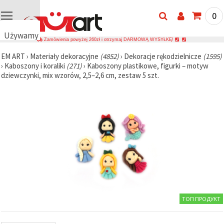
0
Używamy
Zamówienia powyżej 260zł i otrzymaj DARMOWĄ WYSYŁKĘ!
plików
EM ART
›
Materiały dekoracyjne
(4852)
›
Dekoracje rękodzielnicze
(1595)
cookie
›
Kaboszony i koraliki
(271)
›
Kaboszony plastikowe, figurki – motyw
🍪
dziewczynki, mix wzorów, 2,5–2,6 cm, zestaw 5 szt.
Używamy
plików
cookie i
podobnych
technologii,
aby
zapewnić
prawidłowe
działanie
strony
internetowej,
poprawić
komfort
korzystania
z niej oraz,
ТОП ПРОДУКТ
za Państwa
zgodą,
analizować
ruch i