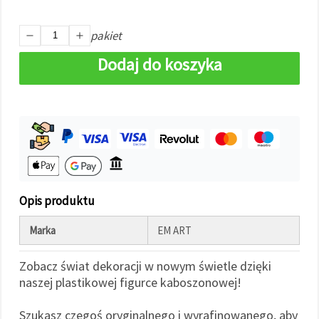
w
Ustawieniach,
wybierając
pakiet
dany typ
plików
Dodaj do koszyka
cookie i
klikając
przycisk
"Zapisz"
Akceptuj
wszystkie
Ustawienia
Opis produktu
Marka
EM ART
Zobacz świat dekoracji w nowym świetle dzięki
naszej plastikowej figurce kaboszonowej!
Szukasz czegoś oryginalnego i wyrafinowanego, aby