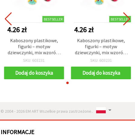
BESTSELLER
BESTSELLER
4.26 zł
4.26 zł
Kaboszony plastikowe,
Kaboszony plastikowe,
figurki – motyw
figurki – motyw
dziewczynki, mix wzorów,
dziewczynki, mix wzorów,
2,5–2,6 cm, zestaw 5 szt.
2,5–2,6 cm, zestaw 5 szt.
SKU: 603231
SKU: 603231
Dodaj do koszyka
Dodaj do koszyka
© 2004 - 2026 EM ART Wszelkie prawa zastrzeżone..
INFORMACJE