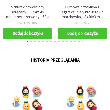
Sznurek bawełniany
Gumowa przypinka z
skręcany 1,5 mm do
agrafką, biały króliczek z
makramy, czerwony – 50 g
marchewką, 48x40x3 mm
- 5 szt.
SKU: 403286
SKU: 405479
Dodaj do koszyka
Dodaj do koszyka
HISTORIA PRZEGLĄDANIA