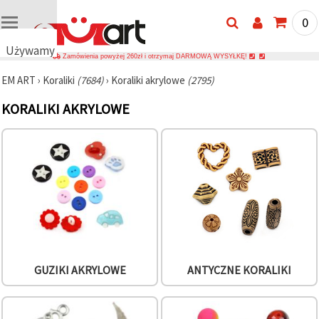
0
Używamy
Zamówienia powyżej 260zł i otrzymaj DARMOWĄ WYSYŁKĘ!
plików
EM ART
›
Koraliki
(7684)
›
Koraliki akrylowe
(2795)
cookie
🍪
KORALIKI AKRYLOWE
Używamy
plików
cookie i
podobnych
technologii,
aby
zapewnić
prawidłowe
działanie
strony
internetowej,
poprawić
komfort
korzystania
GUZIKI AKRYLOWE
ANTYCZNE KORALIKI
z niej oraz,
za Państwa
zgodą,
analizować
ruch i