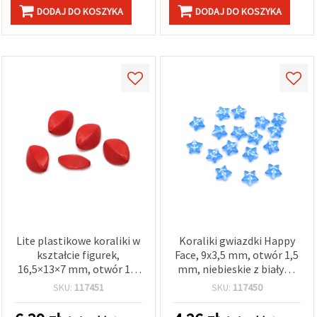
DODAJ DO KOSZYKA
DODAJ DO KOSZYKA
Lite plastikowe koraliki w
Koraliki gwiazdki Happy
kształcie figurek,
Face, 9x3,5 mm, otwór 1,5
16,5×13×7 mm, otwór 1,5
mm, niebieskie z białym,
mm, czerwone – 50 g ~70
20 g (~150 szt.)
SKU:
117451
SKU:
117450
szt.