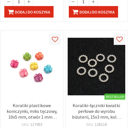
DODAJ DO KOSZYKA
DODAJ DO KOSZYKA
BESTSELLER
Koraliki plastikowe
Koraliki-łączniki kwiatki
koniczynki, miks tęczowy,
perłowe do wyrobu
10x5 mm, otwór 1 mm –
biżuterii, 15x3 mm, kolor
50 g (~120 szt.), idealne do
kremowy - 50 szt.
SKU:
117453
SKU:
128116
wesołych bransoletek i