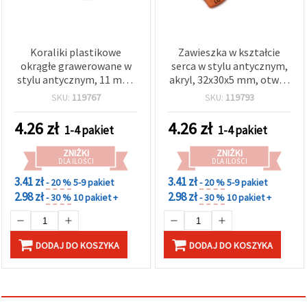
Koraliki plastikowe
Zawieszka w kształcie
okrągłe grawerowane w
serca w stylu antycznym,
stylu antycznym, 11 mm,
akryl, 32x30x5 mm, otwór
otwór 2,5 mm, brązowe,
3 mm, brązowy – 50 g (~13
SKU:
119767
SKU:
119793
50 g (~53 szt.)
szt.)
4.26
zł
4.26
zł
1-4 pakiet
1-4 pakiet
ZNIŻKI
ZNIŻKI
DLA ILOŚCI
DLA ILOŚCI
3.41 zł
3.41 zł
- 20 %
5-9 pakiet
- 20 %
5-9 pakiet
2.98 zł
2.98 zł
- 30 %
10 pakiet +
- 30 %
10 pakiet +
DODAJ DO KOSZYKA
DODAJ DO KOSZYKA