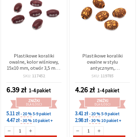
Plastikowe koraliki
Plastikowe koraliki
owalne, kolor wiśniowy,
owalne w stylu
15x10 mm, otwór 3,5 mm,
antycznym,
50 g (~70 szt.) – do
grawerowane, 18×12,5
SKU:
117452
SKU:
119785
biżuterii, bransoletek,
mm, otwór: 3 mm,
naszyjników i dekoracji
brązowe – 50 g (~30 szt.)
6.39
zł
4.26
zł
1-4 pakiet
1-4 pakiet
DIY
ZNIŻKI
ZNIŻKI
DLA ILOŚCI
DLA ILOŚCI
5.11 zł
3.41 zł
- 20 %
5-9 pakiet
- 20 %
5-9 pakiet
4.47 zł
2.98 zł
- 30 %
10 pakiet +
- 30 %
10 pakiet +