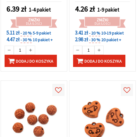
kreatywnej biżuterii DIY
6.39
zł
4.26
zł
1-4 pakiet
1-9 pakiet
ZNIŻKI
ZNIŻKI
DLA ILOŚCI
DLA ILOŚCI
5.11 zł
3.41 zł
- 20 %
5-9 pakiet
- 20 %
10-19 pakiet
4.47 zł
2.98 zł
- 30 %
10 pakiet +
- 30 %
20 pakiet +
DODAJ DO KOSZYKA
DODAJ DO KOSZYKA