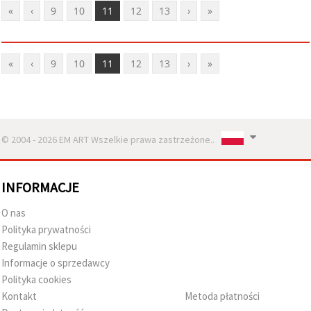
«
‹
9
10
11
12
13
›
»
«
‹
9
10
11
12
13
›
»
© 2004 - 2026 EM ART Wszelkie prawa zastrzeżone..
INFORMACJE
O nas
Polityka prywatności
Regulamin sklepu
Informacje o sprzedawcy
Polityka cookies
Kontakt
Metoda płatności