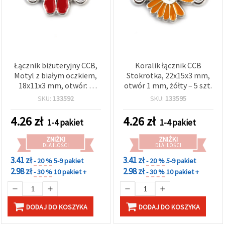
Łącznik biżuteryjny CCB,
Koralik łącznik CCB
Motyl z białym oczkiem,
Stokrotka, 22x15x3 mm,
18x11x3 mm, otwór: 1
otwór 1 mm, żółty – 5 szt.
mm, czerwony – 5 szt.
SKU:
133592
SKU:
133595
4.26
zł
4.26
zł
1-4 pakiet
1-4 pakiet
ZNIŻKI
ZNIŻKI
DLA ILOŚCI
DLA ILOŚCI
3.41 zł
3.41 zł
- 20 %
5-9 pakiet
- 20 %
5-9 pakiet
2.98 zł
2.98 zł
- 30 %
10 pakiet +
- 30 %
10 pakiet +
DODAJ DO KOSZYKA
DODAJ DO KOSZYKA