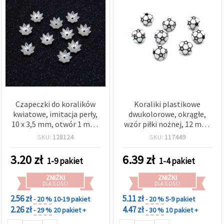
Czapeczki do koralików
Koraliki plastikowe
kwiatowe, imitacja perły,
dwukolorowe, okrągłe,
10 x 3,5 mm, otwór 1 mm,
wzór piłki nożnej, 12 mm,
kremowe – 50 szt.
otwór 3 mm, czarno-białe
SKU:
128124
SKU:
117449
– 50 g (~52 szt.)
3.20
zł
6.39
zł
1-9 pakiet
1-4 pakiet
ZNIŻKI
ZNIŻKI
DLA ILOŚCI
DLA ILOŚCI
2.56 zł
5.11 zł
- 20 %
10-19 pakiet
- 20 %
5-9 pakiet
2.26 zł
4.47 zł
- 29 %
20 pakiet +
- 30 %
10 pakiet +