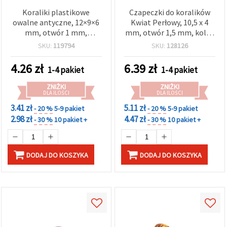
Koraliki plastikowe
Czapeczki do koralików
owalne antyczne, 12×9×6
Kwiat Perłowy, 10,5 x 4
mm, otwór 1 mm,
mm, otwór 1,5 mm, kolor
brązowe, 50 g (ok. 130
kremowy – 100 szt.
SKU:
119794
SKU:
128126
szt.)
4.26
zł
6.39
zł
1-4 pakiet
1-4 pakiet
ZNIŻKI
ZNIŻKI
DLA ILOŚCI
DLA ILOŚCI
3.41 zł
5.11 zł
- 20 %
5-9 pakiet
- 20 %
5-9 pakiet
2.98 zł
4.47 zł
- 30 %
10 pakiet +
- 30 %
10 pakiet +
DODAJ DO KOSZYKA
DODAJ DO KOSZYKA