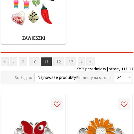
ZAWIESZKI
«
‹
9
10
11
12
13
›
»
2795 przedmioty | strony 11/117
Sortuj po:
Elementy na stronę: