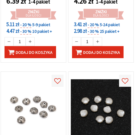
6.39
zł
4.26
zł
1-4 pakiet
1-4 pakiet
ZNIŻKI
ZNIŻKI
DLA ILOŚCI
DLA ILOŚCI
5.11 zł
3.41 zł
- 20 %
5-9 pakiet
- 20 %
5-24 pakiet
4.47 zł
2.98 zł
- 30 %
10 pakiet +
- 30 %
25 pakiet +
DODAJ DO KOSZYKA
DODAJ DO KOSZYKA