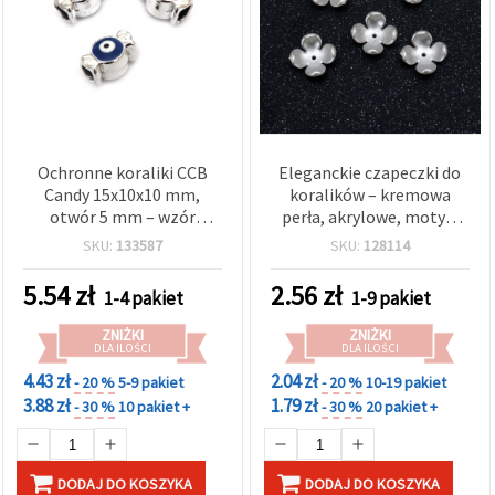
Ochronne koraliki CCB
Eleganckie czapeczki do
Candy 15x10x10 mm,
koralików – kremowa
otwór 5 mm – wzór
perła, akrylowe, motyw
Niebieskie Oko (Oko
kwiatu, 17x5 mm, otwór
SKU:
133587
SKU:
128114
proroka), 5 szt., do
1,5 mm, zestaw 10 szt.
tworzenia unikatowej
5.54
zł
2.56
zł
1-4 pakiet
1-9 pakiet
biżuterii
ZNIŻKI
ZNIŻKI
DLA ILOŚCI
DLA ILOŚCI
4.43 zł
2.04 zł
- 20 %
5-9 pakiet
- 20 %
10-19 pakiet
3.88 zł
1.79 zł
- 30 %
10 pakiet +
- 30 %
20 pakiet +
DODAJ DO KOSZYKA
DODAJ DO KOSZYKA