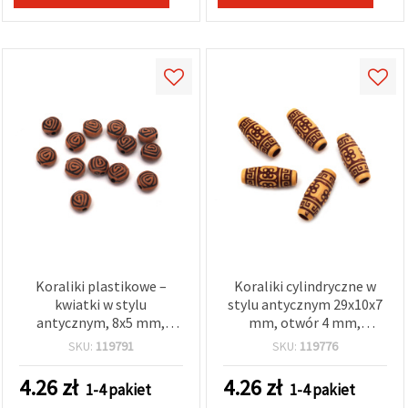
Koraliki plastikowe –
Koraliki cylindryczne w
kwiatki w stylu
stylu antycznym 29x10x7
antycznym, 8x5 mm,
mm, otwór 4 mm,
otwór: 1 mm, brązowe –
brązowe - 50 g (~23 szt.)
SKU:
119791
SKU:
119776
50 g (ok. 280 szt.)
4.26
zł
4.26
zł
1-4 pakiet
1-4 pakiet