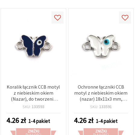
Koralik łącznik CCB motyl
Ochronne łączniki CCB
z niebieskim okiem
motyl z niebieskim okiem
(Nazar), do tworzenia
(nazar) 18x11x3 mm,
biżuterii, 18x11x3 mm,
otwór 1 mm – białe, 5 szt.,
SKU:
133593
SKU:
133591
otwór 1 mm, niebieski - 5
do symbolicznej i
szt.
kreatywnej biżuterii
4.26
zł
4.26
zł
1-4 pakiet
1-4 pakiet
ZNIŻKI
ZNIŻKI
DLA ILOŚCI
DLA ILOŚCI