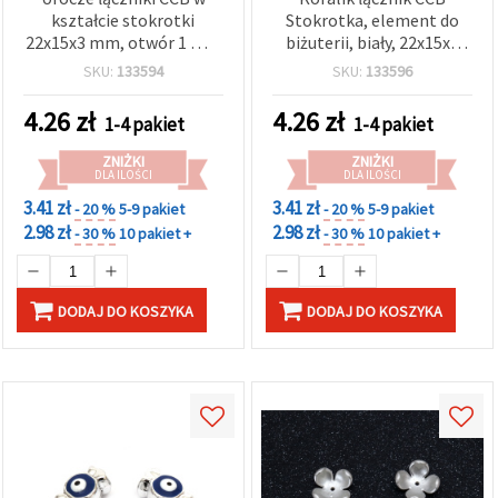
kształcie stokrotki
Stokrotka, element do
22x15x3 mm, otwór 1 mm
biżuterii, biały, 22x15x3
– czerwone, 5 szt. do
mm, otwór 1 mm – 5 szt.
SKU:
133594
SKU:
133596
kreatywnej i eleganckiej
biżuterii
4.26
zł
4.26
zł
1-4 pakiet
1-4 pakiet
ZNIŻKI
ZNIŻKI
DLA ILOŚCI
DLA ILOŚCI
3.41 zł
3.41 zł
- 20 %
5-9 pakiet
- 20 %
5-9 pakiet
2.98 zł
2.98 zł
- 30 %
10 pakiet +
- 30 %
10 pakiet +
DODAJ DO KOSZYKA
DODAJ DO KOSZYKA