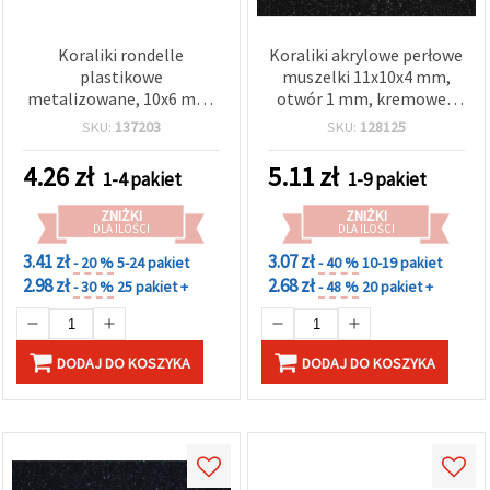
Koraliki rondelle
Koraliki akrylowe perłowe
plastikowe
muszelki 11x10x4 mm,
metalizowane, 10x6 mm,
otwór 1 mm, kremowe -
otwór 1,5 mm, kolor
50 szt.
SKU:
137203
SKU:
128125
srebrny - 20 g (ok. 54 szt.)
4.26
zł
5.11
zł
1-4 pakiet
1-9 pakiet
ZNIŻKI
ZNIŻKI
DLA ILOŚCI
DLA ILOŚCI
3.41 zł
3.07 zł
- 20 %
5-24 pakiet
- 40 %
10-19 pakiet
2.98 zł
2.68 zł
- 30 %
25 pakiet +
- 48 %
20 pakiet +
DODAJ DO KOSZYKA
DODAJ DO KOSZYKA