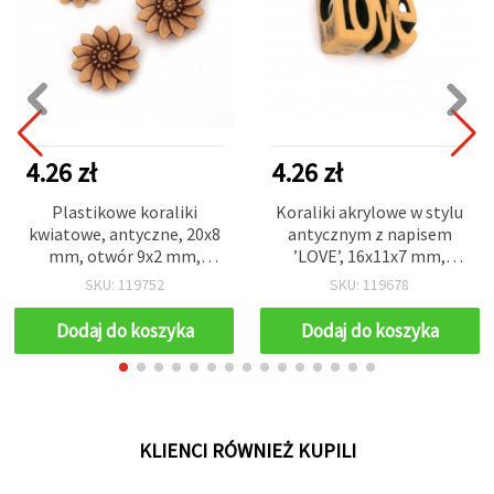
4.26 zł
4.26 zł
Plastikowe koraliki
Koraliki akrylowe w stylu
kwiatowe, antyczne, 20x8
antycznym z napisem
mm, otwór 9x2 mm,
’LOVE’, 16x11x7 mm,
brązowe – 50 g (~70 szt.)
otwór 4,5 mm, brązowe,
SKU: 119752
SKU: 119678
50 g (~66 szt.)
Dodaj do koszyka
Dodaj do koszyka
KLIENCI RÓWNIEŻ KUPILI