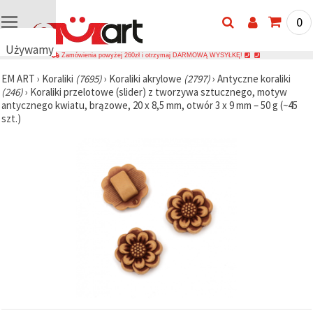
0
Używamy
Zamówienia powyżej 260zł i otrzymaj DARMOWĄ WYSYŁKĘ!
plików
EM ART
›
Koraliki
(7695)
›
Koraliki akrylowe
(2797)
›
Antyczne koraliki
cookie
(246)
›
Koraliki przelotowe (slider) z tworzywa sztucznego, motyw
🍪
antycznego kwiatu, brązowe, 20 x 8,5 mm, otwór 3 x 9 mm – 50 g (~45
Używamy
szt.)
plików
cookie i
podobnych
technologii,
aby
zapewnić
prawidłowe
działanie
strony
internetowej,
poprawić
komfort
korzystania
z niej oraz,
za Państwa
zgodą,
analizować
ruch i