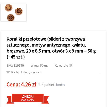
wyświetlać
bardziej
trafne treści
oraz
reklamy,
również
przy
wsparciu
naszych
Koraliki przelotowe (slider) z tworzywa
partnerów
analitycznych
sztucznego, motyw antycznego kwiatu,
i
marketingowych.
brązowe, 20 x 8,5 mm, otwór 3 x 9 mm – 50 g
Możesz
(~45 szt.)
zgodzić się
na
SKU:
119740
Waga: 50 gr.
Kawałek: 45
używanie
wszystkich
Dodaj do listy życzeń
plików
cookie,
klikając
Cena:
4.26 zł
1-4 pakiet
brutto
"Akceptuj
wszystkie!"
lub
ZNIŻKI
wskazać
DLA ILOŚCI
swoje
preferencje