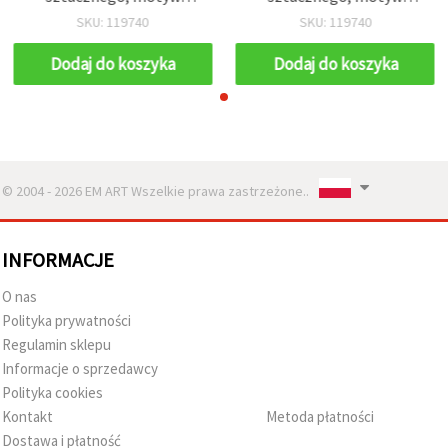
antycznego kwiatu,
antycznego kwiatu,
SKU: 119740
SKU: 119740
brązowe, 20 x 8,5 mm,
brązowe, 20 x 8,5 mm,
otwór 3 x 9 mm – 50 g
otwór 3 x 9 mm – 50 g
Dodaj do koszyka
Dodaj do koszyka
(~45 szt.)
(~45 szt.)
© 2004 - 2026 EM ART Wszelkie prawa zastrzeżone..
INFORMACJE
O nas
Polityka prywatności
Regulamin sklepu
Informacje o sprzedawcy
Polityka cookies
Kontakt
Metoda płatności
Dostawa i płatność