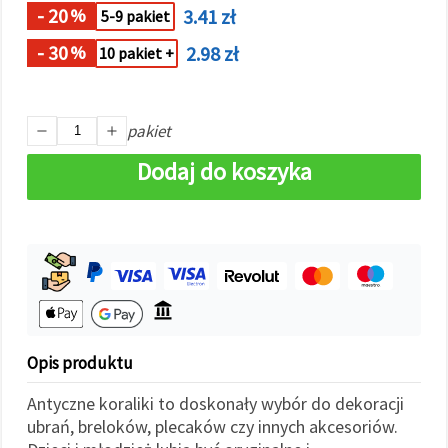
w
- 20
3.41 zł
%
5-9 pakiet
Ustawieniach,
wybierając
- 30
2.98 zł
%
10 pakiet +
dany typ
plików
cookie i
klikając
przycisk
pakiet
"Zapisz"
Dodaj do koszyka
Akceptuj
wszystkie
Ustawienia
Opis produktu
Antyczne koraliki to doskonały wybór do dekoracji
ubrań, breloków, plecaków czy innych akcesoriów.