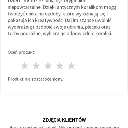
Dzieci i młodzież lubią być oryginalne i
niepowtarzalne. Dzięki antycznym koralikom mogą
tworzyć unikalne ozdoby, które wyróżniają się i
pokazują ich kreatywność. Daj im szansę uwolnić
wyobraźnię i ozdobić swoje ubrania, plecaki oraz
torby podróżne, wybierając odpowiednie koraliki.
Oceń produkt:
1 gwiazda
2 gwiazdy
3 gwiazdy
4 gwiazdy
5 gwiazdy
Produkt nie został oceniony.
ZDJĘCIA KLIENTÓW
Brak przesłanych zdjęć, (Musisz być zarejestrowanym