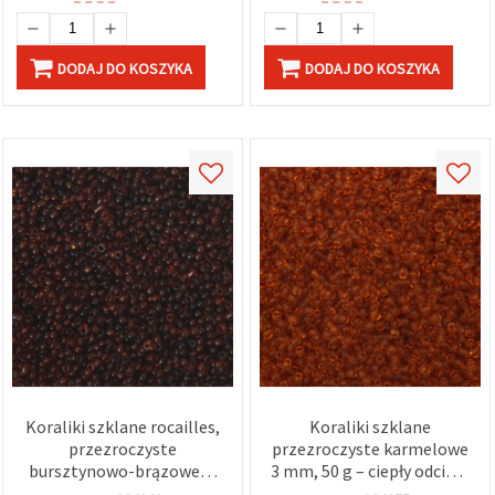
DODAJ DO KOSZYKA
DODAJ DO KOSZYKA
Koraliki szklane rocailles,
Koraliki szklane
przezroczyste
przezroczyste karmelowe
bursztynowo-brązowe, 3
3 mm, 50 g – ciepły odcień,
mm, 50 g – do wyrobu
idealne do biżuterii