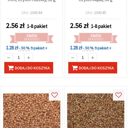
SKU:
104144
SKU:
104145
2.56
zł
2.56
zł
1-8 pakiet
1-8 pakiet
ZNIŻKI
ZNIŻKI
DLA ILOŚCI
DLA ILOŚCI
1.28 zł
1.28 zł
- 50 %
9 pakiet +
- 50 %
9 pakiet +
DODAJ DO KOSZYKA
DODAJ DO KOSZYKA