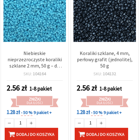
Niebieskie
Koraliki szklane, 4 mm,
nieprzezroczyste koraliki
perłowy grafit (jednolite),
szklane 2 mm, 50 g – do
50 g
biżuterii, DIY i dekoracji
SKU:
104164
SKU:
104132
2.56
zł
2.56
zł
1-8 pakiet
1-8 pakiet
ZNIŻKI
ZNIŻKI
DLA ILOŚCI
DLA ILOŚCI
1.28 zł
1.28 zł
- 50 %
9 pakiet +
- 50 %
9 pakiet +
DODAJ DO KOSZYKA
DODAJ DO KOSZYKA