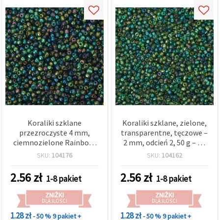
Koraliki szklane
Koraliki szklane, zielone,
przezroczyste 4 mm,
transparentne, tęczowe –
ciemnozielone Rainbow,
2 mm, odcień 2, 50 g – do
50 g
biżuterii DIY, beadingu i
SKU:
104176
SKU:
104162
projektów rękodzieła
2.56
zł
2.56
zł
1-8 pakiet
1-8 pakiet
ZNIŻKI
ZNIŻKI
DLA ILOŚCI
DLA ILOŚCI
1.28 zł
1.28 zł
- 50 %
9 pakiet +
- 50 %
9 pakiet +