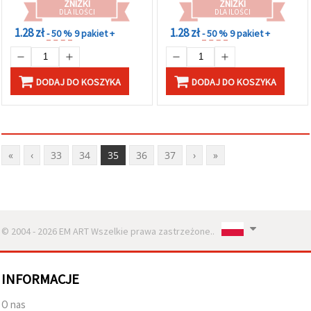
ZNIŻKI
ZNIŻKI
DLA ILOŚCI
DLA ILOŚCI
1.28 zł
1.28 zł
- 50 %
9 pakiet +
- 50 %
9 pakiet +
DODAJ DO KOSZYKA
DODAJ DO KOSZYKA
«
‹
33
34
35
36
37
›
»
© 2004 - 2026 EM ART Wszelkie prawa zastrzeżone..
INFORMACJE
O nas