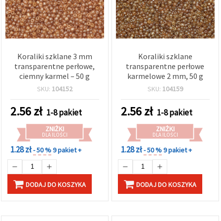
Koraliki szklane 3 mm
Koraliki szklane
transparentne perłowe,
transparentne perłowe
ciemny karmel – 50 g
karmelowe 2 mm, 50 g
SKU:
104152
SKU:
104159
2.56
zł
2.56
zł
1-8 pakiet
1-8 pakiet
ZNIŻKI
ZNIŻKI
DLA ILOŚCI
DLA ILOŚCI
1.28 zł
1.28 zł
- 50 %
9 pakiet +
- 50 %
9 pakiet +
DODAJ DO KOSZYKA
DODAJ DO KOSZYKA