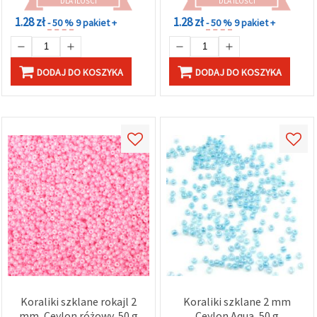
DLA ILOŚCI
DLA ILOŚCI
1.28 zł
1.28 zł
- 50 %
9 pakiet +
- 50 %
9 pakiet +
DODAJ DO KOSZYKA
DODAJ DO KOSZYKA
Koraliki szklane rokajl 2
Koraliki szklane 2 mm
mm, Ceylon różowy, 50 g
Ceylon Aqua, 50 g