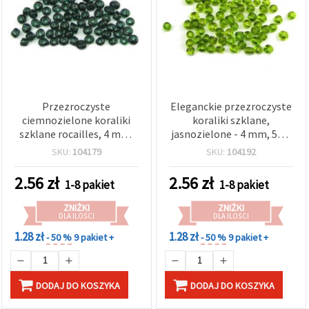
wyświetlać
bardziej
trafne treści
oraz
reklamy,
również
przy
wsparciu
naszych
Przezroczyste
Eleganckie przezroczyste
partnerów
ciemnozielone koraliki
koraliki szklane,
analitycznych
i
szklane rocailles, 4 mm,
jasnozielone - 4 mm, 50 g
marketingowych.
okrągłe, opakowanie 50 g
- idealne do bransoletek,
SKU:
104179
SKU:
104192
Możesz
— do tworzenia biżuterii
naszyjników i kolczyków
zgodzić się
DIY, beadingu i rękodzieła
2.56
zł
2.56
zł
na
1-8 pakiet
1-8 pakiet
używanie
wszystkich
ZNIŻKI
ZNIŻKI
plików
DLA ILOŚCI
DLA ILOŚCI
cookie,
1.28 zł
1.28 zł
klikając
- 50 %
9 pakiet +
- 50 %
9 pakiet +
"Akceptuj
wszystkie!"
lub
wskazać
DODAJ DO KOSZYKA
DODAJ DO KOSZYKA
swoje
preferencje