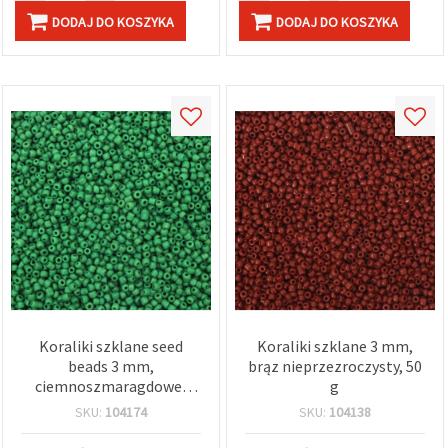
DODAJ DO KOSZYKA
DODAJ DO KOSZYKA
Koraliki szklane seed
Koraliki szklane 3 mm,
beads 3 mm,
brąz nieprzezroczysty, 50
ciemnoszmaragdowe,
g
opakowanie 50 g, do
SKU:
104174
SKU:
104138
biżuterii, beadingu i
rękodzieła DIY