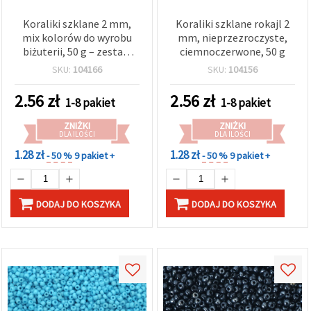
Koraliki szklane 2 mm,
Koraliki szklane rokajl 2
mix kolorów do wyrobu
mm, nieprzezroczyste,
biżuterii, 50 g – zestaw
ciemnoczerwone, 50 g
DIY do rękodzieła
SKU:
104166
SKU:
104156
2.56
zł
2.56
zł
1-8 pakiet
1-8 pakiet
ZNIŻKI
ZNIŻKI
DLA ILOŚCI
DLA ILOŚCI
1.28 zł
1.28 zł
- 50 %
9 pakiet +
- 50 %
9 pakiet +
DODAJ DO KOSZYKA
DODAJ DO KOSZYKA