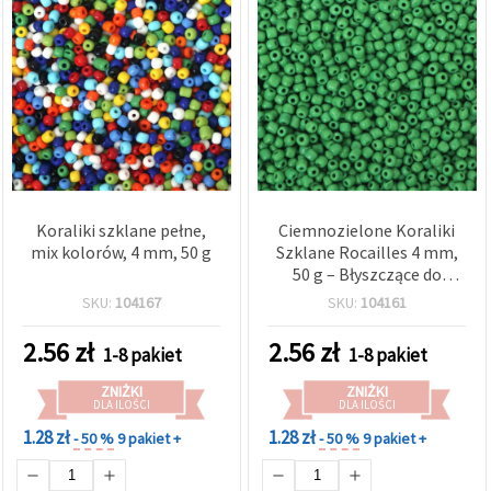
Koraliki szklane pełne,
Ciemnozielone Koraliki
mix kolorów, 4 mm, 50 g
Szklane Rocailles 4 mm,
50 g – Błyszczące do
biżuterii, beadingu i
SKU:
104167
SKU:
104161
rękodzieła
2.56
zł
2.56
zł
1-8 pakiet
1-8 pakiet
ZNIŻKI
ZNIŻKI
DLA ILOŚCI
DLA ILOŚCI
1.28 zł
1.28 zł
- 50 %
9 pakiet +
- 50 %
9 pakiet +