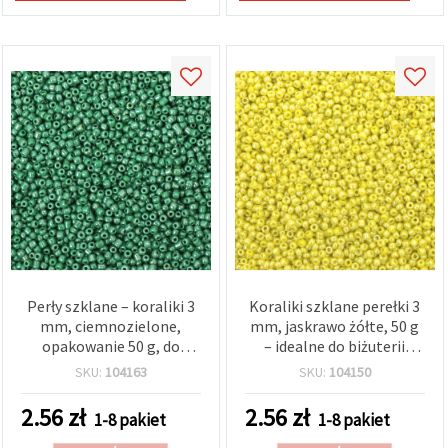
Perły szklane – koraliki 3
Koraliki szklane perełki 3
mm, ciemnozielone,
mm, jaskrawo żółte, 50 g
opakowanie 50 g, do
– idealne do biżuterii
rękodzieła i wyrobu
handmade i dekoracji DIY
SKU:
104163
SKU:
104150
biżuterii
2.56
zł
2.56
zł
1-8 pakiet
1-8 pakiet