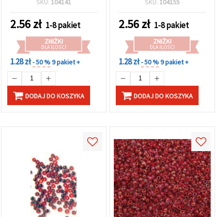
SKU:
104141
SKU:
104155
biżuterii i rękodzieła DIY
handmade, wzorów
inspirowanych jesienią i
2.56
zł
2.56
zł
1-8 pakiet
1-8 pakiet
unikalnych projektów DIY
ZNIŻKI
ZNIŻKI
DLA ILOŚCI
DLA ILOŚCI
1.28 zł
1.28 zł
- 50 %
9 pakiet +
- 50 %
9 pakiet +
DODAJ DO KOSZYKA
DODAJ DO KOSZYKA