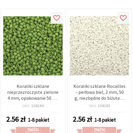
w
Ustawieniach,
wybierając
dany typ
plików
cookie i
klikając
przycisk
"Zapisz"
Akceptuj
wszystkie
Ustawienia
Koraliki szklane
Koraliki szklane Rocailles
nieprzezroczyste zielone
– perłowa biel, 2 mm, 50
4 mm, opakowanie 50 g –
g, niezbędne do biżuterii
idealne do unikatowej
DIY, tkania na krośnie i
SKU:
104184
SKU:
104183
biżuterii i kreatywnych
projektów kreatywnych
projektów rękodzieła
2.56
zł
2.56
zł
1-8 pakiet
1-8 pakiet
ZNIŻKI
ZNIŻKI