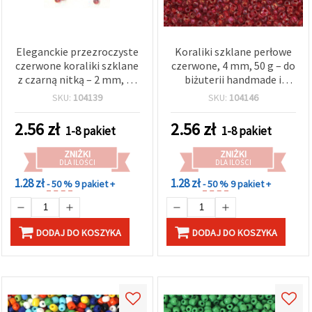
Eleganckie przezroczyste
Koraliki szklane perłowe
czerwone koraliki szklane
czerwone, 4 mm, 50 g – do
z czarną nitką – 2 mm, 50
biżuterii handmade i
g, idealne do wyrazistych
rękodzieła
SKU:
104139
SKU:
104146
akcentów biżuteryjnych i
projektów typu
2.56
zł
2.56
zł
1-8 pakiet
1-8 pakiet
statement
ZNIŻKI
ZNIŻKI
DLA ILOŚCI
DLA ILOŚCI
1.28 zł
1.28 zł
- 50 %
9 pakiet +
- 50 %
9 pakiet +
DODAJ DO KOSZYKA
DODAJ DO KOSZYKA