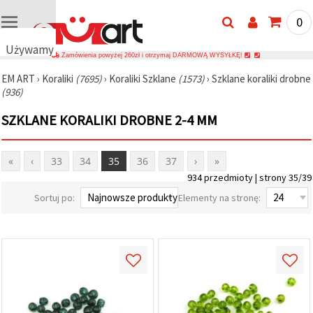
0
Używamy
Zamówienia powyżej 260zł i otrzymaj DARMOWĄ WYSYŁKĘ!
plików
EM ART
›
Koraliki
(7695)
›
Koraliki Szklane
(1573)
›
Szklane koraliki drobne
cookie
(936)
🍪
Używamy
SZKLANE KORALIKI DROBNE 2-4 MM
plików
cookie i
podobnych
technologii,
«
‹
33
34
35
36
37
›
»
aby
934 przedmioty | strony 35/39
zapewnić
prawidłowe
Sortuj po:
Elementy na stronę:
działanie
strony
internetowej,
poprawić
komfort
korzystania
z niej oraz,
za Państwa
zgodą,
analizować
ruch i