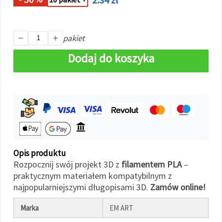
w
Ustawieniach,
wybierając
dany typ
plików
pakiet
cookie i
klikając
Dodaj do koszyka
przycisk
"Zapisz"
Akceptuj
wszystkie
Ustawienia
Opis produktu
Rozpocznij swój projekt 3D z
filamentem PLA
–
praktycznym materiałem kompatybilnym z
najpopularniejszymi długopisami 3D.
Zamów online!
Marka
EM ART