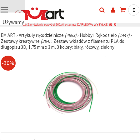
0
Używamy
Zamówienia powyżej 260zł i otrzymaj DARMOWĄ WYSYŁKĘ!
plików
EM ART
›
Artykuły rękodzielnicze
(4893)
›
Hobby i Rękodzieło
(1447)
›
cookie
Zestawy kreatywne
(284)
›
Zestaw wkładów z filamentu PLA do
🍪
długopisu 3D, 1,75 mm x 3 m, 3 kolory: biały, różowy, zielony
Używamy
plików
cookie i
-30%
podobnych
technologii,
aby
zapewnić
prawidłowe
działanie
strony
internetowej,
poprawić
komfort
korzystania
z niej oraz,
za Państwa
zgodą,
analizować
ruch i