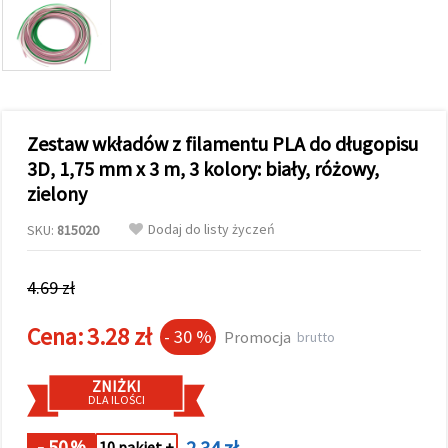
wyświetlać
bardziej
trafne treści
oraz
reklamy,
również
przy
wsparciu
Zestaw wkładów z filamentu PLA do długopisu
naszych
partnerów
3D, 1,75 mm x 3 m, 3 kolory: biały, różowy,
analitycznych
zielony
i
marketingowych.
Dodaj do listy życzeń
SKU:
815020
Możesz
zgodzić się
na
używanie
4.69 zł
wszystkich
plików
cookie,
Cena:
3.28 zł
- 30 %
Promocja
brutto
klikając
"Akceptuj
wszystkie!"
ZNIŻKI
lub
DLA ILOŚCI
wskazać
swoje
preferencje
- 50
2.34 zł
%
10 pakiet +