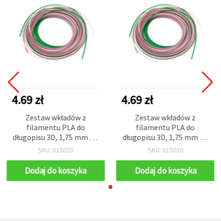
4.69 zł
4.69 zł
Zestaw wkładów z
Zestaw wkładów z
filamentu PLA do
filamentu PLA do
długopisu 3D, 1,75 mm x 3
długopisu 3D, 1,75 mm x 3
m, 3 kolory: biały, różowy,
m, 3 kolory: biały, różowy,
SKU: 815020
SKU: 815020
zielony
zielony
Dodaj do koszyka
Dodaj do koszyka