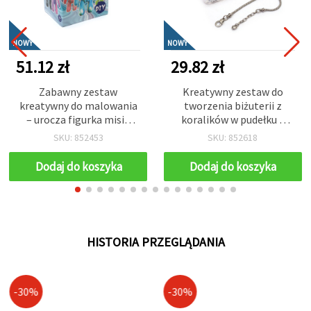
NOWY
NOWY
51.12 zł
29.82 zł
Zabawny zestaw
Kreatywny zestaw do
kreatywny do malowania
tworzenia biżuterii z
– urocza figurka misia
koralików w pudełku z
22x13 mm z 3 kolorami
metalową bransoletką
SKU: 852453
SKU: 852618
farb – niebieski zestaw
(kolor srebrny/złoty) –
DIY dla dzieci, hobby i
różne kształty i kolory DIY
Dodaj do koszyka
Dodaj do koszyka
rękodzieło EM ART
rękodzieło
HISTORIA PRZEGLĄDANIA
-30%
-30%