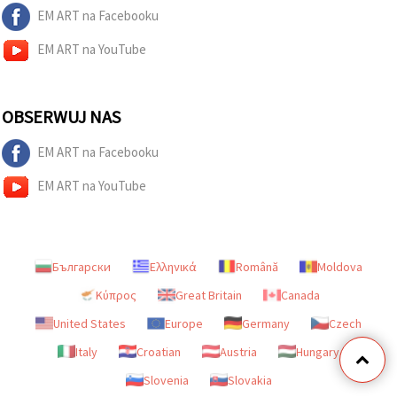
EM ART na Facebooku
EM ART na YouTube
OBSERWUJ NAS
EM ART na Facebooku
EM ART na YouTube
Български
Ελληνικά
Română
Moldova
Κύπρος
Great Britain
Canada
United States
Europe
Germany
Czech
Italy
Croatian
Austria
Hungary
Slovenia
Slovakia