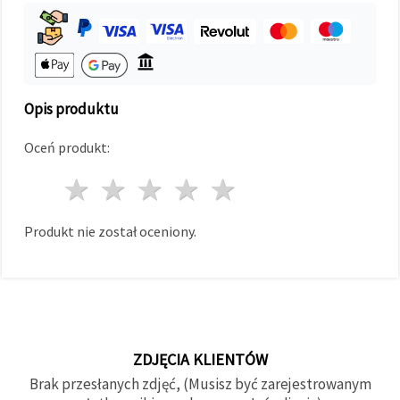
w
Ustawieniach,
wybierając
dany typ
plików
cookie i
klikając
przycisk
Opis produktu
"Zapisz"
Oceń produkt:
Akceptuj
1 gwiazda
2 gwiazdy
3 gwiazdy
4 gwiazdy
5 gwiazdy
wszystkie
Ustawienia
Produkt nie został oceniony.
ZDJĘCIA KLIENTÓW
Brak przesłanych zdjęć, (Musisz być zarejestrowanym