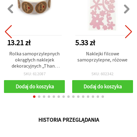
13.21 zł
5.33 zł
Rolka samoprzylepnych
Naklejki filcowe
okrągłych naklejek
samoprzylepne, różowe
dekoracyjnych „Thank
You” z sercem, 2,5 cm –
SKU: 612087
SKU: 602342
500 szt.
Dodaj do koszyka
Dodaj do koszyka
HISTORIA PRZEGLĄDANIA