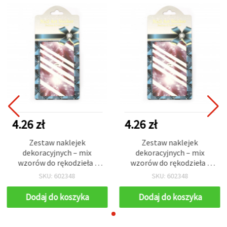
4.26 zł
4.26 zł
Zestaw naklejek
Zestaw naklejek
dekoracyjnych – mix
dekoracyjnych – mix
wzorów do rękodzieła i
wzorów do rękodzieła i
decoupage
decoupage
SKU: 602348
SKU: 602348
Dodaj do koszyka
Dodaj do koszyka