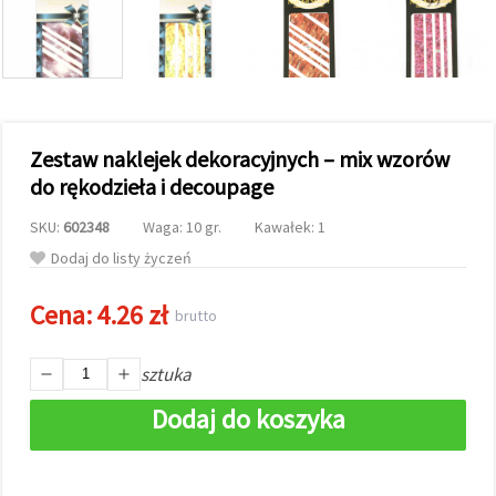
wyświetlać
bardziej
trafne treści
oraz
reklamy,
również
przy
wsparciu
Zestaw naklejek dekoracyjnych – mix wzorów
naszych
partnerów
do rękodzieła i decoupage
analitycznych
i
SKU:
602348
Waga: 10 gr.
Kawałek: 1
marketingowych.
Możesz
Dodaj do listy życzeń
zgodzić się
na
Cena:
4.26 zł
używanie
brutto
wszystkich
plików
cookie,
sztuka
klikając
"Akceptuj
Dodaj do koszyka
wszystkie!"
lub
wskazać
swoje
preferencje