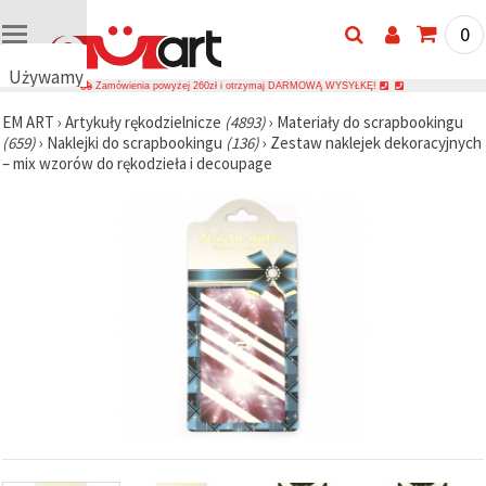
0
Używamy
Zamówienia powyżej 260zł i otrzymaj DARMOWĄ WYSYŁKĘ!
plików
EM ART
›
Artykuły rękodzielnicze
(4893)
›
Materiały do scrapbookingu
cookie
(659)
›
Naklejki do scrapbookingu
(136)
›
Zestaw naklejek dekoracyjnych
🍪
– mix wzorów do rękodzieła i decoupage
Używamy
plików
cookie i
podobnych
technologii,
aby
zapewnić
prawidłowe
działanie
strony
internetowej,
poprawić
komfort
korzystania
z niej oraz,
za Państwa
zgodą,
analizować
ruch i