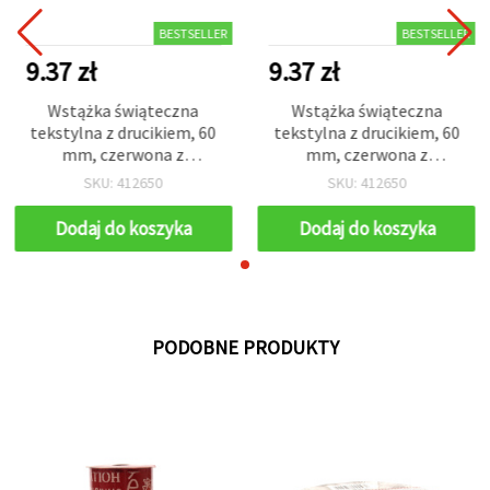
BESTSELLER
BESTSELLER
9.37 zł
9.37 zł
Wstążka świąteczna
Wstążka świąteczna
tekstylna z drucikiem, 60
tekstylna z drucikiem, 60
mm, czerwona z
mm, czerwona z
kolorowym
kolorowym
SKU: 412650
SKU: 412650
bożonarodzeniowym
bożonarodzeniowym
nadrukiem – 2,7 m
nadrukiem – 2,7 m
Dodaj do koszyka
Dodaj do koszyka
PODOBNE PRODUKTY