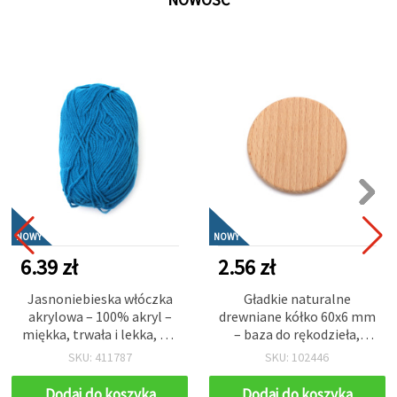
NOWY
NOWY
6.39 zł
2.56 zł
Jasnoniebieska włóczka
Gładkie naturalne
akrylowa – 100% akryl –
drewniane kółko 60x6 mm
miękka, trwała i lekka, ok.
– baza do rękodzieła,
50 g
decoupage i dekoracji
SKU: 411787
SKU: 102446
Dodaj do koszyka
Dodaj do koszyka