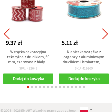
9.37 zł
5.11 zł
Wstążka dekoracyjna
Niebieska wstążka z
tekstylna z drucikiem, 60
organzy z aluminiowym
mm, czerwona z białym
drucikiem i brokatem, 25
bożonarodzeniowym
mm, ~2,70 m
SKU: 412649
SKU: 419169
nadrukiem, 2,7 m
Dodaj do koszyka
Dodaj do koszyka
© 2004 - 2026 EM ART Wszelkie prawa zastrzeżone..