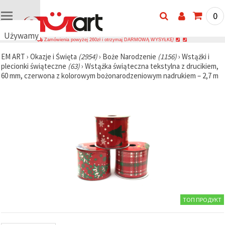
0
Używamy
Zamówienia powyżej 260zł i otrzymaj DARMOWĄ WYSYŁKĘ!
plików
EM ART
›
Okazje i Święta
(2954)
›
Boże Narodzenie
(1156)
›
Wstążki i
cookie
plecionki świąteczne
(63)
›
Wstążka świąteczna tekstylna z drucikiem,
🍪
60 mm, czerwona z kolorowym bożonarodzeniowym nadrukiem – 2,7 m
Używamy
plików
cookie i
podobnych
technologii,
aby
zapewnić
prawidłowe
działanie
strony
internetowej,
poprawić
komfort
korzystania
z niej oraz,
ТОП ПРОДУКТ
za Państwa
zgodą,
analizować
ruch i