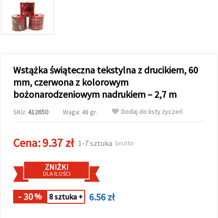
wyświetlać
bardziej
trafne treści
oraz
reklamy,
również
przy
wsparciu
Wstążka świąteczna tekstylna z drucikiem, 60
naszych
partnerów
mm, czerwona z kolorowym
analitycznych
bożonarodzeniowym nadrukiem – 2,7 m
i
marketingowych.
Dodaj do listy życzeń
SKU:
412650
Waga: 48 gr.
Możesz
zgodzić się
na
używanie
Cena:
9.37 zł
1-7 sztuka
brutto
wszystkich
plików
cookie,
ZNIŻKI
klikając
DLA ILOŚCI
"Akceptuj
wszystkie!"
lub
- 30
6.56 zł
%
8 sztuka +
wskazać
swoje
preferencje