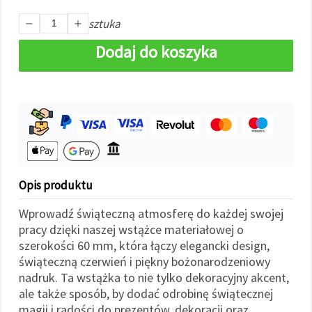
w
Ustawieniach,
sztuka
wybierając
dany typ
Dodaj do koszyka
plików
cookie i
klikając
przycisk
"Zapisz"
Akceptuj
wszystkie
Ustawienia
Opis produktu
Wprowadź świąteczną atmosferę do każdej swojej
pracy dzięki naszej wstążce materiałowej o
szerokości 60 mm, która łączy elegancki design,
świąteczną czerwień i piękny bożonarodzeniowy
nadruk. Ta wstążka to nie tylko dekoracyjny akcent,
ale także sposób, by dodać odrobinę świątecznej
magii i radości do prezentów, dekoracji oraz