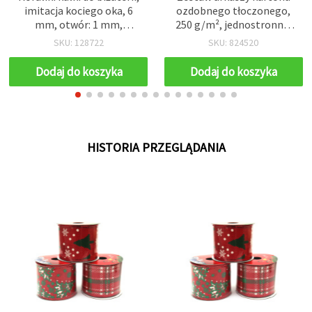
imitacja kociego oka, 6
ozdobnego tłoczonego,
mm, otwór: 1 mm,
250 g/m², jednostronne,
czerwone w paski, 50 szt.
A4 (21 x 29,7 cm),
SKU: 128722
SKU: 824520
„Odcienie jagodowe” –
paleta różowo-czerwona,
Dodaj do koszyka
Dodaj do koszyka
mix 6 kolorów, 6 szt.
HISTORIA PRZEGLĄDANIA