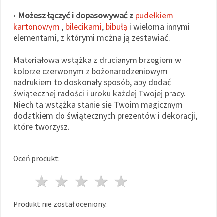
•
Możesz łączyć i dopasowywać z
pudełkiem
kartonowym
,
bilecikami
,
bibułą
i wieloma innymi
elementami, z którymi można ją zestawiać.
Materiałowa wstążka z drucianym brzegiem w
kolorze czerwonym z bożonarodzeniowym
nadrukiem to doskonały sposób, aby dodać
świątecznej radości i uroku każdej Twojej pracy.
Niech ta wstążka stanie się Twoim magicznym
dodatkiem do świątecznych prezentów i dekoracji,
które tworzysz.
Oceń produkt:
1 gwiazda
2 gwiazdy
3 gwiazdy
4 gwiazdy
5 gwiazdy
Produkt nie został oceniony.