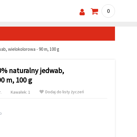
0
b, wielokolorowa - 90 m, 100 g
0% naturalny jedwab,
90 m, 100 g
Dodaj do listy życzeń
.
Kawałek: 1
o