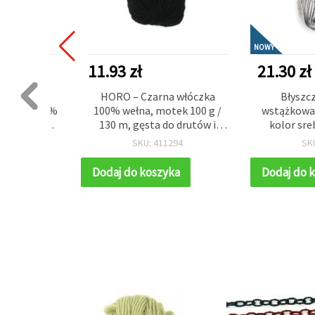
NOWY
11.93 zł
21.30 zł
 włóczka
HORO – Czarna włóczka
Błyszc
awełna, 40%
100% wełna, motek 100 g /
wstążkowa 
ła i gładka,
130 m, gęsta do drutów i
kolor sre
szydełka
dzierga
778
SKU: 411294
SK
projektów 
ka
Dodaj do koszyka
Dodaj do 