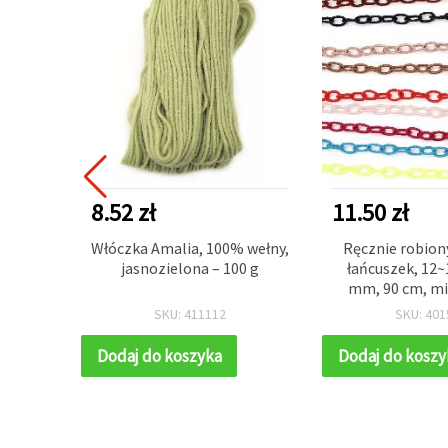
ESTSELLER
8.52 zł
11.50 zł
sznurek
Włóczka Amalia, 100% wełny,
Ręcznie robion
l, 50%
jasnozielona – 100 g
łańcuszek, 12
170 m
mm, 90 cm, mi
SKU: 411112
SKU: 401
Dodaj do koszyka
Dodaj do koszy