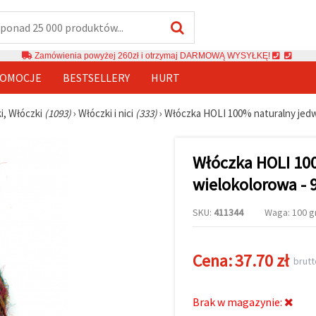
Zamówienia powyżej 260zł i otrzymaj DARMOWĄ WYSYŁKĘ!
OMOCJE
BESTSELLERY
HURT
ki, Włóczki
(1093)
›
Włóczki i nici
(333)
›
Włóczka HOLI 100% naturalny jedwa
Włóczka HOLI 10
wielokolorowa - 
SKU:
411344
Waga: 100 gr
Cena:
37.70 zł
brutt
Brak w magazynie: