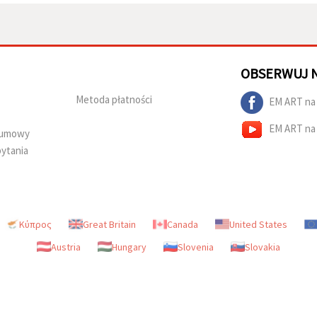
OBSERWUJ 
Metoda płatności
EM ART na
EM ART na
d umowy
ytania
Κύπρος
Great Britain
Canada
United States
Austria
Hungary
Slovenia
Slovakia