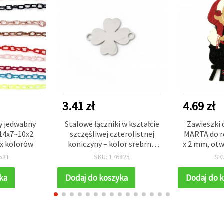
3.41 zł
4.69 zł
y jedwabny
Stalowe łączniki w kształcie
Zawieszki
~14x7~10x2
szczęśliwej czterolistnej
MARTA do rę
x kolorów
koniczyny – kolor srebrny,
x 2 mm, otw
18,5 x 15 x 1 mm, otwór 1,5
531
SKU: 176825
SK
mm, zestaw 2 szt., idealne
do bransoletek, naszyjników
ka
Dodaj do koszyka
Dodaj do 
i symbolicznej biżuterii DIY