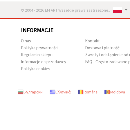
© 2004 - 2026 EM ART Wszelkie prawa zastrzeżone..
INFORMACJE
O nas
Kontakt
Polityka prywatności
Dostawa i płatność
Regulamin sklepu
Zwroty i odstąpienie o
Informacje o sprzedawcy
FAQ - Często zadawane p
Polityka cookies
Български
Ελληνικά
Română
Moldova