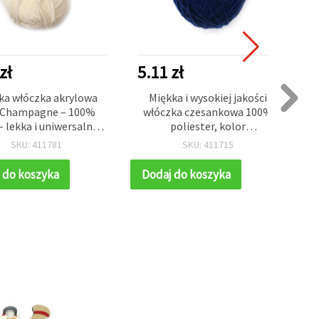
zł
5.11 zł
1
ka włóczka akrylowa
Miękka i wysokiej jakości
 Champagne – 100%
włóczka czesankowa 100%
– lekka i uniwersalna,
poliester, kolor
ok. 50 g
ciemnoniebieski, 50 g – do
SKU: 411781
SKU: 411715
robótek ręcznych,
dziergania i rękodzieła
 do koszyka
Dodaj do koszyka
D