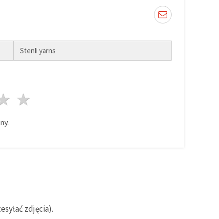
Stenli yarns
azda
wiazdy
3 gwiazdy
4 gwiazdy
5 gwiazdy
ny.
syłać zdjęcia).