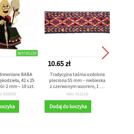
BESTSELLER
10.65 zł
25.1
 drewniane BABA
Tradycyjna taśma ozdobna
Włócz
kodzieła, 42 x 25
pleciona 55 mm – niebieska
15 mm,
ór 2 mm – 10 szt.
z czerwonym wzorem, 1 m,
do strojów ludowych,
U: 803509
SKU: 412126
kostiumów scenicznych i
projektów DIY
koszyka
Dodaj do koszyka
Dodaj