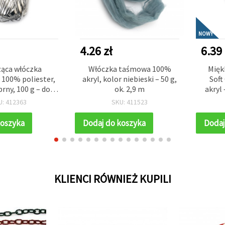
NOWY
4.26 zł
6.39 
ząca włóczka
Włóczka taśmowa 100%
Mięk
100% poliester,
akryl, kolor niebieski – 50 g,
Soft
brny, 100 g – do
ok. 2,9 m
akryl 
nia i różnych
U: 412363
SKU: 411523
rękodzielniczych
koszyka
Dodaj do koszyka
Dodaj
KLIENCI RÓWNIEŻ KUPILI