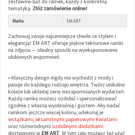
zestawów baz do ramek, każdy z konkretną
tematyką.
Złóż zamówienie online!
Marka
EM ART
Zachowaj swoje najcenniejsze chwile ze stylem i
elegancją! EM ART oferuje piękne tekturowe ramki
na zdjęcia — idealny sposób na wyeksponowanie
ulubionych wspomnień.
• Klasyczny design nigdy nie wychodzi z mody i
pasuje do każdego rodzaju wnętrza. Twórz unikalne
kolaże lub układaj serię niezapomnianych wydarzeń.
Każdą ramkę możesz ozdobić i spersonalizować
zgodnie z własną wyobraźnią i gustem. Aby nadać
ramkom jeszcze więcej koloru, udekoruj je
wstążkami
,
aksamitnymi papierowymi kwiatami
oraz różnorodnymi
ozdobnymi dodatkami
dostępnymi w
EM ART
. W tym celu możesz też użyć