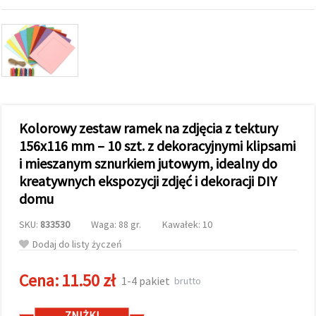
wyświetlać
bardziej
trafne treści
oraz
reklamy,
również
przy
wsparciu
naszych
partnerów
analitycznych
Kolorowy zestaw ramek na zdjęcia z tektury
i
156x116 mm – 10 szt. z dekoracyjnymi klipsami
marketingowych.
i mieszanym sznurkiem jutowym, idealny do
Możesz
zgodzić się
kreatywnych ekspozycji zdjęć i dekoracji DIY
na
domu
używanie
wszystkich
plików
SKU:
833530
Waga: 88 gr.
Kawałek: 10
cookie,
klikając
Dodaj do listy życzeń
"Akceptuj
wszystkie!"
Cena:
11.50 zł
lub
1-4 pakiet
brutto
wskazać
swoje
preferencje
ZNIŻKI