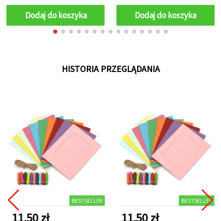
napraw i codziennego
użytku
Dodaj do koszyka
Dodaj do koszyka
HISTORIA PRZEGLĄDANIA
BESTSELLER
BESTSELLER
11.50 zł
11.50 zł