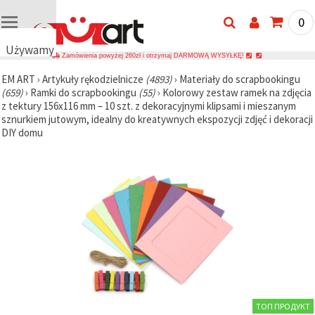
0
Używamy
Zamówienia powyżej 260zł i otrzymaj DARMOWĄ WYSYŁKĘ!
plików
EM ART
›
Artykuły rękodzielnicze
(4893)
›
Materiały do scrapbookingu
cookie
(659)
›
Ramki do scrapbookingu
(55)
›
Kolorowy zestaw ramek na zdjęcia
🍪
z tektury 156x116 mm – 10 szt. z dekoracyjnymi klipsami i mieszanym
Używamy
sznurkiem jutowym, idealny do kreatywnych ekspozycji zdjęć i dekoracji
plików
DIY domu
cookie i
podobnych
technologii,
aby
zapewnić
prawidłowe
działanie
strony
internetowej,
poprawić
komfort
korzystania
z niej oraz,
za Państwa
zgodą,
analizować
ТОП ПРОДУКТ
ruch i