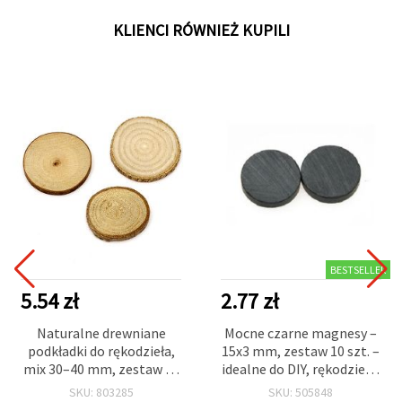
KLIENCI RÓWNIEŻ KUPILI
BESTSELLER
5.54 zł
2.77 zł
Naturalne drewniane
Mocne czarne magnesy –
podkładki do rękodzieła,
15x3 mm, zestaw 10 szt. –
mix 30–40 mm, zestaw 10
idealne do DIY, rękodzieła,
sztuk
projektów szkolnych,
SKU: 803285
SKU: 505848