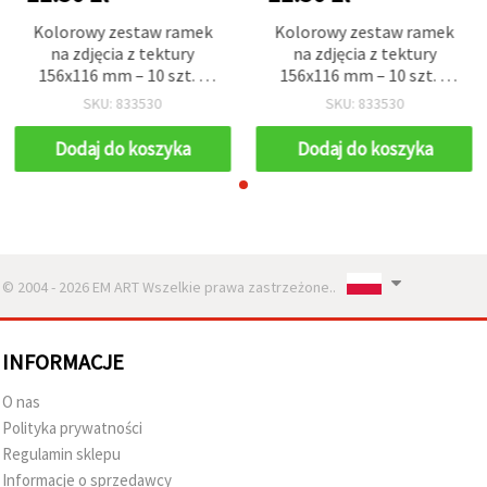
Kolorowy zestaw ramek
Kolorowy zestaw ramek
na zdjęcia z tektury
na zdjęcia z tektury
156x116 mm – 10 szt. z
156x116 mm – 10 szt. z
dekoracyjnymi klipsami i
dekoracyjnymi klipsami i
SKU: 833530
SKU: 833530
mieszanym sznurkiem
mieszanym sznurkiem
jutowym, idealny do
jutowym, idealny do
Dodaj do koszyka
Dodaj do koszyka
kreatywnych ekspozycji
kreatywnych ekspozycji
zdjęć i dekoracji DIY domu
zdjęć i dekoracji DIY domu
© 2004 - 2026 EM ART Wszelkie prawa zastrzeżone..
INFORMACJE
O nas
Polityka prywatności
Regulamin sklepu
Informacje o sprzedawcy