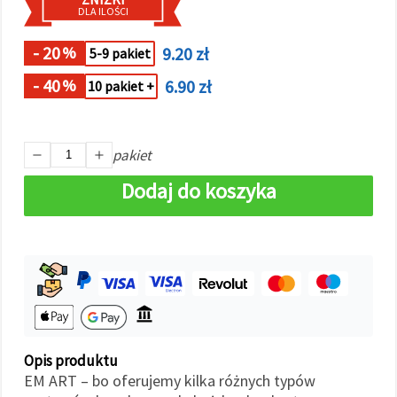
w
DLA ILOŚCI
Ustawieniach,
wybierając
dany typ
- 20
9.20 zł
%
5-9 pakiet
plików
cookie i
- 40
6.90 zł
%
10 pakiet +
klikając
przycisk
"Zapisz"
pakiet
Akceptuj
Dodaj do koszyka
wszystkie
Ustawienia
Opis produktu
EM ART – bo oferujemy kilka różnych typów