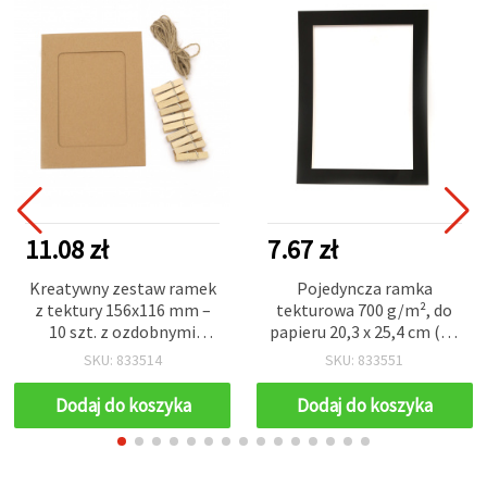
11.08 zł
7.67 zł
Kreatywny zestaw ramek
Pojedyncza ramka
z tektury 156x116 mm –
tekturowa 700 g/m², do
10 szt. z ozdobnymi
papieru 20,3 x 25,4 cm (8 x
klipsami i beżowym
10 cali), wymiary
SKU: 833514
SKU: 833551
sznurkiem jutowym,
zewnętrzne 24,2 x 29,2
idealny do DIY,
cm, czarna
Dodaj do koszyka
Dodaj do koszyka
scrapbookingu i dekoracji
domu