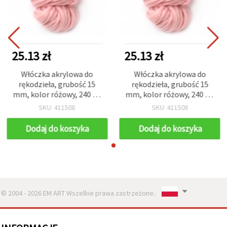
25.13 zł
25.13 zł
Włóczka akrylowa do
Włóczka akrylowa do
rękodzieła, grubość 15
rękodzieła, grubość 15
mm, kolor różowy, 240 g /
mm, kolor różowy, 240 g /
50 m
50 m
SKU: 411508
SKU: 411508
Dodaj do koszyka
Dodaj do koszyka
© 2004 - 2026 EM ART Wszelkie prawa zastrzeżone..