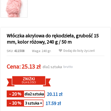
wyświetlać
bardziej
trafne treści
oraz
reklamy,
również
przy
wsparciu
Włóczka akrylowa do rękodzieła, grubość 15
naszych
partnerów
mm, kolor różowy, 240 g / 50 m
analitycznych
i
Dodaj do listy życzeń
SKU:
411508
Waga: 240 gr.
marketingowych.
Możesz
zgodzić się
Cena:
25.13 zł
na
dla1 sztuka
brutto
używanie
wszystkich
plików
ZNIŻKI
cookie,
DLA ILOŚCI
klikając
"Akceptuj
wszystkie!"
- 20
20.11 zł
%
dla2 sztuka
lub
wskazać
- 30
17.59 zł
%
3 sztuka +
swoje
preferencje