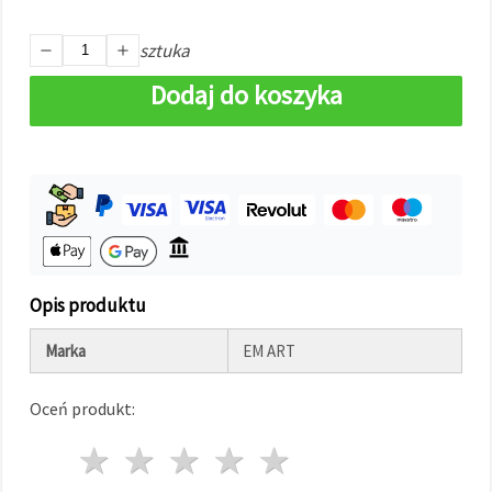
w
Ustawieniach,
wybierając
sztuka
dany typ
plików
Dodaj do koszyka
cookie i
klikając
przycisk
"Zapisz"
Akceptuj
wszystkie
Ustawienia
Opis produktu
Marka
EM ART
Oceń produkt:
1 gwiazda
2 gwiazdy
3 gwiazdy
4 gwiazdy
5 gwiazdy