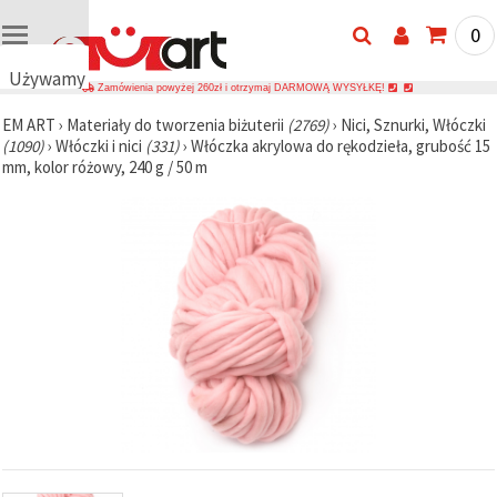
0
Używamy
Zamówienia powyżej 260zł i otrzymaj DARMOWĄ WYSYŁKĘ!
plików
EM ART
›
Materiały do tworzenia biżuterii
(2769)
›
Nici, Sznurki, Włóczki
cookie
(1090)
›
Włóczki i nici
(331)
›
Włóczka akrylowa do rękodzieła, grubość 15
🍪
mm, kolor różowy, 240 g / 50 m
Używamy
plików
cookie i
podobnych
technologii,
aby
zapewnić
prawidłowe
działanie
strony
internetowej,
poprawić
komfort
korzystania
z niej oraz,
za Państwa
zgodą,
analizować
ruch i