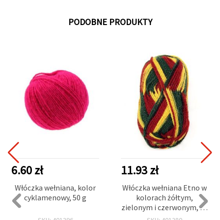
PODOBNE PRODUKTY
6.60 zł
11.93 zł
Włóczka wełniana, kolor
Włóczka wełniana Etno w
cyklamenowy, 50 g
kolorach żółtym,
zielonym i czerwonym, do
ręcznie robionej odzieży i
SKU: 401396
SKU: 401280