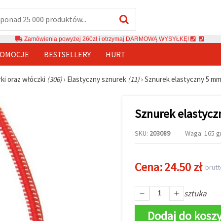
Zamówienia powyżej 260zł i otrzymaj DARMOWĄ WYSYŁKĘ!
OMOCJE
BESTSELLERY
HURT
rki oraz włóczki
(306)
›
Elastyczny sznurek
(11)
›
Sznurek elastyczny 5 mm,
Sznurek elastycz
SKU:
203089
Waga: 165 gr
Cena:
24.50 zł
brutt
sztuka
Dodaj do kosz