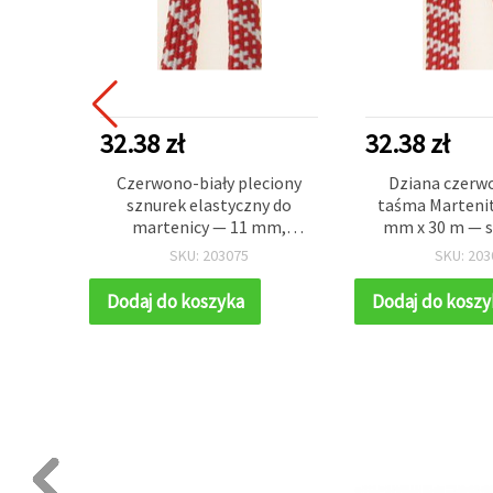
32.38 zł
32.38 zł
tyczny
Czerwono-biały pleciony
Dziana czerw
tenica
sznurek elastyczny do
taśma Martenit
K) – do
martenicy — 11 mm,
mm x 30 m — s
enic,
syntetyczny, rolka 30 m,
bransoletek DIY 
SKU: 203075
SKU: 203
acji
trwały do bransoletek i
rękodzieln
dekoracji DIY
Dodaj do koszyka
Dodaj do koszy