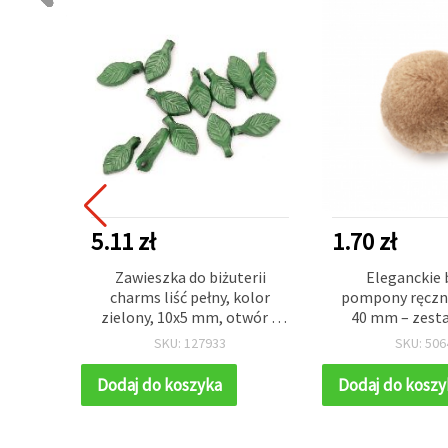
5.11 zł
1.70 zł
9 mm do
Zawieszka do biżuterii
Eleganckie
metrów
charms liść pełny, kolor
pompony ręczni
zielony, 10x5 mm, otwór 1
40 mm – zesta
mm, 20 g (~270 szt.)
idealne do s
SKU: 127933
SKU: 506
projektów DIY i
dekora
Dodaj do koszyka
Dodaj do koszy