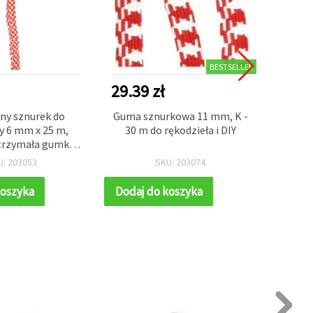
BESTSELLER
29.39 zł
28.9
ny sznurek do
Guma sznurkowa 11 mm, K -
Czer
y 6 mm x 25 m,
30 m do rękodzieła i DIY
sznur
ytrzymała gumka
Typ
 do bransoletek
branso
U: 203053
SKU: 203074
ania koralików i
rękod
ia biżuterii
koszyka
Dodaj do koszyka
Dodaj