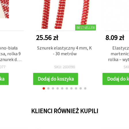
BESTSELLER
25.56 zł
8.09 zł
ono-biała
Sznurek elastyczny 4 mm, K
Elastycz
sa, rolka 9
- 30 metrów
martenic
znurek do
rolka – w
i dekoracji
jubilerska
077
SKU: 203090
SK
iczych
DIY, nawlek
tworzen
ka
Dodaj do koszyka
Dodaj do 
KLIENCI RÓWNIEŻ KUPILI