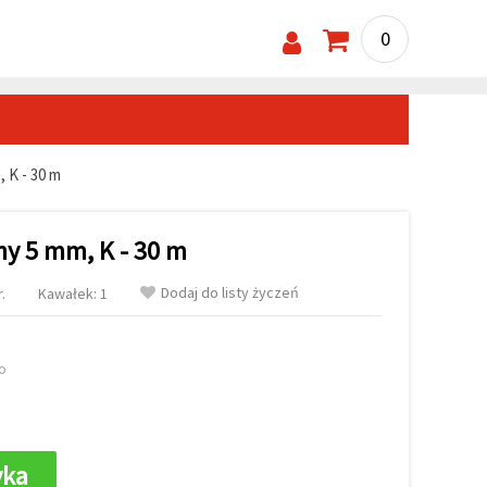
0
 K - 30 m
ny 5 mm, K - 30 m
Dodaj do listy życzeń
.
Kawałek: 1
o
yka