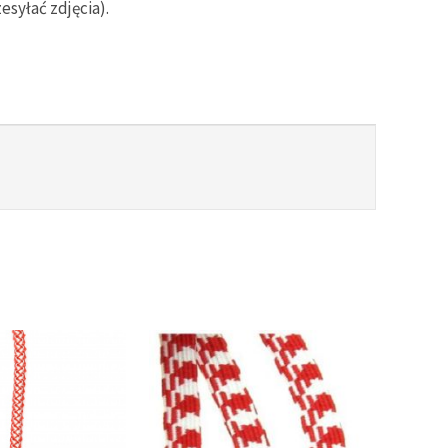
syłać zdjęcia).