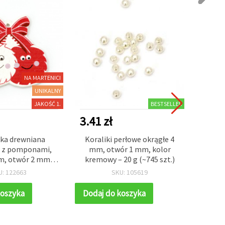
NA MARTENICI
UNIKALNY
JAKOŚĆ 1.
BESTSELLER
3.41 zł
9.80 
ka drewniana
Koraliki perłowe okrągłe 4
Po
a z pomponami,
mm, otwór 1 mm, kolor
zielo
m, otwór 2 mm –
kremowy – 20 g (~745 szt.)
mm, 
10 szt.
ręk
U: 122663
SKU: 105619
kreat
koszyka
Dodaj do koszyka
Dodaj