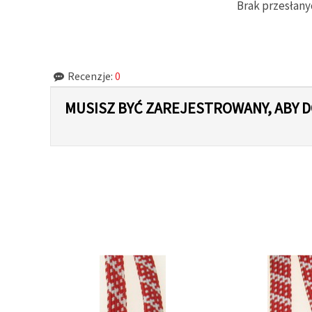
Brak przesłany
w
Ustawieniach,
wybierając
dany typ
plików
cookie i
klikając
Recenzje:
0
przycisk
"Zapisz"
MUSISZ BYĆ ZAREJESTROWANY, ABY
Akceptuj
wszystkie
Ustawienia