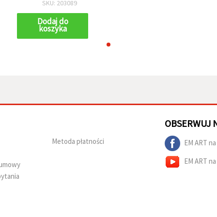
SKU: 203089
Dodaj do
koszyka
OBSERWUJ 
Metoda płatności
EM ART na
EM ART na
d umowy
ytania