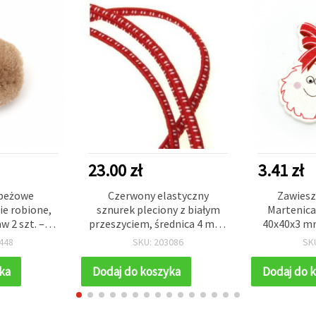
23.00 zł
3.41 zł
 beżowe
Czerwony elastyczny
Zawiesz
e robione,
sznurek pleciony z białym
Martenic
w 2 szt. –
przeszyciem, średnica 4 mm,
40x40x3 m
tylowych
rolka 30 m – sznurek na
448
SKU: 203086
SK
 kreatywnych
bransoletki Martenica do
cji
DIY, rękodzieła i wyrobu
ka
Dodaj do koszyka
Dodaj do 
biżuterii