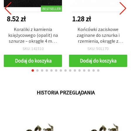
BESTSELLER
8.52 zł
1.28 zł
Koraliki z kamienia
Końcówki zaciskowe
księżycowego (opalit) na
zaginane do sznurka i
sznurze – okrągłe 4 mm,
rzemienia, okrągłe z
ok. 93 szt., do delikatnej i
kółkiem sprężynowym /
SKU: 141510
SKU: 501170
eleganckiej biżuterii DIY
metalowe 8x4 mm, kolor
złoty – 50 szt.
Dodaj do koszyka
Dodaj do koszyka
HISTORIA PRZEGLĄDANIA