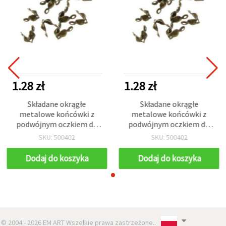
1.28 zł
1.28 zł
Składane okrągłe
Składane okrągłe
metalowe końcówki z
metalowe końcówki z
podwójnym oczkiem do
podwójnym oczkiem do
tworzenia biżuterii DIY,
tworzenia biżuterii DIY,
SKU: 500402
SKU: 500402
8x4 mm, kolor antyczny
8x4 mm, kolor antyczny
brąz - 50 szt.
brąz - 50 szt.
Dodaj do koszyka
Dodaj do koszyka
© 2004 - 2026 EM ART Wszelkie prawa zastrzeżone..