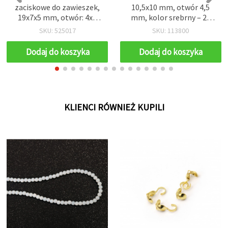
zaciskowe do zawieszek,
10,5x10 mm, otwór 4,5
19x7x5 mm, otwór: 4x6
mm, kolor srebrny – 20
mm, kolor antyczny brąz
szt.
SKU: 525017
SKU: 113800
– 10 szt.
Dodaj do koszyka
Dodaj do koszyka
KLIENCI RÓWNIEŻ KUPILI