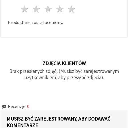
1 gwiazda
2 gwiazdy
3 gwiazdy
4 gwiazdy
5 gwiazdy
Produkt nie został oceniony.
ZDJĘCIA KLIENTÓW
Brak przesłanych zdjęć, (Musisz być zarejestrowanym
użytkownikiem, aby przesyłać zdjęcia).
Recenzje:
0
MUSISZ BYĆ ZAREJESTROWANY, ABY DODAWAĆ
KOMENTARZE