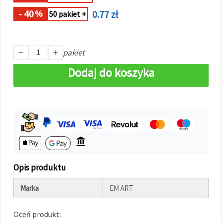
w
Ustawieniach,
- 40
0.77 zł
%
50 pakiet +
wybierając
dany typ
plików
cookie i
klikając
pakiet
przycisk
"Zapisz"
Dodaj do koszyka
Akceptuj
wszystkie
Ustawienia
Opis produktu
Marka
EM ART
Oceń produkt: