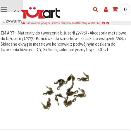
0
Używamy
Zamówienia powyżej 260zł i otrzymaj DARMOWĄ WYSYŁKĘ!
plików
EM ART
›
Materiały do tworzenia biżuterii
(2776)
›
Akcesoria metalowe
cookie
do biżuterii
(1076)
›
Końcówki do sznurków i zaciski do wstążek
(209)
›
🍪
Składane okrągłe metalowe końcówki z podwójnym oczkiem do
Używamy
tworzenia biżuterii DIY, 8x4 mm, kolor antyczny brąz - 50 szt.
plików
cookie i
podobnych
technologii,
aby
zapewnić
prawidłowe
działanie
strony
internetowej,
poprawić
komfort
korzystania
z niej oraz,
za Państwa
zgodą,
analizować
ruch i